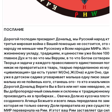
ПОСЛАНИЕ
Дорогой господин президент Дональд, мы Русский народ кто 
третья мировая война с Вашей помощью не состоится, это 
народу не меньше чем Русскому и Всем народам МИРа. Исто
жизненному укладу, традициям, и ценностям уже более 1000 
главное Дух и то во что мы Веруем, в то что Богом сотворен
Творца и задача у каждого православного единственная попа
никак не превратиться в тварь, тварью переделанною из мужи
«цивилизация» где есть туалет М(Он),Ж(Она) и для Оно, где
уже в детском садике уговаривает малыша одну писю зашить
малыш из не поймешь кого, станешь ого- го кто и мальчиком
Дорогой Дональд Верите Вы в Бога или нет нам неведомо, но
Вы добропорядочный семьянин и склонны к традиционному за
производить их в пробирках… Овечка Доли из кусочка плоти 
созданного Агнеца Божьего и всего лишь переделана по замы
которая не только овечку Доли превратила из уже существу
МИР перевернула на Рим. И этот ваш Рим заставляет где сило