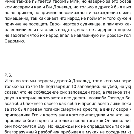
Риме так-же пытается творить МИР, но наверно за это розов
комиссарами как и Вы Дональд, но только в другой был вызв
но не пришел, по причине невозможности нахождения с изв
помещении, так как знает что народ не поймет и того хуже не
причина не посещать Евро- чертово судилище, а памятуя как
разделили ее и пытались владеть, и как ее лидеров в тюрьмах
не захотели чтоб их народ впал в навязанную им розово- го
Садомию.
P.S.
И то, во что мы веруем дорогой Дональд, тот в кого мы верим
только за то что Он подтвердил 10 заповедей: не убей, не укр
сказал что не соблюдение сих заповедей грех, а главное эти 
двух в которые включаются все десять, возлюби Господа Бога
возлюби ближнего своего как себя и просил всего лишь покая
за это был предан поганой смерти на кресте, а внизу свора 
пригвоздила Его к кресту зная кого пригвоздила и за что, не 
просила сойти с креста и только после того как Он выполнит 
они поклонятся Ему. Но надежды их не оправдались так как т
благоразумный разбойник прибывая в муках на соседнем кре