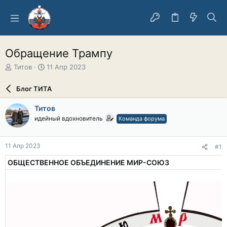
Обращение Трампу
А
Д
Титов
11 Апр 2023
в
а
т
т
Блог ТИТА
о
а
р
н
Титов
т
а
идейный вдохновитель
Команда форума
е
ч
м
а
ы
л
11 Апр 2023
#1
а
ОБЩЕСТВЕННОЕ ОБЪЕДИНЕНИЕ МИР-СОЮЗ