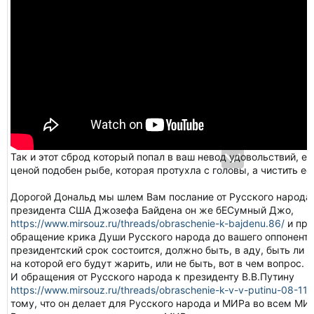
Так и этот сброд который попал в ваш невод удовольствий, е
ценой подобен рыбе, которая протухла с головы, а чистить ее 
Дорогой Дональд мы шлем Вам послание от Русского народа
президента США Джозефа Байдена он же бЕСумный Джо,
https://www.mirsouz.ru/threads/obraschenie-k-bajdenu.86/
и про
обращение крика Души Русского народа до вашего оппонента
президентский срок состоится, должно быть, в аду, быть ли
на которой его будут жарить, или не быть, вот в чем вопрос.
И обращения от Русского народа к президенту В.В.Путину
https://www.mirsouz.ru/threads/obraschenie-k-v-v-putinu-08-11
тому, что он делает для Русского народа и МИРа во всем М