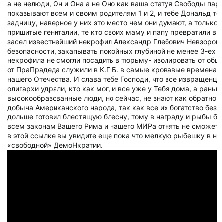
а не нелюди, Он и Она а не Оно как ваша статуя Свободы па
показывают всем и своим родителям 1 и 2, и тебе Дональд то
задницу, наверное у них это место чем они думают, а только
пришитые гениталии, те кто своих маму и папу превратили в
засел известнейший некрофил Александр Глебович Невзоров,
безопасности, закапывать покойных глубиной не менее 3-ех м
некрофила не смогли посадить в тюрьму- изолировать от обще
от ПраПрадеда служили в К.Г.Б. в самые кровавые времена д
нашего Отечества. И слава тебе Господи, что все извращенцы
олигархи удрали, кто как мог, и все уже у Тебя дома, а раньш
высокообразованные люди, но сейчас, не знают как обратно в
добыча Американского народа, так как все их богатство без 
дольше готовил блестящую блесну, тому в награду и рыбы бол
всем законам Вашего Рима и нашего МИРа отнять не сможет, 
в этой ссылке вы увидите еще пока что мелкую рыбешку в н
«свободной» ДемоНкратии.