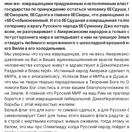
ими же- извращенцами придуманным и исполняемым властн
государства по принуждению остаться человеку бЕСдуши, б
бЕСморали, бЕСдолга а главное бЕСверы, что равноценно ос
«бЕС»обыкновенный. И эта бЕСдушная и извращенная толпа
сопернику и врагу Русского народа бЕСумному Джо который,
всем, не разговаривает с Американским народом а только с
потустороннего мира и заглядывает к нам на грешную Землю
отведать любимого мороженного с шоколадной крошкой кото
его Вилле в его холодильнике.
Мы уверены что кучка извращенцев, это не весь Американски
давление на Вас и Ваших единомышленников врагов Американ
человечества которые живут и здравствуют в ДемоНкратичес
Разделяй и Влавствуй». Истинный народ Америки сделает пр
МИРа, а не к апокалипсису. Успехов Вам и МИРа,и в Душе,и в
что мы не твари тварью переделанные а Творение Бога по Об
помоги Вам Бог спастись в этом вашем благополучноммм по
на Земле. А главное что Русский МИР на ваш Рим не претенду
борется с этой извращенной либеральной, ДемоНкратической
борьбы с этой мерзостью желаем.
Белый флаг это для кого- то символ сдаться, а для Русских 
символизирует Свет для тьмы этого вашего флага радуги- ду
в строй с мертвыми которых живые оживили, тогда этому на
белом, это мы про Олимпиаду когда Русский народ пойдет в 