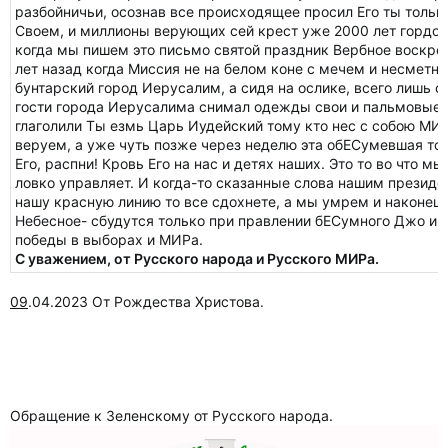
разбойничьи, осознав все происходящее просил Его ты тольк
Своем, и миллионы верующих сей крест уже 2000 лет гордо н
когда мы пишем это письмо святой праздник Вербное воскре
лет назад когда Миссия не на белом коне с мечем и несметн
бунтарский город Иерусалим, а сидя на ослике, всего лишь с
гости города Иерусалима снимал одежды свои и пальмовые в
глаголили Ты езмь Царь Иудейский тому кто нес с собою МИР 
веруем, а уже чуть позже через неделю эта обЕСумевшая тол
Его, распни! Кровь Его на нас и детях наших. Это то во что м
ловко управляет. И когда-то сказанные слова нашим президе
нашу красную линию то все сдохнете, а мы умрем и наконец-
Небесное- сбудутся только при правлении бЕСумного Джо и 
победы в выборах и МИРа.
С уважением, от Русского народа и Русского МИРа.
09
.04.2023 От Рождества Христова.
Обращение к Зеленскому от Русского народа.