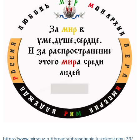
https://www.mirsouz.ru/threads/obraschenie-k-zelenskomu.73/