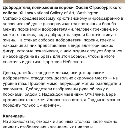
Добродетели, попирающие пороки. Фасад Страсбургского
собора. XIII век
National Gallery of Art, Washington
Согласно средневековому христианскому мировоззрению в
человеческой душе разворачивается постоянная борьба
между пороками и добродетелями. Человек греховен, но
может спастись, ведя добродетельную и благочестивую
жизнь. На стенах соборов добродетели, пороки, грехи и
наказания за них представлены в виде аллегорических
фигур, которые показывают, с чем людям следует бороться
и какое оружие выбрать для этой борьбы, чтобы в итоге
спастись и достичь Царствия Небесного.
Двенадцати благородным девам, олицетворявшим
добродетели, отводилось довольно скромное место — на
уровне глаз. Проходя мимо, верующий мог их разглядеть и
запомнить. Добродетели изображены рука об руку с
пороками: рядом с Надеждой мы видим Отчаяние, Вере
противопоставляется Идолопоклонство, а Гордыню можно
победить только Смирением.
Календарь
На архивольтах, откосах и арочных столбах часто можно
увидеть изображения календарных циклов и