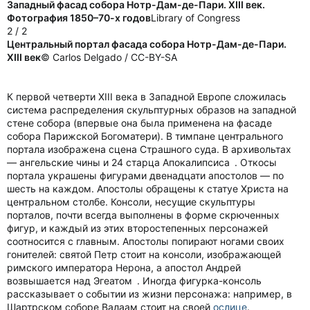
Западный фасад собора Нотр-Дам-де-Пари. XIII век.
Фотография 1850–70-х годов
Library of Congress
2 / 2
Центральный портал фасада собора Нотр-Дам-де-Пари.
XIII век
© Carlos Delgado / CC-BY-SA
К первой четверти XIII века в Западной Европе сложилась
система распределения скульптурных образов на западной
стене собора (впервые она была применена на фасаде
собора Парижской Богоматери). В тимпане центрального
портала изображена сцена Страшного суда. В архивольтах
— ангельские чины и 24 старца Апокалипсиса . Откосы
портала украшены фигурами двенадцати апостолов — по
шесть на каждом. Апостолы обращены к статуе Христа на
центральном столбе. Консоли, несущие скульптуры
порталов, почти всегда выполнены в форме скрюченных
фигур, и каждый из этих второстепенных персонажей
соотносится с главным. Апостолы попирают ногами своих
гонителей: святой Петр стоит на консоли, изображающей
римского императора Нерона, а апостол Андрей
возвышается над Эгеатом . Иногда фигурка-консоль
рассказывает о событии из жизни персонажа: например, в
Шартрском соборе Валаам стоит на своей
ослице
.