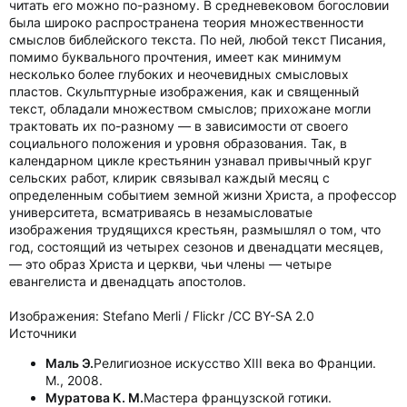
читать его можно по-разному. В средневековом богословии
была широко распространена теория множественности
смыслов библейского текста. По ней, любой текст Писания,
помимо буквального прочтения, имеет как минимум
несколько более глубоких и неочевидных смысловых
пластов. Скульптурные изображения, как и священный
текст, обладали множеством смыслов; прихожане могли
трактовать их по-разному — в зависимости от своего
социального положения и уровня образования. Так, в
календарном цикле крестьянин узнавал привычный круг
сельских работ, клирик связывал каждый месяц с
определенным событием земной жизни Христа, а профессор
университета, всматриваясь в незамысловатые
изображения трудящихся крестьян, размышлял о том, что
год, состоящий из четырех сезонов и двенадцати месяцев,
— это образ Христа и церкви, чьи члены — четыре
евангелиста и двенадцать апостолов.
Изображения: Stefano Merli / Flickr /CC BY-SA 2.0
Источники
Маль Э.
Религиозное искусство XIII века во Франции.
М., 2008.
Муратова К. М.
Мастера французской готики.