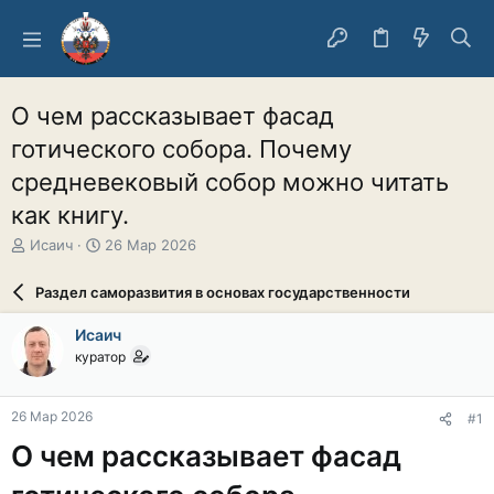
О чем рассказывает фасад
готического собора. Почему
средневековый собор можно читать
как книгу.
А
Д
Исаич
26 Мар 2026
в
а
т
т
Раздел саморазвития в основах государственности
о
а
р
н
Исаич
т
а
куратор
е
ч
м
а
ы
л
26 Мар 2026
#1
а
О чем рассказывает фасад