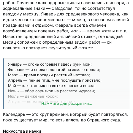
работ. Почти все календарные циклы начинались с января, а
зодиакальные знаки — с Водолея, точно соответствуя
каждому месяцу. Январь для средневекового человека, как
и для человека современного, — месяц, в основном занятый
праздниками и отдыхом. Февраль всегда отмечен
возобновлением полевых работ, июль — время жатвы и т. д.
Известен средневековый английский стишок, где каждый
месяц сопряжен с определенным видом работ — он
полностью повторяет скульптурный сюжет:
Январь — огонь согревает здесь руки мои;
Февраль — и снова с лопатой на землю пошли;
Март — время посадки растений настало;
Апрель — пение птиц мне послушать пристало;
Май — как птенчик на ветке я легок и весел;
Июнь — убор сорняков на рассвете чудесен;
Июль — движенье косой;
Август — корм животным готовит;
Нажмите для раскрытия...
Сентябрь — мой цеп по зерну монотонно проходит;
Октябрь — посев обеспечит едой на весь год;
Календарь — это круг времени, который будет повторяться,
Ноябрь — а в Мартинов день поросенка забьет;
пока существует мир, то есть вплоть до Страшного суда.
Декабрь — зимою в сочельник по кружкам вино –
Все это за службу нам Богом дано.
Искусства и науки