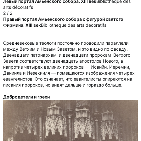
Левый портал Амьенского собора. XIII век
Bibliothèque des
arts décoratifs
2 / 2
Правый портал Амьенского собора с фигурой святого
Фирмина. XIII век
Bibliothèque des arts décoratifs
Средневековые теологи постоянно проводили параллели
между Ветхим и Новым Заветом, и это видно по фасаду.
Двенадцати патриархам и двенадцати пророкам Ветхого
Завета соответствуют двенадцать апостолов Нового, а
напротив четырех великих пророков — Исаийи, Иеремии,
Даниила и Иезекииля — помещаются изображения четырех
евангелистов. Это означает, что евангелисты опираются на
писания пророков, но видят дальше и гораздо больше.
Добродетели и грехи