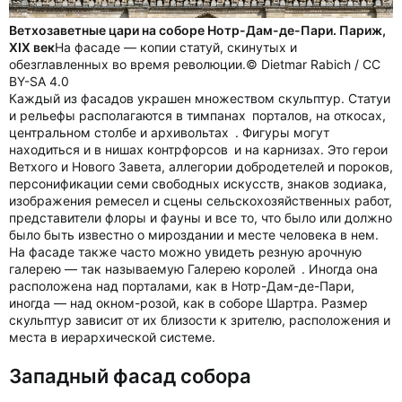
Ветхозаветные цари на соборе Нотр-Дам-де-Пари. Париж,
XIX век
На фасаде — копии статуй, скинутых и
обезглавленных во время революции.© Dietmar Rabich / CC
BY-SA 4.0
Каждый из фасадов украшен множеством скульптур. Статуи
и рельефы располагаются в тимпанах порталов, на откосах,
центральном столбе и архивольтах . Фигуры могут
находиться и в нишах контрфорсов и на карнизах. Это герои
Ветхого и Нового Завета, аллегории добродетелей и пороков,
персонификации cеми свободных искусств, знаков зодиака,
изображения ремесел и сцены сельскохозяйственных работ,
представители флоры и фауны и все то, что было или должно
было быть известно о мироздании и месте человека в нем.
На фасаде также часто можно увидеть резную арочную
галерею — так называемую Галерею королей . Иногда она
расположена над порталами, как в Нотр-Дам-де-Пари,
иногда — над окном-розой, как в соборе Шартра. Размер
скульптур зависит от их близости к зрителю, расположения и
места в иерархической системе.
Западный фасад собора