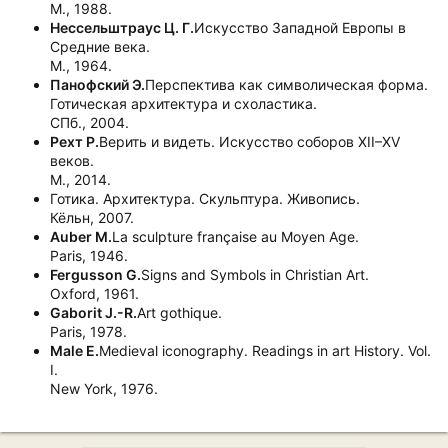
М., 1988.
Нессельштраус Ц. Г.
Искусство Западной Европы в
Средние века.
М., 1964.
Панофский Э.
Перспектива как символическая форма.
Готическая архитектура и схоластика.
СПб., 2004.
Рехт Р.
Верить и видеть. Искусство соборов XII–XV
веков.
М., 2014.
Готика. Архитектура. Скульптура. Живопись.
Кёльн, 2007.
Auber M.
La sculpture française au Moyen Age.
Paris, 1946.
Fergusson G.
Signs and Symbols in Christian Art.
Oxford, 1961.
Gaborit J.-R.
Art gothique.
Paris, 1978.
Male E.
Medieval iconography. Readings in art History. Vol.
I.
New York, 1976.