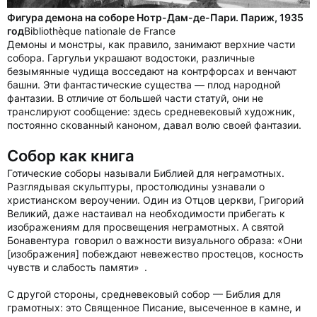
Фигура демона на соборе Нотр-Дам-де-Пари. Париж, 1935
год
Bibliothèque nationale de France
Демоны и монстры, как правило, занимают верхние части
собора. Гаргульи украшают водостоки, различные
безымянные чудища восседают на контрфорсах и венчают
башни. Эти фантастические существа — плод народной
фантазии. В отличие от большей части статуй, они не
транслируют сообщение: здесь средневековый художник,
постоянно скованный каноном, давал волю своей фантазии.
Собор как книга
Готические соборы называли Библией для неграмотных.
Разглядывая скульптуры, простолюдины узнавали о
христианском вероучении. Один из Отцов церкви, Григорий
Великий, даже настаивал на необходимости прибегать к
изображениям для просвещения неграмотных. А святой
Бонавентура говорил о важности визуального образа: «Они
[изображения] побеждают невежество простецов, косность
чувств и слабость памяти» .
С другой стороны, средневековый собор — Библия для
грамотных: это Священное Писание, высеченное в камне, и