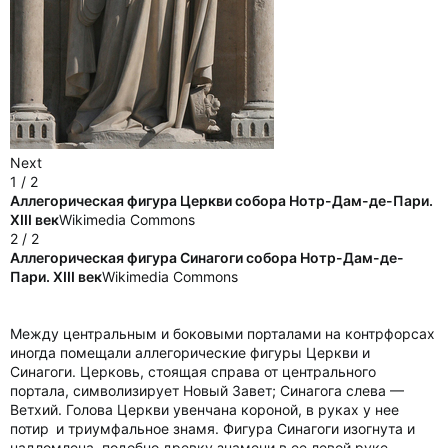
Next
1 / 2
Аллегорическая фигура Церкви cобора Нотр-Дам-де-Пари.
XIII век
Wikimedia Commons
2 / 2
Аллегорическая фигура Синагоги собора Нотр-Дам-де-
Пари. XIII век
Wikimedia Commons
Между центральным и боковыми порталами на контрфорсах
иногда помещали аллегорические фигуры Церкви и
Синагоги. Церковь, стоящая справа от центрального
портала, символизирует Новый Завет; Синагога слева —
Ветхий. Голова Церкви увенчана короной, в руках у нее
потир и триумфальное знамя. Фигура Синагоги изогнута и
надломлена, подобно древку знамени в ее левой руке.