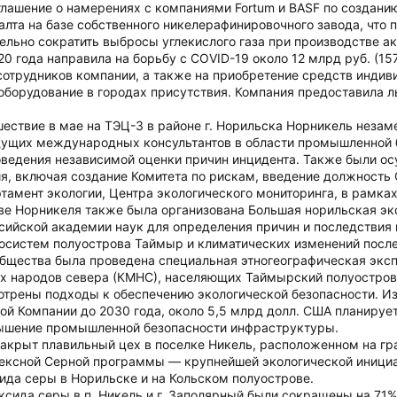
лашение о намерениях с компаниями Fortum и BASF по создани
валта на базе собственного никелерафинировочного завода, что
тельно сократить выбросы углекислого газа при производстве 
20 года направила на борьбу с COVID-19 около 12 млрд руб. (15
сотрудников компании, а также на приобретение средств индив
борудование в городах присутствия. Компания предоставила л
шествие в мае на ТЭЦ-3 в районе г. Норильска Норникель незам
дущих международных консультантов в области промышленной б
оведения независимой оценки причин инцидента. Также были о
я, включая создание Комитета по рискам, введение должность
тамент экологии, Центра экологического мониторинга, в рамках
ве Норникеля также была организована Большая норильская эк
сийской академии наук для определения причин и последствия 
осистем полуострова Таймыр и климатических изменений после
бщества была проведена специальная этногеографическая эксп
х народов севера (КМНС), населяющих Таймырский полуостров
отрены подходы к обеспечению экологической безопасности. И
й Компании до 2030 года, около 5,5 млрд долл. США планирует
ышение промышленной безопасности инфраструктуры.
закрыт плавильный цех в поселке Никель, расположенном на гра
ексной Серной программы — крупнейшей экологической инициа
да серы в Норильске и на Кольском полуострове.
ксида серы в п. Никель и г. Заполярный были сокращены на 71%,