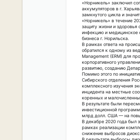
«Норникель» заключил сог
аккумуляторов в г. Харья
замкнутого цикла и значи
«Норникель» в течение 20
защиту жизни и здоровья 
инфекцию и медицинское о
бизнеса г. Норильска.
В рамках ответа на проис
обратился к одному из ве
Management (ERM) для пр
корпоративного управлени
развитию, созданию Депар
Помимо этого по инициати
Сибирского отделения Рос
комплексного изучения эк
инцидента на местные соо
коренных и малочисленны
В результате были пересм
инвестиционной программо
млрд долл. США — на пов
В декабре 2020 года был 
рамках реализации компл
снижение выбросов диокси
В результате выбросы дио