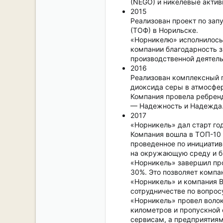
(NEGO) и никелевые активы
2015
Реализован проект по зап
(ТОФ) в Норильске.
«Норникелю» исполнилось 
компании благодарность з
производственной деятель
2016
Реализован комплексный 
диоксида серы в атмосфе
Компания провела ребренд
— Надежность и Надежда
2017
«Норникель» дал старт го
Компания вошла в ТОП-10
проведенное по инициатив
на окружающую среду и б
«Норникель» завершил про
30%. Это позволяет компа
«Норникель» и компания 
сотрудничестве по вопрос
«Норникель» провел волок
километров и пропускной 
сервисам, а предприятиям