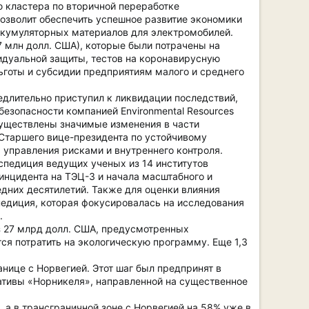
ю кластера по вторичной переработке
 позволит обеспечить успешное развитие экономики
аккумуляторных материалов для электромобилей.
7 млн долл. США), которые были потрачены на
идуальной защиты, тестов на коронавирусную
ьготы и субсидии предприятиям малого и среднего
едлительно приступил к ликвидации последствий,
езопасности компанией Environmental Resources
существлены значимые изменения в части
 Старшего вице-президента по устойчивому
 управления рисками и внутреннего контроля.
спедиция ведущих ученых из 14 институтов
инцидента на ТЭЦ-3 и начала масштабного и
дних десятилетий. Также для оценки влияния
едиция, которая фокусировалась на исследования
.
з 27 млрд долл. США, предусмотренных
ся потратить на экологическую программу. Еще 1,3
нице с Норвегией. Этот шаг был предпринят в
тивы «Норникеля», направленной на существенное
 а в трансграничной зоне с Норвегией на 58% уже в