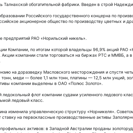
ь Талнахской обогатительной фабрики. Введен в строй Надежди
образовании Российского государственного концерна по произ
ссийское акционерное общество по производству цветных и др
е предприятий РАО «Норильский никель».
ии Компании, по итогам которой владельцы 96,9% акций РАО «
 Акции компании стали торговаться на биржах РТС и ММВБ, а в
.
нзию на доразведку Масловского месторождения и спустя четыр
 тонн, меди — более 1,1 млн тонн, платины — 12,5 млн унций, зо
тивы компании выделены в ОАО «Полюс Золото».
ледокольный флот компании судами усиленного ледового клас
ьмой ледовый класс.
ина изменила управленческую структуру «Норникеля». Советом
т ставку на первоклассные производственные активы Заполярно
рофильных активов: в Западной Австралии проданы золоторудные