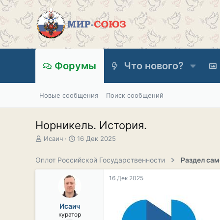
Форумы
Что нового?
Новые сообщения
Поиск сообщений
Норникель. История.
А
Д
Исаич
16 Дек 2025
в
а
т
т
Оплот Российской Государственности
о
а
р
н
16 Дек 2025
т
а
е
ч
м
а
Исаич
ы
л
куратор
а