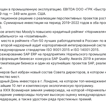
ущен в промышленную эксплуатацию. EBITDA ООО «ГРК «Быстрин
19 год — 349 млн долл. США.
стиционное решение о реализации перспективных проектов рос
. Суммарные инвестиции на период 2019–2022 годов в оба про
).
е агентство Moody’s повысило кредитный рейтинг «Норникеля»
табильного» на «позитивный».
 место в рейтинге «Топ-50 лучших работодателей в России» по 
второй надзорный аудит корпоративной интегрированной систе
еждународным стандартам ISO 9001:2015 и ISO 14001:2015.
ражированию SAP ERP на предприятиях Норильского промышлен
нсформация бизнеса» конкурса SAP Quality Awards 2019 в регио
томатизации бизнеса и один из крупнейших проектов SAP, реал
м.
еров был избран новый состав Совета директоров, в котором
нство мест.
дный День инвестора в г. Лондоне, на котором топ-менеджмен
жайшие 10 лет и комплексную экологическую программу.
на XXIX Всемирная зимняя универсиада, на которой «Норникел
ведение универсиады получил высокую оценку международных ф
Федерации, а также удостоен ряда престижных премий.