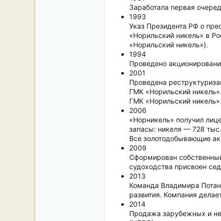
Заработала первая очеред
1993
Указ Президента РФ о пре
«Норильский никель» в Ро
«Норильский никель»).
1994
Проведено акционировани
2001
Проведена реструктуризац
ГМК «Норильский никель».
ГМК «Норильский никель»
2006
«Норникель» получил лице
запасы: никеля — 728 тыс.
Все золотодобывающие ак
2009
Сформирован собственный 
судоходства присвоен сед
2013
Команда Владимира Потан
развития. Компания делае
2014
Продажа зарубежных и неп