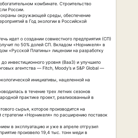
обогатительном комбинате. Строительство
сли России.
ти охраны окружающей среды, обеспечение
роприятий в Год экологии в Российской
ечь идет о создании совместного предприятия (СП)
лучит по 50% долей СП. Вкладом «Норникеля» в
дом «Русской Платины» лицензии на разработку
до инвестиционного уровня (Baa3) и улучшило
овых агентства — Fitch, Moody’s и S&P Global —
экологической инициативы, нацеленной на
оводилась в течение трех летних сезонов
ародной практике проект, реализованный в
тового сырья, которое производится на
й стратегии «Норникеля» по расширению поставок
ием в эксплуатацию и уже в апреле отгрузил
риятие произвело 19,4 тыс. тонн меди в