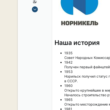
15 Сен 2019
2,106
17
38
54
СПб. Центр.
Наша история
1935
Совет Народных Комиссар
1942
Получен первый файнштейн
1953
Норильск получил статус 
в CCСР.
1960
Открыто крупнейшее в ми
Началось строительство р
1965
Открыто месторождение м
1981