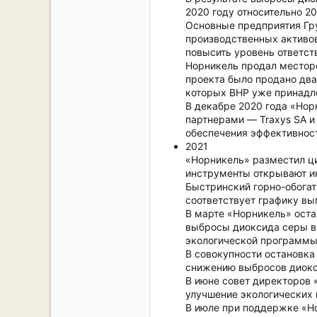
2020 году относительно 20
Основные предприятия Гру
производственных активов
повысить уровень ответст
Норникель продал месторож
проекта было продано два
которых BHP уже принадл
В декабре 2020 года «Но
партнерами — Traxys SA и
обеспечения эффективност
2021
«Норникель» разместил ц
инструменты открывают и
Быстринский горно-обогат
соответствует графику вы
В марте «Норникель» оста
выбросы диоксида серы в 
экологической программы
В совокупности остановка
снижению выбросов диокси
В июне совет директоров 
улучшение экологических 
В июле при поддержке «Но