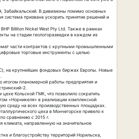
й, Забайкальский. В дивизионы помимо основных
я система призвана ускорить принятие решений и
 Billiton Nickel West Pty Ltd. Также в рамках
екты на стадии геологоразведки в каждом из
ормат части контрактов с крупными промышленными
 цифровые торговые инструменты с целью
), на крупнейших фондовых биржах Европы. Новые
.
ло итогом планомерной работы предприятия и
стринский-2.
 цехе Кольской ГМК, что позволило сократить
агом «Норникеля» в реализации комплексной
ую среду на всех производственных площадках.
еталлургического цеха в Мончегорске привело к
по сравнению с 2015 г.
ия климата, направленную на значительное
тке и благоустройству территорий Норильска,