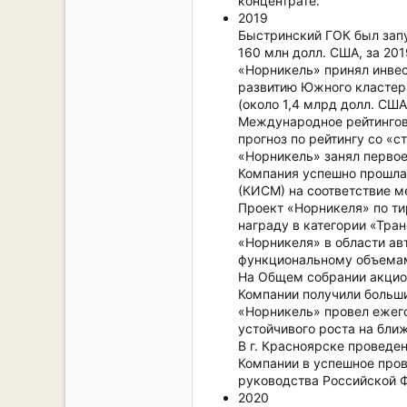
концентрате.
2019
Быстринский ГОК был зап
160 млн долл. США, за 20
«Норникель» принял инве
развитию Южного кластера
(около 1,4 млрд долл. США
Международное рейтингово
прогноз по рейтингу со «с
«Норникель» занял первое
Компания успешно прошла 
(КИСМ) на соответствие м
Проект «Норникеля» по ти
награду в категории «Тра
«Норникеля» в области ав
функциональному объема
На Общем собрании акцион
Компании получили больши
«Норникель» провел ежего
устойчивого роста на бли
В г. Красноярске проведе
Компании в успешное про
руководства Российской 
2020