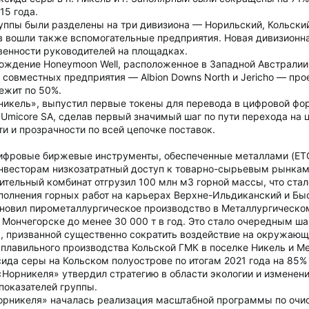
15 года.
ппы были разделены на три дивизиона — Норильский, Кольски
 вошли также вспомогательные предприятия. Новая дивизионна
венности руководителей на площадках.
дение Honeymoon Well, расположенное в Западной Австралии BHP
 совместных предприятия — Albion Downs North и Jericho — про
ежит по 50%.
рникель», выпустил первые токены для перевода в цифровой ф
 Umicore SA, сделав первый значимый шаг по пути перехода на
и и прозрачности по всей цепочке поставок.
ифровые биржевые инструменты, обеспеченные металлами (ETC
нвесторам низкозатратный доступ к товарно-сырьевым рынкам
ительный комбинат отгрузил 100 млн м3 горной массы, что ста
полнения горных работ на карьерах Верхне-Ильдиканский и Бы
новил пирометаллургическое производство в Металлургическом
Мончегорске до менее 30 000 т в год. Это стало очередным ш
, призванной существенно сократить воздействие на окружающ
 плавильного производства Кольской ГМК в поселке Никель и М
да серы на Кольском полуострове по итогам 2021 года на 85% 
«Норникеля» утвердил стратегию в области экологии и изменен
показателей группы.
рникеля» началась реализация масштабной программы по очис