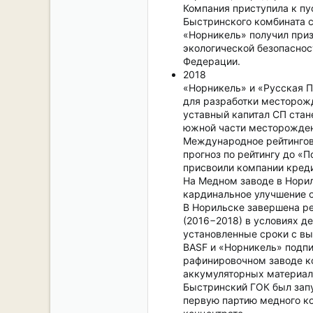
Компания приступила к пу
Быстринского комбината с
«Норникель» получил приз
экологической безопасно
Федерации.
2018
«Норникель» и «Русская П
для разработки месторож
уставный капитал СП стан
южной части месторожден
Международное рейтингово
прогноз по рейтингу до «П
присвоили компании креди
На Медном заводе в Норил
кардинальное улучшение
В Норильске завершена ре
(2016−2018) в условиях д
установленные сроки с в
BASF и «Норникель» подпи
рафинировочном заводе ко
аккумуляторных материал
Быстринский ГОК был запу
первую партию медного ко