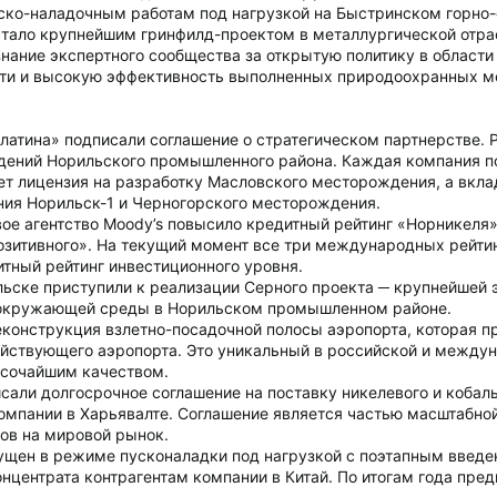
ско-наладочным работам под нагрузкой на Быстринском горно-
тало крупнейшим гринфилд-проектом в металлургической отра
нание экспертного сообщества за открытую политику в облас
сти и высокую эффективность выполненных природоохранных ме
латина» подписали соглашение о стратегическом партнерстве. Р
дений Норильского промышленного района. Каждая компания по
ет лицензия на разработку Масловского месторождения, а вкла
ия Норильск-1 и Черногорского месторождения.
е агентство Moody’s повысило кредитный рейтинг «Норникеля» 
озитивного». На текущий момент все три международных рейтинг
тный рейтинг инвестиционного уровня.
ьске приступили к реализации Серного проекта ─ крупнейшей 
 окружающей среды в Норильском промышленном районе.
конструкция взлетно-посадочной полосы аэропорта, которая пр
ействующего аэропорта. Это уникальный в российской и междун
ысочайшим качеством.
сали долгосрочное соглашение на поставку никелевого и кобаль
мпании в Харьявалте. Соглашение является частью масштабно
ов на мировой рынок.
щен в режиме пусконаладки под нагрузкой с поэтапным введен
нцентрата контрагентам компании в Китай. По итогам года предп