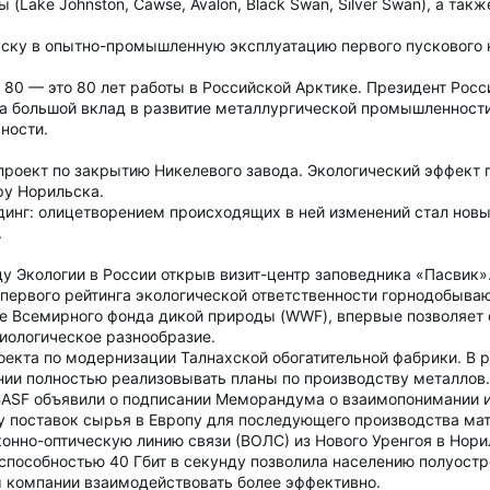
 (Lake Johnston, Cawse, Avalon, Black Swan, Silver Swan), а так
уску в опытно-промышленную эксплуатацию первого пускового 
80 — это 80 лет работы в Российской Арктике. Президент Рос
а большой вклад в развитие металлургической промышленности,
ности.
проект по закрытию Никелевого завода. Экологический эффект
ру Норильска.
инг: олицетворением происходящих в ней изменений стал новы
.
ду Экологии в России открыв визит-центр заповедника «Пасвик»
 первого рейтинга экологической ответственности горнодобыв
е Всемирного фонда дикой природы (WWF), впервые позволяет 
иологическое разнообразие.
екта по модернизации Талнахской обогатительной фабрики. В 
нии полностью реализовывать планы по производству металлов.
BASF объявили о подписании Меморандума о взаимопонимании и
у поставок сырья в Европу для последующего производства ма
онно-оптическую линию связи (ВОЛС) из Нового Уренгоя в Нори
способностью 40 Гбит в секунду позволила населению полуостр
 компании взаимодействовать более эффективно.