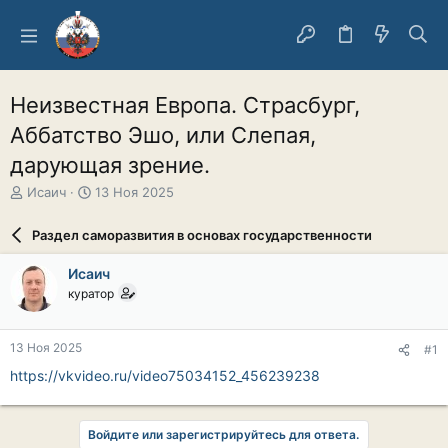
Неизвестная Европа. Страсбург,
Аббатство Эшо, или Слепая,
дарующая зрение.
А
Д
Исаич
13 Ноя 2025
в
а
т
т
Раздел саморазвития в основах государственности
о
а
р
н
Исаич
т
а
куратор
е
ч
м
а
ы
л
13 Ноя 2025
#1
а
https://vkvideo.ru/video75034152_456239238
Войдите или зарегистрируйтесь для ответа.