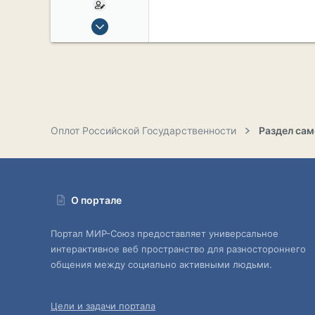
15 Сен 2019
2,134
17
38
54
СПб. Центр.
Оплот Российской Государственности
О портале
Портал МИР-Союз предоставляет универсальное
интерактивное веб пространство для разностороннего
общения между социально активными людьми.
Цели и задачи портала