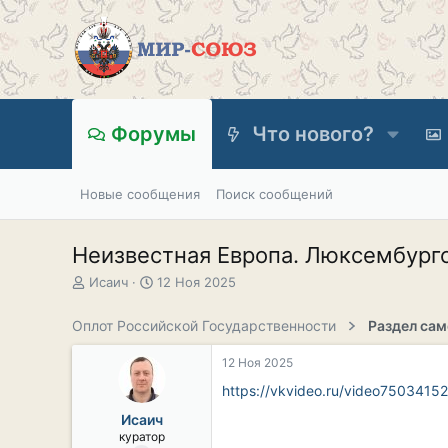
Форумы
Что нового?
Новые сообщения
Поиск сообщений
Неизвестная Европа. Люксембургс
А
Д
Исаич
12 Ноя 2025
в
а
т
т
Оплот Российской Государственности
о
а
р
н
12 Ноя 2025
т
а
е
ч
https://vkvideo.ru/video750341
м
а
Исаич
ы
л
куратор
а