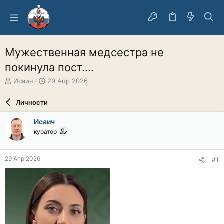
Мужественная медсестра не
покинула пост....
А
Д
Исаич
29 Апр 2026
в
а
т
т
Личности
о
а
р
н
Исаич
т
а
куратор
е
ч
м
а
ы
л
29 Апр 2026
#1
а