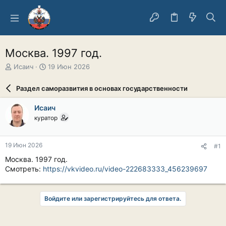
Москва. 1997 год.
А
Д
Исаич
19 Июн 2026
в
а
т
т
Раздел саморазвития в основах государственности
о
а
р
н
Исаич
т
а
куратор
е
ч
м
а
ы
л
19 Июн 2026
#1
а
Москва. 1997 год.
Смотреть:
https://vkvideo.ru/video-222683333_456239697
Войдите или зарегистрируйтесь для ответа.