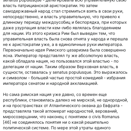
власть патрицианской аристократии. Но затем
самодержавный народ стал стремиться взять в свои руки,
непосредственно, и власть управительную, что привело к
длинному периоду междоусобиц и беспорядка, при которых
даже узурпация власти кем-либо являлась благодеянием
для нации. Из этого кризиса Рим был выведен тем, что
управительная власть была снова отнята у народа и перешла
не к аристократии уже, а в единоличные руки императора.
Первоначально идея Римского цезаризма была совершенно
ясна. Император представлял ту же абсолютную власть,
какой обладала нация, но пользовался этой властью - по
делегации от нации. Таким образом Верховная власть, в
сущности, оставалась у senatus populusque. Это выражалось
и символом - большей частью простой комедией - избрания
императора сенатом и народной аккламацией.
Но сама римская нация уже давно, со времен еще
республики, становилась далеко не мирской, не однородной,
и на пространствах от Атлантического океана до Евфрата -
представляла такой агломерат народностей, верований,
миросозерцании, что наконец с понятием о civis Romanus
[46] не соединялось понятия ни о какой решительно
политической системе. По мере этой утраты единого