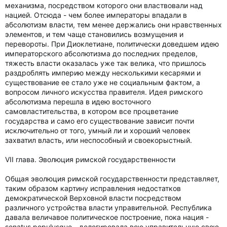
механизма, посредством которого они властвовали над
нацией. Отсюда - чем более императоры впадали в
абсолютизм власти, тем менее держались они нравственных
элементов, и тем чаще становились возмущения и
перевороты. При Диоклетиане, политически доведшем идею
императорского абсолютизма до последних пределов,
тяжесть власти оказалась уже так велика, что пришлось
раздроблять империю между несколькими кесарями и
существование ее стало уже не социальным фактом, а
вопросом личного искусства правителя. Идея римского
абсолютизма перешла в идею восточного
самовластительства, в котором все процветание
государства и само его существование зависит почти
исключительно от того, умный ли и хороший человек
захватил власть, или неспособный и своекорыстный.
VII глава. Эволюция римской государственности
Общая эволюция римской государственности представляет,
таким образом картину исправления недостатков
демократической Верховной власти посредством
различного устройства власти управительной. Республика
давала величавое политическое построение, пока нация -
senatus populusque - делегировала всю управительную свою