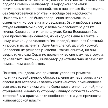
родился бывший император, в народном сознании
почиталась столь священной, что в нее нельзя было входить
без благоговейной молитвы и вообще без надобности.
Ночевать же в ней было совершенно невозможно, и
смельчаки, которые на это решались, были выбрасываемы
оттуда невидимой силой, с великой опасностью для их
жизни. Характерны и такие случаи. Когда Веспасиан был
уже провозглашен сенатом, но находился еще в Египте, к
нему явились два человека "из народа", поясняет Светоний,
и просили их излечить. Один был слепой, другой хромой.
Веспасиан не решался рисковать таким опытом, но они
уверяли, что сам Серапис послал их во сне к императору, и,
прибавляет Светоний, император действительно излечил их
помазанием своей слюны.
Понятно, как дорожила при таких условиях римская
политика идеей личного обожествления императоров, и как
опасно для Кесарей казалось христианство, признававшее
всю власть их - в чем она не была достаточно прочной, - но
отрицавшее именно ту сторону - личную божественность -
которая была практически особенно важна для прочности
императорской власти.