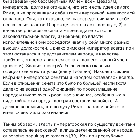
бы завещанную бессмертным Юлием всем Цезарям,
императоры долго не отрицали, что это и есть идея самого
Рима, и не присваивали себе власти верховной, независимой
от народа. Они, как сказано, лишь сосредоточивали в себе
все высшие власти: 1) прежде всего власть военную, 2) в
качестве princeps'ов сената - председательство по
законодательной власти, 3) наконец по власти
исполнительной они сосредоточивали у себя много разных
высших должностей. Однако римский император всегда при
этом оставался и представителем народа, в качестве
трибунов, и представителем сената, как его главный член
(princeps). Звание princeps'a было иногда главным
официальным их титулом (как у Тиберия). Наконец фикция
избрания императора сенатом и народом оставалась всегда.
Если в отношении сената это было по большей части (хотя
далеко не всегда) одной фикцией, то провозглашение
народом имело очень реальное значение, особенно же в
виде той части народа, которая составляла войско. А
должно вспомнить, что по духу Рима - народ и войско, в
идее, очень мало различались.
Таким образом, власть императорская по существу все-таки
оставалась не верховной, а лишь делегированной от народа,
от senatus populusque romanus [39]. Как при республике