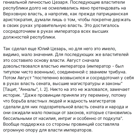
гениальной личностью Цезаря. Последующие властители
республики долго не осмеливались явно претендовать на
Верховную власть, а напротив, как прежде патрицианская
аристократия, думали лишь о том, чтобы покрепче держать
в своих руках управительную власть. Это достигалось
сосредоточием в руках императора всех высших
должностей республики.
Так сделал еще Юлий Цезарь, но для него это имело,
видимо, мало значения. Для последующих же властителей
это составило основу власти. Август сначала
довольствовался властью императора (император - был
титулом чисто военным), соединенной с званием трибуна.
Потом Август "постепенно возвысился и сосредоточил у себя
в руках власть сената, высшие магистратуры и законы"
[Тацит, "Анналы", I. 2]. Никто на это не жаловался, замечает
историк. "Даже провинции приняли эту перемену, потому
что борьба властных людей и жадность магистратов
сделали для них подозрительной власть сената и народа и
они ожидали мало помощи от законов, которые становились
бессильными от насилия, интриг и особенно от подкупа".
Вообще поддержка со стороны провинций составляла
огромную опору для власти императоров.