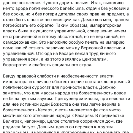
данное поколение. Чужого дарить нельзя. Итак, выходило
нечто вроде политического beneficiuma, отдачи без условий и
без срока, но и без потери дателем своих прав на предмет, а
стало быть с постоянно висящим как Дамоклов меч, правом
потребовать его обратно. Таким образом, императорская
власть была в сущности управительной, совершенно ничем
не ограниченной и потому абсолютной, но не верховной, не
самодержавной. Это наложило особую печать на империю,
помешав ей сознать различие между Верховной властью и
управительной. Отсюда на Кесаре лежал труд личного
управления всем, а из этого являлись централизм,
бюрократия и слабость социального строя.
Ввиду правовой слабости и необеспеченности власти
императора его личное обожествление составляло огромный
политический суррогат для прочности власти. Должно
заметить, что для массы народа эта божественность вовсе
не была пустым звуком. При суеверии массы, при неясности
для нее истинной идеи Божества она тем легче верила в
божественность Кесаря, и есть множество фактов чисто
мистического отношения народа к Кесарям. В предместье
Велитрах, например, целое столетие сохранялся дом, где
родился Август. Давным-давно он перешел к другим
владельцам, и находился в употреблении их, но комната, где