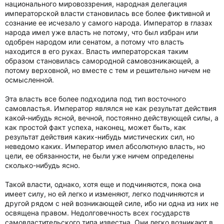
национального мировоззрения, народная делегация
императорской власти становилась все более фиктивной и
сознание ее исчезало у самого народа. Император в глазах
народа имел уже власть не потому, что был избран или
одобрен народом или сенатом, а потому что власть
находится в его руках. Власть императорская таким
образом становилась самородной самовозникающей, а
потому верховной, но вместе с тем и решительно ничем не
осмысленной.
Эта власть все более подходила под тип восточного
самовластья. Император являлся не как результат действия
какой-нибудь ясной, вечной, постоянно действующей силы, а
как простой факт успеха, наконец, может быть, как
результат действия каких-нибудь мистических сил, но
неведомо каких. Император имел абсолютную власть, но
цели, ее обязанности, не были уже ничем определены
сколько-нибудь ясно.
Такой власти, однако, хотя еще и подчиняются, пока она
имеет силу, но ей легко и изменяют, легко подчиняются и
другой рядом с ней возникающей силе, ибо ни одна из них не
освящена правом. Недолговечность всех государств
самовластительского типа известна. Они легко возникают в