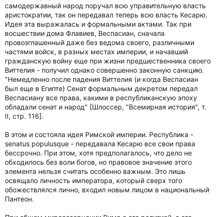
самодержавный народ поручал всю управительную власть
аристократии, так он передавал теперь всю власть Кесарю.
Идея эта выражалась и формальными актами. Так при
восшествии дома Флавиев, Веспасиан, сначала
провозглашенный даже без ведома своего, различными
частями войск, в разных местах империи, и начавший
гражданскую войну еще при жизни предшественника своего
Виттелия - получил однако совершенно законную санкцию.
"Немедленно после падения Виттелия (и когда Веспасиан
был еще в Египте) Сенат формальным декретом передал
Веспасиану все права, какими в республиканскую эпоху
обладали сенат и народ" [Шлоссер, "Всемирная история", т.
II, стр. 116].
В этом и состояла идея Римской империи. Республика -
senatus populusque - передавала Кесарю все свои права
бессрочно. При этом, хотя предполагалось, что дело не
обходилось без воли богов, но правовое значение этого
элемента нельзя считать особенно важным. Это лишь
освящало личность императора, который сверх того
обожествлялся лично, входил новым лицом в национальный
Пантеон.