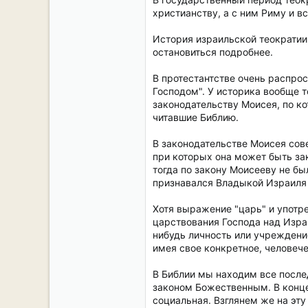
христианству, а с ним Риму и в
История израильской теократии,
остановиться подробнее.
В протестантстве очень распрос
Господом". У историка вообще т
законодательству Моисея, по ко
читавшие Библию.
В законодательстве Моисея сов
при которых она может быть зак
тогда по закону Моисееву не б
признавался Владыкой Израиля в
Хотя выражение "царь" и употре
царствования Господа над Изра
нибудь личность или учреждение
имея свое конкретное, человеч
В Библии мы находим все после
законом Божественным. В конце 
социальная. Взглянем же на эту