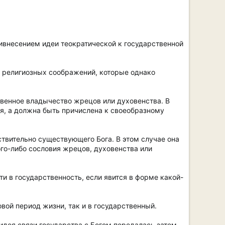
ивнесением идеи теократической к государственной
т религиозных соображений, которые однако
ственное владычество жрецов или духовенства. В
ия, а должна быть причислена к своеобразному
ствительно существующего Бога. В этом случае она
го-либо сословия жрецов, духовенства или
ти в государственность, если явится в форме какой-
вой период жизни, так и в государственный.
идея связи государства с Богом передалась затем