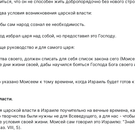
ться, что он не способен жить добропорядочно без нового стр
два условия возникновения царской власти:
обы сам народ сознал ее необходимость.
од избрал царя над собой, но предоставил это Господу.
ще руководство и для самого царя:
ства своего, должен списать для себя список закона сего (Моисе
се дни жизни своей, дабы научился бояться Господа Бога своего 
указано Моисеем к тому времени, когда Израиль будет готов к
ласти.
 царской власти в Израиле поучительно на вечные времена, как
 творчества были нужны не для Всеведущего, а для нас - чтобы
 условия своей жизни. Моисей сам говорил это Израилю: "Знай в
. VIII, 5).