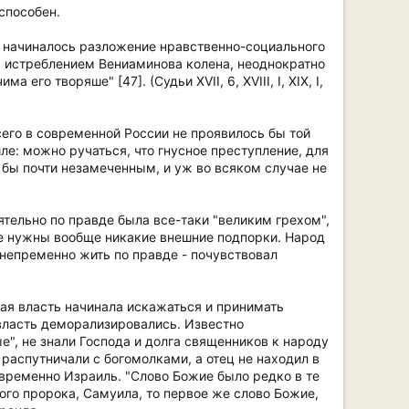
способен.
ти начиналось разложение нравственно-социального
я истреблением Вениаминова колена, неоднократно
го творяше" [47]. (Судьи XVII, 6, XVIII, I, XIX, I,
сего в современной России не проявилось бы той
ле: можно ручаться, что гнусное преступление, для
 бы почти незамеченным, и уж во всяком случае не
ятельно по правде была все-таки "великим грехом",
 не нужны вообще никакие внешние подпорки. Народ
е непременно жить по правде - почувствовал
кая власть начинала искажаться и принимать
власть деморализировались. Известно
", не знали Господа и долга священников к народу
 распутничали с богомолками, а отец не находил в
 временно Израиль. "Слово Божие было редко в те
икого пророка, Самуила, то первое же слово Божие,