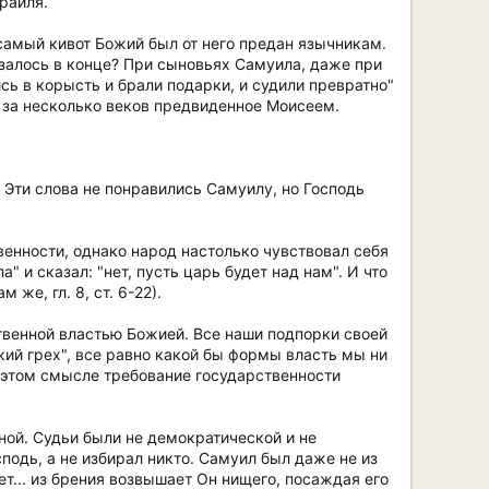
раиля.
самый кивот Божий был от него предан язычникам.
азалось в конце? При сыновьях Самуила, даже при
ись в корысть и брали подарки, и судили превратно"
и, за несколько веков предвиденное Моисеем.
. Эти слова не понравились Самуилу, но Господь
енности, однако народ настолько чувствовал себя
 и сказал: "нет, пусть царь будет над нам". И что
же, гл. 8, ст. 6-22).
твенной властью Божией. Все наши подпорки своей
кий грех", все равно какой бы формы власть мы ни
в этом смысле требование государственности
ной. Судьи были не демократической и не
подь, а не избирал никто. Самуил был даже не из
ет... из брения возвышает Он нищего, посаждая его