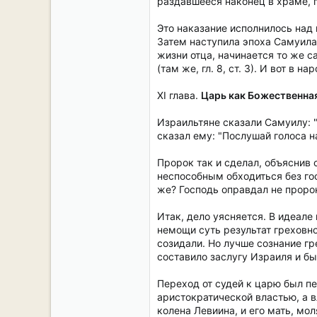
раздавшееся наконец в храме, п
Это наказание исполнилось над
Затем наступила эпоха Самуила,
жизни отца, начинается то же с
(там же, гл. 8, ст. 3). И вот 
XI глава.
Царь как Божественная
Израильтяне сказали Самуилу: "
сказал ему: "Послушай голоса н
Пророк так и сделал, объяснив
неспособным обходиться без гос
же? Господь оправдал не пророка
Итак, дело уясняется. В идеал
немощи суть результат греховно
созидали. Но лучше сознание г
составило заслугу Израиля и б
Переход от судей к царю был пе
аристократической властью, а в
колена Левиина, и его мать, мо