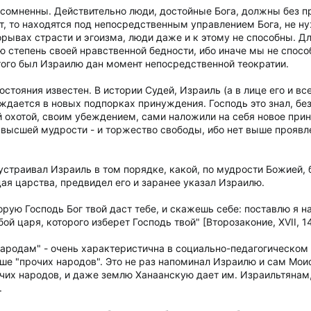
есомненны. Действительно люди, достойные Бога, должны без п
ают, то находятся под непосредственным управлением Бога, не н
порывах страсти и эгоизма, люди даже и к этому не способны. 
ю степень своей нравственной бедности, ибо иначе мы не спос
этого был Израилю дан момент непосредственной теократии.
стояния известен. В истории Судей, Израиль (а в лице его и вс
ждается в новых подпорках принуждения. Господь это знал, без
й охотой, своим убеждением, сами наложили на себя новое при
 высшей мудрости - и торжество свободы, ибо нет выше проявле
страивал Израиль в том порядке, какой, по мудрости Божией, 
ая царства, предвидел его и заранее указал Израилю.
орую Господь Бог твой даст тебе, и скажешь себе: поставлю я 
ой царя, которого изберет Господь твой" [Второзаконие, XVII, 14
народам" - очень характеристична в социально-педагогическом
выше "прочих народов". Это не раз напоминал Израилю и сам Мои
чих народов, и даже землю Ханаанскую дает им. Израильтянам, 
.