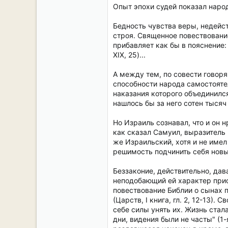
Опыт эпохи судей показал народ
Бедность чувства веры, недейст
строя. Священное повествовани
прибавляет как бы в пояснение: "
XIX, 25)...
А между тем, по совести говоря
способности народа самостоятел
наказания которого объединилс
нашлось бы за него сотен тысяч 
Но Израиль сознавал, что и он 
как сказал Самуил, выразитель 
же Израильский, хотя и не имел
решимость подчинить себя новы
Беззаконие, действительно, да
неподобающий ей характер прис
повествование Библии о сынах 
(Царств, I книга, гл. 2, 12-13
себе силы унять их. Жизнь стал
дни, видения были не часты" (1-