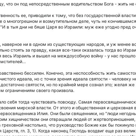
у, что он под непосредственным водительством Бога - жить не 
венность ее, приводили к тому, что без государственной влас
е о многогрешном и возмутительном деле, чуть не кончившемс
И в тыя дни не бяше Царя во Израили: муж еже угодно пред очима е
, наверное ни в одном из существующих народов, и уж менее в
ьно стоять за правду, какая все-таки оказалась тогда во Израи
я весь Израиль и вышел на междоусобную войну - у нас прошло
мстителей...
нравственно бессилен. Конечно, эта неспособность жить самосто
чистого идеала, но с точки зрения идеала святости - человеку
 достаточно святости, но по крайней мере сознал это; желая ж
м ограничениям своего произвола.
вало себя тогда чувствовать повсюду. Самая первосвященничес
воения мирской власти. От этого и общественная и церковная 
первосвященника Илия. Они были священники, но "люди негодные
). Своим хищничеством они отвращали людей от жертвоприношения,
а греховной настолько, что руководство Божие как бы покинуло
я Царств, гл. 3, 1). Когда наконец Господь воздвиг еще раз вел