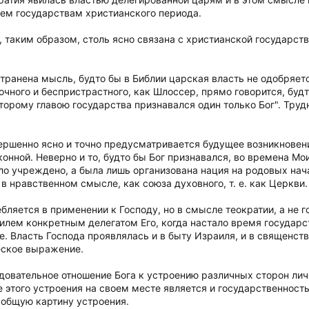
сем государствам христианского периода.
 таким образом, столь ясно связана с христианской государст
транена мысль, будто бы в Библии царская власть не одобряетс
очного и беспристрастного, как Шлоссер, прямо говорится, бу
торому главою государства признавался один только Бог". Труд
ершенно ясно и точно предусматривается будущее возникновени
онной. Неверно и то, будто бы Бог признавался, во времена Мои
ыло учреждено, а была лишь организована нация на родовых нач
 нравственном смысле, как союза духовного, т. е. как Церкви.
бляется в применении к Господу, но в смысле теократии, а не г
илем конкретным делегатом Его, когда настало время государс
. Власть Господа проявлялась и в быту Израиля, и в священстве
еское выражение.
довательное отношение Бога к устроению различных сторон лич
этого устроения на своем месте является и государственность,
 общую картину устроения.