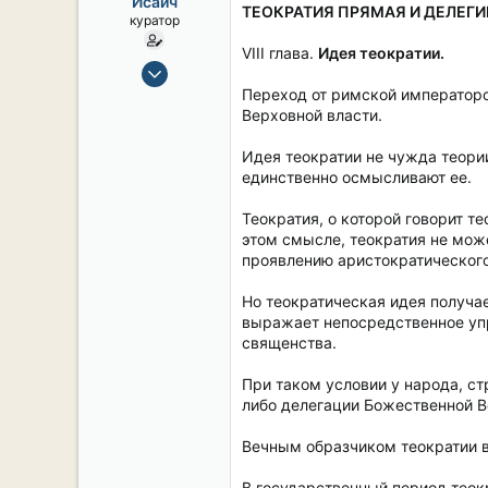
Исаич
ы
л
ТЕОКРАТИЯ ПРЯМАЯ И ДЕЛЕГИ
куратор
а
VIII глава.
Идея теократии.
15 Сен 2019
2,127
Переход от римской императорс
Верховной власти.
17
38
Идея теократии не чужда теори
54
единственно осмысливают ее.
СПб. Центр.
Теократия, о которой говорит т
этом смысле, теократия не мож
проявлению аристократического
Но теократическая идея получа
выражает непосредственное упр
священства.
При таком условии у народа, ст
либо делегации Божественной В
Вечным образчиком теократии в 
В государственный период теок