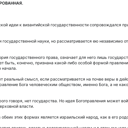
РОВАННАЯ.
кой идеи к византийской государственности сопровождался пр
и государственной науки, но рассматривается ею независимо о
еория государственного права, означает для него лишь государ
ет быть, конечно, признана какой-либо особой формой правлен
 начала.
ет реальный смысл, если рассматривается на почве веры в дей
авление Бога человеческим обществом, именно Бога, а не како
рого говоря, нет государства. Но идея Богоправления может вой
ерховной власти.
обеих этих формах является израильский народ, как в его родо
ратия явилась властью делегированной царям и в этом смысле 