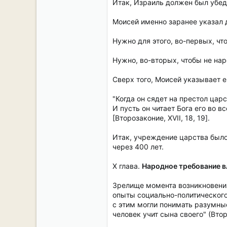
Итак, Израиль должен был убеди
Моисей именно заранее указал 
Нужно для этого, во-первых, чт
Нужно, во-вторых, чтобы не нар
Сверх того, Моисей указывает е
"Когда он сядет на престол цар
И пусть он читает Бога его во в
[Второзаконие, ХVII, 18, 19].
Итак, учреждение царства было 
через 400 лет.
X глава.
Народное требование в
Зрелище момента возникновения
опыты социально-политического
с этим могли понимать разумные
человек учит сына своего" (Втораз