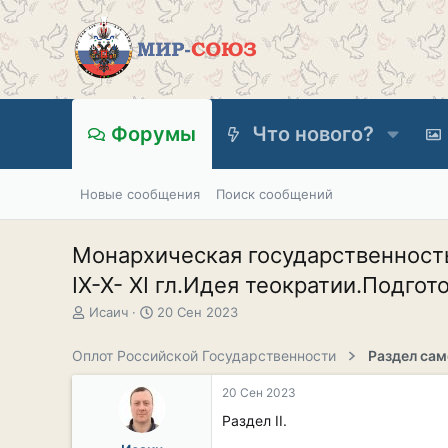
Форумы
Что нового?
Новые сообщения
Поиск сообщений
Монархическая государственност
IX-X- XI гл.Идея теократии.Подгот
А
Д
Исаич
20 Сен 2023
в
а
т
т
Оплот Российской Государственности
о
а
р
н
20 Сен 2023
т
а
е
ч
Раздел II.
м
а