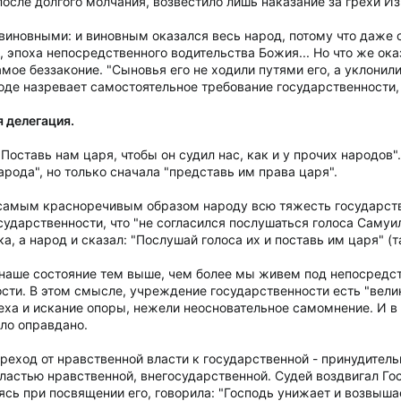
осле долгого молчания, возвестило лишь наказание за грехи Из
 виновными: и виновным оказался весь народ, потому что даже 
 эпоха непосредственного водительства Божия... Но что же ок
амое беззаконие. "Сыновья его не ходили путями его, а уклонил
в народе назревает самостоятельное требование государственност
 делегация.
Поставь нам царя, чтобы он судил нас, как и у прочих народов"
арода", но только сначала "представь им права царя".
 самым красноречивым образом народу всю тяжесть государств
ударственности, что "не согласился послушаться голоса Самуила"
, а народ и сказал: "Послушай голоса их и поставь им царя" (там 
е наше состояние тем выше, чем более мы живем под непосредс
сти. В этом смысле, учреждение государственности есть "вели
реха и искание опоры, нежели неосновательное самомнение. И 
ыло оправдано.
реход от нравственной власти к государственной - принудитель
ластью нравственной, внегосударственной. Судей воздвигал Гос
лясь при посвящении его, говорила: "Господь унижает и возвыша