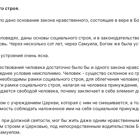
о строя.
 дано основание закона нравственного, состоящее в вере в Бо
заповедях, даны основы социального строя, и в законодательст
ь. Через несколько сот лет, через Самуила, Богом же была ус
устроения очень ясна.
ествования человека достаточно было бы и одного закона нравс
днее условие неисполнимо. Человек - существо склонное ко гре
 необходимы рамки социального строя, для облегчения человек
Эти рамки социального строя, налагая на человека принуждение
дается свободой человека, почему заключает в себе элемент д
ом с учреждением Церкви, которая с ним не смешивается, а тол
ость соблюдать наложенное ими на себя социальное принужде
, при должной святости, мог бы жить даже одним нравственным 
м строем и Церковью, под непосредственным водительством Бо
Самуилом.