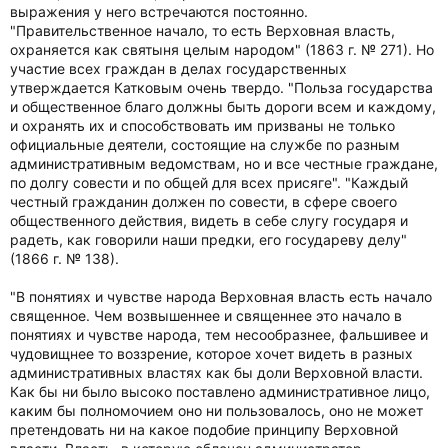
выражения у него встречаются постоянно.
"Правительственное начало, то есть Верховная власть,
охраняется как святыня целым народом" (1863 г. № 271). Но
участие всех граждан в делах государственных
утверждается Катковым очень твердо. "Польза государства
и общественное благо должны быть дороги всем и каждому,
и охранять их и способствовать им призваны не только
официальные деятели, состоящие на службе по разным
административным ведомствам, но и все честные граждане,
по долгу совести и по общей для всех присяге". "Каждый
честный гражданин должен по совести, в сфере своего
общественного действия, видеть в себе слугу государя и
радеть, как говорили наши предки, его государеву делу"
(1866 г. № 138).
"В понятиях и чувстве народа Верховная власть есть начало
священное. Чем возвышеннее и священнее это начало в
понятиях и чувстве народа, тем несообразнее, фальшивее и
чудовищнее то воззрение, которое хочет видеть в разных
административных властях как бы доли Верховной власти.
Как бы ни было высоко поставлено административное лицо,
каким бы полномочием оно ни пользовалось, оно не может
претендовать ни на какое подобие принципу Верховной