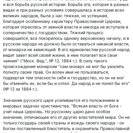
и вся борьба русской истории. Борьба эта, которая в разных
видах и при разных условиях совершалась в истории всех
великих народов, была у нас тяжкая, но успешная,
благодаря особенному характеру Православной Церкви,
которая отреклась от земной власти и никогда не вступала в
соперничество с государством. Тяжкий процесс
совершился, все покорилось одному верховному началу, и в
русском народе не должно было оставаться никакой власти,
от монарха не зависящей. В его единовластии русской народ
видит завет всей своей жизни, в нем полагает все свои
чаяния" ("Моск. Вед.", № 12, 1884 г.). В силу такого
происхождения монархии "сам монарх не мог бы умалить
полноту своих прав. Он волен ими не пользоваться,
подвергая тем опасности себя и государство, но он не мог
бы отменить их, если бы и хотел. Да народ и не понял бы его"
(№ 12 за 1884 г.).
Значение русского царя усиливается его положением в
мировых задачах христианства. "Всякая власть от Бога -
учит наша Церковь. Но русскому царю дано особое
значение, отличающее его от других властителей мира. Он не
только государь своей страны и вождь своего народа - он
Богом поставленный блюститель и охранитель Православной