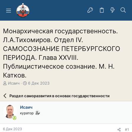
Монархическая государственность.
Л.А.Тихомиров. Отдел IV.
САМОСОЗНАНИЕ ПЕТЕРБУРГСКОГО
ПЕРИОДА. Глава XXVIII.
Публицистическое сознание. М. Н.
Катков.
А
Д
Исаич
6 Дек 2023
в
а
т
т
Раздел саморазвития в основах государственности
о
а
р
н
Исаич
т
а
куратор
е
ч
м
а
ы
л
6 Дек 2023
#1
а