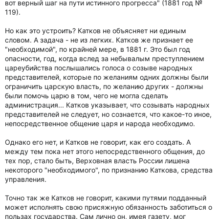
вот верный шаг на пути истинного прогресса" (1881 год №
119).
Но как это устроить? Катков не объясняет ни единым
словом. А задача - не из легких. Катков же признает ее
"необходимой", по крайней мере, в 1881 г. Это был год
опасности, год, когда вслед за небывалым преступлением
цареубийства послышались голоса о созыве народных
представителей, которые по желаниям одних должны были
ограничить царскую власть, по желанию других - должны
были помочь царю в том, чего не могла сделать
администрация... Катков указывает, что созывать народных
представителей не следует, но сознается, что какое-то иное,
непосредственное общение царя и народа необходимо.
Однако его нет, и Катков не говорит, как его создать. А
между тем пока нет этого непосредственного общения, до
тех пор, стало быть, Верховная власть России лишена
некоторого "необходимого", по признанию Каткова, средства
управления.
Точно так же Катков не говорит, какими путями подданный
может исполнять свою присяжную обязанность заботиться о
пользах государства. Сам лично он, имея газету, мог