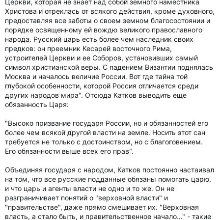
Церкви, которая не знает над собой земного наместника
Христова и отреклась от всякого действия, кроме духовного,
предоставляя все заботы о своем земном благосостоянии и
порядке освященному ей вождю великого православного
народа. Русский царь есть более чем наследник своих
предков: он преемник Кесарей восточного Рима,
устроителей Церкви и ее Соборов, установивших самый
символ христианской веры. С падением Византии поднялась
Москва и началось величие России. Вот где тайна той
глубокой особенности, которой Россия отличается среди
других народов мира". Отсюда Катков выводить еще
обязанность Царя:
"Высоко призвание государя России, но и обязанностей его
более чем всякой другой власти на земле. Носить этот сан
требуется не только с достоинством, но с благоговением.
Его обязанности выше всех его прав".
Объединяя государя с народом, Катков постоянно настаивал
на том, что все русские подданные обязаны помогать царю,
и что царь и агенты власти не одно и то же. Он не
разграничивает понятий о "верховной власти" и
"правительстве", даже прямо смешивает их. "Верховная
власть, а стало быть, и правительственное начало..." - такие