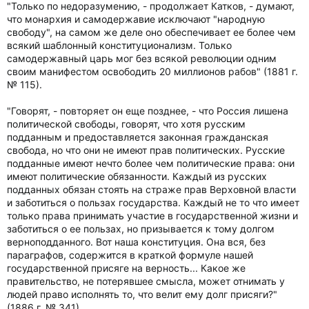
"Только по недоразумению, - продолжает Катков, - думают,
что монархия и самодержавие исключают "народную
свободу", на самом же деле оно обеспечивает ее более чем
всякий шаблонный конституционализм. Только
самодержавный царь мог без всякой революции одним
своим манифестом освободить 20 миллионов рабов" (1881 г.
№ 115).
"Говорят, - повторяет он еще позднее, - что Россия лишена
политической свободы, говорят, что хотя русским
подданным и предоставляется законная гражданская
свобода, но что они не имеют прав политических. Русские
подданные имеют нечто более чем политические права: они
имеют политические обязанности. Каждый из русских
подданных обязан стоять на страже прав Верховной власти
и заботиться о пользах государства. Каждый не то что имеет
только права принимать участие в государственной жизни и
заботиться о ее пользах, но призывается к тому долгом
верноподданного. Вот наша конституция. Она вся, без
параграфов, содержится в краткой формуле нашей
государственной присяге на верность... Какое же
правительство, не потерявшее смысла, может отнимать у
людей право исполнять то, что велит ему долг присяги?"
(1886 г. № 341).