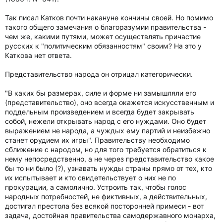
Так писал Катков почти накануне кончины своей. Но помимо
такого общего замечания о благоразумии правительства -
чем же, какими путями, может осуществлять причастие
русских к "политическим обязанностям" своим? На это у
Каткова нет ответа.
Представительство народа он отрицал категорически.
"В каких бы размерах, силе и форме ни замышляли его
(представительство), оно всегда окажется искусственным и
поддельным произведением и всегда будет закрывать
собой, нежели открывать народ с его нуждами. Оно будет
выражением не народа, а чуждых ему партий и неизбежно
станет орудием их игры". Правительству необходимо
сближение с народом, но для того требуется обратиться к
нему непосредственно, а не через представительство какое
бы то ни было (?), узнавать нужды страны прямо от тех, кто
их испытывает и кто свидетельствует о них не по
прокурации, а самолично. Устроить так, чтобы голос
народных потребностей, не фиктивных, а действительных,
достигал престола без всякой посторонней примеси - вот
задача, достойная правительства самодержавного монарха,