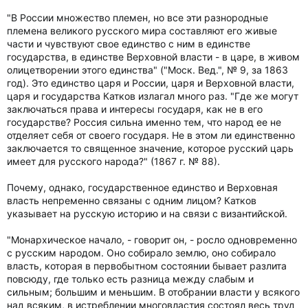
"В России множество племен, но все эти разнородные
племена великого русского мира составляют его живые
части и чувствуют свое единство с ним в единстве
государства, в единстве Верховной власти - в царе, в живом
олицетворении этого единства" ("Моск. Вед.", № 9, за 1863
год). Это единство царя и России, царя и Верховной власти,
царя и государства Катков излагал много раз. "Где же могут
заключаться права и интересы государя, как не в его
государстве? Россия сильна именно тем, что народ ее не
отделяет себя от своего государя. Не в этом ли единственно
заключается то священное значение, которое русский царь
имеет для русского народа?" (1867 г. № 88).
Почему, однако, государственное единство и Верховная
власть непременно связаны с одним лицом? Катков
указывает на русскую историю и на связи с византийской.
"Монархическое начало, - говорит он, - росло одновременно
с русским народом. Оно собирало землю, оно собирало
власть, которая в первобытном состоянии бывает разлита
повсюду, где только есть разница между слабым и
сильным; большим и меньшим. В отобрании власти у всякого
над всяким, в истреблении многовластия состоял весь труд