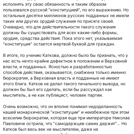
исполнять эту свою обязанность и таким образом
пользовался русской "конституцией", по его выражению. Но
остальные десятки миллионов русских подданных не имели
таких или других орудий служения по присяге своей.
Очевидно, что для действительности такого служения
должны бы существовать для всех какие-либо формы,
орудия, средства действия. Пока этого нет, указываемая
"конституция" остается мертвой буквой для граждан.
В итоге, по учению Каткова, должно было бы признать, что у
нас есть нечто крайне дефектное в положении и Верховной
власти, и подданных. Ясностью и разработанностью
способов действия, оказывается, снабжена только именно
бюрократия, а Верховная власть и подданные не имеют
этого блага. Катков не делал такого печального вывода, но
должен бы был его сделать, если бы рассуждал как
мыслитель, а не как публицист, человек партии.
Очень возможно, что он вполне понимал недоделанность
нашей монархической "конституции" и неизбежное при этом
всесилие бюрократии, которая еще при императоре Николае
Павловиче острила, что "самодержцев самих держит"... Но
Катков был весь век не мыслителем, даже не