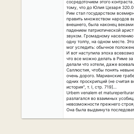
сосредоточием этого контраста
тому, что до Юлия Цезаря 320.0
Рим стал государством всемирн
править множеством народов выр
внешнего, была наконец веками
падением патриотической арист
звуком. Громадному населению 
одну толпу, на одном месте. Эт
мог уследить: обычное положен
И вот наступила эпоха всевозм
что все можно делать в Риме за
делали что хотели, даже воева
Саллюстия, чтобы понять невын
очень дорого. Марианские грабе
одних проскрипций (не считая в
история", т. I, стр. 719]...
Urbem venalem et matureperitura
разлагался во взаимных усобица
невозможности прежнего строя,
Она была выдвинута последоват