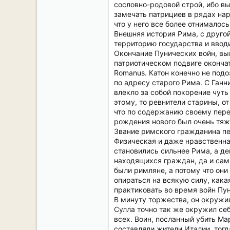
сословно-родовой строй, ибо в
замечать патрициев в рядах нар
что у него все более отнималос
Внешняя история Рима, с друго
территорию государства и вводи
Окончание Пунических войн, вы
патриотическом подвиге оконча
Romanus. Катон конечно не подоз
по адресу старого Рима. С Ганн
влекло за собой покорение чуть 
этому, то ревнители старины, о
что по содержанию своему пере
рождения нового был очень тяже
Звание римского гражданина пе
Физическая и даже нравственна
становились сильнее Рима, а де
находящихся граждан, да и сами
были римляне, а потому что он
опираться на всякую силу, кака
практиковать во время войн Пун
В минуту торжества, он окружи
Сулла точно так же окружил се
всех. Воин, посланный убить Ма
составляли жители Италии, тог