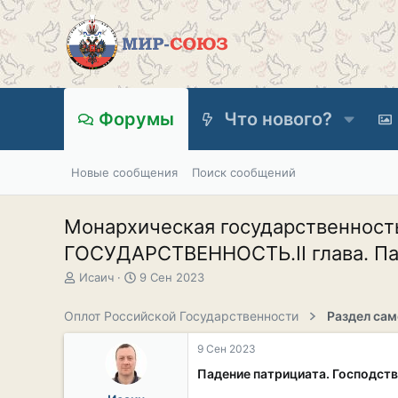
Форумы
Что нового?
Новые сообщения
Поиск сообщений
Монархическая государственно
ГОСУДАРСТВЕННОСТЬ.II глава. Пад
А
Д
Исаич
9 Сен 2023
в
а
т
т
Оплот Российской Государственности
о
а
р
н
9 Сен 2023
т
а
е
ч
Падение патрициата. Господств
м
а