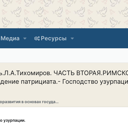
Медиа
Ресурсы
сть.Л.А.Тихомиров. ЧАСТЬ ВТОРАЯ.РИМ
ение патрициата.- Господство узурпаци
Раздел саморазвития в основах государственности
о узурпации.