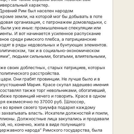
ниверсальный характер.
 Древний Рим был населен народом
кроме земли, на которой мог бы добывать в поте
довая организация, с патронажем домовладыки, с
у были уже иные: промышленные спекуляции или
иенты. И вот начинается усиленное распускание
авное среди римского плебса, а патрицианские
ходят в ряды недовольных и бунтующих элементов.
олитическом, так и в социально-экономическом
иями", людьми сильными, богатыми, влиятельными,
же своих доблестных, старых патрициев, которых
политического расстройства.
цари. Они грабят провинции. Не лучше было и в
 опустошений Мария. Красе скупал задешево имения
составлял также торг невольниками, обогативший,
беже провинций нечего и говорить. Красе в одном
аря ежемесячно по 37000 руб. [Шлоссер,
 он во время своего триумфа подарил каждому
 захватывать власть. Искатели должностей и поили,
ллионы. Должностные лица закупались и продавали
й, но, конечно, жила в виде полунищего
одержавного народа" Римского государства, была