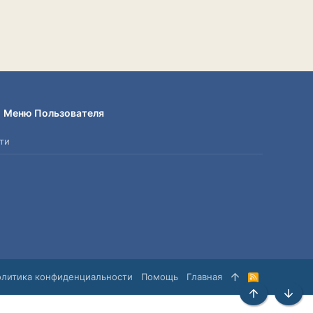
Меню Пользователя
ти
олитика конфиденциальности
Помощь
Главная
R
S
S
Сверху
Снизу