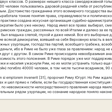
 двух классов. О размерах низшего класса самодержавной голы
00 человек пользовались даровой раздачей хлеба от республики 
ым. Достоинство гражданина этого всемирного государства вы
аботала тонкие понятия права, справедливости и политическог
 практики создана искусная организация судебно-администрати
ократии было уже некому. Народ имел все права: выбирал, смен
римских граждан, рассеянных по всей Италии и далеко за ее 
о был владыка слепой, глухой и даже немой. Все его выборные де
ие всякой демократии, взявшей на себя Верховную власть в вел
ожных узурпации, господства партий, всеобщего грабежа, всео
 деньги, ибо в Риме не было уже глаза за правлением: народ не
ли друг с другом. В самом Риме происходила невообразимая ан
осимость этого положения. В Риме порядок уже мог поддержива
жи и насилия ужаснули Рим, но их могли устранить только еще
ойн) погибло 40000 человек, в том числе тысячи всадников, 90 
m si emptorem invenerit [31], пророчил Риму Югурт. Но Рим ждал
х и шел прямо к гибели, если бы государственная конституция 
 по невозможности непосредственного правления народа явило
ельным рядом узурпации, но сознание народное поняло наконец