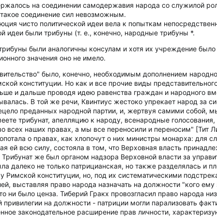
ержалось на соединении самодержавия народа со служилой рол
 такое соединение сил невозможным.
юция чисто политической идеи вела к попыткам непосредствен
 идеи были трибуны (т. е., конечно, народные трибуны *.
рибуны были аналогичны консулам и хотя их учреждение было
ионного значения оно не имело.
вительство" было, конечно, необходимым дополнением народно
кой конституции. Но как и все прочие виды представительного
альше и дальше проводя идею равенства граждан и народного в
алась. В той же речи, Квинтиус жестоко упрекает народ за си
сецело преданных народной партии, и, жертвуя самими собой, 
меете трибунат, апелляцию к народу, всенародные голосования,
 всех наших правах, а мы все переносили и переносим" [Тит Ливий,
опотала о правах, как хлопочут о них министры монарха: для 
ая ей всю силу, состояла в том, что Верховная власть принадл
 Трибунат же был органом надзора Верховной власти за управи
ыла далеко не только патрицианская, но также разделялась и п
ву Римской конституции, но, под их систематическими подстре
лей, выставляя право народа назначать на должности "кого ему
 то ни было ценза. Тиберий Гракх провозгласил право народа ни
 привилегии на должности - патриции могли парализовать факт
енное законодательное расширение прав личности, характери