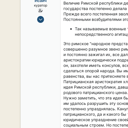
Исаич
ы
л
Величие Римской республики д
куратор
а
государства постепенно делала
Прежде всего постепенная эвол
15 Сен 2019
Постоянными возбудителями этой
2,124
Так называемые военные т
17
непосредственного агитац
38
Это римское "народное предста
54
совершенно разумное звено римс
СПб. Центр.
и постоянно зажигал их, все д
аристократии юридически подрыв
он, захотели иметь консулов, в
сделаться опорой народа. Вы и
равенства, вы нас притесняете во
Патрицианская аристократия хл
идея Римской республики, давш
родового патрицианского ценза.
Нужно заметить, что эта идея б
им удалось разрушить эту осно
постепенно упразднялась. Кану
патрицианского, да и какого бы
юридическое упразднение своей
социальным строем. Но постеп