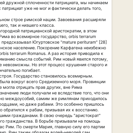
ней дружной сплоченности патрициата, мы начинаем
патрициат уже не мог и фактически делать того,
льном строе римской нации. Завоевания расширяли
его, так и низшего класса.
городной патрицианской аристократии, в этом
ма во всемирное государство, orbis terrarum
м предсказывал Югуртовское "mature perituram" [28]
ьянское население. Покорение Карфагена неизбежно
orbis terrarum Romanus. A раз история приводила к
ониманию смысла событий. Рим новый явился потому,
е невозможны. Но этот процесс крушения старого и
нчательно погибает.
строя. Государство становилось всемирным.
 была вокруг всего Средиземного моря. Провинции
 могла отрицать прав других, вне Рима
значение люди получали не вследствие того, что они
бенно междоусобий, самим же римлянам приходилось
ородцами, но даже рабами. Это особенно пришлось
о обратился к рабам, призывая их к восстанию.
йшими гражданами. В свою очередь "аристократ"
ого гражданства. В борьбе призывали на помощь
ас Рим. По смерти Мария, главную силу его партии
 мир, Рим таким образом волей-неволей сам