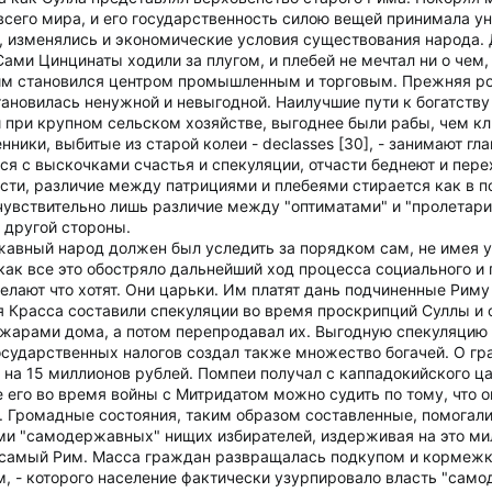
всего мира, и его государственность силою вещей принимала у
, изменялись и экономические условия существования народа.
ми Цинцинаты ходили за плугом, и плебей не мечтал ни о чем, 
Рим становился центром промышленным и торговым. Прежняя ро
ановилась ненужной и невыгодной. Наилучшие пути к богатств
и при крупном сельском хозяйстве, выгоднее были рабы, чем кл
нники, выбитые из старой колеи - declasses [30], - занимают гл
я с выскочками счастья и спекуляции, отчасти беднеют и пере
сти, различие между патрициями и плебеями стирается как в п
 чувствительно лишь различие между "оптиматами" и "пролетар
с другой стороны.
жавный народ должен был уследить за порядком сам, не имея у
как все это обостряло дальнейший ход процесса социального и 
лают что хотят. Они царьки. Им платят дань подчиненные Риму 
я Красса составили спекуляции во время проскрипций Суллы и
жарами дома, а потом перепродавал их. Выгодную спекуляцию 
осударственных налогов создал также множество богачей. О гра
на 15 миллионов рублей. Помпеи получал с каппадокийского ц
е его во время войны с Митридатом можно судить по тому, что
. Громадные состояния, таким образом составленные, помогали
ми "самодержавных" нищих избирателей, издерживая на это ми
и самый Рим. Масса граждан развращалась подкупом и кормежко
м, - которого население фактически узурпировало власть "сам