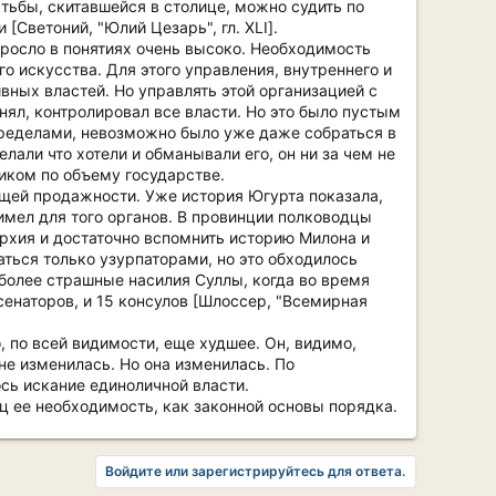
тьбы, скитавшейся в столице, можно судить по
[Светоний, "Юлий Цезарь", гл. XLI].
росло в понятиях очень высоко. Необходимость
о искусства. Для этого управления, внутреннего и
вных властей. Но управлять этой организацией с
ял, контролировал все власти. Но это было пустым
пределами, невозможно было уже даже собраться в
лали что хотели и обманывали его, он ни за чем не
иком по объему государстве.
бщей продажности. Уже история Югурта показала,
 имел для того органов. В провинции полководцы
архия и достаточно вспомнить историю Милона и
ться только узурпаторами, но это обходилось
 более страшные насилия Суллы, когда во время
сенаторов, и 15 консулов [Шлоссер, "Всемирная
о, по всей видимости, еще худшее. Он, видимо,
не изменилась. Но она изменилась. По
сь искание единоличной власти.
 ее необходимость, как законной основы порядка.
Войдите или зарегистрируйтесь для ответа.