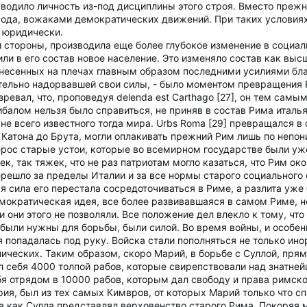
ыводило личность из-под дисциплины этого строя. Вместо преж
ода, вожаками демократических движений. При таких условиях 
ь юридически.
й стороны, производила еще более глубокое изменение в социа
ли в его состав новое население. Это изменяло состав как высш
несенных на плечах главным образом последними усилиями бла
тельно надорвавшей свои силы, - было моментом превращения Ри
ревал, что, проповедуя delenda est Carthago [27], он тем самы
ибалом нельзя было справиться, не приняв в состав Рима итал
не всего известного тогда мира. Urbs Roma [29] превращался в 
т Катона до Брута, могли оплакивать прежний Рим лишь по неп
рос старые устои, которые во всемирном государстве были уж
к, так тяжек, что не раз патриотам могло казаться, что Рим око
решло за пределы Италии и за все нормы старого социального 
я сила его перестала сосредоточиваться в Риме, а разлита уже
мократическая идея, все более развивавшаяся в самом Риме, не
 они этого не позволяли. Все положение дел влекло к тому, что 
и были нужны для борьбы, были силой. Во время войны, и осо
я попадалась под руку. Войска стали пополняться не только ин
ических. Таким образом, скоро Марий, в борьбе с Суллой, прям
л себя 4000 толпой рабов, которые свирепствовали над знатне
бя отрядом в 10000 рабов, которым дал свободу и права римск
рия, был из тех самых Кимвров, от которых Марий только что сп
да как Сулла представлял верховенство старого Рима. Покоряя