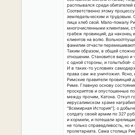
расплывался среди обитателей 
Соответственно этому процессу
земледельческим и трудовым. Са
лица хлеб свой. Мало-помалу 
многочисленными клиентами, ст
грабеж провинций, да наконец 
клиентов на волю. Вольноотпуще
фамилии отчасти перемешиваютс
Таким образом, в общей сложно
отношении. Становится видно и
с одной стороны, и голытьбой- 
И в таких-то условиях самодер
права сам же уничтожил. Ясно, 
Римские правители провинций де
Риме. Главную основу состояни
проскриптов и опустошенные по
между прочим, Катона. Откуп г
иерусалимском храме награбил 
"Всемирная История"]; о добыч
солдату своей армии по 327 руб
и кормили, и потешали зрелища
не только справедливость, но 
пролетариата. Сама столица Ри