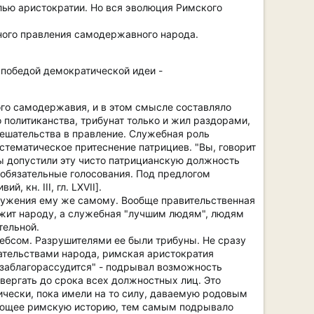
ью аристократии. Но вся эволюция Римского
ного правления самодержавного народа.
 победой демократической идеи -
го самодержавия, и в этом смысле составляло
 политиканства, трибунат только и жил раздорами,
мешательства в правление. Служебная роль
стематическое притеснение патрициев. "Вы, говорит
мы допустили эту чисто патрицианскую должность
 обязательные голосования. Под предлогом
 кн. III, гл. LXVII].
служения ему же самому. Вообще правительственная
ежит народу, а служебная "лучшим людям", людям
тельной.
лебсом. Разрушителями ее были трибуны. Не сразу
кательствами народа, римская аристократия
 заблагорассудится" - подрывал возможность
звергать до срока всех должностных лиц. Это
ически, пока имели на то силу, даваемую родовым
зующее римскую историю, тем самым подрывало