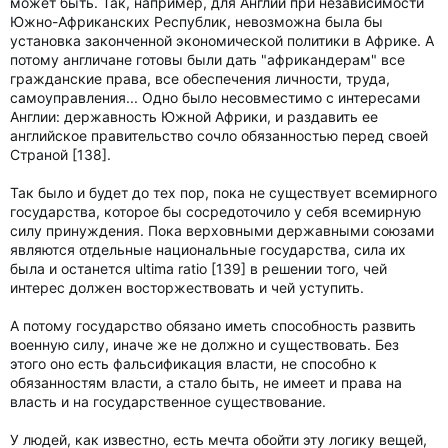
может быть. Так, например, для Англии при независимости
Южно-Африканских Республик, невозможна была бы
установка законченной экономической политики в Африке. А
потому англичане готовы были дать "африкандерам" все
гражданские права, все обеспечения личности, труда,
самоуправления... Одно было несовместимо с интересами
Англии: державность Южной Африки, и раздавить ее
английское правительство сочло обязанностью перед своей
Страной [138].
Так было и будет до тех пор, пока не существует всемирного
государства, которое бы сосредоточило у себя всемирную
силу принуждения. Пока верховными державными союзами
являются отдельные национальные государства, сила их
была и останется ultima ratio [139] в решении того, чей
интерес должен восторжествовать и чей уступить.
А потому государство обязано иметь способность развить
военную силу, иначе же не должно и существовать. Без
этого оно есть фальсификация власти, не способно к
обязанностям власти, а стало быть, не имеет и права на
власть и на государственное существование.
У людей, как известно, есть мечта обойти эту логику вещей,