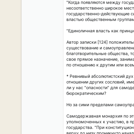
"Когда появляются между госуд
несоответственно широкое мест
государственно-действующие си
властью общественным группам 
"Единоличная власть как принцип
Автор записки [124] положител
существование и самоуправлени
благотворительные общества, то
свое прямое назначение, заним
по отношению к другим или всем
* Ревнивый абсолютистский дух
отношении других сословий, име
ли у нас "опасности" для самод
бюрократическим?
Но за сими пределами самоупр
Самодержавная монархия по это
уполномоченных к участию, в пр
государства. "При конституцио
верху до низу проникнуто нача