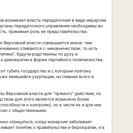
в возникает власть передаточная в виде иерархии
органы передаточного управления необходимы во
сть, принимая роль ее представительства.
я Верховной власти совершается иначе: там
кновенно сливаются с чиновничеством, то есть
итики", будучи родственны по духу и
 а демократии в форме партийного политиканства.
ет губить государство и с которым поэтому
уже явившейся узурпации, но главнее всего в
ы Верховной власти для "прямого" действия, по
дством для этого является возможно более
особности к контролю), но в числе их и для нее
 сил с общественными.
енно отрицаться, когда монархия заболевает
ливает понятие о правительстве и бюрократии, и в