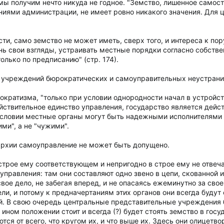
 мы получим нечто никуда не годное. "Земство, лишенное самос
ниями администрации, не имеет ровно никакого значения. Для ц
ти, само земство не может иметь, сверх того, и интереса к по
 свои взгляды, устраивать местные порядки согласно собствен
олько по предписанию" (стр. 174).
а учреждений бюрократических и самоуправительных неустрани
ократизма, "только при условии однородности начал в устройс
ствительное единство управления, государство является дейст
 условии местные органы могут быть надежными исполнителями 
ми", а не "чужими".
рхии самоуправление не может быть допущено.
трое ему соответствующем и непригодно в строе ему не отвеч
правления: там они составляют одно звено в цепи, скованной и
свое дело, не забегая вперед, и не опасаясь ежеминутно за сво
ели, и потому к предначертаниям этих органов они всегда буду
. В свою очередь центральные представительные учреждения 
ином положении стоит и всегда (?) будет стоять земство в го
тся от всего, что кругом их, и что выше их. Здесь они олицетв