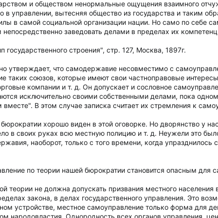
арством и обществом ненормальные ощущения взаимного отчужд
о в управлении, вытесняя общество из государства и таким обр
лы в самой социальной организации нации. Но само по себе са
непосредственно заведовать делами в пределах их компетенци
 государственного строения", стр. 127, Москва, 1897г.
ьно утверждает, что самодержавие несовместимо с самоуправлен
е таких союзов, которые имеют свои частноправовые интересы
рговые компании и т. д. Он допускает и сословное самоуправле
аются исключительно своими собственными делами, пока одном
 вместе". В этом случае записка считает их стремления к само
 бюрократии хорошо виден в этой оговорке. Но дворянство у н
ло в своих руках всю местную полицию и т. д. Неужели это бы
ержавия, наоборот, только с того времени, когда упразднилос
авление по теории нашей бюрократии становится опасным для 
й теории не должна допускать призвания местного населения в 
еделах закона, в делах государственного управления. Это воз
нном устройстве, местное самоуправление только форма для де
лом народовластия. Однородность всех органов управления, це