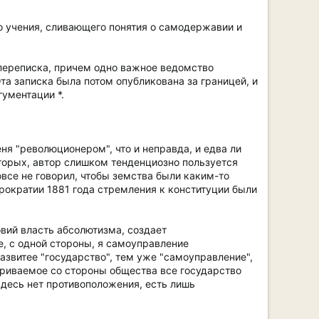
 учения, сливающего понятия о самодержавии и
 переписка, причем одно важное ведомство
 записка была потом опубликована за границей, и
ументации *.
ня "революционером", что и неправда, и едва ли
вторых, автор слишком тенденциозно пользуется
все не говорил, чтобы земства были каким-то
ократии 1881 года стремления к конституции были
вий власть абсолютизма, создает
, с одной стороны, я самоуправление
азвитее "государство", тем уже "самоуправление",
триваемое со стороны общества все государство
Здесь нет противоположения, есть лишь