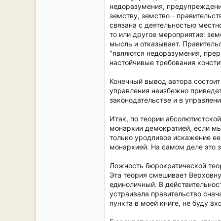
недоразумения, предупреждения
земству, земство - правительст
связана с деятельностью местно
то или другое мероприятие: зем
мысль и отказывает. Правительс
"являются недоразумения, прере
настойчивые требования констит
Конечный вывод автора состоит 
управления неизбежно приведет
законодательстве и в управлени
Итак, по теории абсолютистско
монархии демократией, если мы
только уродливое искажение ее
монархией. На самом деле это 
Ложность бюрократической теор
Эта теория смешивает Верховную
единоличный. В действительнос
устраивала правительство снача
пункта в моей книге, не буду вх