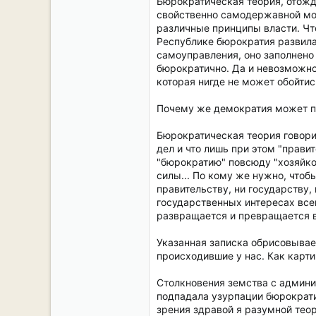
Бюрократическая теория, отожд
свойственно самодержавной мон
различные принципы власти. Что
Республике бюрократия развила
самоуправления, оно заполнено 
бюрократично. Да и невозможно
которая нигде не может обойтис
Почему же демократия может п
Бюрократическая теория говори
дел и что лишь при этом "прави
"бюрократию" повсюду "хозяйкой
силы... По кому же нужно, чтоб
правительству, ни государству,
государственных интересах все
развращается и превращается в
Указанная записка обрисовывае
происходившие у нас. Как карт
Столкновения земства с админис
подпадала узурпации бюрократии
зрения здравой я разумной тео