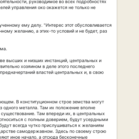
тоятельности, руководимое во всех подробностях
елей управления око окажется не только не
рученному ему делу. "Интерес этот обусловливается
ному желанию, а этих-то условий и не будет, раз
ма.
тве высших и низших инстанций, центральных и
вительно хозяином в деле этого последнего
предначертаний властей центральных и, в свою
ающем. В конституционном строе земства могут
з одного металла. Там их положение вполне
е существование. Там впереди их, в центральных
т относиться с полным доверием, будут усердными
будут всегда чутко прислушиваться к желаниям
сударстве самодержавном. Здесь по своему строю
оряют иное начало, а отсюда бесконечные