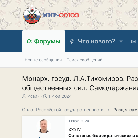
Форумы
Что нового?
Новые сообщения
Поиск сообщений
Монарх. госуд. Л.А.Тихомиров. Р
общественных сил. Самодержавие
А
Д
Исаич
1 Июл 2024
в
а
т
т
Оплот Российской Государственности
о
а
р
н
1 Июл 2024
т
а
е
ч
XXXIV
м
а
Сочетание бюрократических и 