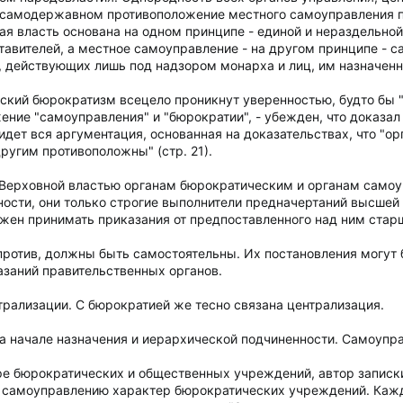
 самодержавном противоположение местного самоуправления пр
ая власть основана на одном принципе - единой и нераздельно
авителей, а местное самоуправление - на другом принципе - 
 действующих лишь под надзором монарха и лиц, им назначенны
ский бюрократизм всецело проникнут уверенностью, будто бы "п
жение "самоуправления" и "бюрократии", - убежден, что доказ
идет вся аргументация, основанная на доказательствах, что "
ругим противоположны" (стр. 21).
ерховной властью органам бюрократическим и органам самоупр
ости, они только строгие выполнители предначертаний высшей 
жен принимать приказания от предпоставленного над ним старше
ротив, должны быть самостоятельны. Их постановления могут
азаний правительственных органов.
рализации. С бюрократией же тесно связана централизация.
а начале назначения и иерархической подчиненности. Самоупр
ре бюрократических и общественных учреждений, автор записки
 самоуправлению характер бюрократических учреждений. Кажд