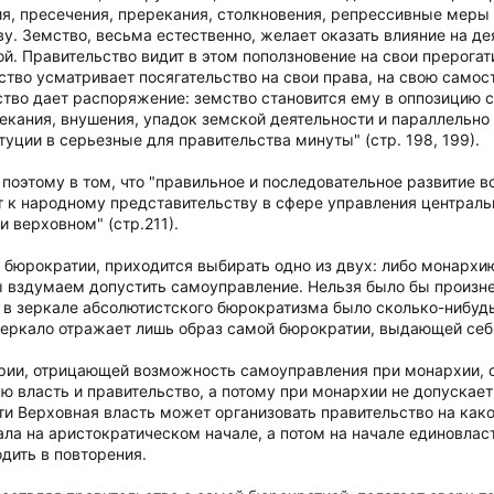
, пресечения, пререкания, столкновения, репрессивные меры и 
ву. Земство, весьма естественно, желает оказать влияние на де
й. Правительство видит в этом поползновение на свои прерога
ство усматривает посягательство на свои права, на свою самос
тво дает распоряжение: земство становится ему в оппозицию ск
кания, внушения, упадок земской деятельности и параллельно 
уции в серьезные для правительства минуты" (стр. 198, 199).
поэтому в том, что "правильное и последовательное развитие 
 к народному представительству в сфере управления центрально
и верховном" (стр.211).
й бюрократии, приходится выбирать одно из двух: либо монархи
 вздумаем допустить самоуправление. Нельзя было бы произнес
 в зеркале абсолютистского бюрократизма было сколько-нибуд
зеркало отражает лишь образ самой бюрократии, выдающей себ
ии, отрицающей возможность самоуправления при монархии, о
 власть и правительство, а потому при монархии не допускает 
ти Верховная власть может организовать правительство на како
ла на аристократическом начале, а потом на начале единовлас
одить в повторения.