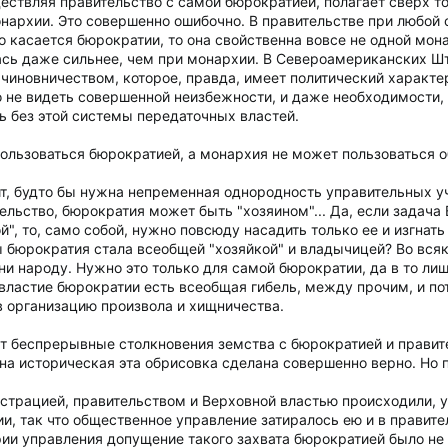
ествляя правительство с самой бюрократией, полагает сверх т
архии. Это совершенно ошибочно. В правительстве при любой
 касается бюрократии, то она свойственна вовсе не одной мон
сь даже сильнее, чем при монархии. В Североамериканских Шт
чиновничеством, которое, правда, имеет политический характер
 не видеть совершенной неизбежности, и даже необходимости,
ь без этой системы передаточных властей.
ользоваться бюрократией, а монархия не может пользоваться
т, будто бы нужна непременная однородность управительных у
тельство, бюрократия может быть "хозяином"... Да, если задача 
", то, само собой, нужно повсюду насадить только ее и изгнат
ы бюрократия стала всеобщей "хозяйкой" и владычицей? Во всяк
 ни народу. Нужно это только для самой бюрократии, да в то ли
властие бюрократии есть всеобщая гибель, между прочим, и по
 организацию произвола и хищничества.
т беспрерывные столкновения земства с бюрократией и правит
ина историческая эта обрисовка сделана совершенно верно. Но 
трацией, правительством и Верховной властью происходили, у н
, так что общественное управление затиралось ею и в правител
рии управления допущение такого захвата бюрократией было не