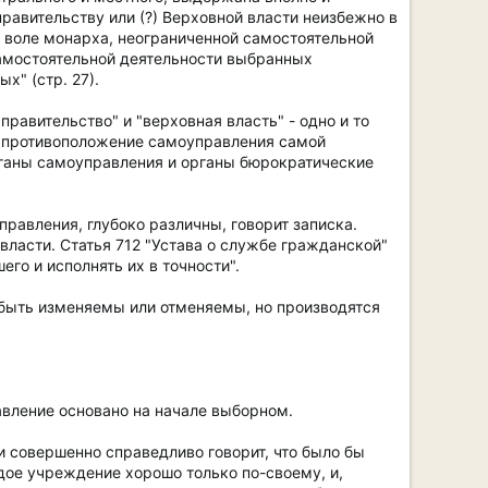
авительству или (?) Верховной власти неизбежно в
й воле монарха, неограниченной самостоятельной
самостоятельной деятельности выбранных
х" (стр. 27).
равительство" и "верховная власть" - одно и то
ал противоположение самоуправления самой
органы самоуправления и органы бюрократические
авления, глубоко различны, говорит записка.
власти. Статья 712 "Устава о службе гражданской"
го и исполнять их в точности".
 быть изменяемы или отменяемы, но производятся
авление основано на начале выборном.
 совершенно справедливо говорит, что было бы
ое учреждение хорошо только по-своему, и,