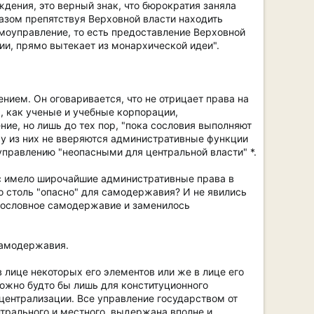
ения, это верный знак, что бюрократия заняла
азом препятствуя Верховной власти находить
моуправление, то есть предоставление Верховной
и, прямо вытекает из монархической идеи".
ием. Он оговаривается, что не отрицает права на
, как ученые и учебные корпорации,
ние, но лишь до тех пор, "пока сословия выполняют
у из них не вверяются административные функции
управлению "неопасными для центральной власти" *.
ас имело широчайшие административные права в
ло столь "опасно" для самодержавия? И не явились
ь сословное самодержавие и заменилось
самодержавия.
лице некоторых его элементов или же в лице его
можно будто бы лишь для конституционного
централизации. Все управление государством от
нтрального и местного, выдержана вполне и