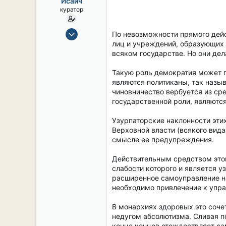
Исаич
ы
л
куратор
а
15 Сен 2019
По невозможности прямого дейс
2,106
лиц и учреждений, образующих 
всяком государстве. Но они де
17
38
Такую роль демократия может п
54
являются политиканы, так назы
чиновничество вербуется из сре
СПб. Центр.
государственной роли, являютс
Узурпаторские наклонности эти
Верховной власти (всякого вида
смысле ее предупреждения.
Действительным средством этой
слабости которого и является 
расширенное самоуправление нар
необходимо привлечение к упра
В монархиях здоровых это сочет
недугом абсолютизма. Сливая по
конце концов отождествляет с