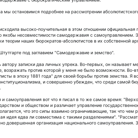
а мы остановимся подробнее на рассмотрении абсолютистского
происходила высоко-поучительная в этом отношении официальная
 якобы несовместимости самодержавия с самоуправлением. Эта
ки теории наших бюрократов-абсолютистов в их собственной арг
 в Штутгарте под заглавием "Самодержавие и земство".
автору записки два личных упрека. Во-первых, он называет ме
е, возражать против которой у меня не было возможности. Во-
сты в эпоху 1881 года" для своей борьбы против земства. Я во
ституционализма, и совершенно убежден, что среди самой бюр
.
и самоуправления вот что я писал в то же самое время: "Верхо
арством и обществом и различает управление государственное
олагается, что это сипы взаимно ограничивающие, так что чем р
кая идея едва ли совместима с такими разделениями". "Рассма
льно довершенная организация национального самоуправления. 