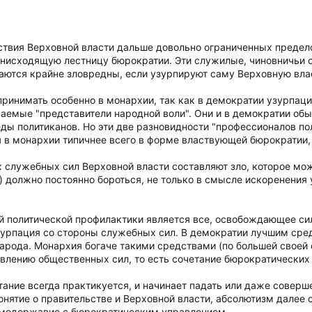
твия Верховной власти дальше довольно ограниченных предело
нисходящую лестницу бюрократии. Эти служилые, чиновничьи 
лаются крайне зловредны, если узурпируют саму Верховную вла
ринимать особенно в монархии, так как в демократии узурпаци
ваемые "представители народной воли". Они и в демократии обы
ды политиканов. Но эти две разновидности "профессионалов пол
я в монархии типичнее всего в форме властвующей бюрократии,
х служебных сил Верховной власти составляют зло, которое мож
) должно постоянно бороться, не только в смысле искоренения 
 политической профилактики является все, освобождающее сил
узурпация со стороны служебных сил. В демократии лучшим сре
ода. Монархия богаче такими средствами (по большей своей сп
влению общественных сил, то есть сочетание бюрократических
ание всегда практикуется, и начинает падать или даже соверш
нятие о правительстве и Верховной власти, абсолютизм далее с
амодержавие с бюрократическим управлением.