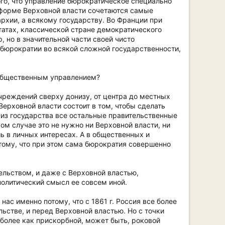
ого, что управление бюрократическое специально
 форме Верховной власти сочетаются самые
архии, а всякому государству. Во Франции при
атах, классической стране демократического
, но в значительной части своей чисто
 бюрократии во всякой сложной государственности,
 общественным управлением?
чреждений сверху донизу, от центра до местных
Верховной власти состоит в том, чтобы сделать
ь из государства все остальные правительственные
ом случае это не нужно ни Верховной власти, ни
шь в личных интересах. А в общественных и
тому, что при этом сама бюрократия совершенно
ельством, и даже с Верховной властью,
политический смысл ее совсем иной.
ас именно потому, что с 1861 г. Россия все более
ьстве, и перед Верховной властью. Но с точки
 более как прискорбной, может быть, роковой