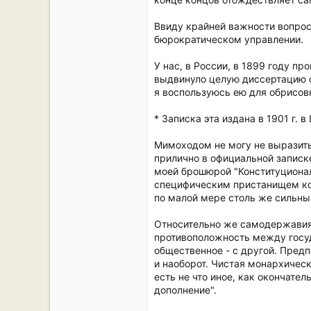
Ввиду крайней важности вопрос
бюрократическом управлении.
У нас, в России, в 1899 году 
выдвинуло целую диссертацию о
я воспользуюсь ею для обрисов
* Записка эта издана в 1901 г.
Мимоходом не могу не выразить 
прилично в официальной записк
моей брошюрой "Конституционали
специфическим пристанищем кон
по малой мере столь же сильны
Относительно же самодержавия 
противоположность между госуд
общественное - с другой. Предп
и наоборот. Чистая монархичес
есть не что иное, как окончате
дополнение".