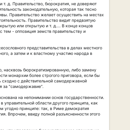
т. д. Правительство, бюрократия, не доверяют
ятельность законодательную, которая так тесно
тивы. Правительство желает осуществить на местах
тоятельность. Правительство видит предвзятую
рытую или открытую и т. д.... В конце концов
с тем - оппозиция земств правительству и
всесословного представительства в делах местного
го, а затем и к властному участию народа в
ю, насквозь бюрократизированную, либо замену
ти монархии более строгого приговора, если бы
ь сходно с действительной самодержавной
я за "самодержавие".
снована на непонимании основ государственности.
в управительной области другого принципа, как
м угодно принципе: так, в Риме демократия
тия. Впрочем, ввиду полной разъясненности этого