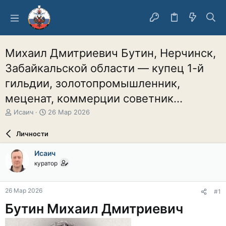
Михаил Дмитриевич Бутин, Нерчинск,
Забайкальской области — купец 1-й
гильдии, золотопромышленник,
меценат, коммерции советник...
А
Д
Исаич
26 Мар 2026
в
а
т
т
Личности
о
а
р
н
Исаич
т
а
куратор
е
ч
м
а
ы
л
26 Мар 2026
#1
а
Бутин Михаил Дмитриевич