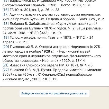
[15]
Барышников М. Н. Деловой мир России. Историко-
биографическая справка. – СПб. – Логос, 1998, с. 81
[16]
ГАЧО ф. 301, оп. 1, д. 26, л. 23.
[17]
Администрация по делам торгового дома нерчинских
купцов братьев Бутиных. Ее дела и борьба. – Указ. Соч., с. 2.
[18]
Лобанов В. Забайкальские «буржуины» наших дней
против братьев Бутиных.1870-х годов. Ч. 2, Ваша реклама.-
24 июля 1998. - № 30 (333). - с. 19.
[19]
Голос. – ежедн. полит. Газета. – 1873. - №112. – 24
апреля. – с. 2-3.
[20]
Пуляевский Л. А. Очерки истории г. Нерчинска (к 275-
летию города в ноябре 1928 г.). - Нерчинский музей
местного края и нерчинское отделение Дальневосточного
общества краеведов. - Нерчинск.- 1929, с. 13-14
[21]
Известия Сибирского отдела ИРТО, 1871, № 4 и 5.
[22]
Ушакова О.В. М.Д. Бутин. Предприниматель и меценат
Забайкалья (60-е гг. Х1Х-началоХХв.) новосибирское
книжное изд-во., 2006, с106, 111
Войдите или зарегистрируйтесь для ответа.