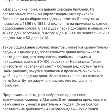
«Дарасунские прииски давали хорошие прибыли. Из
составленной главным управляющим этих приисков
Безсоновым (выборки из годовых отчетов Дарасунских
приисков с 1866 по 1883 г.) видно, что на приисках сложное
содержание золота. В ста рудах песка доходило в операциях
1871 г. до 1 золотника, 8 долей и до 1883 г. включительно и не
падало ниже 53 долей»
[6]
.
Такое содержание золотых пластов считается сравнительно
бедным. Однако ряд обстоятельств давал возможность
вести дело так, что получалась прибыль – прииски
находились всего в 80-100 верстах от Нерчинска. Такая
близость от населенных мест - большая редкость и удача.
Наем рабочих, закупка припасов и провианта были очень
удобны для ведения дела. Золотоносные пласты залегали
неглубоко. Бутин разумно и расчетливо вел дела на
приисках.
Предприимчивость, разнообразная одаренность,
техническая смелость Михаила Дмитриевича привлекали к
нему многих умных и деятельных людей. Он не боялся
поставить на должность и «неблагонадежных» с точки