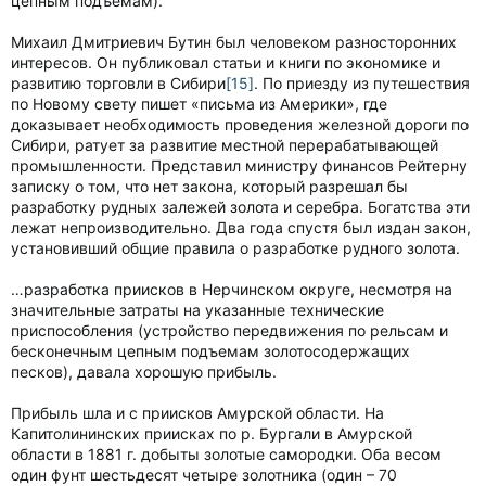
цепным подъёмам).
Михаил Дмитриевич Бутин был человеком разносторонних
интересов. Он публиковал статьи и книги по экономике и
развитию торговли в Сибири
[15]
. По приезду из путешествия
по Новому свету пишет «письма из Америки», где
доказывает необходимость проведения железной дороги по
Сибири, ратует за развитие местной перерабатывающей
промышленности. Представил министру финансов Рейтерну
записку о том, что нет закона, который разрешал бы
разработку рудных залежей золота и серебра. Богатства эти
лежат непроизводительно. Два года спустя был издан закон,
установивший общие правила о разработке рудного золота.
…разработка приисков в Нерчинском округе, несмотря на
значительные затраты на указанные технические
приспособления (устройство передвижения по рельсам и
бесконечным цепным подъемам золотосодержащих
песков), давала хорошую прибыль.
Прибыль шла и с приисков Амурской области. На
Капитолининских приисках по р. Бургали в Амурской
области в 1881 г. добыты золотые самородки. Оба весом
один фунт шестьдесят четыре золотника (один – 70