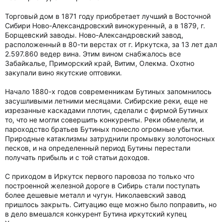
Торговый дом в 1871 году приобретает лучший в Восточной
Сибири Ново-Александровский винокуренный, а в 1879, г.
Борщевский заводы. Ново-Александровский завод,
расположенный в 80-ти верстах от г. Иркутска, за 13 лет дал
2.597.860 ведер вина. Этим вином снабжалось все
Забайкалье, Приморский край, Витим, Олекма. Охотно
закупали вино якутские оптовики.
Начало 1880-х годов современникам Бутиных запомнилось
засушливыми летними месяцами. Сибирские реки, еще не
изрезанные каскадами плотин, сделали с фирмой Бутиных
то, что не могли совершить конкуренты. Реки обмелели, и
пароходство братьев Бутиных понесло огромные убытки.
Природные катаклизмы затруднили промывку золотоносных
песков, и на определенный период Бутины перестали
получать прибыль и с той статьи доходов.
С приходом в Иркутск первого паровоза по только что
построенной железной дороге в Сибирь стали поступать
более дешевые металл и чугун. Николаевский завод
пришлось закрыть. Ситуацию еще можно было поправить, но
в дело вмешался конкурент Бутина иркутский купец