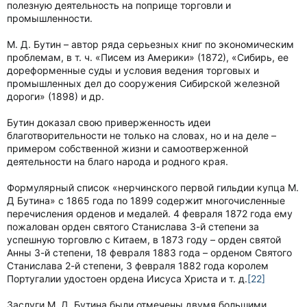
полезную деятельность на поприще торговли и
промышленности.
М. Д. Бутин – автор ряда серьезных книг по экономическим
проблемам, в т. ч. «Писем из Америки» (1872), «Сибирь, ее
дореформенные суды и условия ведения торговых и
промышленных дел до сооружения Сибирской железной
дороги» (1898) и др.
Бутин доказал свою приверженность идеи
благотворительности не только на словах, но и на деле –
примером собственной жизни и самоотверженной
деятельности на благо народа и родного края.
Формулярный список «нерчинского первой гильдии купца М.
Д Бутина» с 1865 года по 1899 содержит многочисленные
перечисления орденов и медалей. 4 февраля 1872 года ему
пожалован орден святого Станислава 3-й степени за
успешную торговлю с Китаем, в 1873 году – орден святой
Анны 3-й степени, 18 февраля 1883 года – орденом Святого
Станислава 2-й степени, 3 февраля 1882 года королем
Португалии удостоен ордена Иисуса Христа и т. д.
[22]
Заслуги М. Д. Бутина были отмечены двумя большими