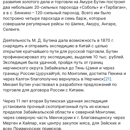
развития золотого дела и торговли на Амуре Бутин построил
два небольших 20-сильных парохода «Соболь» и «Тарбаган»,
а в с. Бянкино – 120-сильный пароход. Всего им было
построено четыре парохода и семь барж, которые
совершали регулярные рейсы по Шилке, Амуру, Ангаре,
Селенге.
Деятельность М. Д. Бутина дала возможность в 1870 г.
снарядить и отправить экспедицию в Китай с целью
открытия кратчайшего пути для русской торговли. Бутин
профинансировал эту экспедицию, выделив 10 тыс. рублей.
Экспедиция была удачной, пройдя путь от границ
нерчинского округа Забайкалья до Тянь-Цзиня и через
границу России Цурухайтуй, по Монголии, достигла Пекина и
через Калгон благополучно вернулась в Нерчинск
[21]
.
Михаил Бутин участвовал в разработке предложений по
торговле для договора России с Китаем.
Через 11 лет вторая Бутинская удачная экспедиция
установила прочный скотопригонный путь из южных
пределов Забайкальской области к северной Монголии,
через северную часть Манчжурии к г. Благовещенску через
Мерген и Хайлар, как центру закупок мяса, для Зейских и
всех Приамурских приисков.