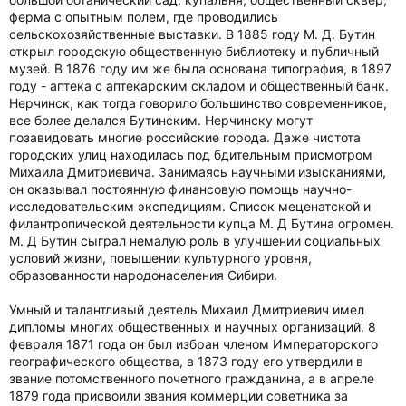
ферма с опытным полем, где проводились
сельскохозяйственные выставки. В 1885 году М. Д. Бутин
открыл городскую общественную библиотеку и публичный
музей. В 1876 году им же была основана типография, в 1897
году - аптека с аптекарским складом и общественный банк.
Нерчинск, как тогда говорило большинство современников,
все более делался Бутинским. Нерчинску могут
позавидовать многие российские города. Даже чистота
городских улиц находилась под бдительным присмотром
Михаила Дмитриевича. Занимаясь научными изысканиями,
он оказывал постоянную финансовую помощь научно-
исследовательским экспедициям. Список меценатской и
филантропической деятельности купца М. Д Бутина огромен.
М. Д Бутин сыграл немалую роль в улучшении социальных
условий жизни, повышении культурного уровня,
образованности народонаселения Сибири.
Умный и талантливый деятель Михаил Дмитриевич имел
дипломы многих общественных и научных организаций. 8
февраля 1871 года он был избран членом Императорского
географического общества, в 1873 году его утвердили в
звание потомственного почетного гражданина, а в апреле
1879 года присвоили звания коммерции советника за