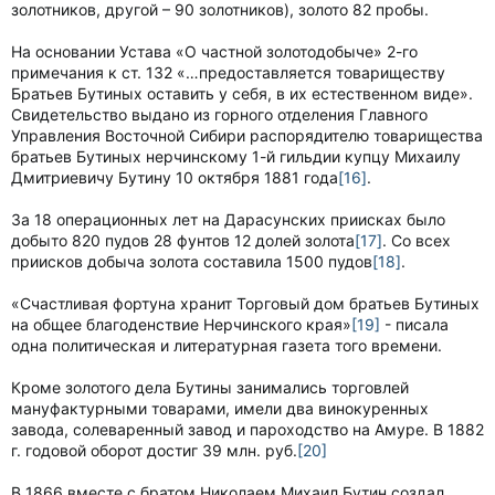
золотников, другой – 90 золотников), золото 82 пробы.
На основании Устава «О частной золотодобыче» 2-го
примечания к ст. 132 «…предоставляется товариществу
Братьев Бутиных оставить у себя, в их естественном виде».
Свидетельство выдано из горного отделения Главного
Управления Восточной Сибири распорядителю товарищества
братьев Бутиных нерчинскому 1-й гильдии купцу Михаилу
Дмитриевичу Бутину 10 октября 1881 года
[16]
.
За 18 операционных лет на Дарасунских приисках было
добыто 820 пудов 28 фунтов 12 долей золота
[17]
. Со всех
приисков добыча золота составила 1500 пудов
[18]
.
«Счастливая фортуна хранит Торговый дом братьев Бутиных
на общее благоденствие Нерчинского края»
[19]
- писала
одна политическая и литературная газета того времени.
Кроме золотого дела Бутины занимались торговлей
мануфактурными товарами, имели два винокуренных
завода, солеваренный завод и пароходство на Амуре. В 1882
г. годовой оборот достиг 39 млн. руб.
[20]
В 1866 вместе с братом Николаем Михаил Бутин создал