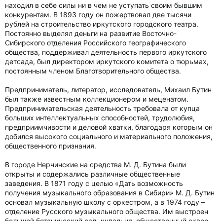
находил в себе силы ни в чем не уступать своим бывшим
конкурентам. В 1893 году он пожертвовал две тысячи
рублей на строительство иркутского городского театра.
Постоянно выделял деньги на развитие Восточно-
Сибирского отделения Российского географического
общества, поддерживал деятельность первого иркутского
детсада, был директором иркутского комитета о тюрьмах,
постоянным членом Благотворительного общества.
Предприниматель, литератор, исследователь, Михаил Бутин
был также известным коллекционером и меценатом.
Предпринимательская деятельность требовала от купца
больших интеллектуальных способностей, трудолюбия,
предприимчивости и деловой хватки, благодаря которым он
добился высокого социального и материального положения,
общественного признания.
В городе Нерчинские на средства М. Д. Бутина были
открыты и содержались различные общественные
заведения. В 1871 году с целью «Дать возможность
получения музыкального образования в Сибири» М. Д. Бутин
основал музыкальную школу с оркестром, а в 1974 году –
отделение Русского музыкального общества. Им выстроен
большой ботанический сад, купальня, общественный сквер,