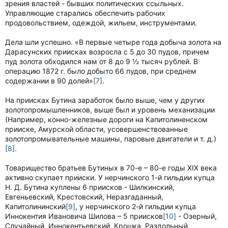
зрения властей - бывших политических ссыльных.
Управляющие старались обеспечить рабочих
продовольствием, одеждой, жильем, инструментами.
Дела шли успешно. «В первые четыре года добыча золота на
Дарасунских приисках возросла с 5 до 30 пудов, причем
пуд золота обходился нам от 8 до 9 ½ тысяч рублей. В
операцию 1872 г. было добыто 66 пудов, при среднем
содержании в 90 долей»
[7]
.
На приисках Бутина заработок было выше, чем у других
золотопромышленников, выше был и уровень механизации
(Например, конно-железные дороги на Капитолиненском
прииске, Амурской области, усовершенствованные
золотопромывательные машины, паровые двигатели и т. д.)
[8]
.
Товарищество братьев Бутиных в 70-е – 80-е годы XIX века
активно скупает прииски. У нерчинского 1-й гильдии купца
Н. Д. Бутина куплены 6 приисков - Шилкинский,
Евгеньевский, Крестовский, Неразгаданный,
Капитолининский
[9]
, у нерчинского 2-й гильдии купца
Иннокентия Ивановича Шилова – 5 приисков
[10]
- Озерный,
Случайный, Иннокентьевский, Крошка, Раздольный.