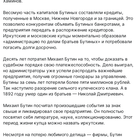
Хаминов.
Весомую часть капиталов Бутиных составляли кредиты,
полученные в Москве, Нижнем Новгороде и за границей. Это
позволило конкурентам объявить Бутиных банкротами, а
предприятия передать в распоряжение кредиторов.
Иркутские и московские купцы моментально образовали
«администрацию по делам братьев Бутиных» и потребовали
погасить долги досрочно.
Десять лет потратил Михаил Бутин на то, чтобы доказать в
судебном порядке свою платежеспособность. Дело выиграл,
но администраторы уже успели распродать важнейшие
предприятия, получив огромные гонорары за управление.
Бутины за семь лет потеряли более пяти миллионов рублей.
Так наступило разорение сильного купеческого клана. А в
1892 году умер один из братьев — Николай Дмитриевич.
Михаил Бутин посчитал произошедшие события за знак
свыше и ликвидировал свое предприятие. Он полностью
посвятил себя литературе, науке, коллекционированию. Этот
период жизни купца можно назвать иркутским.
Несмотря на потерю любимого детища — фирмы, Бутин