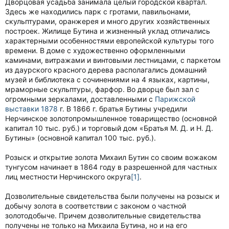
Дворцовая усадьба занимала целый городской квартал.
Здесь же находились парк с гротами, павильонами,
скульптурами, оранжерея и много других хозяйственных
построек. Жилище Бутина и жизненный уклад отличались
характерными особенностями европейской культуры того
времени. В доме с художественно оформленными
каминами, витражами и винтовыми лестницами, с паркетом
из даурского красного дерева располагались домашний
музей и библиотека с сочинениями на 4 языках, картины,
мраморные скульптуры, фарфор. Во дворце был зал с
огромными зеркалами, доставленными с
Парижской
выставки
1878
г. В 1866 г. братья Бутины учредили
Нерчинское золотопромышленное товарищество (основной
капитал 10 тыс. руб.) и торговый дом «Братья М. Д. и Н. Д.
Бутины» (основной капитал 100 тыс. руб.).
Розыск и открытие золота Михаил Бутин со своим вожаком
тунгусом начинает в 1864 году в разрешенной для частных
лиц местности Нерчинского округа
[1]
.
Дозволительные свидетельства были получены на розыск и
добычу золота в соответствии с законом о частной
золотодобыче. Причем дозволительные свидетельства
получены не только на Михаила Бутина, но и на его