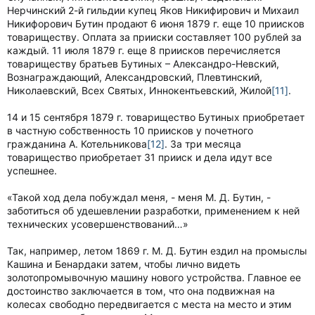
Нерчинский 2-й гильдии купец Яков Никифирович и Михаил
Никифорович Бутин продают 6 июня 1879 г. еще 10 приисков
товариществу. Оплата за прииски составляет 100 рублей за
каждый. 11 июля 1879 г. еще 8 приисков перечисляется
товариществу братьев Бутиных – Александро-Невский,
Вознаграждающий, Александровский, Плевтинский,
Николаевский, Всех Святых, Иннокентьевский, Жилой
[11]
.
14 и 15 сентября 1879 г. товарищество Бутиных приобретает
в частную собственность 10 приисков у почетного
гражданина А. Котельникова
[12]
. За три месяца
товарищество приобретает 31 прииск и дела идут все
успешнее.
«Такой ход дела побуждал меня, - меня М. Д. Бутин, -
заботиться об удешевлении разработки, применением к ней
технических усовершенствований…»
Так, например, летом 1869 г. М. Д. Бутин ездил на промыслы
Кашина и Бенардаки затем, чтобы лично видеть
золотопромывочную машину нового устройства. Главное ее
достоинство заключается в том, что она подвижная на
колесах свободно передвигается с места на место и этим