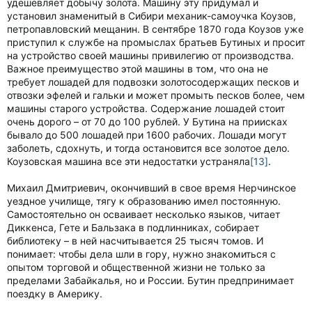
удешевляет добычу золота. Машину эту придумал и
установил знаменитый в Сибири механик-самоучка Коузов,
петропавловский мещанин. В сентябре 1870 года Коузов уже
приступил к службе на промыслах братьев Бутиных и просит
на устройство своей машины привилегию от производства.
Важное преимущество этой машины в том, что она не
требует лошадей для подвозки золотосодержащих песков и
отвозки эфелей и гальки и может промыть песков более, чем
машины старого устройства. Содержание лошадей стоит
очень дорого – от 70 до 100 рублей. У Бутина на приисках
бывало до 500 лошадей при 1600 рабочих. Лошади могут
заболеть, сдохнуть, и тогда остановится все золотое дело.
Коузовская машина все эти недостатки устраняла
[13]
.
Михаил Дмитриевич, окончивший в свое время Нерчинское
уездное училище, тягу к образованию имел постоянную.
Самостоятельно он осваивает несколько языков, читает
Диккенса, Гете и Бальзака в подлинниках, собирает
библиотеку – в ней насчитывается 25 тысяч томов. И
понимает: чтобы дела шли в гору, нужно знакомиться с
опытом торговой и общественной жизни не только за
пределами Забайкалья, но и России. Бутин предпринимает
поездку в Америку.