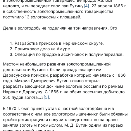
в золотопромышленном товариществе продолжалось
недолго, и он передает свои паи Бутину
[4]
. 23 апреля 1866 г.
в собственность золотопромышленного товарищества
поступило 13 золотоносных площадей.
Дела в золотодобыче поделили на три направления. Это
Разработка приисков в Нерчинском округе.
Приисковое дело на Амуре.
Операция по продаже ассигновок и полуимпериалов.
Местом наибольшего развития золотопромышленной
деятельности Бутиных были принадлежащие им
Дарасунские прииски, разработка которых началась с 1866
года. Михаил Дмитриевич Бутин «лично открыл
разрабатывающиеся до- ныне золотые россыпи по речкам
Нараке и Дарасуну. С 1865 г. на обеих россыпях добыто до
250 пудов золота…»
[5]
.
В 1870 г. был принят устав о частной золотодобыче и в
соответствии с ним все золотопромышленники были обязаны
пройти регистрацию и получить свидетельство на право
занятия золотым промыслом. М. Д. Бутин одним из первых
получает такой документ.