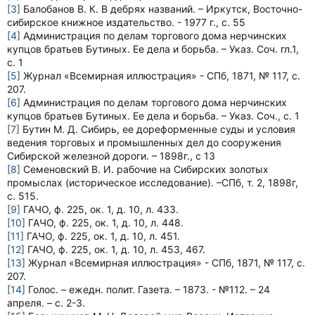
[3]
Балобанов В. К. В дебрях названий. – Иркутск, Восточно-
сибирское книжное издательство. - 1977 г., с. 55
[4]
Администрация по делам торгового дома нерчинских
купцов братьев Бутиных. Ее дела и борьба. – Указ. Соч. гл.1,
с. 1
[5]
Журнал «Всемирная иллюстрация» - СПб, 1871, № 117, с.
207.
[6]
Администрация по делам торгового дома нерчинских
купцов братьев Бутиных. Ее дела и борьба. – Указ. Соч., с. 1
[7]
Бутин М. Д. Сибирь, ее дореформенные суды и условия
ведения торговых и промышленных дел до сооружения
Сибирской железной дороги. – 1898г., с 13
[8]
Семеновский В. И. рабочие на Сибирских золотых
промыслах (историческое исследование). –СПб, т. 2, 1898г,
с. 515.
[9]
ГАЧО, ф. 225, ок. 1, д. 10, л. 433.
[10]
ГАЧО, ф. 225, ок. 1, д. 10, л. 448.
[11]
ГАЧО, ф. 225, ок. 1, д. 10, л. 451.
[12]
ГАЧО, ф. 225, ок. 1, д. 10, л. 453, 467.
[13]
Журнал «Всемирная иллюстрация» - СПб, 1871, № 117, с.
207.
[14]
Голос. – ежедн. полит. Газета. – 1873. - №112. – 24
апреля. – с. 2-3.