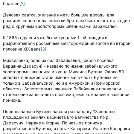
братьев
[2]
.
Деловая хватка, желание иметь большие доходы для
развития своего дела помогли братьям быстро встать в один
ряд с крупными золотопромышленниками Забайкалья.
К 1865 году они уже были купцами 1-ой гильдии и
разрабатывали россыпные месторождения золота во второй
половине XIX века
[3]
.
Михайловка, одно из сел Забайкалья, (около поселка
Вершина-Дарасун) – названо по имени забайкальского
золотопромышленника и купца Михаила Бутина. Около 50
золотых приисков стали именными в честь Бутиных не
только в Забайкальской, но и в Амурской и Приморской
областях. Золотопромышленники Забайкалья проявляли
стремление запечатлеть свое имя, имя компании в названии
прииска.
Первоначально Бутины начали разработку 13 золотых
площадей на землях кабинета Его Величества по р.
Дарасуну, Нараке и Жорче. По четыре прииска
разрабатывали Бутины, и пять - Капараки. Участие Капараки