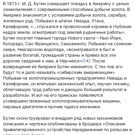
В 1873 г. М. Д. Бутин совершает поездку в Америку с целью
ознакомления с современными способами добычи золота. В
Америке знакомится с условиями добычи золота, серебра,
железных руд. Побывал в штатах Невада, Утаха,
Калифорния, «…спускался в проволочной корзине в глубокие
недра земли, осматривал под землей рудничные работы».
Бутин посетил главные города Нового света – Нью-Йорк,
Колорадо, Сан-Франциско, Сакраменто. Побывал на соленом
озере, Ниагарском водопаде, «всматривался в быт и
развитие богатой, громадной страны и привез все эти
дорогие сведения к нам, в Нерчинск»
[14]
. После
возвращения из Америки Бутин изменится. С тех пор его
будут то и дело называть «сибирским американцем».
Побывав на золотопромышленных предприятиях Невады и
Калифорнии, он впитывал заокеанский опыт, изучал технику,
облегчавшую труд рабочих и дающую больший результат в
разработках. И вот на его приисках появляются
усовершенствованные золотопромывательные машины,
паровые двигатели и прочие чудеса механики.
Бутин сконструировал и внедрил ряд новых механизмов
(описания и чертежи опубликованы в брошюре «Описание
привилегированного устройства передвижения по рельсам и