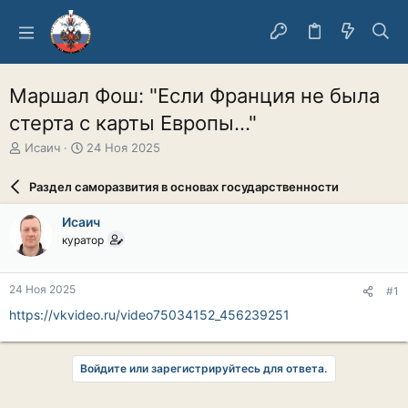
Маршал Фош: "Если Франция не была
стерта с карты Европы..."
А
Д
Исаич
24 Ноя 2025
в
а
т
т
Раздел саморазвития в основах государственности
о
а
р
н
Исаич
т
а
куратор
е
ч
м
а
ы
л
24 Ноя 2025
#1
а
https://vkvideo.ru/video75034152_456239251
Войдите или зарегистрируйтесь для ответа.