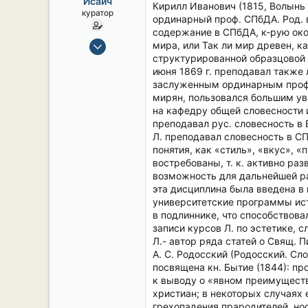
Исаич
ы
л
Кирилл Иванович (1815, Волынь 
куратор
а
ординарный проф. СПбДА. Род. 
содержание в СПбДА, к-рую окон
15 Сен 2019
мира, или Так ли мир древен, 
структурированной образцовой 
2,124
июня 1869 г. преподавал также л
17
заслуженным ординарным професс
38
мирян, пользовался большим уваж
54
на кафедру общей словесности и
преподавал рус. словесность в
СПб. Центр.
Л. преподавал словесность в СП
понятия, как «стиль», «вкус», 
востребованы, т. к. активно ра
возможность для дальнейшей раб
эта дисциплина была введена в
университетские программы ист
в подлиннике, что способствов
записи курсов Л. по эстетике, с
Л.- автор ряда статей о Свящ. 
А. С. Родосский (Родосский. Сл
посвящена кн. Бытие (1844): пр
к выводу о «явном преимуществ
христиан; в некоторых случаях 
грехопадения прародителей, нос