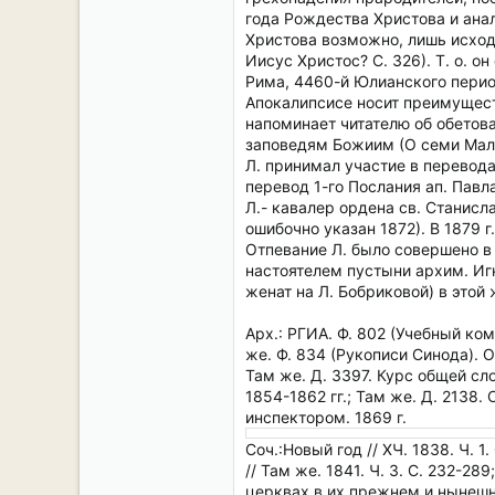
года Рождества Христова и анал
Христова возможно, лишь исход
Иисус Христос? С. 326). Т. о. 
Рима, 4460-й Юлианского период
Апокалипсисе носит преимущест
напоминает читателю об обетова
заповедям Божиим (О семи Мало
Л. принимал участие в перевода
перевод 1-го Послания ап. Павл
Л.- кавалер ордена св. Станисла
ошибочно указан 1872). В 1879 
Отпевание Л. было совершено в
настоятелем пустыни архим. Иг
женат на Л. Бобриковой) в этой
Арх.: РГИА. Ф. 802 (Учебный коми
же. Ф. 834 (Рукописи Синода). Оп
Там же. Д. 3397. Курс общей слов
1854-1862 гг.; Там же. Д. 2138.
инспектором. 1869 г.
Соч.:Новый год // ХЧ. 1838. Ч. 1
// Там же. 1841. Ч. 3. С. 232-2
церквах в их прежнем и нынешне