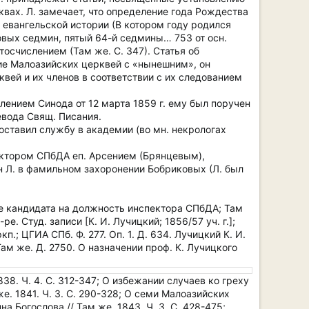
квах. Л. замечает, что определение года Рождества
 евангельской истории (В котором году родился
ловых седмин, пятый 64-й седмины… 753 от осн.
осчислением (Там же. С. 347). Статья об
ие Малоазийских церквей с «нынешним», он
вей и их членов в соответствии с их следованием
елением Синода от 12 марта 1859 г. ему был поручен
евода Свящ. Писания.
н оставил службу в академии (во мн. некрологах
ектором СПбДА еп. Арсением (Брянцевым),
н Л. в фамильном захоронении Бобриковых (Л. был
выборе кандидата на должность инспектора СПбДА; Там
е. Студ. записи [К. И. Лучицкий; 1856/57 уч. г.];
кп.; ЦГИА СПб. Ф. 277. Оп. 1. Д. 634. Лучицкий К. И.
Там же. Д. 2750. О назначении проф. К. Лучицкого
1838. Ч. 4. С. 312-347; О избежании случаев ко греху
же. 1841. Ч. 3. С. 290-328; О семи Малоазийских
 Богослова // Там же. 1843. Ч. 3. С. 428-475;