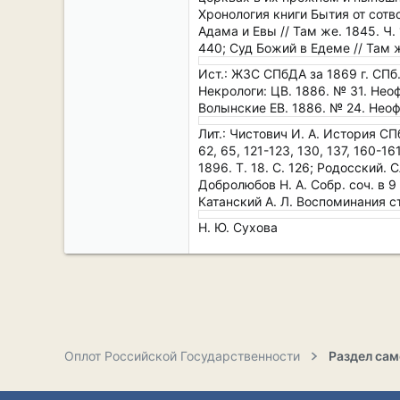
Хронология книги Бытия от сотво
Адама и Евы // Там же. 1845. Ч.
440; Суд Божий в Едеме // Там же
Ист.: ЖЗС СПбДА за 1869 г. СПб., 
Некрологи: ЦВ. 1886. № 31. Неофи
Волынские ЕВ. 1886. № 24. Неофи
Лит.: Чистович И. А. История СПб
62, 65, 121-123, 130, 137, 160-1
1896. Т. 18. С. 126; Родосский. С
Добролюбов Н. А. Собр. соч. в 9 т
Катанский А. Л. Воспоминания ста
Н. Ю. Сухова
Оплот Российской Государственности