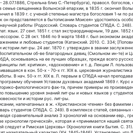
- 28.07.1886, Стрельна близ С.-Петербурга), правосл. богослов
в семье священника Волынской епархии, в 1835 г. окончил Волы
чил в 1839 г. с ученой степенью магистра богословия 1-м по 
как он представляется в бытописании Моисея» удостоилось особ
научной работы (Родосский. Словарь студентов СПбДА. С. 248)
ат. язык. 27 сент. 1851 г. стал экстраординарным, 19 дек. 1852
ором. С 28 окт. 1846 по 9 марта 1848 г. был экономом академи
ением и любовью студентов (Катанский. 2010. С. 334; [Поповицки
 истории лит-ры. 24 авг. 1870 г. утвержден в звании заслужен
 Воспитательном об-ве благородных девиц (Смольном ин-те) и 
бДА, основываясь на ее лучших образцах, прежде всего русско
«принципы лит. критики», «вдохновение» и т. д. Лекции Л. польз
звивавшаяся в кон. 50-х - 70-х гг. XIX в. церковная журналист
оты. В нач. 50-х гг. XIX в. Л. первым в СПбДА начал преподава
 программу обучения Уставом духовных академий 1869 г. Курс и
орико-филологического фак-та, причем примеры из произведен
ало повышению уровня знаний лит-ры и новых языков у студент
ловесности и истории рус. лит-ры.
Писании, напечатанных в ж. «Христианское чтение» без фамилии
оварь студентов СПбДА. С. 249). В комплексе статей, связанных
оводя сравнительный анализ 3 хронологий на основании евр., гр
е хронологии греческой», которая и «принимается нашей свят
ей следует и Римская Церковь» (Хронология книги Бытия. С. 31
ят назидательный характер (ХЧ. 1845-1846). Установлено, что