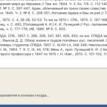
рения мира до Авраама // Там же. 1844. Ч. 3. Кн. 7/9. С. 112-140
 1. № 3. С. 397-447; Адам, обличаемый во грехе своею совестию 
. 1845. Ч. 3. № 8. С. 208-251; Изгнание Адама и Евы из рая // Та
1870. С. 4, 26-28, 52-53; То же за 1870 г. СПб., 1870. С. 167-168;
ц. ч. С. 492; [Поповицкий А. И.] К. И. Лучицкий // Рус. паломни
ц. ч. С. 777-778; ИВ. 1886. № 9. С. 655.
ДА. СПб., 1857. С. 296, 306, 347, 361, 409, 450; он же. СПбДА за
61; Языков Д. Д. Обзор жизни и трудов покойных рус. писателей. С
ловарь студентов СПбДА. 1907. С. XLVIII-LII, 248-249; Никольский 
. М., 1964. Т. 9. С. IX, 44, 518; Мень А., прот. Лучицкий К. И. // 
рого профессора с 1847 по 1915 г. Н. Новг., 2010. С. 101-102, 11
Раздел саморазвития в основах государственности