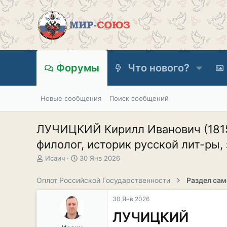
Форумы
Что нового?
Новые сообщения
Поиск сообщений
ЛУЧИЦКИЙ Кирилл Иванович (1815, 
филолог, историк русской лит-ры,
А
Д
Исаич
30 Янв 2026
в
а
т
т
Оплот Российской Государственности
о
а
р
н
30 Янв 2026
т
а
е
ч
ЛУЧИЦКИЙ
м
а