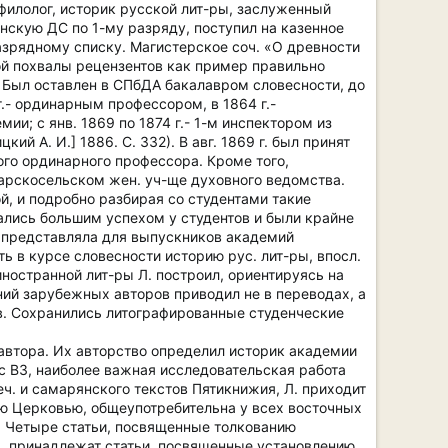
, филолог, историк русской лит-ры, заслуженный
нскую ДС по 1-му разряду, поступил на казенное
разрядному списку. Магистерское соч. «О древности
ой похвалы рецензентов как пример правильно
. Был оставлен в СПбДА бакалавром словесности, до
 г.- ординарным профессором, в 1864 г.-
и; с янв. 1869 по 1874 г.- 1-м инспектором из
й А. И.] 1886. С. 332). В авг. 1869 г. был принят
ного ординарного профессора. Кроме того,
Царскосельском жен. уч-ще духовного ведомства.
й, и подробно разбирая со студентами такие
овались большим успехом у студентов и были крайне
ика представляла для выпускников академий
ть в курсе словесности историю рус. лит-ры, впосл.
ностранной лит-ры Л. построил, ориентируясь на
ий зарубежных авторов приводил не в переводах, а
ов. Сохранились литографированные студенческие
 автора. Их авторство определил историк академии
 с ВЗ, наиболее важная исследовательская работа
еч. и самарянского текстов Пятикнижия, Л. приходит
ою Церковью, общеупотребительна у всех восточных
). Четыре статьи, посвященные толкованию
 Л. принадлежат статьи, посвященные установлению