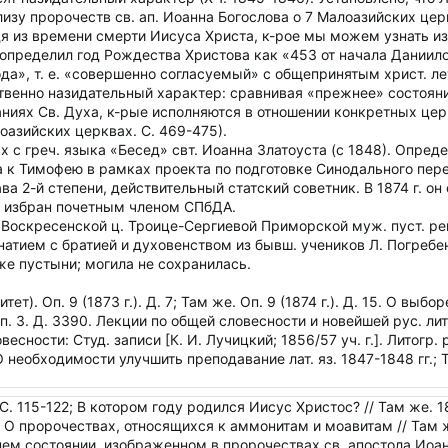
изу пророчеств св. ап. Иоанна Богослова о 7 Малоазийских цер
я из времени смерти Иисуса Христа, к-рое мы можем узнать из
он определил год Рождества Христова как «453 от начала Дании
а», т. е. «совершенно согласуемый» с общепринятым христ. лет
венно назидательный характер: сравнивая «прежнее» состоян
ниях Св. Духа, к-рые исполняются в отношении конкретных церк
азийских церквах. С. 469-475).
х с греч. языка «Бесед» свт. Иоанна Златоуста (с 1848). Опред
а к Тимофею в рамках проекта по подготовке Синодального пер
ва 2-й степени, действительный статский советник. В 1874 г. о
г. избран почетным членом СПбДА.
 Воскресенской ц. Троице-Сергиевой Приморской муж. пуст. р
натием с братией и духовенством из бывш. учеников Л. Погребе
 же пустыни; могила не сохранилась.
тет). Оп. 9 (1873 г.). Д. 7; Там же. Оп. 9 (1874 г.). Д. 15. О 
. 3. Д. 3390. Лекции по общей словесности и новейшей рус. лит-р
есности: Студ. записи [К. И. Лучицкий; 1856/57 уч. г.]. Литогр. р
 О необходимости улучшить преподавание лат. яз. 1847-1848 гг.; 
. С. 115-122; В котором году родился Иисус Христос? // Там же. 
89; О пророчествах, относящихся к аммонитам и моавитам // Там 
м состоянии, изображенном в пророчествах св. апостола Иоанна