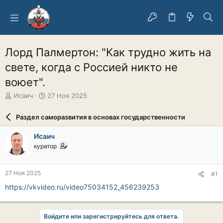
Лорд Палмертон: "Как трудно жить на
свете, когда с Россией никто не
воюет".
А
Д
Исаич
27 Ноя 2025
в
а
т
т
Раздел саморазвития в основах государственности
о
а
р
н
Исаич
т
а
куратор
е
ч
м
а
ы
л
27 Ноя 2025
#1
а
https://vkvideo.ru/video75034152_456239253
Войдите или зарегистрируйтесь для ответа.