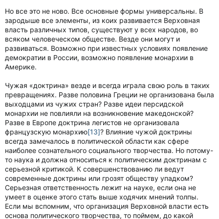
Но все это не ново. Все основные формы универсальны. В
зародыше все элементы, из коих развивается Верховная
власть различных типов, существуют у всех народов, во
всяком человеческом обществе. Везде они могут и
развиваться. Возможно при известных условиях появление
демократии в России, возможно появление монархии в
Америке.
Чужая «доктрина» везде и всегда играла свою роль в таких
превращениях. Разве половина Греции не организована была
выходцами из чужих стран? Разве идеи персидской
монархии не повлияли на возникновение македонской?
Разве в Европе доктрина легистов не организовала
французскую монархию
[13]
? Влияние чужой доктрины
всегда замечалось в политической области как сфере
наиболее сознательного социального творчества. Но потому-
то наука и должна относиться к политическим доктринам с
серьезной критикой. К совершенствованию ли ведут
современные доктрины или грозят обществу упадком?
Серьезная ответственность лежит на науке, если она не
умеет в оценке этого стать выше ходячих мнений толпы.
Если мы вспомним, что организация Верховной власти есть
основа политического творчества, то поймем, до какой