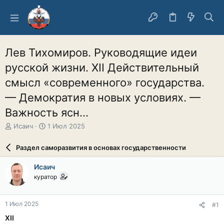
Лев Тихомиров. Руководящие идеи
русской жизни. XII Действительный
смысл «современного» государства.
— Демократия в новых условиях. —
Важность ясн...
А
Д
Исаич
1 Июл 2025
в
а
т
т
Раздел саморазвития в основах государственности
о
а
р
н
Исаич
т
а
куратор
е
ч
м
а
ы
л
1 Июл 2025
#1
а
XII