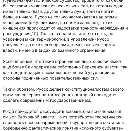
(суверена) фантастическое существо, вроде того, как если
бы составить человека из нескольких тел, из которых одно
имеет только глаза, другое только руки, третье ноги и
больше ничего. Руссо не только насмехается над этими
«японскими фокусниками», но прямо заявляет, что их
ухищрения происходят от недостатка точности наблюдения и
рассуждения
[10]
. Только в правительстве (то есть, по
усвоенной мной терминологии, в управлении) Руссо
допускает, да и то с оговорками, «смешанные» формы
власти, именно в видах их взаимного ограничения.
Ясно, впрочем, что такие ограничения лишь обеспечивают
еще более Самодержавие собственно Верховной власти, так
как предотвращают возможность всякой узурпации со
стороны подчиненных правительственных сил.
Таким образом, Руссо делает конституционалистам своего
времени совершенно тот же упрек, который приходится
сделать современным государственникам.
Когда приходится рассуждать вообще, они ясно понимают
смысл Верховной власти. Но из потребности теоретически
оправдать свое «современное» государство они составили
совершенно фантастическое понятие «сложного субъекта»