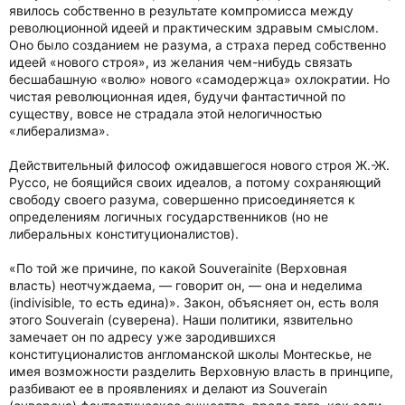
явилось собственно в результате компромисса между
революционной идеей и практическим здравым смыслом.
Оно было созданием не разума, а страха перед собственно
идеей «нового строя», из желания чем-нибудь связать
бесшабашную «волю» нового «самодержца» охлократии. Но
чистая революционная идея, будучи фантастичной по
существу, вовсе не страдала этой нелогичностью
«либерализма».
Действительный философ ожидавшегося нового строя Ж.-Ж.
Руссо, не боящийся своих идеалов, а потому сохраняющий
свободу своего разума, совершенно присоединяется к
определениям логичных государственников (но не
либеральных конституционалистов).
«По той же причине, по какой Souverainite (Верховная
власть) неотчуждаема, — говорит он, — она и неделима
(indivisible, то есть едина)». Закон, объясняет он, есть воля
этого Souverain (суверена). Наши политики, язвительно
замечает он по адресу уже зародившихся
конституционалистов англоманской школы Монтескье, не
имея возможности разделить Верховную власть в принципе,
разбивают ее в проявлениях и делают из Souverain