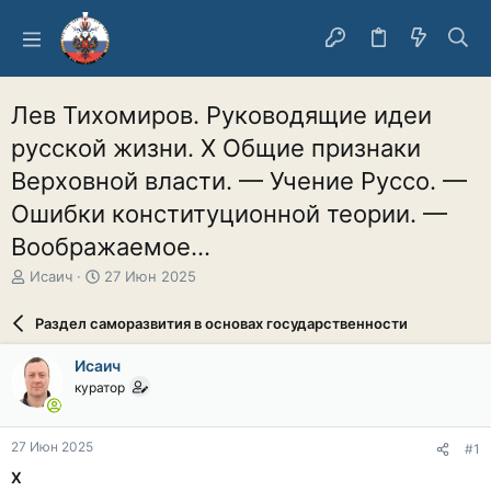
Лев Тихомиров. Руководящие идеи
русской жизни. X Общие признаки
Верховной власти. — Учение Руссо. —
Ошибки конституционной теории. —
Воображаемое...
А
Д
Исаич
27 Июн 2025
в
а
т
т
Раздел саморазвития в основах государственности
о
а
р
н
Исаич
т
а
куратор
е
ч
м
а
ы
л
27 Июн 2025
#1
а
X