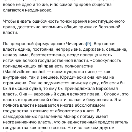
вовсе не одно и то же, и по самой природе общества
слагаются неодинаково.
Чтобы видеть ошибочность точки зрения конституционного
права, достаточно вспомнить общие признаки Верховной
власти.
По прекрасной формулировке Чичерина
[9]
, Верховная
власть едина, постоянна, непрерывна, державна, священна,
ненарушима, безответственна, везде присуща и есть
источник всякой государственной власти. «Совокупность
принадлежащих ей прав есть полновластие
(Machtvolkommenheit — всемогущество силы) — как
внутреннее, так и внешнее. Юридически она ничем не
ограничена. Она не подчиняется ничьему суду, ибо если бы
был высший судья, то ему бы принадлежала Верховная
власть. Она — верховный судья всякого права… Словом, это
власть в юридической области полная и безусловная. Эта
полнота власти называется иногда абсолютизмом
государства в отличие от абсолютизма князя. В
самодержавных правлениях Монарх потому имеет
неограниченную власть, что он единственный представитель
государства как целого союза. Но и во всяком другом