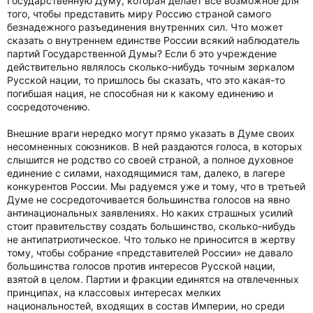
Государственную Думу, которая делает все возможное для
того, чтобы представить миру Россию страной самого
безнадежного разъединения внутренних сил. Что может
сказать о внутреннем единстве России всякий наблюдатель
партий Государственной Думы? Если б это учреждение
действительно являлось сколько-нибудь точным зеркалом
Русской нации, то пришлось бы сказать, что это какая-то
погибшая нация, не способная ни к какому единению и
сосредоточению.
Внешние враги нередко могут прямо указать в Думе своих
несомненных союзников. В ней раздаются голоса, в которых
слышится не родство со своей страной, а полное духовное
единение с силами, находящимися там, далеко, в лагере
конкурентов России. Мы радуемся уже и тому, что в третьей
Думе не сосредоточивается большинства голосов на явно
антинациональных заявлениях. Но каких страшных усилий
стоит правительству создать большинство, сколько-нибудь
не антипатриотическое. Что только не приносится в жертву
тому, чтобы собрание «представителей России» не давало
большинства голосов против интересов Русской нации,
взятой в целом. Партии и фракции единятся на отвлеченных
принципах, на классовых интересах мелких
национальностей, входящих в состав Империи, но среди