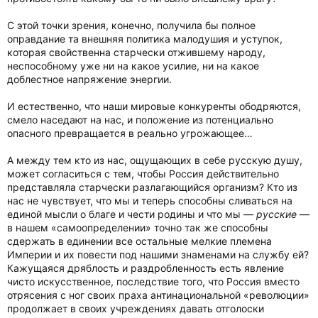
С этой точки зрения, конечно, получила бы полное
оправдание та внешняя политика малодушия и уступок,
которая свойственна старчески отжившему народу,
неспособному уже ни на какое усилие, ни на какое
доблестное напряжение энергии.
И естественно, что наши мировые конкуренты ободряются,
смело наседают на нас, и положение из потенциально
опасного превращается в реально угрожающее…
А между тем кто из нас, ощущающих в себе русскую душу,
может согласиться с тем, чтобы Россия действительно
представляла старчески разлагающийся организм? Кто из
нас не чувствует, что мы и теперь способны сливаться на
единой мысли о благе и чести родины и что мы —
русские
—
в нашем «самоопределении» точно так же способны
сдержать в единении все остальные мелкие племена
Империи и их повести под нашими знаменами на службу ей?
Кажущаяся дряблость и раздробленность есть явление
чисто искусственное, последствие того, что Россия вместо
отрясения с ног своих праха антинациональной «революции»
продолжает в своих учреждениях давать отголоски