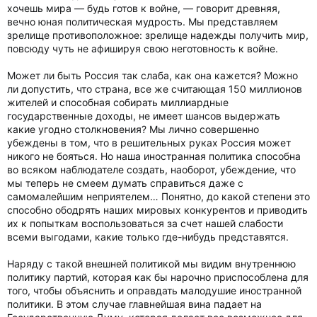
хочешь мира — будь готов к войне, — говорит древняя,
вечно юная политическая мудрость. Мы представляем
зрелище противоположное: зрелище надежды получить мир,
повсюду чуть не афишируя свою неготовность к войне.
Может ли быть Россия так слаба, как она кажется? Можно
ли допустить, что страна, все же считающая 150 миллионов
жителей и способная собирать миллиардные
государственные доходы, не имеет шансов выдержать
какие угодно столкновения? Мы лично совершенно
убеждены в том, что в решительных руках Россия может
никого не бояться. Но наша иностранная политика способна
во всяком наблюдателе создать, наоборот, убеждение, что
мы теперь не смеем думать справиться даже с
самомалейшим неприятелем… Понятно, до какой степени это
способно ободрять наших мировых конкурентов и приводить
их к попыткам воспользоваться за счет нашей слабости
всеми выгодами, какие только где-нибудь представятся.
Наряду с такой внешней политикой мы видим внутреннюю
политику партий, которая как бы нарочно приспособлена для
того, чтобы объяснить и оправдать малодушие иностранной
политики. В этом случае главнейшая вина падает на