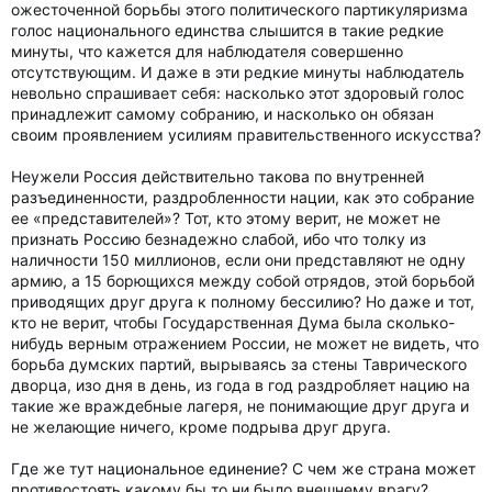
ожесточенной борьбы этого политического партикуляризма
голос национального единства слышится в такие редкие
минуты, что кажется для наблюдателя совершенно
отсутствующим. И даже в эти редкие минуты наблюдатель
невольно спрашивает себя: насколько этот здоровый голос
принадлежит самому собранию, и насколько он обязан
своим проявлением усилиям правительственного искусства?
Неужели Россия действительно такова по внутренней
разъединенности, раздробленности нации, как это собрание
ее «представителей»? Тот, кто этому верит, не может не
признать Россию безнадежно слабой, ибо что толку из
наличности 150 миллионов, если они представляют не одну
армию, а 15 борющихся между собой отрядов, этой борьбой
приводящих друг друга к полному бессилию? Но даже и тот,
кто не верит, чтобы Государственная Дума была сколько-
нибудь верным отражением России, не может не видеть, что
борьба думских партий, вырываясь за стены Таврического
дворца, изо дня в день, из года в год раздробляет нацию на
такие же враждебные лагеря, не понимающие друг друга и
не желающие ничего, кроме подрыва друг друга.
Где же тут национальное единение? С чем же страна может
противостоять какому бы то ни было внешнему врагу?