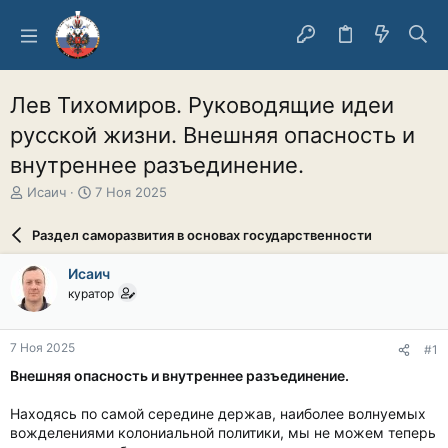
Лев Тихомиров. Руководящие идеи
русской жизни. Внешняя опасность и
внутреннее разъединение.
А
Д
Исаич
7 Ноя 2025
в
а
т
т
Раздел саморазвития в основах государственности
о
а
р
н
Исаич
т
а
куратор
е
ч
м
а
ы
л
7 Ноя 2025
#1
а
Внешняя опасность и внутреннее разъединение.
Находясь по самой середине держав, наиболее волнуемых
вожделениями колониальной политики, мы не можем теперь