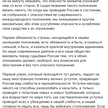
ни на минуту забывать, что опасности захватов угрожают
нам со всех сторон. В существовании такого положения
винить некого. Но когда мы приводим Россию в состояние,
не сообразное с опасностями ее современного
международного положения, мы оказываемся кругом
виноватыми, ибо этим усугубляем опасности и ослабляем
свои средства к их отражению.
Первая обязанность страны, находящейся в нашем
нынешнем положении, есть обязанность и быть, и казаться
сильной, и быть, и казаться крепкой внутренним единением.
Но наши современные деятели и все наше общество
виноваты перед судьбами России тем, что в обоих
отношениях делают, наоборот, все возможное для
обострения и без того опасного положения.
Первый упрек, который приходится тут делать, падает на
нашу иностранную политику вечных уступок, придающих
России вид слабости и нерешительности. Уступки никогда
никого не способны разжалобить и насытить, а только
приводят к попыткам новых и новых требований, которые
все возрастают по мере того, как систематические уступки
приводят всех к убеждению в нашей слабости, в нашей
готовности отдать все, лишь бы избежать столкновения. Если