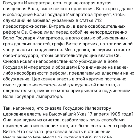
Государя Императора, есть еще некоторая другая
священная Воля, выше всякого сравнения. Во-вторых, даже
и соблюдение Воли Государя Императора требует, чтобы
служащий не забывал указанных в статье 712
предосторожностей. В-третьих, в деле освободительных
реформ Св. Синод имел перед собой не непосредственно
Волю Государя Императора, а волю самых обыкновенных
гражданских властей, графа Витте и прочих, на тот или иной
час у власти находившихся. Мы, однако, не видим в отчете
обер-прокурора, чтобы святительствующие власти Св.
Синода искали непосредственного убеждения в Воле
Государя Императора и обращали Его внимание на какие-
либо несообразности реформ, предлагаемых властями на их
обсуждение. Церковная власть в этой картине постоянно
имеет дело с
исполнительной гражданской
властью, а
следовательно, никак не могла прикрываться подчинением
Воле Государя Императора.
Так, например, что сказала Государю Императору
церковная власть на Высочайший Указ 17 апреля 1905 года?
Она, как видим из отчетов, озаботилась лишь способами
приведения в исполнение того, что было составлено графом
Витте. Что сказала церковная власть в отношении
Высочайшего Манифеста 17 октября 1905 года? Ее