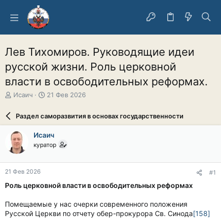
Лев Тихомиров. Руководящие идеи
русской жизни. Роль церковной
власти в освободительных реформах.
А
Д
Исаич
21 Фев 2026
в
а
т
т
Раздел саморазвития в основах государственности
о
а
р
н
Исаич
т
а
куратор
е
ч
м
а
ы
л
21 Фев 2026
#1
а
Роль церковной власти в освободительных реформах
Помещаемые у нас очерки современного положения
Русской Церкви по отчету обер-прокурора Св. Синода
[158]