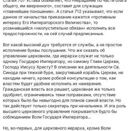
Статья 707 Устава объявляет, что «нерадение по части блага
общего, им вверенного», составит для служащих
«главнейшее поношение». А статья 712 указывает, что если
данное от начальства приказание кажется «противным
интересу Его Императорского Величества», то
усомнившийся «неопустительно обязан» исполнить все
предосторожности, на сей случай предписанные.
Вот какой высокий
дух
требуется от службы, а не простое
исполнение буквы послушания. Что же сказать об
управлении церковном, где иерархи служат не только
одному Государю Императору, но самому Главе Церкви,
Господу Иисусу Христу? В описании же деятельности Св.
Синода при тяжкой буре, закрутившей корабль Церкви, не
находим ничего, кроме робкой консультации о том, как
властям будет удобнее исполнить
их
намерения.
Гражданская власть все решает, церковная же только
одобряет, ограничиваясь теми поправками, отсутствие
которых было бы невыгодно для планов самой власти. Но
так действует только секретарь при начальнике. И эта роль
высшего церковного управления покрывается будто бы
соблюдением Воли Государя Императора…
Но, во-первых, для церковного иерарха, кроме Воли