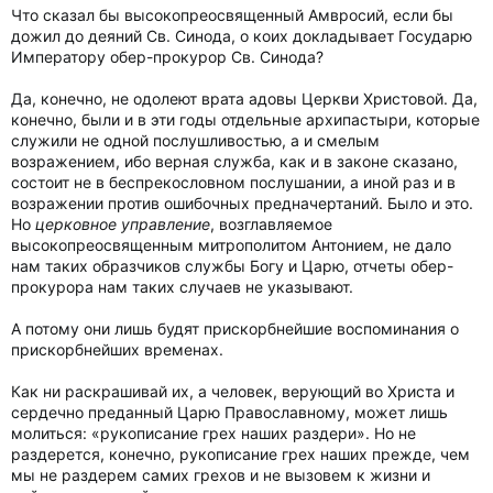
Что сказал бы высокопреосвященный Амвросий, если бы
дожил до деяний Св. Синода, о коих докладывает Государю
Императору обер-прокурор Св. Синода?
Да, конечно, не одолеют врата адовы Церкви Христовой. Да,
конечно, были и в эти годы отдельные архипастыри, которые
служили не одной послушливостью, а и смелым
возражением, ибо верная служба, как и в законе сказано,
состоит не в беспрекословном послушании, а иной раз и в
возражении против ошибочных предначертаний. Было и это.
Но
церковное управление
, возглавляемое
высокопреосвященным митрополитом Антонием, не дало
нам таких образчиков службы Богу и Царю, отчеты обер-
прокурора нам таких случаев не указывают.
А потому они лишь будят прискорбнейшие воспоминания о
прискорбнейших временах.
Как ни раскрашивай их, а человек, верующий во Христа и
сердечно преданный Царю Православному, может лишь
молиться: «рукописание грех наших раздери». Но не
раздерется, конечно, рукописание грех наших прежде, чем
мы не раздерем самих грехов и не вызовем к жизни и