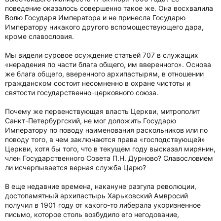
поведение оказалось совершенно такое же. Она восхвалила
Волю Государя Императора и не принесла Государю
Императору никакого другого вспомоществующего дара,
кроме славословия.
Мы видели суровое осуждение статьей 707 в служащих
«нерадения по части блага общего, им вверенного». Основа
же блага общего, вверенного архипастырям, в отношении
гражданском состоит несомненно в охране чистоты и
святости государственно-церковного союза.
Почему же первенствующая власть Церкви, митрополит
Санкт-Петербургский, не мог доложить Государю
Императору по поводу наименования раскольников или по
поводу того, в чем заключаются права «господствующей»
Церкви, хотя бы того, что в текущем году высказал мирянин,
член Государственного Совета П.Н. Дурново? Славословием
ли исчерпывается верная служба Царю?
В еще недавние времена, накануне разгула революции,
достопамятный архипастырь Харьковский Амвросий
получил в 1901 году от какого-то либерала укоризненное
письмо, которое столь возбудило его негодование,