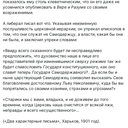
показалось ему столь клеветническим, что он его даже не
усомнился опубликовать в
Вере и Разуме
со своими
возражениями.
А либерал писал вот что. Указывая неизменную
послушливость церковной иерархии, он упрекал епископов в
том, что они служат не Самодержцу, а власти, какая бы она
ни была, и заключил упреки словами:
«Ввиду всего сказанного будет ли несправедливо
предположить, что духовенство наше в лице его
представителей
при изменившемся сверху режиме так же
будет славословить Государя конституционного, как оно
славит теперь Государя Самодержавного
?.. Да если бы и
ныне царствующий Самодержец соизволил высказать Свое
благоволение достославному Льву Николаевичу, куда бы вы
попрятались со своими кознями, страхами и угрозами?»
«Старики мы с вами, владыка, и не доживем до того
времени, когда Церковь наша очистится от всякой лжи,
неправды и всего несущественного»…
(«Два
характерные письма»,
Харьков, 1901 год).