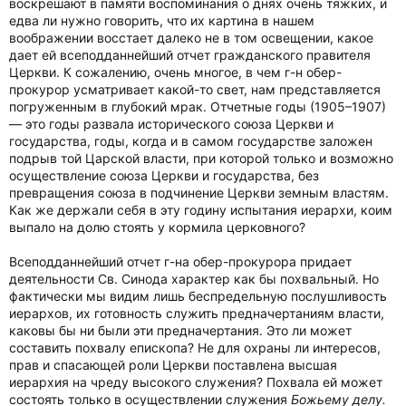
воскрешают в памяти воспоминания о днях очень тяжких, и
едва ли нужно говорить, что их картина в нашем
воображении восстает далеко не в том освещении, какое
дает ей всеподданнейший отчет гражданского правителя
Церкви. К сожалению, очень многое, в чем г-н обер-
прокурор усматривает какой-то свет, нам представляется
погруженным в глубокий мрак. Отчетные годы (1905–1907)
— это годы развала исторического союза Церкви и
государства, годы, когда и в самом государстве заложен
подрыв той Царской власти, при которой только и возможно
осуществление союза Церкви и государства, без
превращения союза в подчинение Церкви земным властям.
Как же держали себя в эту годину испытания иерархи, коим
выпало на долю стоять у кормила церковного?
Всеподданнейший отчет г-на обер-прокурора придает
деятельности Св. Синода характер как бы похвальный. Но
фактически мы видим лишь беспредельную послушливость
иерархов, их готовность служить предначертаниям власти,
каковы бы ни были эти предначертания. Это ли может
составить похвалу епископа? Не для охраны ли интересов,
прав и спасающей роли Церкви поставлена высшая
иерархия на чреду высокого служения? Похвала ей может
состоять только в осуществлении служения
Божьему делу.