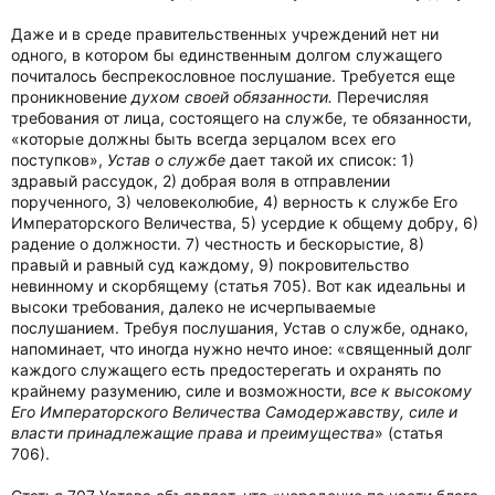
Даже и в среде правительственных учреждений нет ни
одного, в котором бы единственным долгом служащего
почиталось беспрекословное послушание. Требуется еще
проникновение
духом своей обязанности.
Перечисляя
требования от лица, состоящего на службе, те обязанности,
«которые должны быть всегда зерцалом всех его
поступков»,
Устав о службе
дает такой их список: 1)
здравый рассудок, 2) добрая воля в отправлении
порученного, 3) человеколюбие, 4) верность к службе Его
Императорского Величества, 5) усердие к общему добру, 6)
радение о должности. 7) честность и бескорыстие, 8)
правый и равный суд каждому, 9) покровительство
невинному и скорбящему (статья 705). Вот как идеальны и
высоки требования, далеко не исчерпываемые
послушанием. Требуя послушания, Устав о службе, однако,
напоминает, что иногда нужно нечто иное: «священный долг
каждого служащего есть предостерегать и охранять по
крайнему разумению, силе и возможности,
все к высокому
Его Императорского Величества Самодержавству, силе и
власти принадлежащие права и преимущества
» (статья
706).