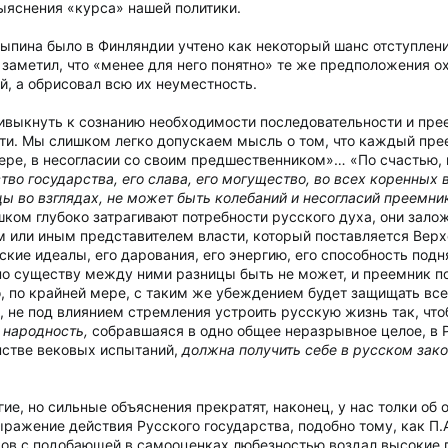
яснения «курса» нашей политики.
олыпина было в Финляндии учтено как некоторый шанс отступлен
аметил, что «менее для него понятно» те же предположения ох
й, а обрисовал всю их неуместность.
ривыкнуть к сознанию необходимости последовательности и пр
ти. Мы слишком легко допускаем мысль о том, что каждый пр
мере, в несогласии со своим предшественником»… «По счастью,
тво государства, его слава, его могущество, во всех коренны
ы во взглядах, не может быть колебаний и несогласий преемни
ом глубоко затрагивают потребности русского духа, они залож
 или иным представителем власти, который поставляется Верхо
ские идеалы, его дарования, его энергию, его способность подн
по существу между ними разницы быть не может, и преемник по
о, по крайней мере, с таким же убеждением будет защищать все
, не под влиянием стремления устроить русскую жизнь так, что
 народность,
собравшаяся в одно общее неразрывное целое, в 
нстве вековых испытаний,
должна получить себе в русском зак
гие, но сильные объяснения прекратят, наконец, у нас толки о
выражение действия Русского государства, подобно тому, как 
вцов с подобающей в самооценках любезностью воздал высоки