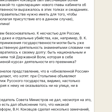
какой-то «декларации» нового главы кабинета об
твенности выражалось в этих толках и ожиданиях.
 правительстве нужно иметь для того, чтобы
олагая присутствие его в данном случае),
пина!
сем безосновательно. К несчастью для России,
 даже и отдельные убийства, как, например, В. К.
 принижения государственности могли быть уже
ельственную деятельность знаменитыми словами «не
озвратилось к своему долгу: быть национальным и
ниям той Державной Воли, которая в себе
еменой курса» деятельности его преемника?
енелое представление, что в «обновленной России»
елают, что хотят: при Столыпине объявляют
тиж Русского государства, видимо, настолько
ия к нему не оказывалось ни на улице, ни в
седатель Совета Министров не дал, несмотря на это,
 есть дал объяснение того, что никакой
форм, В.Н. Коковцов сделал несколько замечаний,