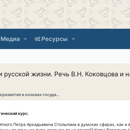
Медиа
Ресурсы
 русской жизни. Речь В.Н. Коковцова и н
Раздел саморазвития в основах государственности
тический курс.
ятного Петра Аркадьевича Столыпина в думских сферах, как и 
ли мы по тому же пути, свернем ли на другой? Когда Владимир