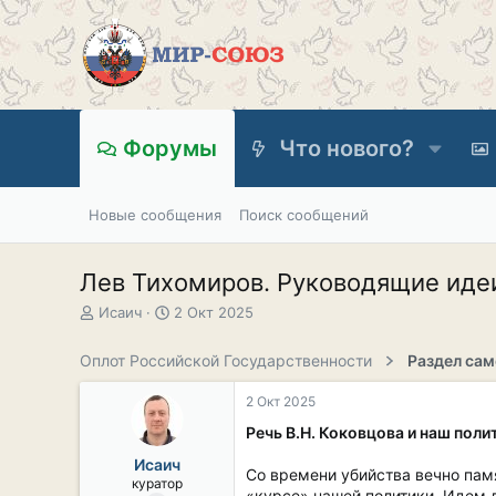
Форумы
Что нового?
Новые сообщения
Поиск сообщений
Лев Тихомиров. Руководящие идеи
А
Д
Исаич
2 Окт 2025
в
а
т
т
Оплот Российской Государственности
о
а
р
н
2 Окт 2025
т
а
е
ч
Речь В.Н. Коковцова и наш поли
м
а
Исаич
ы
л
Со времени убийства вечно пам
куратор
а
«курсе» нашей политики. Идем 