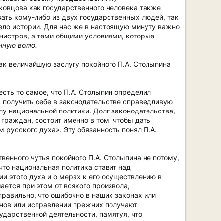
оковцова как государственного человека также
ать кому-либо из двух государственных людей, так
ело истории. Для нас же в настоящую минуту важно
инистров, а теми общими условиями, которые
нную волю.
как величайшую заслугу покойного П.А. Столыпина
сть то самое, что П.А. Столыпин определил
 получить себе в законодательстве справедливую
у национальной политики. Долг законодательства,
 граждан, состоит именно в том, чтобы дать
 русского духа». Эту обязанность понял П.А.
венного чутья покойного П.А. Столыпина не потому,
 что национальная политика ставит над
и этого духа и о мерах к его осуществлению в
ается при этом от всякого произвола,
равильно, что ошибочно в наших законах или
конов или исправлении прежних получают
дарственной деятельности, памятуя, что