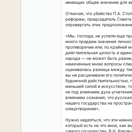
имеющих общее значение для вы
Отмечая, что убийство П.А. Ст
реформы, председатель Совета з
опровергать этих предположени
«Мы, господа, не успели еще п
много придаем значения личнос
противоречии или, по крайней 
действительная целость и единс
народа — не может быть разниц
намеченные мною вопросы слишк
оценивалась разница между тем
вы ни расценивали его политиче
будничной действительностью, 
меньшей силой и искусством, т
не под влиянием духа угнетения
влиянием сознания, что
русская
нашего государства на простра
олицетворение
».
Нужно надеяться, что эти немно
который есть не что иное, как 
самого государства. В.Н. Коко