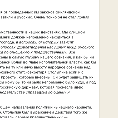
ия от проведенных им законов финляндской
ватили и русских. Очень тонко он не стал
прямо
еемственности в наших действиях. Мы слишком
еемник должен непременно находиться в
 господа.
в вопросах, от которых зависит
х вопросах удовлетворения насущных нужд русского
ка по отношению к предшественнику.
Все
ены в самую глубину нашего сознания, и как бы ни
вной Волей во главе исполнительной власти, как бы
ять на ту или иную высоту народное сознание над
койного статс-секретаря Столыпина если и с
 проекты, которые внесены. Он будет защищать их
бы кому бы то ни было непременно было худо, а под
Российскую державу, которая пронесла идею
онодательстве справедливую оценку и
б общем направлении политики нынешнего кабинета,
П.А. Столыпин был выражением действия того же
е похвалы своему предшественнику —