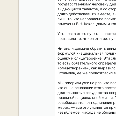
государственному человеку дейс
выдающихся талантов, и со сто
долго действовавших вместе, в
лишь то, что направление поли
отмечены В.Н. Коковцовым и к
Установка этого пункта в насто
составило то, что он этот же пу
Читатели должны обратить внима
формулой «национальная полити
оценку и олицетворение. Эти с
то есть обязательного определе
«олицетворение», как выразился
Столыпин, ее же провозгласил е
Мы говорили уже не раз, что во
что он на основании этого пост
деятельностью государства неп
реальной национальной жизни. Т
освобождается от подчинения р
мерах, — все это уясняется при
незыблемое, никогда не обманы