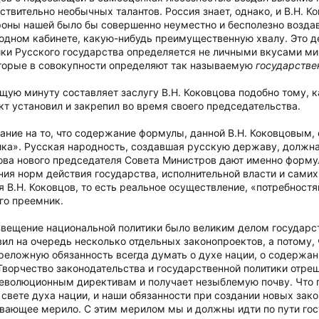
твительно необычных талантов. Россия знает, однако, и В.Н. К
роны нашей было бы совершенно неуместно и бесполезно воздав
 одном кабинете, какую-нибудь преимущественную хвалу. Это д
тики Русского государства определяется не личными вкусами м
оторые в совокупности определяют так называемую
государстве
ящую минуту составляет заслугу В.Н. Коковцова подобно тому, 
нкт установил и закрепил во время своего председательства.
ние на то, что содержание формулы, данной В.Н. Коковцовым, е
ка». Русская народность, создавшая русскую державу, должна
лова нового председателя Совета Министров дают именно формул
ния норм действия государства, исполнительной власти и самих
 В.Н. Коковцов, то есть реальное осуществление, «потребностям
го преемник.
звещение национальной политики было великим делом государст
авил на очередь несколько отдельных законопроектов, а потому,
реложную обязанность всегда думать о духе нации, о содержани
ворчество законодательства и государственной политики отреш
еволюционным директивам и получает незыблемую почву. Что п
 свете духа нации, и наши обязанности при создании новых за
вающее мерило. С этим мерилом мы и должны идти по пути госу