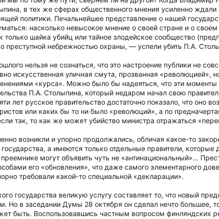
лыпина, в тех же сферах общественного мнения усиленно ждали 
ящей политики. Печальнейшее представление о нашей государс
уматься: насколько невысокое мнение о своей стране и о своем
 только шайка убийц или тайное злодейское сообщество (предп
 преступной небрежностью охраны, — успели убить П.А. Столы
шлого нельзя не сознаться, что это настроение публики не сов
явно искусственная уличная смута, прозванная «революцией», но
енениями «курса». Можно было бы надеяться, что эти моменты
тельства П.А. Столыпина, который недаром начал свою правит
пяти лет русское правительство достаточно показало, что оно в
ристов или каких бы то ни было «революций», а по предначерта
если так, то как же может убийство министра отражаться «пер
ленно возникли и упорно продолжались, обличая какое-то закор
осударства, а имеются только отдельные правители, которые д
о преемнике могут объявить чуть не «антинациональный»… Прес
обами его «обновления», что даже самого элементарного довер
упорно требовали какой-то специальной «декларации».
ого государства великую услугу составляет то, что новый пред
. Но в заседании Думы 28 октября он сделал нечто большее, то
жет быть. Воспользовавшись частным вопросом финляндских ре