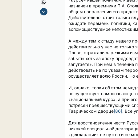
назначен в преемники П.А. Сто
15 Сен 2019
общем направлении его предсто
2,106
Действительно, стоит только вд
ожидать перемены политики, как
17
вспомоществуемое непостижимо
38
54
А между тем к стыду нашего про
действительно у нас не только 
СПб. Центр.
Плеве, отражались резкими изм
забыты хоть за эпоху председа
запугаете». При нем в течение 
действовать не по указам терро
осуществляет волю России. Но 
И, однако, толки об этом немед
не существует самосознающего г
«национальный курс», а при ег
потрясен предшествующими спос
Таврическом дворце
[86]
. Все 
Для восстановления чести Русск
никакой специальной декларации
«декларации» не нужно и не мо