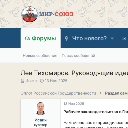
Форумы
Что нового?
Новые сообщения
Поиск сообщений
Лев Тихомиров. Руководящие идеи
А
Д
Исаич
13 Ноя 2025
в
а
т
т
Оплот Российской Государственности
о
а
р
н
13 Ноя 2025
т
а
е
ч
Рабочее законодательство в Го
м
а
Исаич
ы
л
Нам очень часто приходилось о
куратор
а
народные интересы. Читатели, 