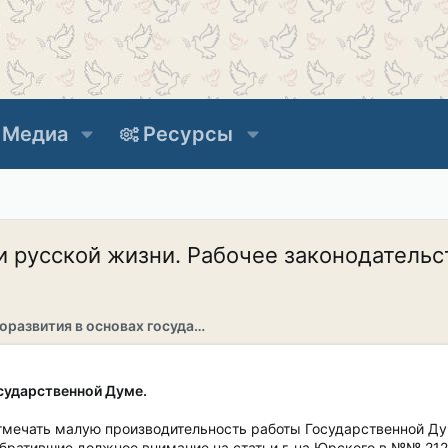
Медиа
Ресурсы
 русской жизни. Рабочее законодательс
Раздел саморазвития в основах государственности
сударственной Думе.
тмечать малую производительность работы Государственной Д
обратившие должное внимание на статьи г-на Юрского в №№ 212