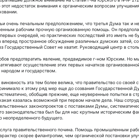
о этот недостаток внимания к органическим вопросам улучшени
ховании.
тьи очень печальным предположением, что третья Дума так и 
нным рабочим прочную организованную помощь. Он предполага
 первых очередей, но практических последствий это иметь не буд
тив вперед пространное обсуждение различных думских затей, 
 Государственный Совет не хватит. Руководящий центр в стол
обов предотвратить явление, предвидимое г-ном Юрским. Но мы
затягивают осуществление этих первых начатков организованн
 народом и государством.
виновность эта тем более велика, что правительство со своей
ринимало к этому ряд мер еще до созвания Государственной Ду
систематично, обобщив прежние, еще неуверенные попытки в с
 какая казалась возможной при первом начале дела. Наш сотру
льственных законопроектов с поставками Думы, систематичес
го законодательства был бы для нас крупным историческим фак
о неопределенного будущего.
слуга правительственного почина. Помощь промышленным рабоч
арактер скорее филантропии, чем органической постановки ул