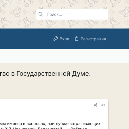
Вход
Регистрация
тво в Государственной Думе.
#1
умы именно в вопросах, наиглубже затрагивающих
 и 217
Московских Ведомостей
— «Рабочее