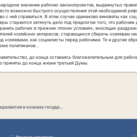
ародное значение рабочих законопроектов, выдвинутых правите
есто возможно быстрого осуществления этой необходимой рефор
во с ней справиться. В этом случае одинаково виноваты как со
ы стараются затянуть дело под предлогом того, что рабочим д
хранить рабочих в прежних плохих условиях, вносящих раздраж
ителей хозяйских интересов, старающихся сберечь хозяевам не
д хозяевами, как социалисты перед рабочими. Те и другие обр
роме политиканов…
равительство, до конца оставаясь благожелательным для рабоч
о приняты до конца жизни третьей Думы.
Раздел саморазвития в основах государственности