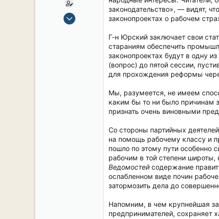
законодательство», — видят, чт
15 Сен 2019
законопроектах о рабочем стра
2,104
Г-н Юрский заключает свои ста
16
стараниям обеспечить промышле
38
законопроектах будут в одну из
54
(вопрос) до пятой сессии, пус
для прохождения реформы через
СПб. Центр.
Мы, разумеется, не имеем спос
каким бы то ни было причинам 
признать очень виновными пред
Со стороны партийных деятелей 
на помощь рабочему классу и п
пошло по этому пути особенно 
рабочим в той степени широты,
Ведомостей
содержание правите
ослабленном виде почин рабоче
затормозить дела до совершенн
Напомним, в чем крупнейшая за
предпринимателей, сохраняет х