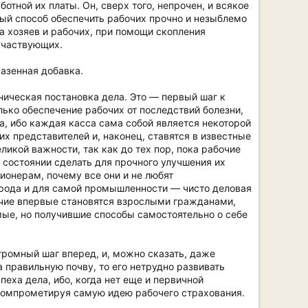
тной их платы. Он, сверх того, непрочен, и всякое
ный способ обеспечить рабочих прочно и незыблемо
а хозяев и рабочих, при помощи скопления
участвующих.
казенная добавка.
ническая постановка дела. Это — первый шаг к
лько обеспечение рабочих от последствий болезни,
са, ибо каждая касса сама собой является некоторой
х представителей и, наконец, ставятся в известные
икой важности, так как до тех пор, пока рабочие
в состоянии сделать для прочного улучшения их
ионерам, почему все они и не любят
народа и для самой промышленности — чисто деловая
бочие впервые становятся взрослыми гражданами,
мые, но получившие способы самостоятельно о себе
громный шаг вперед, и, можно сказать, даже
а правильную почву, то его нетрудно развивать
еха дела, ибо, когда нет еще и первичной
компрометируя самую идею рабочего страхования.