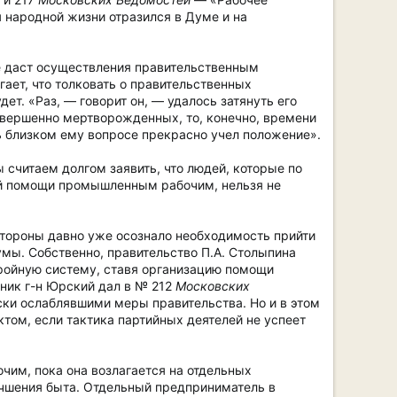
я народной жизни отразился в Думе и на
не даст осуществления правительственным
ет, что толковать о правительственных
ет. «Раз, — говорит он, — удалось затянуть его
совершенно мертворожденных, то, конечно, времени
ь близком ему вопросе прекрасно учел положение».
 считаем долгом заявить, что людей, которые по
ой помощи промышленным рабочим, нельзя не
 стороны давно уже осознало необходимость прийти
мы. Собственно, правительство П.А. Столыпина
тройную систему, ставя организацию помощи
дник г-н Юрский дал в № 212
Московских
ки ослаблявшими меры правительства. Но и в этом
том, если тактика партийных деятелей не успеет
им, пока она возлагается на отдельных
учшения быта. Отдельный предприниматель в