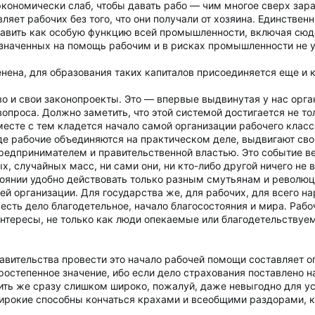
ономически слаб, чтобы давать рабо — чим многое сверх зарабо
яет рабочих без того, что они получали от хозяина. Единствен
 ставить как особую функцию всей промышленности, включая сюд
азначенных на помощь рабочим и в рисках промышленности не 
нена, для образования таких капиталов присоединяется еще и 
во и свои законопроекты. Это — впервые выдвинутая у нас орга
проса. Должно заметить, что этой системой достигается не то
 вместе с тем кладется начало самой организации рабочего клас
де рабочие объединяются на практическом деле, выдвигают свои
едпринимателем и правительственной властью. Это событие вел
х, случайных масс, ни сами они, ни кто-либо другой ничего не 
тоянии удобно действовать только разным смутьянам и революц
ей организации. Для государства же, для рабочих, для всего 
 есть дело благодетельное, начало благосостояния и мира. Ра
нтересы, не только как люди опекаемые или благодетельствуе
авительства провести это начало рабочей помощи составляет о
ростепенное значение, ибо если дело страхования поставлено н
ть же сразу слишком широко, пожалуй, даже невыгодно для усп
широкие способны кончаться крахами и всеобщими раздорами, 