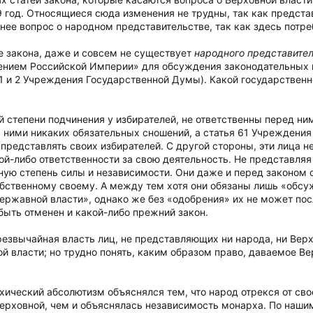
 год. Относящиеся сюда изменения не трудны, так как предст
е вопрос о народном представительстве, так как здесь потр
кве закона, даже и совсем не существует
народного представител
лением Российской Империи» для обсуждения законодательных
1 и 2 Учреждения Государственной Думы). Какой государствен
ой степени подчинения у избирателей, не ответственны перед ни
 с ними никаких обязательных сношений, а статья 61 Учреждени
представлять своих избирателей. С другой стороны, эти лица не
кой-либо ответственности за свою деятельность. Не представляя
ьную степень силы и независимости. Они даже и перед законом
 собственному своему. А между тем хотя они обязаны лишь «обс
ржавной власти», однако же без «одобрения» их не может после
быть отменен и какой-либо прежний закон.
резвычайная власть лиц, не представляющих ни народа, ни Верх
й власти; но трудно понять, каким образом право, даваемое В
хический абсолютизм объяснялся тем, что народ отрекся от сво
ерховной, чем и объяснялась независимость монарха. По наши