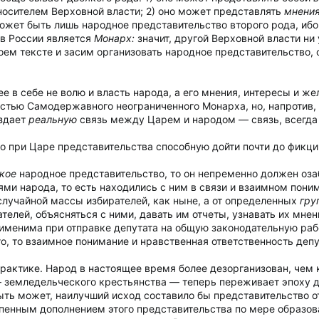
носителем Верховной власти; 2) оно может представлять
мнения
может быть лишь народное представительство второго рода, ибо
 в России является
Монарх:
значит, другой Верховной власти ни 
оем тексте и засим организовать народное представительство, с
в себе не волю и власть народа, а его мнения, интересы и жел
астью Самодержавного неограниченного Монарха, но, напротив,
оздает
реальную
связь между Царем и народом — связь, всегд
о при Царе представительства способную дойти почти до фикци
кое
народное представительство, то он непременно должен озаб
ми народа, то есть находились с ним в связи и взаимном понима
 случайной массы избирателей, как ныне, а от определенных
гру
телей, объясняться с ними, давать им отчеты, узнавать их мнен
менима при отправке депутата на общую законодательную работ
о, то взаимное понимание и нравственная ответственность депу
практике. Народ в настоящее время более дезорганизован, чем 
 земледельческого крестьянства — теперь переживает эпоху д
ыть может, наилучший исход составило бы представительство о
пенным дополнением этого представительства по мере образова