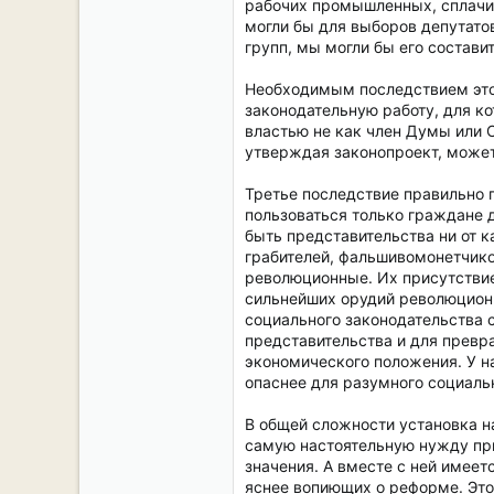
рабочих промышленных, сплачив
могли бы для выборов депутато
групп, мы могли бы его состави
Необходимым последствием этог
законодательную работу, для к
властью не как член Думы или С
утверждая законопроект, может
Третье последствие правильно п
пользоваться только граждане 
быть представительства ни от к
грабителей, фальшивомонетчиков
революционные. Их присутствие
сильнейших орудий революционн
социального законодательства 
представительства и для превр
экономического положения. У н
опаснее для разумного социаль
В общей сложности установка 
самую настоятельную нужду при
значения. А вместе с ней имее
яснее вопиющих о реформе. Это