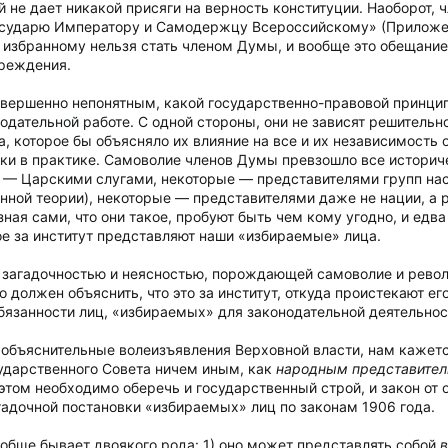
й не дает никакой присяги на верность конституции. Наоборот,
ударю Императору и Самодержцу Всероссийскому» (Приложение 
 избранному нельзя стать членом Думы, и вообще это обещание
чреждения.
совершенно непонятным, какой государственно-правовой принци
одательной работе. С одной стороны, они не зависят решительно 
 которое бы объясняло их влияние на все и их независимость от
адки в практике. Самоволие членов Думы превзошло все истори
е — Царскими слугами, некоторые — представителями групп на
онной теории), некоторые — представителями даже не нации, а
ная сами, что они такое, пробуют быть чем кому угодно, и едва
кое за институт представляют наши «избираемые» лица.
й загадочностью и неясностью, порождающей самоволие и рев
должен объяснить, что это за институт, откуда проистекают его
бязанности лиц, «избираемых» для законодательной деятельнос
объяснительные волеизъявления Верховной власти, нам кажется
ударственного Совета ничем иным, как
народным представител
этом необходимо оберечь и государственный строй, и закон от 
гадочной постановки «избираемых» лиц по законам 1906 года.
обще бывает двоякого рода: 1) оно может представлять собой
в