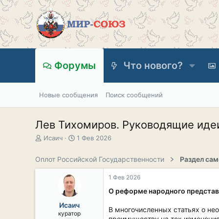
Форумы
Что нового?
Новые сообщения
Поиск сообщений
Лев Тихомиров. Руководящие идеи
А
Д
Исаич
1 Фев 2026
в
а
т
т
Оплот Российской Государственности
о
а
р
н
1 Фев 2026
т
а
е
ч
О реформе народного представ
м
а
Исаич
ы
л
В многочисленных статьях о н
куратор
а
преимуществу на тех изменениях