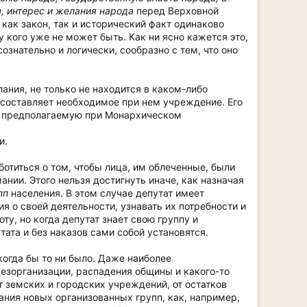
, интерес и желания народа
перед Верховной
 как закон, так и исторический факт одинаково
у кого уже не может быть. Как ни ясно кажется это,
ознательно и логически, сообразно с тем, что оно
ания, не только не находится в каком-либо
 составляет необходимое при нем учреждение. Его
а предполагаемую при Монархическом
и.
отиться о том, чтобы лица, им облеченные, были
нии. Этого нельзя достигнуть иначе, как назначая
пп
населения. В этом случае депутат имеет
ия о своей деятельности, узнавать их потребности и
у, но когда депутат знает свою группу и
тата и без наказов сами собой установятся.
когда бы то ни было. Даже наиболее
езорганизации, распадения общины и какого-то
т земских и городских учреждений, от остатков
ния новых организованных групп, как, например,