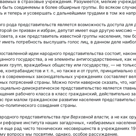
аемых в страховые учреждения. Разумеется, мелкие учрежден
в быть соединяемы в более обширные группы. Во всяком случае,
ть и теперь и усовершать с дальнейшими трудами в том же нап
о рода представительств является возможность доступа для де
оторой он призван и избран, депутат имеет еще другую миссию
овета, а как представитель известной группы населения, тем б
 иметь потребность выслушать голос лиц, в данном деле наибо
оставленной идеи народного представительства состоит, наконе
данного государства, а не элементы антигосударственные, как
аких групп, враждебных обществу или государству, — не тольк
, контрабандистов и т. п., но также и от групп, принципиальн
 в современных законодательных учреждениях составляет вел
ых потрясений страны. Можно почти наверное сказать, что, на
социально-демократическое представительство является главн
ащения рабочего класса в класс гражданский, действительно з
ас при малом гражданском развитии населения представительс
но-политического созидания страны.
народного представительства
при Верховной власти,
а не как ор
 реформе института наших загадочных, «избираемых население
тся еще рад чисто технических несовершенств в учреждениях 1
му вопросу мы посвятим, однако, особое рассуждение.