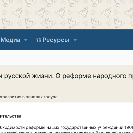
Медиа
Ресурсы
 русской жизни. О реформе народного п
Раздел саморазвития в основах государственности
ительства
еобходимости реформы наших государственных учреждений 1906
 статей закона, которые касаются вопроса о Верховной власти