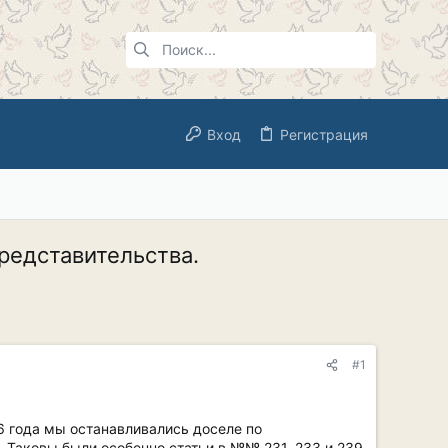
Вход
Регистрация
редставительства.
#1
 года мы останавливались доселе по
. Таковы были особенно статьи в №№ 231, 233 и 239