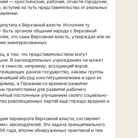
ия — крестьянские, рабочие, отчасти городские,
 вступив на путь представительства от реальных
равлении.
путата к Верховной власти. Исполняя ту
 — быть органом общения народа с Верховной
олее, что сама Верховная власть, утверждая или не
лее заинтересованных.
ц, в том, что представительством могут
 ныне. В законодательных учреждениях не может
о в смысле, например, ассоциаций воров,
о отрицающих данное государство, каковы группы
ичайший абсурд конституционализма и одно из
пример, в Германии со времени развития
ым препятствием для развития
рабочего
анятый постоянным улучшением своего социально-
тво революционных партий еще гораздо вреднее и
удия переворота Верховной власти, составляет
м» законодателей. Это задача принципиального
906 года, вполне обнаруженных практикой и тем