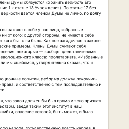
 члены Думы обязуются «хранить
верность
Его
1 к статье 13 Учреждения). По статье 17 без
 верности дается членом Думы не лично, по долгу
п выражают в себе у нас лица, избранные
ни от кого; с другой стороны, не имеют в себе
 кого бы то ни было. Как все загадочное в законе,
ческие примеры. Члены Думы считают себя
селения, некоторые — вообще представителями
 революционного класса: пролетариата. «Избранные
 ли мы ошибемся, утвердительно сказав, что и
олюционные попытки,
реформа должна покончить
 права, и соответственно с тем последовательно и
ти.
, что закон должен бы был прямо и ясно признать
ьством,
введя таким этот институт в наш
ошибки, опасение которой, быть может, и было
олю народа, государственную власть народа,
в