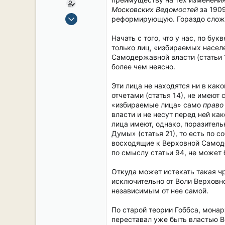
Московских Ведомостей
за 1909
15 Сен 2019
реформирующую. Гораздо сложне
2,124
Начать с того, что у нас, по бу
17
только лиц, «избираемых насе
38
Самодержавной власти (статьи 
54
более чем неясно.
СПб. Центр.
Эти лица не находятся ни в как
отчетами (статья 14), не имеют
«избираемые лица» само
право
власти и не несут перед ней ка
лица имеют, однако, поразител
Думы» (статья 21), то есть по
восходящие к Верховной Самоде
по смыслу статьи 94, не может 
Откуда может истекать такая ч
исключительно от Воли Верховно
независимым от нее самой.
По старой теории Гоббса, монар
переставал уже быть властью В