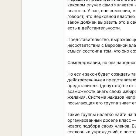
каковом случае само является 
властью. У нас, вне сомнения, 
говорят, что Верховной властью
закон должен выразить это в св
есть в действительности.
Представительство, выражающее 
несоответствии с Верховной вл
смысл состоит в том, что оно с
Самодержавии, но без народног
Но если закон будет созидать
та
действительными
представителя
представителя (депутата) не от
возможность знать своих избира
желания. Система
наказов
непри
посылающая его группа знает ег
Такие группы нелегко найти на 
организованный доселе класс —
нового подбора своих членов. Б
сословных учреждений, с посте