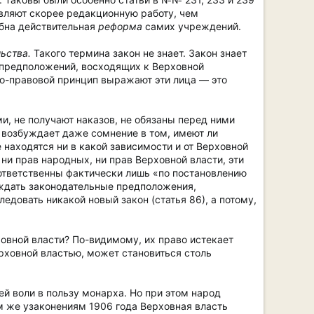
авляют скорее редакционную работу, чем
ебна действительная
реформа
самих учреждений.
ьства.
Такого термина закон не знает. Закон знает
 предположений, восходящих к Верховной
но-правовой принцип выражают эти лица — это
ми, не получают наказов, не обязаны перед ними
я возбуждает даже сомнение в том, имеют ли
 находятся ни в какой зависимости и от Верховной
 ни прав народных, ни прав Верховной власти, эти
 ответственны фактически лишь «по постановлению
уждать законодательные предположения,
довать никакой новый закон (статья 86), а потому,
овной власти? По-видимому, их право истекает
ерховной властью, может становиться столь
ей воли в пользу монарха. Но при этом народ
м же узаконениям 1906 года Верховная власть