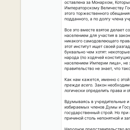
оставлена за Монархом, Которы
Императорскому Величеству Гос
этого торжественного обещания
подданного, а по долгу члена у
Все это вместе взятое делает 
населением для участия в закон
никакого самодовлеющего права,
этот институт ищет своей разг
буквально чем хотят: некоторы
народа (по ходячей конституци
населением Империи лица», не з
правительство не знает, что та
Как нам кажется, именно с это
прежде всего.
Закон необходимо 
логически определить права и о
Вдумываясь в учредительные и 
избираемых членов Думы и Гос
государственный строй. Но при 
причиной столь непонятной и за
Народное представительство во