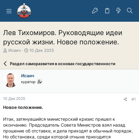
Лев Тихомиров. Руководящие идеи
русской жизни. Новое положение.
А
Д
Исаич
10 Дек 2025
в
а
т
т
Раздел саморазвития в основах государственности
о
а
р
н
Исаич
т
а
куратор
е
ч
м
а
ы
л
10 Дек 2025
#1
а
Новое положение.
Итак, затянувшийся министерский кризис пришел к
окончанию. Председатель Совета Министров взял назад
прошение об отставке, и дела приходят в обычный порядок.
Но обстановка, среди которой отныне приходится