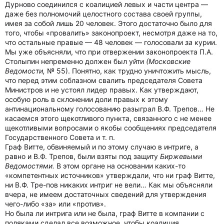
Дурново соединился с коалицией левых и части центра —
даже без полномочий целостного состава своей группы,
имея за собой лишь 20 человек. Этого достаточно было для
того, чтобы «провалить» законопроект, несмотря даже на то,
что остальные правые — 48 человек — голосовали
за
курии.
Мы уже объясняли, что при отвержении законопроекта П.А.
Столыпин непременно должен был уйти
(Московские
Ведомости,
№ 55). Понятно, как трудно уничтожить мысль,
что перед этим соблазном свалить председателя Совета
Министров и не устоял лидер правых. Как утверждают,
особую роль в склонении доли правых к этому
антинациональному голосованию разыграл В.Ф. Трепов… Не
касаемся этого щекотливого пункта, связанного с не менее
щекотливыми вопросами о якобы сообщениях председателя
Государственного Совета и т. п.
Граф Витте, обвиняемый и по этому случаю в интриге, а
равно и В.Ф. Трепов, были взяты под защиту
Биржевыми
Ведомостями.
В этом органе на основании каких-то
«компетентных источников» утверждали, что ни граф Витте,
ни В.Ф. Тре-пов никаких интриг не вели… Как мы объясняли
вчера, не имеем достаточных сведений для утверждения
чего-либо «за» или «против».
Но была ли интрига или не была, граф Витте в компании с
поляками сделал все возможное, чтобы коалиция