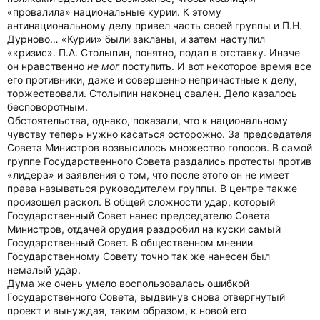
«провалила» национальные курии. К этому
антинациональному делу привел часть своей группы и П.Н.
Дурново… «Курии» были закланы, и затем наступил
«кризис». П.А. Столыпин, понятно, подал в отставку. Иначе
он нравственно
не мог
поступить. И вот некоторое время все
его противники, даже и совершенно непричастные к делу,
торжествовали. Столыпин наконец свален. Дело казалось
бесповоротным.
Обстоятельства, однако, показали, что к национальному
чувству теперь нужно касаться осторожно. За председателя
Совета Министров возвысилось множество голосов. В самой
группе Государственного Совета раздались протесты против
«лидера» и заявления о том, что после этого он не имеет
права называться руководителем группы. В центре также
произошел раскол. В общей сложности удар, который
Государственный Совет нанес председателю Совета
Министров, отдачей орудия раздробил на куски самый
Государственный Совет. В общественном мнении
Государственному Совету точно так же нанесен был
немалый удар.
Дума же очень умело воспользовалась ошибкой
Государственного Совета, выдвинув снова отвергнутый
проект и вынуждая, таким образом, к новой его