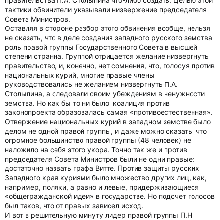
правительства П.А. Столыпина что-либо создать. Целью этой
тактики обвинители указывали низвержение председателя
Совета Министров.
Оставляя в стороне разбор этого обвинения вообще, нельзя
не сказать, что в деле создания западного русского земства
роль правой группы Государственного Совета в высшей
степени странна. Группой отрицается желание низвергнуть
правительство, и, конечно, нет сомнения, что, голосуя против
национальных курий, многие правые члены
руководствовались не желанием низвергнуть П.А.
Столыпина, а следовали своим убеждениям в ненужности
земства. Но как бы то ни было, коалиция против
законопроекта образовалась самая «противоестественная».
Отвержение национальных курий в западном земстве было
делом не одной правой группы, и даже можно сказать, что
огромное большинство правой группы (48 человек) не
наложило на себя этого укора. Точно так же и против
председателя Совета Министров были не одни правые:
достаточно назвать графа Витте. Против защиты русских
Западного края куриями было множество других лиц, как,
например, поляки, а равно и левые, придерживающиеся
«общегражданской идеи» в государстве. Но подсчет голосов
был таков, что от правых зависел исход.
И вот в решительную минуту лидер правой группы П.Н.