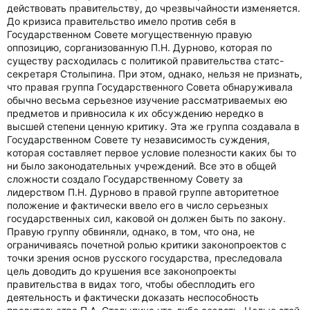
действовать правительству, до чрезвычайности изменяется.
До кризиса правительство имело против себя в
Государственном Совете могущественную правую
оппозицию, сорганизованную П.Н. Дурново, которая по
существу расходилась с политикой правительства статс-
секретаря Столыпина. При этом, однако, нельзя не признать,
что правая группа Государственного Совета обнаруживала
обычно весьма серьезное изучение рассматриваемых ею
предметов и привносила к их обсуждению нередко в
высшей степени ценную критику. Эта же группа создавала в
Государственном Совете ту независимость суждения,
которая составляет первое условие полезности каких бы то
ни было законодательных учреждений. Все это в общей
сложности создало Государственному Совету за
лидерством П.Н. Дурново в правой группе авторитетное
положение и фактически ввело его в число серьезных
государственных сил, каковой он должен быть по закону.
Правую группу обвиняли, однако, в том, что она, не
ограничиваясь почетной ролью критики законопроектов с
точки зрения основ русского государства, преследовала
цель доводить до крушения все законопроекты
правительства в видах того, чтобы обесплодить его
деятельность и фактически доказать неспособность