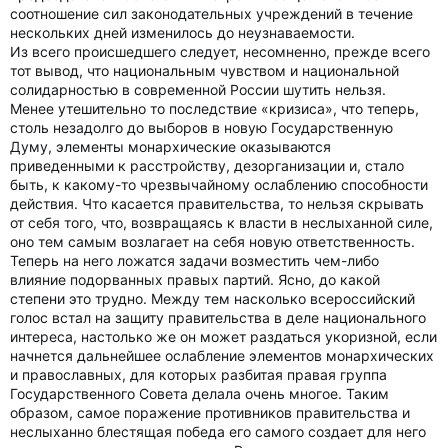
соотношение сил законодательных учреждений в течение
нескольких дней изменилось до неузнаваемости.
Из всего происшедшего следует, несомненно, прежде всего
тот вывод, что национальным чувством и национальной
солидарностью в современной России шутить нельзя.
Менее утешительно то последствие «кризиса», что теперь,
столь незадолго до выборов в новую Государственную
Думу, элементы монархические оказываются
приведенными к расстройству, дезорганизации и, стало
быть, к какому-то чрезвычайному ослаблению способности
действия. Что касается правительства, то нельзя скрывать
от себя того, что, возвращаясь к власти в неслыханной силе,
оно тем самым возлагает на себя новую ответственность.
Теперь на него ложатся задачи возместить чем-либо
влияние подорванных правых партий. Ясно, до какой
степени это трудно. Между тем насколько всероссийский
голос встал на защиту правительства в деле национального
интереса, настолько же он может раздаться укоризной, если
начнется дальнейшее ослабление элементов монархических
и православных, для которых разбитая правая группа
Государственного Совета делала очень многое. Таким
образом, самое поражение противников правительства и
неслыханно блестящая победа его самого создает для него