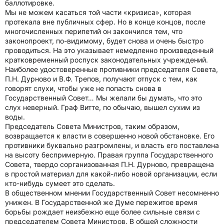
баллотировке.
Мы не можем касаться той части «кризиса», которая
протекала вне публичных сфер. Но в конце концов, после
многочисленных перипетий он закончился тем, что
законопроект, по-видимому, будет снова и очень быстро
проводиться. На это указывает немедленно произведенный
кратковременный роспуск законодательных учреждений.
Наиболее удостоверенные противники председателя Совета,
П.Н. Дурново и В.Ф. Трепов, получают отпуск с тем, как
говорят слухи, чтобы уже не попасть снова в
Государственный Совет… Мы желали бы думать, что это
слух неверный. Граф Витте, по обычаю, вышел сухим из
воды.
Председатель Совета Министров, таким образом,
возвращается к власти в совершенно новой обстановке. Его
противники буквально разгромлены, и власть его поставлена
на высоту беспримерную. Правая группа Государственного
Совета, твердо сорганизованная П.Н. Дурново, превращена
в простой материал для какой-либо новой организации, если
кто-нибудь сумеет это сделать.
В общественном мнении Государственный Совет несомненно
унижен. В Государственной же Думе пережитое время
борьбы рождает неизбежно еще более сильные связи с
председателем Совета Министров. В общей сложности