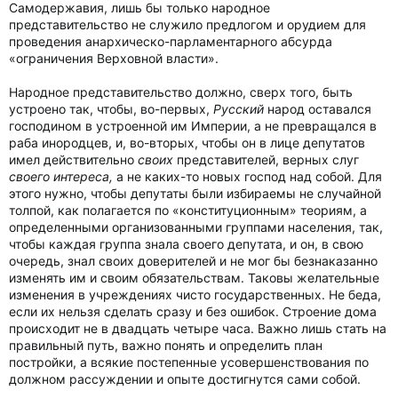
Самодержавия, лишь бы только народное
представительство не служило предлогом и орудием для
проведения анархическо-парламентарного абсурда
«ограничения Верховной власти».
Народное представительство должно, сверх того, быть
устроено так, чтобы, во-первых,
Русский
народ оставался
господином в устроенной им Империи, а не превращался в
раба инородцев, и, во-вторых, чтобы он в лице депутатов
имел действительно
своих
представителей, верных слуг
своего интереса,
а не каких-то новых господ над собой. Для
этого нужно, чтобы депутаты были избираемы не случайной
толпой, как полагается по «конституционным» теориям, а
определенными организованными группами населения, так,
чтобы каждая группа знала своего депутата, и он, в свою
очередь, знал своих доверителей и не мог бы безнаказанно
изменять им и своим обязательствам. Таковы желательные
изменения в учреждениях чисто государственных. Не беда,
если их нельзя сделать сразу и без ошибок. Строение дома
происходит не в двадцать четыре часа. Важно лишь стать на
правильный путь, важно понять и определить план
постройки, а всякие постепенные усовершенствования по
должном рассуждении и опыте достигнутся сами собой.