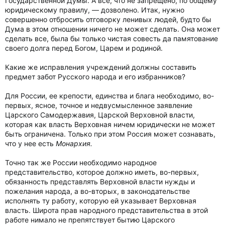
Государственной Думы. А все, что не запрещено, по общему
юридическому правилу, — дозволено. Итак, нужно
совершенно отбросить отговорку ленивых людей, будто бы
Дума в этом отношении ничего не может сделать. Она может
сделать все, была бы только чистая совесть да памятование
своего долга перед Богом, Царем и родиной.
Какие же исправления учреждений должны составить
предмет забот Русского народа и его избранников?
Для России, ее крепости, единства и блага необходимо, во-
первых, ясное, точное и недвусмысленное заявление
Царского Самодержавия, Царской Верховной власти,
которая как власть Верховная ничем юридически не может
быть ограничена. Только при этом Россия может сознавать,
что у нее есть
Монархия.
Точно так же России необходимо народное
представительство, которое должно иметь, во-первых,
обязанность представлять Верховной власти нужды и
пожелания народа, а во-вторых, в законодательстве
исполнять ту работу, которую ей указывает Верховная
власть. Широта прав народного представительства в этой
работе нимало не препятствует бытию Царского