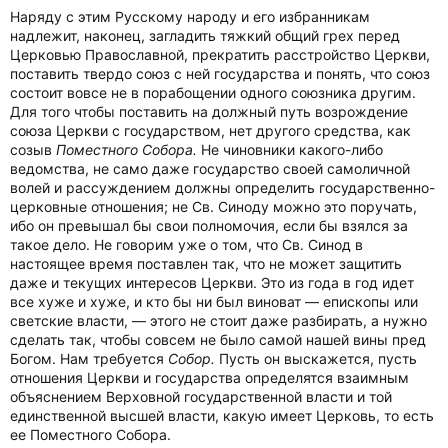
Наряду с этим Русскому народу и его избранникам
надлежит, наконец, загладить тяжкий общий грех перед
Церковью Православной, прекратить расстройство Церкви,
поставить твердо союз с ней государства и понять, что союз
состоит вовсе не в порабощении одного союзника другим.
Для того чтобы поставить на должный путь возрождение
союза Церкви с государством, нет другого средства, как
созыв
Поместного Собора.
Не чиновники какого-либо
ведомства, не само даже государство своей самоличной
волей и рассуждением должны определить государственно-
церковные отношения; не Св. Синоду можно это поручать,
ибо он превышал бы свои полномочия, если бы взялся за
такое дело. Не говорим уже о том, что Св. Синод в
настоящее время поставлен так, что не может защитить
даже и текущих интересов Церкви. Это из года в год идет
все хуже и хуже, и кто бы ни был виноват — епископы или
светские власти, — этого не стоит даже разбирать, а нужно
сделать так, чтобы совсем не было самой нашей вины пред
Богом. Нам требуется
Собор.
Пусть он выскажется, пусть
отношения Церкви и государства определятся взаимным
объяснением Верховной государственной власти и той
единственной высшей власти, какую имеет Церковь, то есть
ее Поместного Собора.