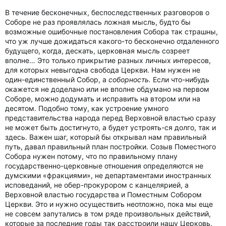
В течение бесконечных, беспоследственных разговоров о
Соборе не раз проявлялась ложная мысль, будто бы
возможные ошибочные постановления Собора так страшны,
что уж лучше дожидаться какого-то бесконечно отдаленного
будущего, когда, дескать, церковная мысль созреет
вполне… Это только прикрытие разных личных интересов,
для которых невыгодна свобода Церкви. Нам нужен не
один-единственный Собор, а
соборность.
Если что-нибудь
окажется не доделано или не вполне обдумано на первом
Соборе, можно додумать и исправить на втором или на
десятом. Подобно тому, как устроение умного
представительства народа перед Верховной властью сразу
не может быть достигнуто, а будет устроять-ся долго, так и
здесь. Важен шаг, который бы открывал нам правильный
путь, давал правильный план постройки. Созыв Поместного
Собора нужен потому, что по правильному плану
государственно-церковные отношения определяются не
думскими «фракциями», не департаментами иностранных
исповеданий, не обер-прокурором с канцелярией, а
Верховной властью государства и Поместным Собором
Церкви. Это и нужно осуществить неотложно, пока мы еще
не совсем запутались в том ряде произвольных действий,
которые за последние годы так расстроили нашу Церковь.