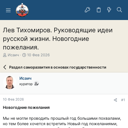
Лев Тихомиров. Руководящие идеи
русской жизни. Новогодние
пожелания.
А
Д
Исаич
10 Фев 2026
в
а
т
т
Раздел саморазвития в основах государственности
о
а
р
н
Исаич
т
а
куратор
е
ч
м
а
ы
л
10 Фев 2026
#1
а
Новогодние пожелания
Мы не могли проводить прошлый год большими похвалами,
но тем более хочется встретить Новый год пожеланиями,