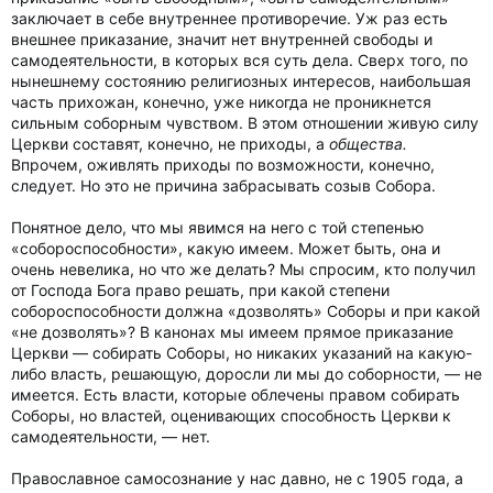
заключает в себе внутреннее противоречие. Уж раз есть
внешнее приказание, значит нет внутренней свободы и
самодеятельности, в которых вся суть дела. Сверх того, по
нынешнему состоянию религиозных интересов, наибольшая
часть прихожан, конечно, уже никогда не проникнется
сильным соборным чувством. В этом отношении живую силу
Церкви составят, конечно, не приходы, а
общества.
Впрочем, оживлять приходы по возможности, конечно,
следует. Но это не причина забрасывать созыв Собора.
Понятное дело, что мы явимся на него с той степенью
«собороспособности», какую имеем. Может быть, она и
очень невелика, но что же делать? Мы спросим, кто получил
от Господа Бога право решать, при какой степени
собороспособности должна «дозволять» Соборы и при какой
«не дозволять»? В канонах мы имеем прямое приказание
Церкви — собирать Соборы, но никаких указаний на какую-
либо власть, решающую, доросли ли мы до соборности, — не
имеется. Есть власти, которые облечены правом собирать
Соборы, но властей, оценивающих способность Церкви к
самодеятельности, — нет.
Православное самосознание у нас давно, не с 1905 года, а