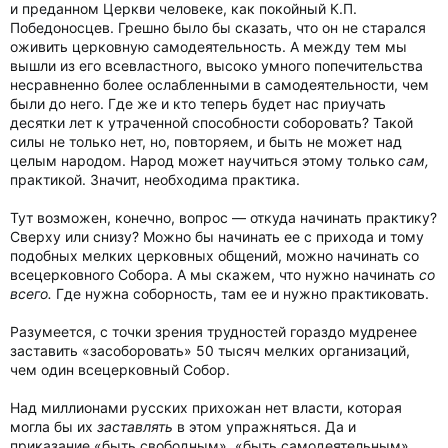
и преданном Церкви человеке, как покойный К.П.
Победоносцев. Грешно было бы сказать, что он не старался
оживить церковную самодеятельность. А между тем мы
вышли из его всевластного, высоко умного попечительства
несравненно более ослабленными в самодеятельности, чем
были до него. Где же и кто теперь будет нас приучать
десятки лет к утраченной способности соборовать? Такой
силы не только нет, но, повторяем, и быть не может над
целым народом. Народ может научиться этому только
сам,
практикой. Значит, необходима практика.
Тут возможен, конечно, вопрос — откуда начинать практику?
Сверху или снизу? Можно бы начинать ее с прихода и тому
подобных мелких церковных общений, можно начинать со
всецерковного Собора. А мы скажем, что нужно начинать
со
всего.
Где нужна соборность, там ее и нужно практиковать.
Разумеется, с точки зрения трудностей гораздо мудренее
заставить «засоборовать» 50 тысяч мелких организаций,
чем один всецерковный Собор.
Над миллионами русских прихожан нет власти, которая
могла бы их
заставлять
в этом упражняться. Да и
приказание «быть свободным», «быть самодеятельным»