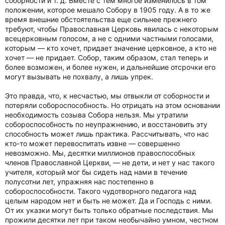
соборности и т. д. Вместе с тем многое изменилось в том
положении, которое мешало Собору в 1905 году. А в то же
время внешние обстоятельства еще сильнее прежнего
требуют, чтобы Православная Церковь явилась с некоторым
всецерковным голосом, а не с одними частными голосами,
которым — кто хочет, придает значение церковное, а кто не
хочет — не придает. Собор, таким образом, стал теперь и
более возможен, и более нужен, и дальнейшие отсрочки его
могут вызывать не похвалу, а лишь упрек.
Это правда, что, к несчастью, мы отвыкли от соборности и
потеряли собороспособность. Но отрицать на этом основании
необходимость созыва Собора нельзя. Мы утратили
собороспособность по неупражнению, и восстановить эту
способность может лишь практика. Рассчитывать, что нас
кто-то может перевоспитать извне — совершенно
невозможно. Мы, десятки миллионов правоспособных
членов Православной Церкви, — не дети, и нет у нас такого
учителя, который мог бы сидеть над нами в течение
полусотни лет, упражняя нас постепенно в
собороспособности. Такого чудотворного педагога над
целым народом нет и быть не может. Да и Господь с ними.
От их указки могут быть только обратные последствия. Мы
прожили десятки лет при таком необычайно умном, честном