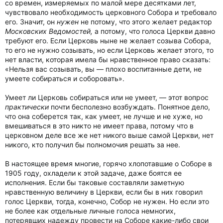
со времен, измеряемых по малой мере десятками лет,
чувствовало необходимость церковного Собора и требовало
его. Значит, он
нужен
не потому, что этого желает редактор
Московских Ведомостей,
а потому, что голоса Церкви давно
требуют его. Если Церковь ныне не желает созыва Собора,
то его не нужно созывать, но если Церковь желает этого, то
нет власти, которая имела бы нравственное право сказать:
«Нельзя вас созывать, вы — плохо воспитанные дети, не
умеете собираться и соборовать».
Умеет ли Церковь собираться или не умеет, — этот вопрос
практически
почти бесполезно возбуждать. Понятное дело,
что она соберется так, как умеет, не лучше и не хуже, но
вмешиваться в это никто не имеет права, потому что в
церковном деле все же нет никого выше самой Церкви, нет
никого, кто получил бы полномочия решать за нее.
В настоящее время многие, горячо хлопотавшие о Соборе в
1905 году, охладели к этой задаче, даже боятся ее
исполнения. Если бы таковые составляли заметную
нравственную величину в Церкви, если бы в них говорил
голос Церкви, тогда, конечно, Собор не нужен. Но если это
не более как отдельные личные голоса немногих,
потерявших надежду провести на Соборе какие-либо свои