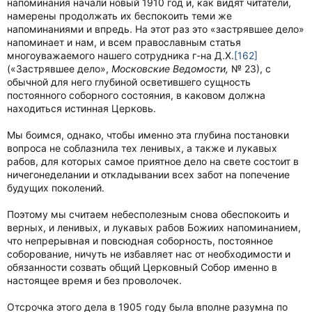
напоминания начали новый 1910 год и, как видят читатели,
намерены продолжать их беспокоить теми же
напоминаниями и впредь. На этот раз это «застрявшее дело»
напоминает и нам, и всем православным статья
многоуважаемого нашего сотрудника г-на Д.Х.
[162]
(«Застрявшее дело»,
Московские Ведомости,
№ 23), с
обычной для него глубиной осветившего сущность
постоянного соборного состояния, в каковом должна
находиться истинная Церковь.
Мы боимся, однако, чтобы именно эта глубина постановки
вопроса не соблазнила тех ленивых, а также и лукавых
рабов, для которых самое приятное дело на свете состоит в
ничегонеделании и откладывании всех забот на попечение
будущих поколений.
Поэтому мы считаем небесполезным снова обеспокоить и
верных, и ленивых, и лукавых рабов Божиих напоминанием,
что непрерывная и повсюдная соборность, постоянное
соборование, ничуть не избавляет нас от необходимости и
обязанности созвать общий Церковный Собор именно в
настоящее время и без проволочек.
Отсрочка этого дела в 1905 году была вполне разумна по