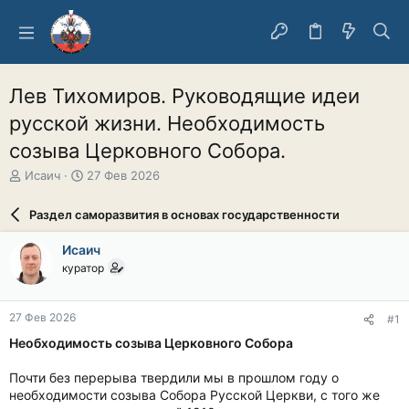
Лев Тихомиров. Руководящие идеи
русской жизни. Необходимость
созыва Церковного Собора.
А
Д
Исаич
27 Фев 2026
в
а
т
т
Раздел саморазвития в основах государственности
о
а
р
н
Исаич
т
а
куратор
е
ч
м
а
ы
л
27 Фев 2026
#1
а
Необходимость созыва Церковного Собора
Почти без перерыва твердили мы в прошлом году о
необходимости созыва Собора Русской Церкви, с того же