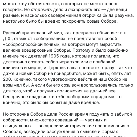
множеству обстоятельств, о которых не место теперь
говорить. Но
отсрочить
дело и
похоронить
его — две вещи
разные, и насколько своевременная отсрочка была разумна,
настолько было бы вредно похоронить созыв Собора.
Русский православный мир, как прекрасно объясняет г-н
Д.Х., отвык от «соборования», не представляет собой
«собороспособной почвы», на которой могут вырастать
великие всецерковные Соборы. Поэтому и было ошибочно
мнение тех деятелей 1905 года, которые полагали, что
достаточно созвать собор иерархов или с прибавкой
клириков и мирян, и Церковь наша процветет сразу, так что
даже и новый Собор не понадобится, может быть, опять лет
200. Конечно, такого чудотворного действия наш Собор не
возымел бы. А если бы его созывом воспользовались только
для того, чтобы получить полномочия на дальнейшее
бессрочное владычество «бессоборным порядком», то,
конечно, это было бы событие даже вредное.
Но отсрочка Собора дала России время подумать о забытой
соборности, множество совещаний — частных и
официальных — воскресили исторические воспоминания о
Соборах, возбудили рассуждения о смысле и формах