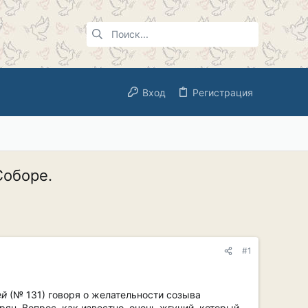
Вход
Регистрация
Соборе.
#1
ей
(№ 131) говоря о желательности созыва
ян. Вопрос, как известно, очень жгучий, который