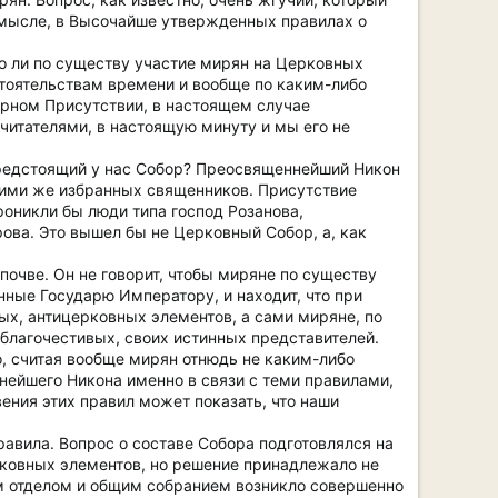
смысле, в Высочайше утвержденных правилах о
о ли по существу участие мирян на Церковных
оятельствам времени и вообще по каким-либо
рном Присутствии, в настоящем случае
читателями, в настоящую минуту и мы его не
предстоящий у нас Собор? Преосвященнейший Никон
и, ими же избранных священников. Присутствие
роникли бы люди типа господ Розанова,
ова. Это вышел бы не Церковный Собор, а, как
очве. Он не говорит, чтобы миряне по существу
енные Государю Императору, и находит, что при
ых, антицерковных элементов, а сами миряне, по
 благочестивых, своих истинных представителей.
о, считая вообще мирян отнюдь не каким-либо
нейшего Никона именно в связи с теми правилами,
ения этих правил может показать, что наши
авила. Вопрос о составе Собора подготовлялся на
рковных элементов, но решение принадлежало не
 отделом и общим собранием возникло совершенно