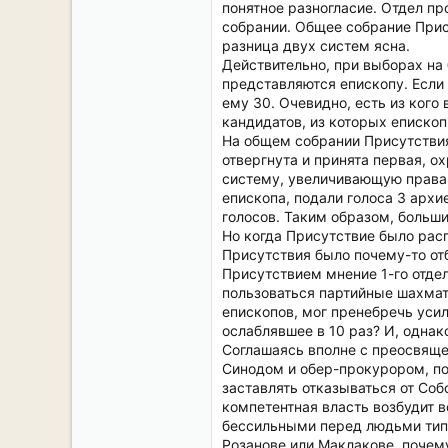
понятное разногласие. Отдел пр
собрании. Общее собрание Прис
разница двух систем ясна.
Действительно, при выборах на
представляются епископу. Если 
ему 30. Очевидно, есть из ког
кандидатов, из которых епископ
На общем собрании Присутствия
отвергнута и принята первая, о
систему, увеличивающую права 
епископа, подали голоса 3 архи
голосов. Таким образом, больш
Но когда Присутствие было расп
Присутствия было почему-то от
Присутствием мнение 1-го отде
пользоваться партийные шахмати
епископов, мог пренебречь уси
ослаблявшее в 10 раз? И, однак
Соглашаясь вполне с преосвяще
Синодом и обер-прокурором, по
заставлять отказываться от Соб
компетентная власть возбудит 
бессильными перед людьми типа
Розанове или Маклакове, почему