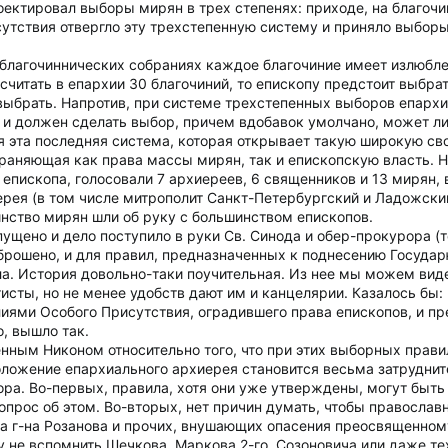
оектировал выборы мирян в трех степенях: приходе, на благоч
утствия отвергло эту трехстепенную систему и приняло выбор
 благочиннических собраниях каждое благочиние имеет излюбле
считать в епархии 30 благочиний, то епископу предстоит выбра
о выбрать. Напротив, при системе трехстепенных выборов епарх
 и должен сделать выбор, причем вдобавок умолчано, может ли
 эта последняя система, которая открывает такую широкую св
храняющая как права массы мирян, так и епископскую власть. Н
епископа, голосовали 7 архиереев, 6 священников и 13 мирян, 
ерея (в том числе митрополит Санкт-Петербургский и Ладожский
инство мирян шли об руку с большинством епископов.
ущено и дело поступило в руки Св. Синода и обер-прокурора (т
брошено, и для правил, предназначенных к поднесению Госуда
ла. История довольно-таки поучительная. Из нее мы можем вид
сты, но не менее удобств дают им и канцелярии. Казалось бы:
лиями Особого Присутствия, оградившего права епископов, и п
о, вышло так.
нным Никоном относительно того, что при этих выборных правил
ложение епархиального архиерея становится весьма затрудните
ора. Во-первых, правила, хотя они уже утверждены, могут быт
вопрос об этом. Во-вторых, нет причин думать, чтобы правосла
 г-на Розанова и прочих, внушающих опасения преосвященному
 не вспомнить Шечкова, Маркова 2-го, Созоновича или даже те