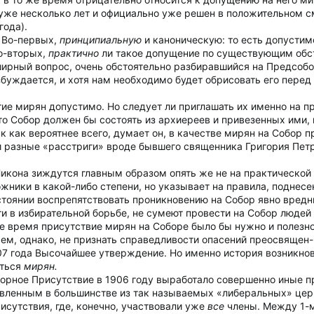
уже несколько лет и официально уже решен в положительном 
года).
. Во-первых,
принципиальную
и каноническую: то есть допустим
о-вторых,
практично
ли такое допущение по существующим обст
ирный вопрос, очень обстоятельно разбиравшийся на Предсобо
уждается, и хотя нам необходимо будет обрисовать его перед 
ие мирян допустимо. Но следует ли приглашать их именно на 
, что Собор должен бы состоять из архиереев и привезенных им
 как вероятнее всего, думает он, в качестве мирян на Собор п
и разные «расстриги» вроде бывшего священника Григория Петр
кона зиждутся главным образом опять же не на практической п
ожники в какой-либо степени, но указывает на правила, поднес
остоянии воспрепятствовать проникновению на Собор явно вредн
и в избирательной борьбе, не сумеют провести на Собор людей
ее время присутствие мирян на Соборе было бы нужно и полезн
м, однако, не признать справедливости опасений преосвящен-
07 года Высочайшее утверждение. Но именно история возникнов
аться
мирян.
борное Присутствие в 1906 году выработало совершенно иные пр
авленным в большинстве из так называемых «либеральных» це
исутствия, где, конечно, участвовали уже
все
члены. Между 1-м