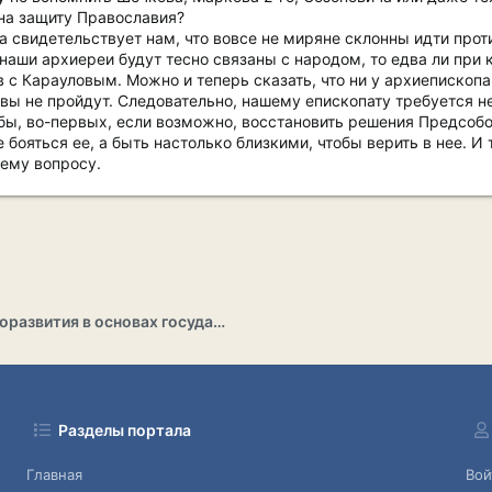
на защиту Православия?
 свидетельствует нам, что вовсе не миряне склонны идти прот
 наши архиереи будут тесно связаны с народом, то едва ли при 
 с Карауловым. Можно и теперь сказать, что ни у архиепископ
 не пройдут. Следовательно, нашему епископату требуется не 
бы, во-первых, если возможно, восстановить решения Предсобо
не бояться ее, а быть настолько близкими, чтобы верить в нее. 
ему вопросу.
Раздел саморазвития в основах государственности
Разделы портала
Главная
Вой