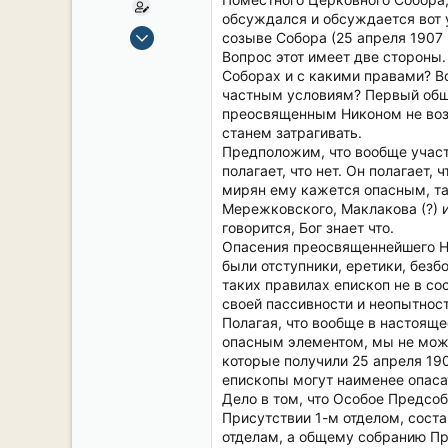
обсуждался и обсуждается вот 
15 Сен 2019
созыве Собора (25 апреля 1907 
2,106
Вопрос этот имеет две стороны
Соборах и с какими правами? В
17
частным условиям? Первый обш
38
преосвященным Никоном не возб
54
станем затрагивать.
Предположим, что вообще участ
СПб. Центр.
полагает, что нет. Он полагает
мирян ему кажется опасным, так
Мережковского, Маклакова (?) 
говорится, Бог знает что.
Опасения преосвященнейшего Ни
были отступники, еретики, безб
таких правилах епископ не в с
своей пассивности и неопытност
Полагая, что вообще в настоящ
опасным элементом, мы не може
которые получили 25 апреля 19
епископы могут наименее опас
Дело в том, что Особое Предсо
Присутствии 1-м отделом, сост
отделам, а общему собранию Пр