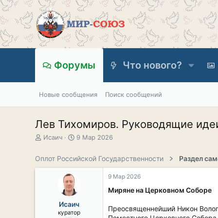
Форумы
Что нового?
Новые сообщения
Поиск сообщений
Лев Тихомиров. Руководящие иде
А
Д
Исаич
9 Мар 2026
в
а
т
т
Оплот Российской Государственности
о
а
р
н
9 Мар 2026
т
а
е
ч
Миряне на Церковном Соборе
м
а
Исаич
ы
л
Преосвященнейший Никон Волог
куратор
а
Поместного Церковного Собора, 