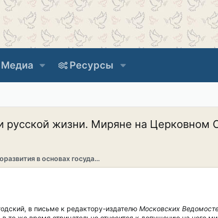
Медиа
Ресурсы
и русской жизни. Миряне на Церковном 
Раздел саморазвития в основах государственности
одский, в письме к редактору-издателю
Московских Ведомост
в то же время отрицательно относится к допущению на него мир