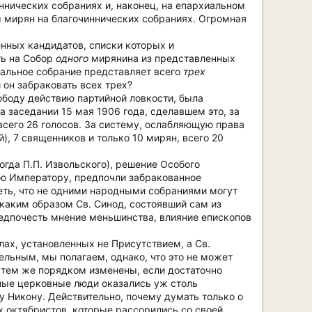
иннических собраниях и, наконец, на епархиальном
ы мирян на благочиннических собраниях. Огромная
нных кандидатов, списки которых и
ть на Собор
одного
мирянина из представленных
иальное собрание представляет всего
трех
 он забраковать всех трех?
ободу действию партийной ловкости, была
а заседании 15 мая 1906 года, сделавшем это, за
всего 26 голосов. За систему, ослабляющую права
), 7 священников и только 10 мирян, всего 20
огда П.П. Извольского), решение Особого
рю Императору, предпочли забракованное
еть, что не одними народными собраниями могут
 каким образом Св. Синод, состоявший сам из
редпочесть мнение меньшинства, влияние епископов
ах, установленных не Присутствием, а Св.
льным, мы полагаем, однако, что это не может
ь тем же порядком изменены, если достаточно
вные церковные люди оказались уж столь
 Никону. Действительно, почему думать только о
х октябристов, которые рассорились со своей