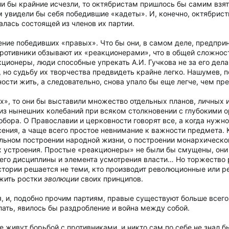
 бы крайние исчезли, то октябристам пришлось бы самим взяться
м увидели бы себя победившие «кадеты». И, конечно, октябрист
лась состоящей из членов их партии.
ение победивших «правых». Что бы они, в самом деле, предпри
 Противники обзывают их «реакционерами», что в общей сложнос
кционеры, люди способные упрекать А.И. Гучкова не за его дела,
 но судьбу их творчества предвидеть крайне легко. Нашумев, 
ности жить, а следовательно, снова упало бы еще легче, чем пр
х», то они бы выставили множество отдельных планов, личных и
 из нынешних колебаний при всяком столкновении с глубокими о
обора. О Православии и церковности говорят все, а когда нужн
ения, а чаще всего простое невнимание к важности предмета. 
льном построении народной жизни, о построении монархическог
х устроения. Простые «реакционеры» не были бы смущены, они
 его дисциплины и элемента усмотрения власти… Но торжество 
стории решается не теми, кто производит революционные или р
ожить ростки
эволюции
своих принципов.
я, и, подобно прочим партиям, правые существуют больше всего
лать, явилось бы раздробление и война между собой.
 живут борьбой с противниками, и никто сам по себе не знал бы