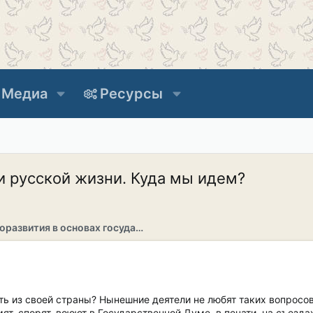
Медиа
Ресурсы
 русской жизни. Куда мы идем?
Раздел саморазвития в основах государственности
ть из своей страны? Нынешние деятели не любят таких вопросов
мят, спорят, воюют в Государственной Думе, в печати, на съезда