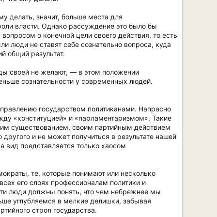
му делать, значит, больше места для
роли власти. Однако рассуждение это было бы
 вопросом о конечной цели своего действия, то есть
сли люди не ставят себе сознательно вопроса, куда
й общий результат.
ды своей не желают, — в этом положении
меньше сознательности у современных людей.
управлению государством политиканами. Напрасно
между «конституцией» и «парламентаризмом». Такие
ким существованием, своим партийным действием
 другого и не может получиться в результате нашей
на вид представляется только хаосом
емократы, те, которые понимают или несколько
 всех его слоях профессионалам политики и
эти люди должны понять, что чем небрежнее мы
ьше углубляемся в мелкие делишки, забывая
ртийного строя государства.