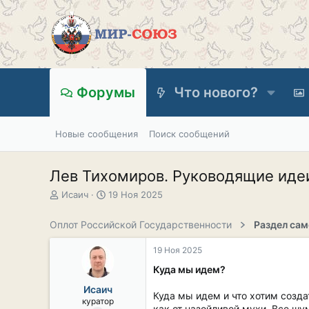
Форумы
Что нового?
Новые сообщения
Поиск сообщений
Лев Тихомиров. Руководящие идеи
А
Д
Исаич
19 Ноя 2025
в
а
т
т
Оплот Российской Государственности
о
а
р
н
19 Ноя 2025
т
а
е
ч
Куда мы идем?
м
а
Исаич
ы
л
Куда мы идем и что хотим созда
куратор
а
как от назойливой мухи. Все шу