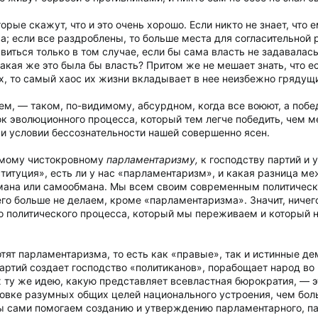
рые скажут, что и это очень хорошо. Если никто не знает, что е
а; если все раздроблены, то больше места для согласительной 
иться только в том случае, если бы сама власть не задавалась
какая же это была бы власть? Притом же не мешает знать, что е
х, то самый хаос их жизни вкладывает в нее неизбежно грядущи
м, — таком, по-видимому, абсурдном, когда все воюют, а побе
к эволюционного процесса, который тем легче победить, чем 
и условии бессознательности нашей совершенно ясен.
амому чистокровному
парламентаризму,
к господству партий и 
ституция», есть ли у нас «парламентаризм», и какая разница 
бмана или самообмана. Мы всем своим современным политичес
о больше не делаем, кроме «парламентаризма». Значит, ничего
го политического процесса, который мы переживаем и который 
отят парламентаризма, то есть как «правые», так и истинные д
партий создает господство «политиканов», порабощает народ во
 ту же идею, какую представляет всевластная бюрократия, — 
новке разумных общих целей национального устроения, чем бол
ы сами помогаем созданию и утверждению парламентарного, па