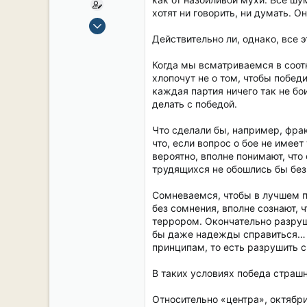
хотят ни говорить, ни думать.
15 Сен 2019
2,106
Действительно ли, однако, все э
17
Когда мы всматриваемся в соот
38
хлопочут не о том, чтобы победи
54
каждая партия ничего так не бои
делать с победой.
СПб. Центр.
Что сделали бы, например, фрак
что, если вопрос о бое не имее
вероятно, вполне понимают, что
трудящихся не обошлись бы без
Сомневаемся, чтобы в лучшем п
без сомнения, вполне сознают, 
террором. Окончательно разруши
бы даже надежды справиться… И
принципам, то есть разрушить 
В таких условиях победа страш
Относительно «центра», октябрис