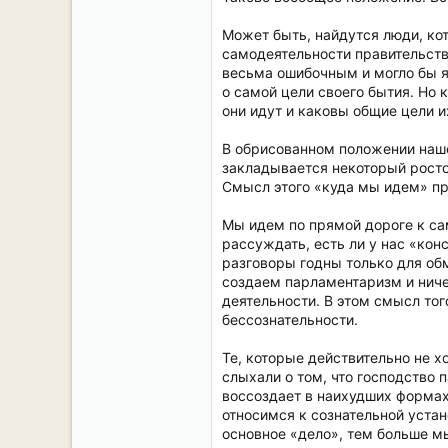
Может быть, найдутся люди, кото
самодеятельности правительств
весьма ошибочным и могло бы яв
о самой цели своего бытия. Но 
они идут и каковы общие цели и
В обрисованном положении наше
закладывается некоторый росто
Смысл этого «куда мы идем» пр
Мы идем по прямой дороге к с
рассуждать, есть ли у нас «кон
разговоры годны только для о
создаем парламентаризм и ничег
деятельности. В этом смысл то
бессознательности.
Те, которые действительно не х
слыхали о том, что господство 
воссоздает в наихудших формах
относимся к сознательной уста
основное «дело», тем больше м