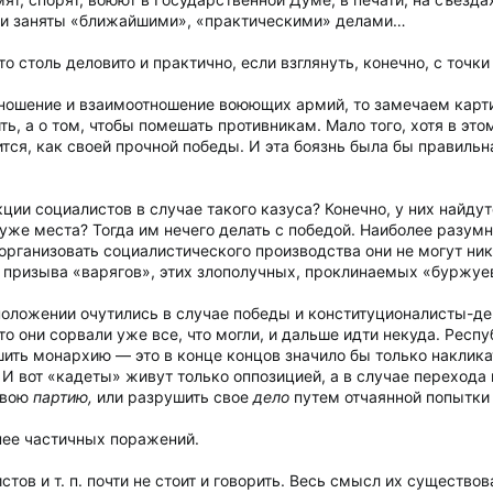
 Они заняты «ближайшими», «практическими» делами…
то столь деловито и практично, если взглянуть, конечно, с точк
ношение и взаимоотношение воюющих армий, то замечаем карт
ть, а о том, чтобы помешать противникам. Мало того, хотя в этом
тся, как своей прочной победы. И эта боязнь была бы правильна,
ции социалистов в случае такого казуса? Конечно, у них найдут
т уже места? Тогда им нечего делать с победой. Наиболее разу
 организовать социалистического производства они не могут ни
 призыва «варягов», этих злополучных, проклинаемых «буржуев
оложении очутились в случае победы и конституционалисты-д
что они сорвали уже все, что могли, и дальше идти некуда. Рес
ть монархию — это в конце концов значило бы только накликат
 вот «кадеты» живут только оппозицией, а в случае перехода
свою
партию,
или разрушить свое
дело
путем отчаянной попытки 
нее частичных поражений.
тов и т. п. почти не стоит и говорить. Весь смысл их существов