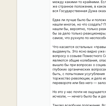
между какими-то крайними. Если
же странное положение, в како
вся Государственная Дума оказа
Едва ли лучше было бы и полож
нашли многое, но что создать?
нашли бы, вероятно, только реа
бы за дело только реакционеры,
самое, что рухнуло по неспособ
Что касается остальных «правы
выдвинуть. Это ясно видно уже
вопросу о созыве Поместного С
являются общие колебания, опас
вышло бы при вопросах о социа
глубоких органических вопроса
быть, с попытками усугубления
торжество революции, и дело и
перевороте или без него — зал
Но это у нас почти не ощущаетс
исчезли, — нечего было бы и де
Таково всеобщее положение. Все