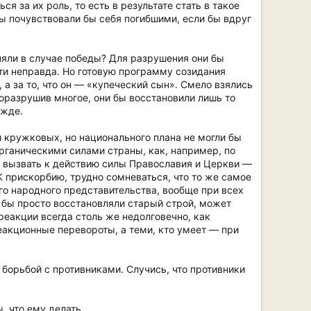
 за их роль, то есть в результате стать в такое
ы почувствовали бы себя погибшими, если бы вдруг
няли в случае победы? Для разрушения они бы
ти неправда. Но готовую программу созидания
 а за то, что он — «купеческий сын». Смело взялись
поразрушив многое, они бы восстановили лишь то
ежде.
 кружковых, но национального плана не могли бы
рганическими силами страны, как, например, по
о вызвать к действию силы Православия и Церкви —
К прискорбию, трудно сомневаться, что то же самое
о народного представительства, вообще при всех
 бы просто восстановляли старый строй, может
реакции всегда столь же недолговечно, как
еакционные перевороты, а теми, кто умеет — при
 борьбой с противниками. Случись, что противники
, что ему делать.