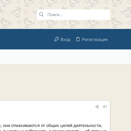
Вход
Регистрация
#1
; они отмахиваются от общих целей деятельности,
х, в частных собраниях, а зачем воюют — об этом не