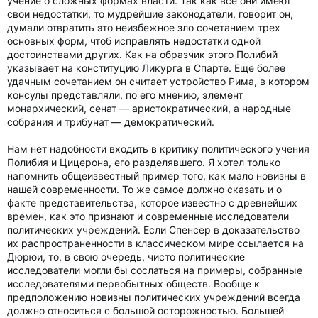
учение о сложных формах власти. Так как все они имеют
свои недостатки, то мудрейшие законодатели, говорит он,
думали отвратить это неизбежное зло сочетанием трех
основных форм, чтоб исправлять недостатки одной
достоинствами других. Как на образчик этого Полибий
указывает на конституцию Ликурга в Спарте. Еще более
удачным сочетанием он считает устройство Рима, в котором
консулы представляли, по его мнению, элемент
монархический, сенат — аристократический, а народные
собрания и трибунат — демократический.
Нам нет надобности входить в критику политического учения
Полибия и Цицерона, его разделявшего. Я хотел только
напомнить общеизвестный пример того, как мало новизны в
нашей современности. То же самое должно сказать и о
факте представительства, которое известно с древнейших
времен, как это признают и современные исследователи
политических учреждений. Если Спенсер в доказательство
их распространенности в классическом мире ссылается на
Дюрюи, то, в свою очередь, чисто политические
исследователи могли бы сослаться на примеры, собранные
исследователями первобытных обществ. Вообще к
предположению новизны политических учреждений всегда
должно относиться с большой осторожностью. Большей