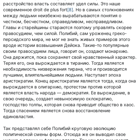
расстройство власть составляет удел силы. Это наше
современное droit de plus fort
[8]
. Но в самых столкновениях
между людьми неизбежно вырабатываются понятия о
честном, бесчестном, справедливом, несправедливом.
Главы и старейшины стараются поэтому управлять скорее
правосудием, чем силой. Полибий, сам уроженец греко-
персидского мира, не мог не знать живых примеров этого
вроде истории возвышения Дейока. Такие-то популярные
своим правосудием лица, говорит он, создают монархию.
Она держится, пока сохраняет свой нравственный характер.
Теряя его, она вырождается в тиранию. Тогда является
необходимость низвержения тирана, что и производится
лучшими, влиятельнейшими людьми. Наступает эпоха
аристократии. Конец аристократии является тогда, когда она
вырождается в олигархию, протестом против которой
является власть народа — демократия. Ее вырождение, в
свою очередь, создает невыносимую охлократию,
господство толпы, которая снова приводит общество в хаос.
Тогда спасением является снова восстановление
единовластия.
Так представлял себе Полибий круговую эволюцию
политической смены форм. Отсюда же он выводил свое