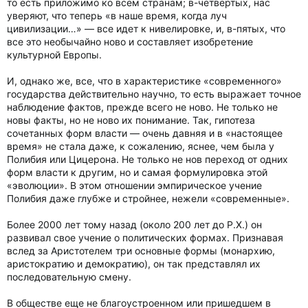
то есть приложимо ко всем странам; в-четвертых, нас
уверяют, что теперь «в наше время, когда луч
цивилизации…» — все идет к нивелировке, и, в-пятых, что
все это необычайно ново и составляет изобретение
культурной Европы.
И, однако же, все, что в характеристике «современного»
государства действительно научно, то есть выражает точное
наблюдение фактов, прежде всего не ново. Не только не
новы факты, но не ново их понимание. Так, гипотеза
сочетанных форм власти — очень давняя и в «настоящее
время» не стала даже, к сожалению, яснее, чем была у
Полибия или Цицерона. Не только не нов переход от одних
форм власти к другим, но и самая формулировка этой
«эволюции». В этом отношении эмпирическое учение
Полибия даже глубже и стройнее, нежели «современные».
Более 2000 лет тому назад (около 200 лет до Р.Х.) он
развивал свое учение о политических формах. Признавая
вслед за Аристотелем три основные формы (монархию,
аристократию и демократию), он так представлял их
последовательную смену.
В обществе еще не благоустроенном или пришедшем в