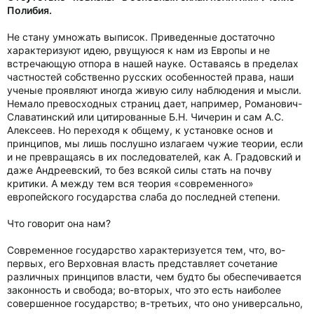
Полибия.
Не стану умножать выписок. Приведенные достаточно
характеризуют идею, рвущуюся к нам из Европы и не
встречающую отпора в нашей науке. Оставаясь в пределах
частностей собственно русских особенностей права, наши
ученые проявляют иногда живую силу наблюдения и мысли.
Немало превосходных страниц дает, например, Романович-
Славатинский или цитированные Б.Н. Чичерин и сам А.С.
Алексеев. Но переходя к общему, к установке основ и
принципов, мы лишь послушно излагаем чужие теории, если
и не превращаясь в их последователей, как А. Градовский и
даже Андреевский, то без всякой силы стать на почву
критики. А между тем вся теория «современного»
европейского государства слаба до последней степени.
Что говорит она нам?
Современное государство характеризуется тем, что, во-
первых, его Верховная власть представляет сочетание
различных принципов власти, чем будто бы обеспечивается
законность и свобода; во-вторых, что это есть наиболее
совершенное государство; в-третьих, что оно универсально,