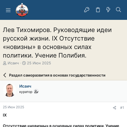
Лев Тихомиров. Руководящие идеи
русской жизни. IX Отсутствие
«новизны» в основных силах
политики. Учение Полибия.
А
Д
Исаич
25 Июн 2025
в
а
т
т
Раздел саморазвития в основах государственности
о
а
р
н
Исаич
т
а
куратор
е
ч
м
а
ы
л
25 Июн 2025
#1
а
IX
Отсутствие «новизны» в основных силах политики. Учение