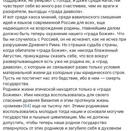
поддержки, не умирают с голода, и даже среди напастей
чувствуют себя во много раз счастливее, чем их враги и
разорители, выходцы «града диавола».
И вот среди хаоса мнений, среди вавилонского смешения
идей и языков современной России для всех, еще
надеющихся на возрождение родины, главнейшим делом
должно быть теперь охранение нашего «града Божия». Что
бы ни случилось с Россией, он не исчезнет, как не исчез при
разрушении Древнего Рима. Но страшна судьба страны,
когда обитатели «града Божия», как некогда блаженный
Августин, принуждены сказать себе, что все вокруг
развертывающееся есть уже не родина их, а «град
диавола», с которым их связывают разве только условия
материальной жизни да холодные узы юридического строя.
Пусть не постигнет нас это бедствие, ибо в нем — смерть
государства.
Родники жизни этической находятся только в «граде
Божием». Ими некогда воспользовалась для своего
спасения древняя Византия и этим протянула жизнь
«ромеев»
[64]
еще на тысячу лет. Этими родниками
воспользовались молодые тогда нации и основали могучие
государства и пышные цивилизации. Мы не должны
допустить, чтобы теперь наше родное государство
отвернулось от этих родников и загубило себя в духовном