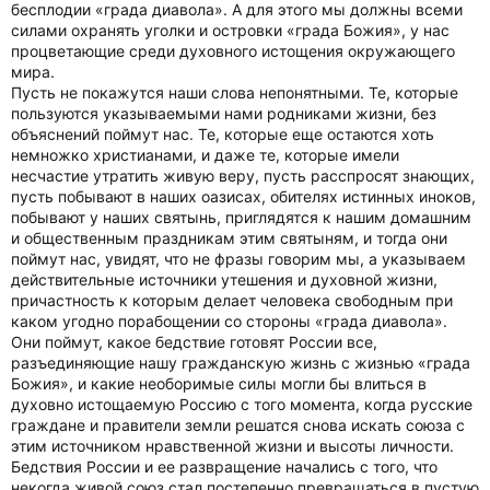
бесплодии «града диавола». А для этого мы должны всеми
силами охранять уголки и островки «града Божия», у нас
процветающие среди духовного истощения окружающего
мира.
Пусть не покажутся наши слова непонятными. Те, которые
пользуются указываемыми нами родниками жизни, без
объяснений поймут нас. Те, которые еще остаются хоть
немножко христианами, и даже те, которые имели
несчастие утратить живую веру, пусть расспросят знающих,
пусть побывают в наших оазисах, обителях истинных иноков,
побывают у наших святынь, приглядятся к нашим домашним
и общественным праздникам этим святыням, и тогда они
поймут нас, увидят, что не фразы говорим мы, а указываем
действительные источники утешения и духовной жизни,
причастность к которым делает человека свободным при
каком угодно порабощении со стороны «града диавола».
Они поймут, какое бедствие готовят России все,
разъединяющие нашу гражданскую жизнь с жизнью «града
Божия», и какие необоримые силы могли бы влиться в
духовно истощаемую Россию с того момента, когда русские
граждане и правители земли решатся снова искать союза с
этим источником нравственной жизни и высоты личности.
Бедствия России и ее развращение начались с того, что
некогда живой союз стал постепенно превращаться в пустую