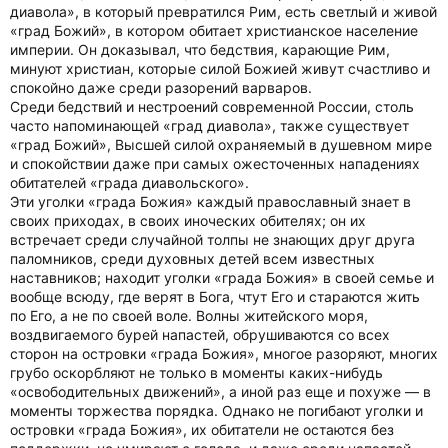
диавола», в который превратился Рим, есть светлый и живой
«град Божий», в котором обитает христианское население
империи. Он доказывал, что бедствия, карающие Рим,
минуют христиан, которые силой Божией живут счастливо и
спокойно даже среди разорений варваров.
Среди бедствий и нестроений современной России, столь
часто напоминающей «град диавола», также существует
«град Божий», Высшей силой охраняемый в душевном мире
и спокойствии даже при самых ожесточенных нападениях
обитателей «града диавольского».
Эти уголки «града Божия» каждый православный знает в
своих приходах, в своих иноческих обителях; он их
встречает среди случайной толпы не знающих друг друга
паломников, среди духовных детей всем известных
наставников; находит уголки «града Божия» в своей семье и
вообще всюду, где верят в Бога, чтут Его и стараются жить
по Его, а не по своей воле. Волны житейского моря,
воздвигаемого бурей напастей, обрушиваются со всех
сторон на островки «града Божия», многое разоряют, многих
грубо оскорбляют не только в моменты каких-нибудь
«освободительных движений», а иной раз еще и похуже — в
моменты торжества порядка. Однако не погибают уголки и
островки «града Божия», их обитатели не остаются без