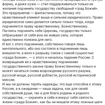
форму, и даже хуже — стал поддерживаться только из
желания подчинить государству свободный «град Божий».
Это предприятие — фантастическое, потому что
нравственный элемент выше и сильнее юридического. Право
юридическое само делается сильно только тогда, когда
подчиняется праву нравственному, Божественному.
Пытаясь подчинить себе Церковь, государство только
отбрасывает от себя всю ее живую силу, которая
единственно полезна для него.
И вот с этого подчинения, собственно говоря лишь
мечтательного, ибо оно состояло в подчинении лишь
внешности, а вело к разрыву союза с самой сущностью
«града Божия», — с этого и началось падение России. С
возвращения ее к нравственному подчинению
государственного закона праву Божественному только и
может начаться снова возрождение русского разума,
русской мощи, русской доблести, русской исторической
миссии.
И мы не должны терять надежды, что еще способна к этому
Россия, а в ожидании — наша задача, как для своей
собственной души, так и для блага родины и родного
государства, — охранять в себе и вокруг себя святость
жизни «града Божия», как бы ни мешали этому ложные шаги