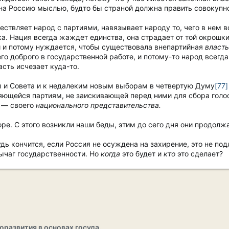
 на Россию мыслью, будто бы страной должна править совокупно
ествляет народ с партиями, навязывает народу то, чего в нем в
ка. Нация всегда жаждет единства, она страдает от той окрошк
й и потому нуждается, чтобы существовала внепартийная
власть
го доброго в государственной работе, и потому-то народ всегда
асть исчезает куда-то.
 и Совета и к недалеким новым выборам в четвертую Думу
[77]
ющейся партиям, не заискивающей перед ними для сбора голосо
, — своего
национального представительства.
оре. С этого возникли наши беды, этим до сего дня они продолж
дь кончится, если Россия не осуждена на захирение, это не п
ычаг государственности. Но
когда
это будет и
кто
это сделает?
Раздел саморазвития в основах государственности