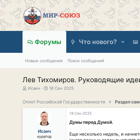
Форумы
Что нового?
Новые сообщения
Поиск сообщений
Лев Тихомиров. Руководящие иде
А
Д
Исаич
18 Сен 2025
в
а
т
т
Оплот Российской Государственности
о
а
р
н
18 Сен 2025
т
а
е
ч
Думы перед Думой.
м
а
Исаич
ы
л
Еще несколько недель, и начне
куратор
а
много важных задач выступят с