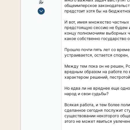
общеимперское законодательств
15 Сен 2019
предстоит хотя бы на бюджетной
2,130
И вот, имея множество частных
17
предстоящую сессию не будем и
38
концу полномочиям выборных чл
54
какое собственно государство о
СПб. Центр.
Прошло почти пять лет со време
устраивается, остается спорен,
Между тем пока он не решен, Р
вредным образом на работе по
характером решений, пестротой
Но едва ли не вреднее еще одно
народ и свои судьбы?
Всякая работа, и тем более пол
сделанное сегодня послужит ст
существовании некоторого обще
этого не может явиться увлечен