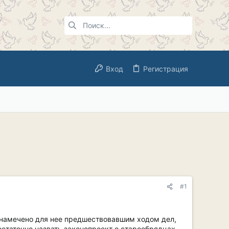
Вход
Регистрация
#1
е намечено для нее предшествовавшим ходом дел,
статочно назвать законопроект о старообрядцах,