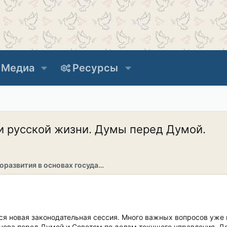
Медиа
Ресурсы
и русской жизни. Думы перед Думой.
Раздел саморазвития в основах государственности
тся новая законодательная сессия. Много важных вопросов уж
нова перед Думой и Советом по делам текущего управления. До