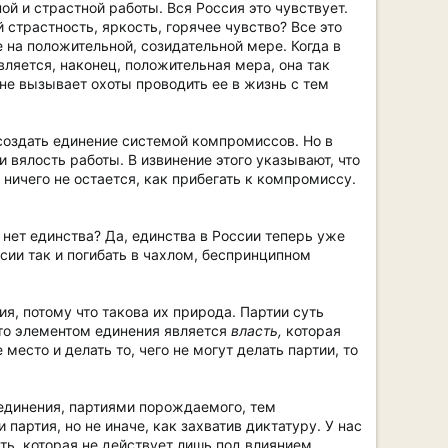
й и страстной работы. Вся Россия это чувствует.
страстность, яркость, горячее чувство? Все это
 на положительной, созидательной мере. Когда в
вляется, наконец, положительная мера, она так
 не вызывает охоты проводить ее в жизнь с тем
 создать единение системой компромиссов. Но в
 вялость работы. В извинение этого указывают, что
ничего не остается, как прибегать к компромиссу.
 нет единства? Да, единства в России теперь уже
сии так и погибать в чахлом, беспринципном
я, потому что такова их природа. Партии суть
 что элементом единения является
власть,
которая
место и делать то, чего не могут делать партии, то
единения, партиями порождаемого, тем
партия, но не иначе, как захватив диктатуру. У нас
сть, которая не действует лишь под влиянием