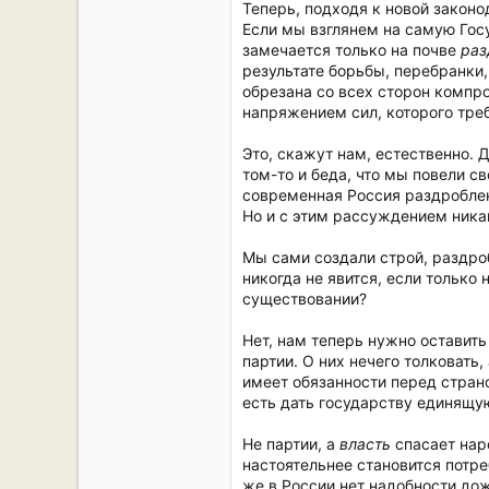
Теперь, подходя к новой законо
Если мы взглянем на самую Госу
замечается только на почве
раз
результате борьбы, перебранки,
обрезана со всех сторон компро
напряжением сил, которого треб
Это, скажут нам, естественно. 
том-то и беда, что мы повели с
современная Россия раздроблена
Но и с этим рассуждением никак
Мы сами создали строй, раздроб
никогда не явится, если только
существовании?
Нет, нам теперь нужно оставить
партии. О них нечего толковать
имеет обязанности перед страной
есть дать государству единящ
Не партии, а
власть
спасает нар
настоятельнее становится потре
же в России нет надобности дож