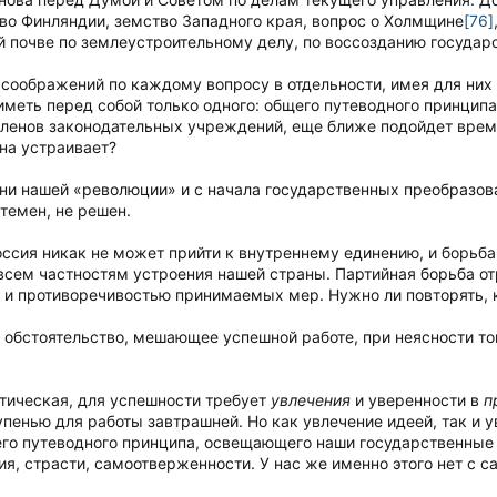
о Финляндии, земство Западного края, вопрос о Холмщине
[76]
 почве по землеустроительному делу, по воссозданию государст
 соображений по каждому вопросу в отдельности, имея для них 
меть перед собой только одного: общего путеводного принципа 
енов законодательных учреждений, еще ближе подойдет время н
на устраивает?
ни нашей «революции» и с начала государственных преобразован
 темен, не решен.
оссия никак не может прийти к внутреннему единению, и борь
 всем частностям устроения нашей страны. Партийная борьба 
 и противоречивостью принимаемых мер. Нужно ли повторять, к
 обстоятельство, мешающее успешной работе, при неясности то
итическая, для успешности требует
увлечения
и уверенности в
п
упенью для работы завтрашней. Но как увлечение идеей, так и 
го путеводного принципа, освещающего наши государственные 
ия, страсти, самоотверженности. У нас же именно этого нет с 