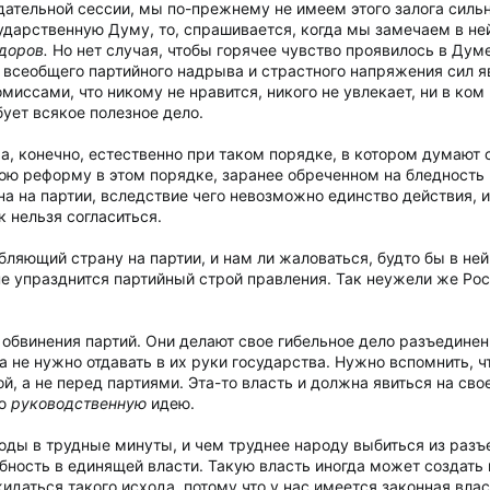
дательной сессии, мы по-прежнему не имеем этого залога сильно
дарственную Думу, то, спрашивается, когда мы замечаем в ней 
доров.
Но нет случая, чтобы горячее чувство проявилось в Думе
 всеобщего партийного надрыва и страстного напряжения сил я
миссами, что никому не нравится, никого не увлекает, ни в ком
ует всякое полезное дело.
Да, конечно, естественно при таком порядке, в котором думают
вою реформу в этом порядке, заранее обреченном на бледность и
 на партии, вследствие чего невозможно единство действия, и 
 нельзя согласиться.
ляющий страну на партии, и нам ли жаловаться, будто бы в ней
 не упразднится партийный строй правления. Так неужели же Рос
 обвинения партий. Они делают свое гибельное дело разъединени
, а не нужно отдавать в их руки государства. Нужно вспомнить,
, а не перед партиями. Эта-то власть и должна явиться на свое 
ую
руководственную
идею.
оды в трудные минуты, и чем труднее народу выбиться из разъ
бность в единящей власти. Такую власть иногда может создать и 
идаться такого исхода, потому что у нас имеется законная вла