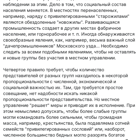
наблюдении за этим. Дело в том, что социальный состав
населения меняется. В местностях перенаселенных,
например, наряду с привилегированными "старожилами"
являются обездоленные "новожилы". Развивающаяся
промышленность создает в других местах фабричное
население, или горнорабочее и т. п. Иногда обнаруживаются
своеобразные явления, как, например, весьма важный слой
"дачепромышленников" Московского узда... Необходимо
следить за всеми подобными явлениями, чтобы не оставлять
и новые группы без участия в местном управлении.
Четвертое правило требует, чтобы количество
представителей от разных групп находилось в некоторой
пропорциональности с численной, экономической и
социальной важностью их. Там, где требуется простое
совещание, нет надобности искать никакой
пропорциональности представительства. Но местное
управление "решает" меры и приводит их в исполнение. При
этом немыслимо допускать, чтобы более слабые группы
могли командовать более сильными, чтобы громадная
масса, например, крестьянства, была подавляема сотней
семейств "привилегированных сословий" или, наоборот,
численное большинство бедных могло разорять богатое