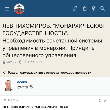
ЛЕВ ТИХОМИРОВ. "МОНАРХИЧЕСКАЯ
ГОСУДАРСТВЕННОСТЬ".
Необходимость сочетанной системы
управления в монархии. Принципы
общественного управления.
А
Д
Исаич
29 Ноя 2025
в
а
т
т
Раздел саморазвития в основах государственности
о
а
р
н
Исаич
т
а
куратор
е
ч
м
а
ы
л
29 Ноя 2025
#1
а
ЛЕВ ТИХОМИРОВ. "МОНАРХИЧЕСКАЯ