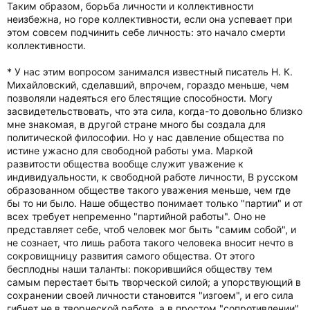
Таким образом, борьба личности и коллективности
неизбежна, но горе коллективности, если она успевает при
этом совсем подчинить себе личность: это начало смерти
коллективности.
* У нас этим вопросом занимался известный писатель Н. К.
Михайловский, сделавший, впрочем, гораздо меньше, чем
позволяли надеяться его блестящие способности. Могу
засвидетельствовать, что эта сила, когда-то довольно близко
мне знакомая, в другой стране много бы создала для
политической философии. Но у нас давление общества по
истине ужасно для свободной работы ума. Маркой
развитости общества вообще служит уважение к
индивидуальности, к свободной работе личности, В русском
образованном обществе такого уважения меньше, чем где
бы то ни было. Наше общество понимает только "партии" и от
всех требует непременно "партийной работы". Оно не
представляет себе, чтоб человек мог быть "самим собой", и
не сознает, что лишь работа такого человека вносит нечто в
сокровищницу развития самого общества. От этого
бесплодны наши таланты: покорившийся обществу тем
самым перестает быть творческой силой; а упорствующий в
сохранении своей личности становится "изгоем", и его сила
гибнет не в творческой работе, а в простом "сопротивлении"