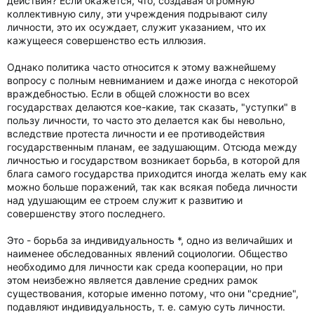
действия? Если окажется, что, создавая огромную
коллективную силу, эти учреждения подрывают силу
личности, это их осуждает, служит указанием, что их
кажущееся совершенство есть иллюзия.
Однако политика часто относится к этому важнейшему
вопросу с полным невниманием и даже иногда с некоторой
враждебностью. Если в общей сложности во всех
государствах делаются кое-какие, так сказать, "уступки" в
пользу личности, то часто это делается как бы невольно,
вследствие протеста личности и ее противодействия
государственным планам, ее задушающим. Отсюда между
личностью и государством возникает борьба, в которой для
блага самого государства приходится иногда желать ему как
можно больше поражений, так как всякая победа личности
над удушающим ее строем служит к развитию и
совершенству этого последнего.
Это - борьба за индивидуальность *, одно из величайших и
наименее обследованных явлений социологии. Общество
необходимо для личности как среда кооперации, но при
этом неизбежно является давление средних рамок
существования, которые именно потому, что они "средние",
подавляют индивидуальность, т. е. самую суть личности.