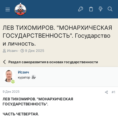
ЛЕВ ТИХОМИРОВ. "МОНАРХИЧЕСКАЯ
ГОСУДАРСТВЕННОСТЬ". Государство
и личность.
А
Д
Исаич
9 Дек 2025
в
а
т
т
Раздел саморазвития в основах государственности
о
а
р
н
Исаич
т
а
куратор
е
ч
м
а
ы
л
9 Дек 2025
#1
а
ЛЕВ ТИХОМИРОВ. "МОНАРХИЧЕСКАЯ
ГОСУДАРСТВЕННОСТЬ".
ЧАСТЬ ЧЕТВЕРТАЯ.