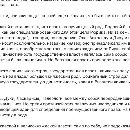
аказывать.
сти, явившиеся для князей, еще не значат, чтобы в княжеской 
зей составляет то, что власть получил целый род. Родовой бы
м как бы специализированного для этой цели Рюрика. Ни за кем,
яжеского рода", - говорит, по преданию, Олег Аскольду и Диру и
, - носят исключительно, название князей; оно принадлежало им
ание князя, приобретаемое только происхождением от Рирюковой
, династичность государственной власти являлась сама собою.
князя была единолична. Но Верховная власть принадлежала все
его социального строя, государственная власть явилась сразу 
, - в ней владел большой княжеский род". Социальный строй дал
акую государственную династичность, какая в Византии явилась
ы, Дуки, Ласкарисы, Палеологи, все между собой перероднившие
нами - нет. Но среди претензий этих различных наследников и
оводящей идеи для определения преимущественного права. На 
инству в роду.
жеской и великокняжеской власти, само по себе, не предсказы