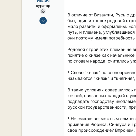
Исаич
ы
л
куратор
а
В отличие от Византии, Русь с
15 Сен 2019
быт, один и тот же родовой стр
2,113
мало развиты и оформлены. Если
путь, и племена, углублявшиеся
17
они поэтому имели потребность 
38
54
Родовой строй этих племен не в
понятие о князе как начальнике
СПб. Центр.
по словам народа, считались у
* Слово "князь" по словопроизв
называются "князь" и "княгиня", т
В таких условиях совершилось п
князей, связанных каждый с узк
подпадать господству иноплемен
русской государственности, при
* Не считаю возможным сомнева
призвания Рюрика, Синеуса и Тр
свое происхождение? Впрочем, б