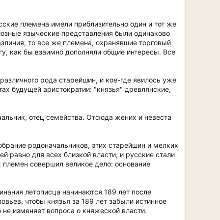
сские племена имели приблизительно один и тот же
игиозные языческие представления были одинаково
азличия, то все же племена, охранявшие торговый
гу, как бы взаимно дополняли общие интересы. Все
различного рода старейшин, и кое-где явилось уже
стах будущей аристократии: "князья" древлянские,
ачальник, отец семейства. Отсюда жених и невеста
собрание родоначальников, этих старейшин и мелких
ей равно для всех близкой власти, и русские стали
х племен совершил великое дело: основание
инания летописца начинаются 189 лет после
овьев, чтобы князья за 189 лет забыли истинное
 не изменяет вопроса о княжеской власти.