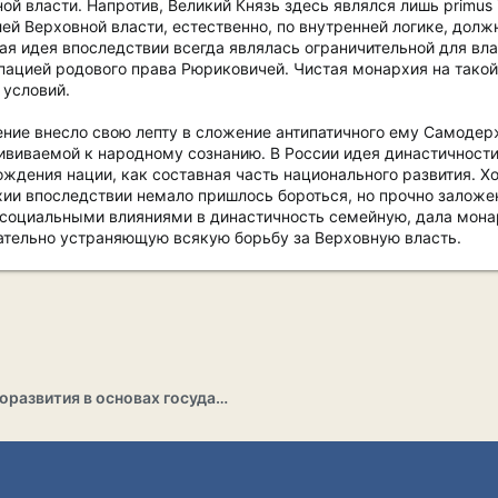
ой власти. Напротив, Великий Князь здесь являлся лишь primus 
ей Верховной власти, естественно, по внутренней логике, долж
я идея впоследствии всегда являлась ограничительной для влас
ацией родового права Рюриковичей. Чистая монархия на такой 
 условий.
ение внесло свою лепту в сложение антипатичного ему Самодер
рививаемой к народному сознанию. В России идея династичност
ждения нации, как составная часть национального развития. Хо
хии впоследствии немало пришлось бороться, но прочно заложе
социальными влияниями в династичность семейную, дала монар
ательно устраняющую всякую борьбу за Верховную власть.
Раздел саморазвития в основах государственности