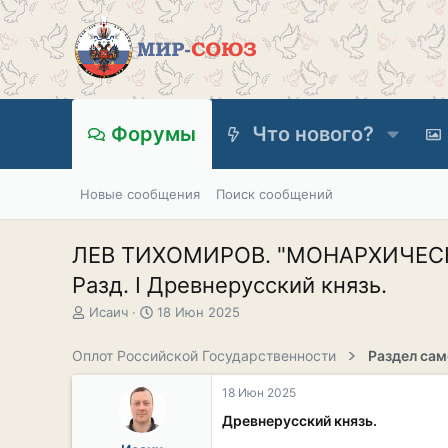
Форумы
Что нового?
Новые сообщения
Поиск сообщений
ЛЕВ ТИХОМИРОВ. "МОНАРХИЧЕСКА
Разд. I Древнерусский князь.
А
Д
Исаич
18 Июн 2025
в
а
т
т
Оплот Российской Государственности
о
а
р
н
18 Июн 2025
т
а
е
ч
Древнерусский князь.
м
а