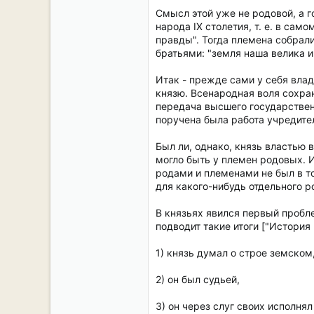
Смысл этой уже не родовой, а г
народа IX столетия, т. е. в сам
правды". Тогда племена собрали
братьями: "земля наша велика и
Итак - прежде сами у себя влад
князю. Всенародная воля сохран
передача высшего государственн
поручена была работа учредите
Был ли, однако, князь властью
могло быть у племен родовых. И
родами и племенами не был в то
для какого-нибудь отдельного р
В князьях явился первый пробле
подводит такие итоги ["История Росси
1) князь думал о строе земском
2) он был судьей,
3) он через слуг своих исполня