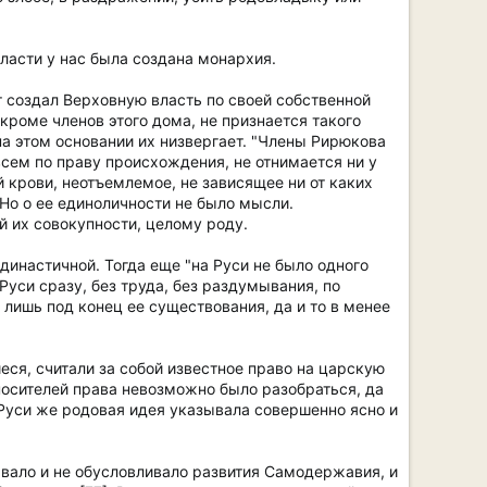
власти у нас была создана монархия.
т создал Верховную власть по своей собственной
 кроме членов этого дома, не признается такого
 на этом основании их низвергает. "Члены Рирюкова
 всем по праву происхождения, не отнимается ни у
 крови, неотъемлемое, не зависящее ни от каких
 Но о ее единоличности не было мысли.
й их совокупности, целому роду.
династичной. Тогда еще "на Руси не было одного
 Руси сразу, без труда, без раздумывания, по
 лишь под конец ее существования, да и то в менее
ся, считали за собой известное право на царскую
 носителей права невозможно было разобраться, да
Руси же родовая идея указывала совершенно ясно и
вало и не обусловливало развития Самодержавия, и