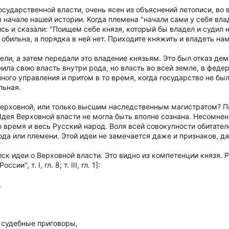
осударственной власти, очень ясен из объяснений летописи, во
ом начале нашей истории. Когда племена "начали сами у себя влад
сь и сказали: "Поищем себе князя, который бы владел и судил н
 обильна, а порядка в ней нет. Приходите княжить и владеть нам
ели, а затем передали это владение князьям. Это был отказ дем
ила свою власть внутри рода, но власть во всей земле, в феде
ого управления и притом в то время, когда государство не был
льная.
 верховной, или только высшим наследственным магистратом? По
дея Верховной власти не могла быть вполне сознана. Несомнен
 время и весь Русский народ. Воля всей совокупности обитате
ода или племени. Этой идеи не замечается даже и признаков, да
ск идеи о Верховной власти. Это видно из компетенции князя. 
и", т. I, гл. 8; т. III, гл. 1]:
,
л судебные приговоры,