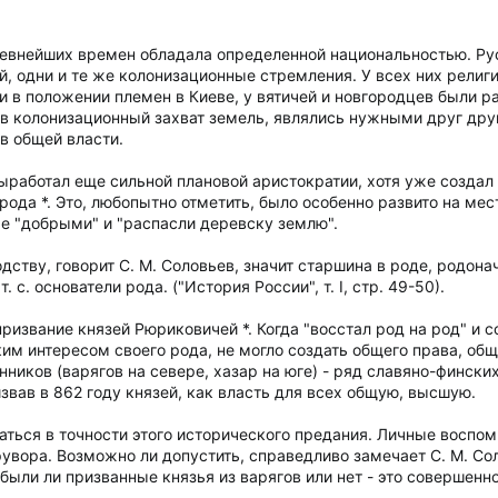
 древнейших времен обладала определенной национальностью. Ру
ой, одни и те же колонизационные стремления. У всех них рел
 в положении племен в Киеве, у вятичей и новгородцев были р
 в колонизационный захват земель, являлись нужными друг дру
в общей власти.
ыработал еще сильной плановой аристократии, хотя уже создал 
 рода *. Это, любопытно отметить, было особенно развито на ме
же "добрыми" и "распасли деревску землю".
одству, говорит С. М. Соловьев, значит старшина в роде, родон
. с. основатели рода. ("История России", т. I, стр. 49-50).
ризвание князей Рюриковичей *. Когда "восстал род на род" и 
им интересом своего рода, не могло создать общего права, общ
ников (варягов на севере, хазар на юге) - ряд славяно-фински
звав в 862 году князей, как власть для всех общую, высшую.
ться в точности этого исторического предания. Личные воспом
увора. Возможно ли допустить, справедливо замечает С. М. Сол
ыли ли призванные князья из варягов или нет - это совершенно