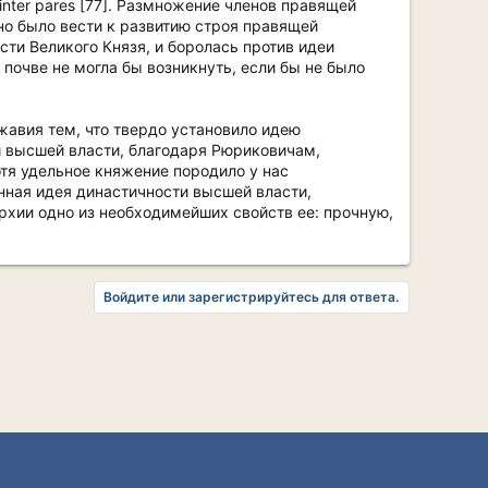
inter pares [77]. Размножение членов правящей
но было вести к развитию строя правящей
ти Великого Князя, и боролась против идеи
почве не могла бы возникнуть, если бы не было
жавия тем, что твердо установило идею
и высшей власти, благодаря Рюриковичам,
тя удельное княжение породило у нас
нная идея династичности высшей власти,
хии одно из необходимейших свойств ее: прочную,
Войдите или зарегистрируйтесь для ответа.