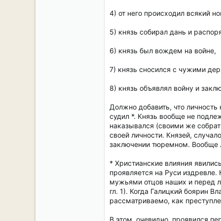
4) от него происходил всякий но
5) князь собирал дань и распор
6) князь был вождем на войне,
7) князь сносился с чужими де
8) князь объявлял войну и закл
Должно добавить, что личность 
судил *. Князь вообще не подле
наказывался (своими же собрат
своей личности. Князей, случал
заключении тюремном. Вообще л
* Христианские влияния явились
проявляется на Руси издревле. 
мужьями отцов наших и перед лю
гл. 1). Когда Галицкий боярин 
рассматриваемо, как преступле
В этом, очевидно, проявился пе