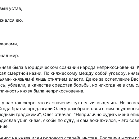
вый устав,
яжался ею,
ржавами,
ючал мир.
князя была в юридическом сознании народа неприкосновенна. Кн
жал смертной казни. По княжескому между собой уговору, княз
ьями-князьями) лишь отнятием власти. Даже за ослепление Вас
ось, убивали, в качестве средства борьбы, но никогда не в смы
ичность князя была неприкосновенна.
 у нас так скоро, что их значения тут нельзя выделить. Но во 
Когда братья предлагали Олегу разобрать свои с ним неудовол
дьми градскими", Олег отвечал: "Неприлично судить меня еписко
Владислав убил князя, якобы по суду, и сам вокняжился, - это с
ние.
ренос на князя идеи родового старейшинства. Родовичи могли п