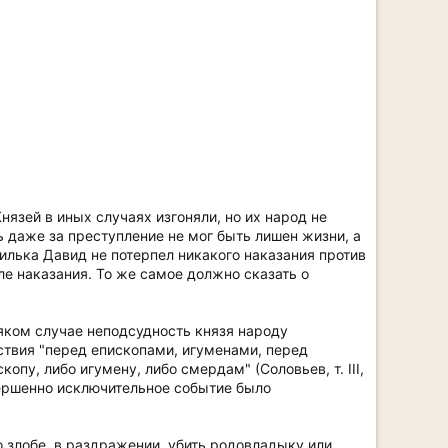
язей в иных случаях изгоняли, но их народ не
ь даже за преступление не мог быть лишен жизни, а
илька Давид не потерпел никакого наказания против
сле наказания. То же самое должно сказать о
всяком случае неподсудность князя народу
ьствия "перед епископами, игуменами, перед
пу, либо игумену, либо смердам" (Соловьев, т. III,
овершенно исключительное событие было
о злобе, в раздражении, убить родовладыку или