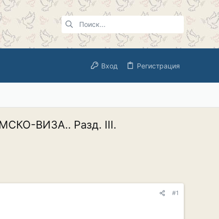
Вход
Регистрация
О-ВИЗА.. Разд. III.
#1