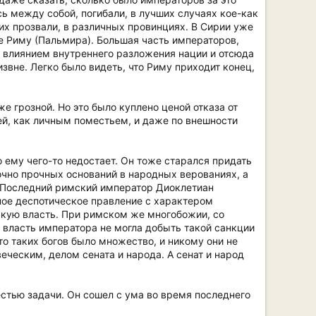
ь между собой, погибали, в лучших случаях кое-как
их прозвали, в различных провинциях. В Сирии уже
е Риму (Пальмира). Большая часть императоров,
д влиянием внутреннего разложения нации и отсюда
звне. Легко было видеть, что Риму приходит конец,
 грозной. Но это было куплено ценой отказа от
й, как личным поместьем, и даже по внешности
о ему чего-то недостает. Он тоже старался придать
точно прочных оснований в народных верованиях, а
и. Последний римский император Диоклетиан
чное деспотическое правление с характером
акую власть. При римском же многобожии, со
власть императора не могла добыть такой санкции
о таких богов было множество, и никому они не
ческим, делом сената и народа. А сенат и народ
тью задачи. Он сошел с ума во время последнего