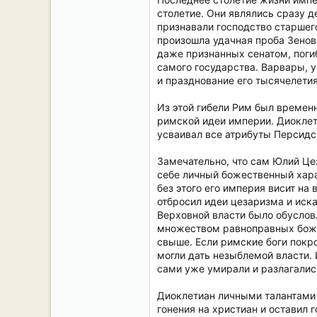
столетие. Они являлись сразу 
признавали господство старшег
произошла удачная проба Зенов
даже признанных сенатом, поги
самого государства. Варвары, у
и празднование его тысячелетия
Из этой гибели Рим был временн
римской идеи империи. Диоклет
усваивал все атрибуты Персидс
Замечательно, что сам Юлий Цез
себе личный божественный харак
без этого его империя висит на
отбросил идеи цезаризма и иска
Верховной власти было обуслов
множеством равноправных божко
свыше. Если римские боги покро
могли дать незыблемой власти.
сами уже умирали и разлагалис
Диоклетиан личными талантами 
гонения на христиан и оставил 