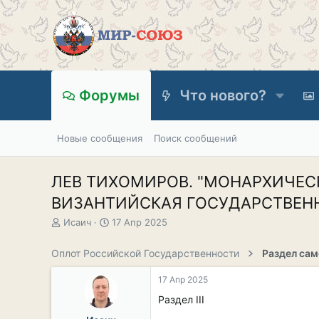
Форумы
Что нового?
Новые сообщения
Поиск сообщений
ЛЕВ ТИХОМИРОВ. "МОНАРХИЧЕСКАЯ
ВИЗАНТИЙСКАЯ ГОСУДАРСТВЕННОС
А
Д
Исаич
17 Апр 2025
в
а
т
т
Оплот Российской Государственности
о
а
р
н
17 Апр 2025
т
а
е
ч
Раздел III
м
а