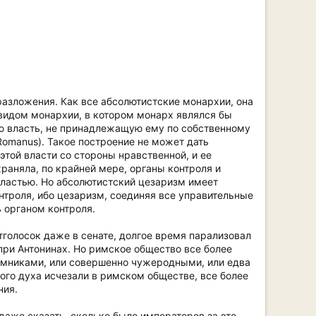
азложения. Как все абсолютистские монархии, она
 видом монархии, в котором монарх являлся бы
ю власть, не принадлежащую ему по собственному
Romanus). Такое построение не может дать
этой власти со стороны нравственной, и ее
раняла, по крайней мере, органы контроля и
властью. Но абсолютистский цезаризм имеет
троля, ибо цезаризм, соединяя все управительные
ь органом контроля.
голосок даже в сенате, долгое время парализовал
при Антонинах. Но римское общество все более
аемниками, или совершенно чужеродными, или едва
го духа исчезали в римском обществе, все более
ния.
даже сказать, сколько было императоров за это