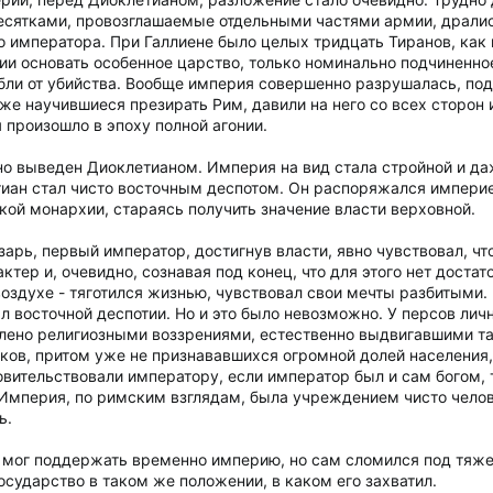
десятками, провозглашаемые отдельными частями армии, дралис
о императора. При Галлиене было целых тридцать Тиранов, как 
ии основать особенное царство, только номинально подчиненно
бли от убийства. Вообще империя совершенно разрушалась, по
же научившиеся презирать Рим, давили на него со всех сторон и
 произошло в эпоху полной агонии.
о выведен Диоклетианом. Империя на вид стала стройной и даже
иан стал чисто восточным деспотом. Он распоряжался империе
кой монархии, стараясь получить значение власти верховной.
арь, первый император, достигнув власти, явно чувствовал, чт
тер и, очевидно, сознавая под конец, что для этого нет доста
 воздухе - тяготился жизнью, чувствовал свои мечты разбитым
л восточной деспотии. Но и это было невозможно. У персов ли
лено религиозными воззрениями, естественно выдвигавшими т
в, притом уже не признававшихся огромной долей населения, 
вительствовали императору, если император был и сам богом, т
 Империя, по римским взглядам, была учреждением чисто челове
ь.
мог поддержать временно империю, но сам сломился под тяжес
государство в таком же положении, в каком его захватил.