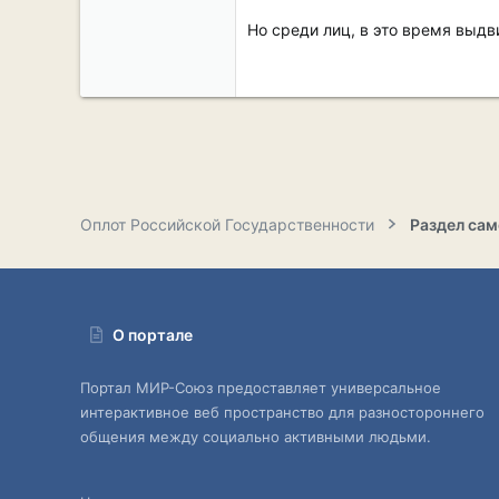
Но среди лиц, в это время выд
Оплот Российской Государственности
О портале
Портал МИР-Союз предоставляет универсальное
интерактивное веб пространство для разностороннего
общения между социально активными людьми.