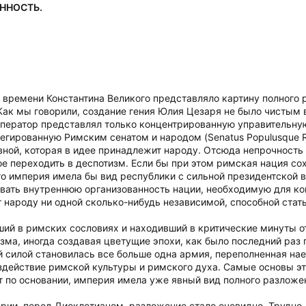
ННОСТЬ.
времени Константина Великого представляло картину полного р
 Как мы говорили, создание гения Юлия Цезаря не было чистым
мператор представлял только концентрированную управительну
легированную Римским сенатом и народом (Senatus Populusque 
ной, которая в идее принадлежит народу. Отсюда непрочность 
е переходить в деспотизм. Если бы при этом римская нация сох
то империя имела бы вид республики с сильной президентской 
ать внутреннюю организованность нации, необходимую для кон
 народу ни одной сколько-нибудь независимой, способной стат
ий в римских сословиях и находивший в критические минуты от
зма, иногда создавая цветущие эпохи, как было последний раз 
ой силой становилась все больше одна армия, переполненная н
действие римской культуры и римского духа. Самые основы это
 по основании, империя имела уже явный вид полного разложе
рии, перед Диоклетианом, разложение стало очевидно. Трудно 