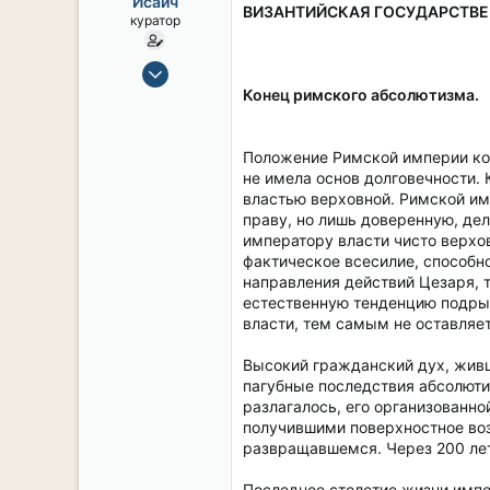
Исаич
ы
л
ВИЗАНТИЙСКАЯ ГОСУДАРСТВЕ
куратор
а
15 Сен 2019
2,121
Конец римского абсолютизма.
17
38
Положение Римской империи ко 
54
не имела основ долговечности.
властью верховной. Римской и
СПб. Центр.
праву, но лишь доверенную, де
императору власти чисто верхов
фактическое всесилие, способно
направления действий Цезаря, 
естественную тенденцию подрыв
власти, тем самым не оставляет
Высокий гражданский дух, живш
пагубные последствия абсолюти
разлагалось, его организованн
получившими поверхностное воз
развращавшемся. Через 200 лет
Последнее столетие жизни импе