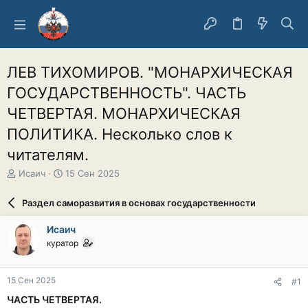
ЛЕВ ТИХОМИРОВ. "МОНАРХИЧЕСКАЯ
ГОСУДАРСТВЕННОСТЬ". ЧАСТЬ
ЧЕТВЕРТАЯ. МОНАРХИЧЕСКАЯ
ПОЛИТИКА. Несколько слов к
читателям.
А
Д
Исаич
15 Сен 2025
в
а
т
т
Раздел саморазвития в основах государственности
о
а
р
н
Исаич
т
а
куратор
е
ч
м
а
ы
л
15 Сен 2025
#1
а
ЧАСТЬ ЧЕТВЕРТАЯ.