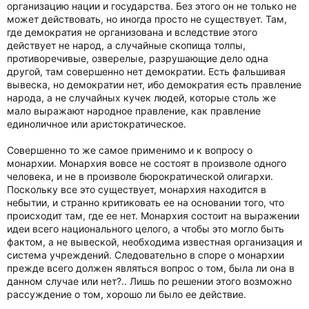
организацию нации и государства. Без этого он не только не
может действовать, но иногда просто не существует. Там,
где демократия не организована и вследствие этого
действует не народ, а случайные скопища толпы,
противоречивые, озверелые, разрушающие дело одна
другой, там совершенно нет демократии. Есть фальшивая
вывеска, но демократии нет, ибо демократия есть правление
народа, а не случайных кучек людей, которые столь же
мало выражают народное правление, как правление
единоличное или аристократическое.
Совершенно то же самое применимо и к вопросу о
монархии. Монархия вовсе не состоят в произволе одного
человека, и не в произволе бюрократической олигархи.
Поскольку все это существует, монархия находится в
небытии, и странно критиковать ее на основании того, что
происходит там, где ее нет. Монархия состоит на выражении
идеи всего национального целого, а чтобы это могло быть
фактом, а не вывеской, необходима известная организация и
система учреждений. Следовательно в споре о монархии
прежде всего должен являться вопрос о том, была ли она в
данном случае или нет?.. Лишь по решении этого возможно
рассуждение о том, хорошо ли было ее действие.