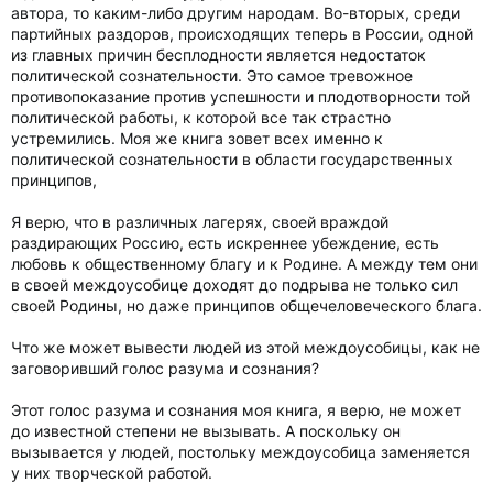
автора, то каким-либо другим народам. Во-вторых, среди
партийных раздоров, происходящих теперь в России, одной
из главных причин бесплодности является недостаток
политической сознательности. Это самое тревожное
противопоказание против успешности и плодотворности той
политической работы, к которой все так страстно
устремились. Моя же книга зовет всех именно к
политической сознательности в области государственных
принципов,
Я верю, что в различных лагерях, своей враждой
раздирающих Россию, есть искреннее убеждение, есть
любовь к общественному благу и к Родине. А между тем они
в своей междоусобице доходят до подрыва не только сил
своей Родины, но даже принципов общечеловеческого блага.
Что же может вывести людей из этой междоусобицы, как не
заговоривший голос разума и сознания?
Этот голос разума и сознания моя книга, я верю, не может
до известной степени не вызывать. А поскольку он
вызывается у людей, постольку междоусобица заменяется
у них творческой работой.