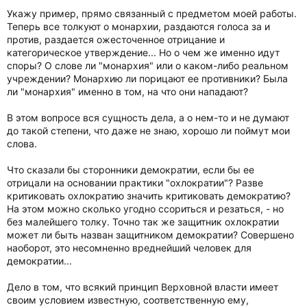
Укажу пример, прямо связанный с предметом моей работы.
Теперь все толкуют о монархии, раздаются голоса за и
против, раздается ожесточенное отрицание и
категорическое утверждение... Но о чем же именно идут
споры? О слове ли "монархия" или о каком-либо реальном
учреждении? Монархию ли порицают ее противники? Была
ли "монархия" именно в том, на что они нападают?
В этом вопросе вся сущность дела, а о нем-то и не думают
до такой степени, что даже не знаю, хорошо ли поймут мои
слова.
Что сказали бы сторонники демократии, если бы ее
отрицали на основании практики "охлократии"? Разве
критиковать охлократию значить критиковать демократию?
На этом можно сколько угодно ссориться и резаться, - но
без малейшего толку. Точно так же защитник охлократии
может ли быть назван защитником демократии? Совершено
наоборот, это несомненно вреднейший человек для
демократии...
Дело в том, что всякий принцип Верховной власти имеет
своим условием известную, соответственную ему,