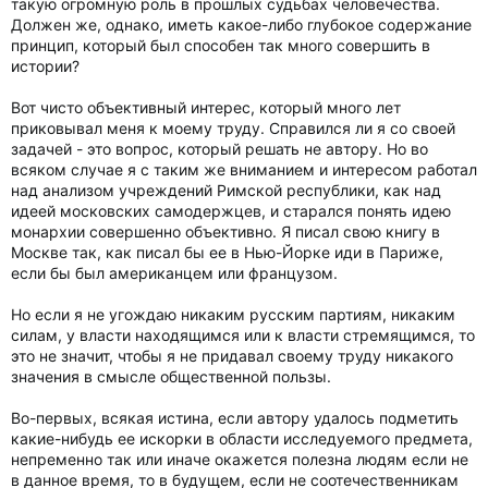
такую огромную роль в прошлых судьбах человечества.
Должен же, однако, иметь какое-либо глубокое содержание
принцип, который был способен так много совершить в
истории?
Вот чисто объективный интерес, который много лет
приковывал меня к моему труду. Справился ли я со своей
задачей - это вопрос, который решать не автору. Но во
всяком случае я с таким же вниманием и интересом работал
над анализом учреждений Римской республики, как над
идеей московских самодержцев, и старался понять идею
монархии совершенно объективно. Я писал свою книгу в
Москве так, как писал бы ее в Нью-Йорке иди в Париже,
если бы был американцем или французом.
Но если я не угождаю никаким русским партиям, никаким
силам, у власти находящимся или к власти стремящимся, то
это не значит, чтобы я не придавал своему труду никакого
значения в смысле общественной пользы.
Во-первых, всякая истина, если автору удалось подметить
какие-нибудь ее искорки в области исследуемого предмета,
непременно так или иначе окажется полезна людям если не
в данное время, то в будущем, если не соотечественникам