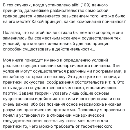
В тех случаях, когда установлено alibi [109] данного
принципа, дальнейшее разбирательство само собой
прекращается и заменяется разысканием того, что же было
на его месте? Какой принцип, какая комбинация принципов?
Полагаю, что на этой почве стихло бы немало споров, и они
заменились бы совместным исканием осуществления тех
условий, при которых желательный для нас принцип
способен существовать в действительности...
Моя книга приводит именно к определению условий
реального существования монархического принципа. Эти
условия могут осуществляться различными программами, в
выработку которых я не вхожу. Это дело уже не теории, а
практики, искусства, соображения обстоятельств и т. п. Это
есть задача государственного человека, и политических
партий. Задача теории - указать лишь общие основы
существования и действия того или иного принципа, и она
очень важна, ибо без познания основ невозможна никакая
разумная практическая программа. Поскольку я правильно
понял и установил их в отношении монархической
государственности, постольку книга моя дает и для
практики то, чего можно требовать от теоретического