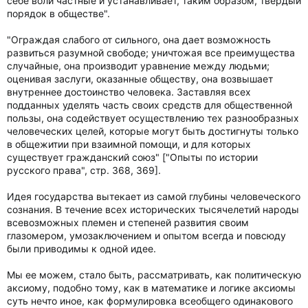
себе воли частные и устанавливает, таким образом, твердый
порядок в обществе".
"Ограждая слабого от сильного, она дает возможность
развиться разумной свободе; уничтожая все преимущества
случайные, она производит уравнение между людьми;
оценивая заслуги, оказанные обществу, она возвышает
внутреннее достоинство человека. Заставляя всех
подданных уделять часть своих средств для общественной
пользы, она содействует осуществлению тех разнообразных
человеческих целей, которые могут быть достигнуты только
в общежитии при взаимной помощи, и для которых
существует гражданский союз" ["Опыты по истории
русского права", стр. 368, 369].
Идея государства вытекает из самой глубины человеческого
сознания. В течение всех исторических тысячелетий народы
всевозможных племен и степеней развития своим
глазомером, умозаключением и опытом всегда и повсюду
были приводимы к одной идее.
Мы ее можем, стало быть, рассматривать, как политическую
аксиому, подобно тому, как в математике и логике аксиомы
суть нечто иное, как формулировка всеобщего одинакового