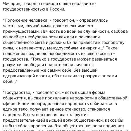
Чичерин, говоря о периоде с еще неразвитою
государственностью в России.
"Положение человека, - говорит он, - определялось
частными, случайными, даже внешними его
преимуществами. Личность во всей ее случайности, свобода
во всей ее необузданности лежали в основании
общественного быта и должны были привести к господству
силы, к неравенству, междоусобиям и анархии..." Такое
положение создавало необходимость высшего союза -
государства. "Только в государстве может развиваться
разумная свобода и нравственная личность;
предоставленные же самим себе, без высшей
сдерживающей власти, оба эти начала разрушают сами
себя..."
"Государство, - поясняет он, - есть высшая форма
общежития, высшее проявление народности в общественной
сфере. В нем неопределенная народность собирается в
единое тело, получает единое отечество, становится
народом. В нем верховная власть служит
представительницей высшей воли общественной, каков бы
ни был образ правления. Эта общественная воля подчиняет