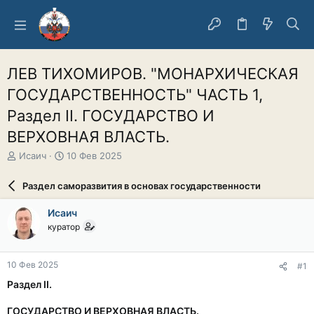
ЛЕВ ТИХОМИРОВ. "МОНАРХИЧЕСКАЯ
ГОСУДАРСТВЕННОСТЬ" ЧАСТЬ 1,
Раздел II. ГОСУДАРСТВО И
ВЕРХОВНАЯ ВЛАСТЬ.
А
Д
Исаич
10 Фев 2025
в
а
т
т
Раздел саморазвития в основах государственности
о
а
р
н
Исаич
т
а
куратор
е
ч
м
а
ы
л
10 Фев 2025
#1
а
Раздел II.
ГОСУДАРСТВО И ВЕРХОВНАЯ ВЛАСТЬ.