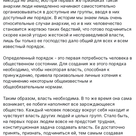
никогда не знало, ибо при первых же признаках такой
анархии люди немедленно начинают самостоятельно
организовываться в доступные им группы, вводя в них
доступный им порядок. В истории мы знаем лишь очень
относительные случаи анархии, но и в них человечество
становится жертвою таких бедствий, что готово подчиниться
скорее какой угодно жестокой и несправедливой власти,
лишь бы только ее господство дало общий для всех и всем
известный порядок.
Определенный порядок - это первая потребность человека в
общественном состоянии. Для создания же этого порядка
необходимо, чтобы некоторая власть, способная к
принуждению, привела произвольные личные хотения к
подчинению некоторым общеизвестным и
общеобязательным нормам.
Таким образом, власть необходима. В то же время она сама
возникает, ее побеги наполняют все зарождающееся
общество. Каждый человек повсюду вокруг себя находит и
чувствует власть других людей и целых групп. Стало быть,
на первых порах людям вовсе не предстоит трудная,
конституционная задача создавать власть. Ее достаточно
принять, признать, подчиниться ей, тем самым создавая