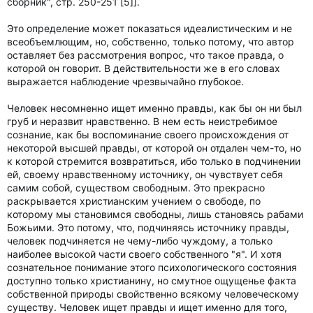
сборник", стр. 250-251 [5]].
Это определение может показаться идеалистическим и не
всеобъемлющим, но, собственно, только потому, что автор
оставляет без рассмотрения вопрос, что такое правда, о
которой он говорит. В действительности же в его словах
выражается наблюдение чрезвычайно глубокое.
Человек несомненно ищет именно правды, как бы он ни был
груб и неразвит нравственно. В нем есть неистребимое
сознание, как бы воспоминание своего происхождения от
некоторой высшей правды, от которой он отдален чем-то, но
к которой стремится возвратиться, ибо только в подчинении
ей, своему нравственному источнику, он чувствует себя
самим собой, существом свободным. Это прекрасно
раскрывается христианским учением о свободе, по
которому мы становимся свободны, лишь становясь рабами
Божьими. Это потому, что, подчиняясь источнику правды,
человек подчиняется не чему-либо чуждому, а только
наиболее высокой части своего собственного "я". И хотя
сознательное понимание этого психологического состояния
доступно только христианину, но смутное ощущенье факта
собственной природы свойственно всякому человеческому
существу. Человек ищет правды и ищет именно для того,