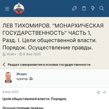
ЛЕВ ТИХОМИРОВ. "МОНАРХИЧЕСКАЯ
ГОСУДАРСТВЕННОСТЬ" ЧАСТЬ 1,
Разд. I. Цели общественной власти.
Порядок. Осуществление правды.
А
Д
Исаич
8 Фев 2025
в
а
т
т
Раздел саморазвития в основах государственности
о
а
р
н
Исаич
т
а
куратор
е
ч
м
а
ы
л
8 Фев 2025
#1
а
Цели общественной власти. Порядок.
Осуществление правды.