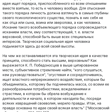
идея ищет порядка, приспособленного ко всем отношениям
вместе взятым, то есть к человеку вообще. Для отыскания
такого порядка личность должна взглянуть в самые глубины
своего психологического существа, познать в них себя не
как отца или сына, воина или зверолова, а как человека.
Искание такого всеобъемлющего порядка сопровождается
исканием власти, ему соответствующей, т. е. власти
верховной, способной быть выше всех специальных
интересов. Творческая социальная идея человека
подымается здесь до всей своей высоты.
На чем же останавливается эта творческая идея в качестве
принципа, способного стать высшим, верховным? Как
выражается К. П. Победоносцев в выше цитированном
месте, субъективное стремление найти, "кого слушаться,
кем руководствоваться", "огустевая и сосредоточиваясь,
ищет властного непререкаемого воздействия, которым бы
объединилась, которому бы подчинилась масса, со всеми ее
разнообразными потребностями, вожделениями и
страстями, в котором бы обрела возбуждение к
деятельности и начало, в котором находила бы, посреди
всяких извращений своеволия, мерило правды. Итак, на
правде основана по идее своей всякая власть" ["Московский