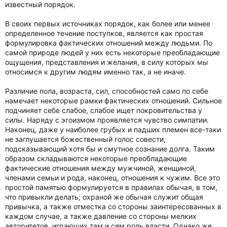
известный порядок.
В своих первых источниках порядок, как более или менее
определенное течение поступков, является как простая
формулировка фактических отношений между людьми. По
самой природе людей у них есть некоторые преобладающие
ощущения, представления и желания, в силу которых мы
относимся к другим людям именно так, а не иначе.
Различие пола, возраста, сил, способностей само по себе
намечает некоторые рамки фактических отношений. Сильное
подчиняет себе слабое, слабое ищет покровительства у
силы. Наряду с эгоизмом проявляется чувство симпатии.
Наконец, даже у наиболее грубых и падших племен все-таки
не заглушается божественный голос совести,
подсказывающий хотя бы и смутное сознание долга. Таким
образом складываются некоторые преобладающие
фактические отношения между мужчиной, женщиной,
членами семьи и рода, наконец, отношения к чужим. Все это
простой памятью формулируется в правилах обычая, в том,
что привыкли делать; охраной же обычая служит общая
привычка, а также отместка со стороны заинтересованных в
каждом случае, а также давление со стороны мелких
авторитетов, играющих там и сям роль власти. Однако же