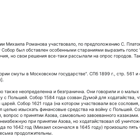
ии Михаила Романова участвовало, по предположению С. Платоно
от Собор был обставлен особенными стараниями выразить голос 
чия, но свои решения все-таки рассылали на опрос городов. Т
тории смуты в Московском государстве". СПб 1899 г., стр. 561 и 
].
о также неопределенна и безгранична. Они говорили и о малых 
у с Польшей. Собор 1584 года созван Думой для ходатайства, 
и царей. Собор 1621 года (на котором участвовали все сословия
л целью изыскать финансовые средства на войну с Польшей. Соб
, вопрос о принятии Азова, самовольно завоеванного казаками. 
, неизбежную при принятии Азова, но ходатайствовал об уничто
да по 1642 год (Михаил скончался в 1645 году) произошло пять С
весьма продолжительны.