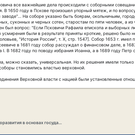
овича все важнейшие дела происходили с соборными совещания
. В 1650 году в Пскове произошел упорный мятеж, и по вопросу
 заводе"... На соборе указано быть боярам, окольничьим, гор
ых, суконных и черных сотен, старостам по пяти человек, а и
н был вопрос: "Если Псковичи Рафаила епископа и выборных лю
ы усмирения были в результате приняты кроткие, решено было н
оловьев, "История России", т. X, стр. 1547]. Собор 1653 г. име
еевиче в 1681 году собор рассуждал о финансовом деле, в 168
 I. В 1682 году по поводу избрания Иоанна, а в 1689 году Петр
а, можно сказать, универсальная. Но их решения имели только
соборы становились властью верховной.
инения Верховной власти с нацией были установленные отнош
Раздел саморазвития в основах государственности