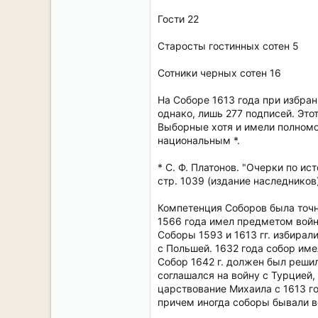
Гости 22
Старосты гостинных сотен 5
Сотники черных сотен 16
На Соборе 1613 года при избран
однако, лишь 277 подписей. Эт
Выборные хотя и имели полномо
национальным *.
* С. Ф. Платонов. "Очерки по ис
стр. 1039 (издание наследников)
Компетенция Соборов была точн
1566 года имел предметом войн
Соборы 1593 и 1613 гг. избирал
с Польшей. 1632 года собор име
Собор 1642 г. должен был решил
соглашался на войну с Турцией
царствование Михаила с 1613 го
причем иногда соборы бывали 