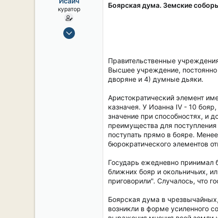
Исаич
ы
л
Боярская дума. Земские собор
куратор
а
15 Сен 2019
2,104
16
Правительственные учреждения,
38
Высшее учреждение, постоянно 
54
дворяне и 4) думные дьяки.
СПб. Центр.
Аристократический элемент имел
казначея. У Иоанна IV - 10 бояр,
значение при способностях, и д
преимущества для поступления 
поступать прямо в бояре. Мене
бюрократического элементов от
Государь ежедневно принимал б
ближних бояр и окольничьих, и
приговорили". Случалось, что г
Боярская дума в чрезвычайных,
возникли в форме усиленного с
выражения мнения всей земли 