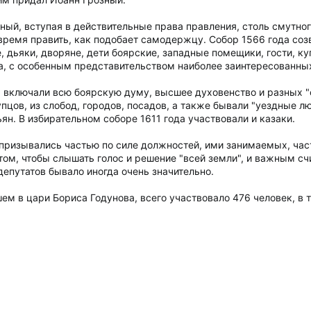
ный, вступая в действительные права правления, столь смутног
время править, как подобает самодержцу. Собор 1566 года соз
, дьяки, дворяне, дети боярские, западные помещики, гости, 
а, с особенным представительством наиболее заинтересованных
 включали всю боярскую думу, высшее духовенство и разных "
упцов, из слобод, городов, посадов, а также бывали "уездные л
ян. В избирательном соборе 1611 года участвовали и казаки.
призывались частью по силе должностей, ими занимаемых, част
том, чтобы слышать голос и решение "всей земли", и важным сч
епутатов бывало иногда очень значительно.
шем в цари Бориса Годунова, всего участвовало 476 человек, в 