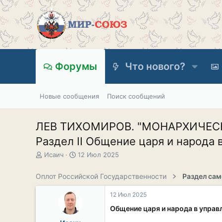
Форумы
Что нового?
Новые сообщения
Поиск сообщений
ЛЕВ ТИХОМИРОВ. "МОНАРХИЧЕСКА
Раздел II Общение царя и народа в
А
Д
Исаич
12 Июл 2025
в
а
т
т
Оплот Российской Государственности
о
а
р
н
12 Июл 2025
т
а
е
ч
Общение царя и народа в управ
м
а