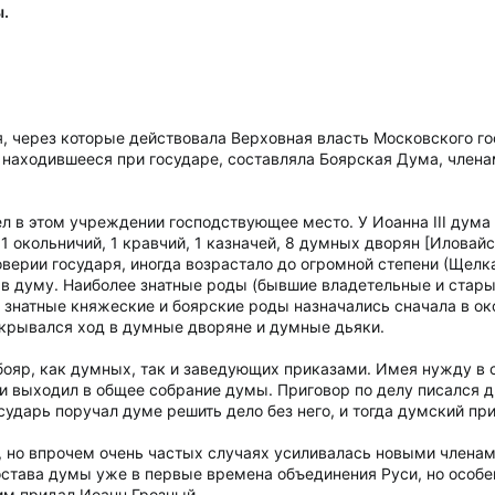
ы.
 через которые действовала Верховная власть Московского го
находившееся при государе, составляла Боярская Дума, членами
 в этом учреждении господствующее место. У Иоанна III дума с
 1 окольничий, 1 кравчий, 1 казначей, 8 думных дворян [Иловайски
оверии государя, иногда возрастало до огромной степени (Щелк
в думу. Наиболее знатные роды (бывшие владетельные и старые
е знатные княжеские и боярские роды назначались сначала в ок
крывался ход в думные дворяне и думные дьяки.
ояр, как думных, так и заведующих приказами. Имея нужду в с
ли выходил в общее собрание думы. Приговор по делу писался д
осударь поручал думе решить дело без него, и тогда думский п
 но впрочем очень частых случаях усиливалась новыми члена
остава думы уже в первые времена объединения Руси, но осо
им придал Иоанн Грозный.