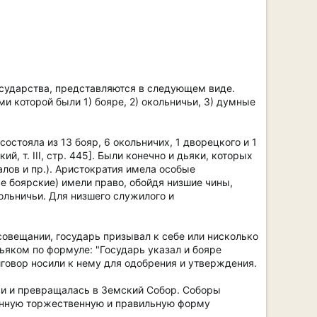
сударства, представляются в следующем виде.
 которой были 1) бояре, 2) окольничьи, 3) думные
остояла из 13 бояр, 6 окольничих, 1 дворецкого и 1
й, т. III, стр. 445]. Были конечно и дьяки, которых
алов и пр.). Аристократия имела особые
 боярские) имели право, обойдя низшие чины,
ольничьи. Для низшего служилого и
овещании, государь призывал к себе или нисколько
ьяком по формуле: "Государь указал и бояре
риговор носили к нему для одобрения и утверждения.
ми и превращалась в Земский Собор. Соборы
бенную торжественную и правильную форму