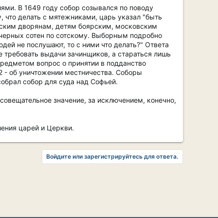
ми. В 1649 году собор созывался по поводу
, что делать с мятежниками, царь указал "быть
одским дворянам, детям боярским, московским
з черных сотен по сотскому. Выборным подробно
дей не послушают, то с ними что делать?" Ответа
е требовать выдачи зачинщиков, а стараться лишь
л предметом вопрос о принятии в подданство
2 - об уничтожении местничества. Соборы
 собрал собор для суда над Софьей.
 совещательное значение, за исключением, конечно,
ения царей и Церкви.
Войдите или зарегистрируйтесь для ответа.