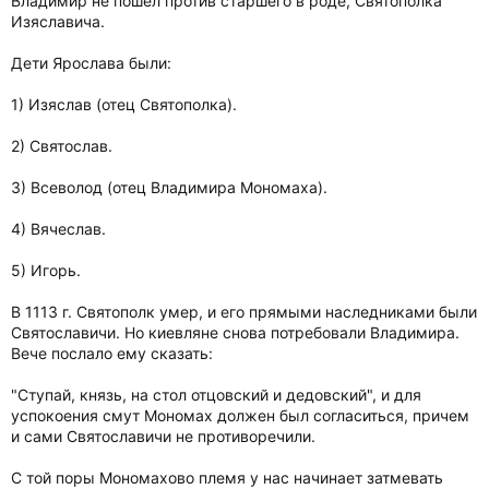
Владимир не пошел против старшего в роде, Святополка
Изяславича.
Дети Ярослава были:
1) Изяслав (отец Святополка).
2) Святослав.
3) Всеволод (отец Владимира Мономаха).
4) Вячеслав.
5) Игорь.
В 1113 г. Святополк умер, и его прямыми наследниками были
Святославичи. Но киевляне снова потребовали Владимира.
Вече послало ему сказать:
"Ступай, князь, на стол отцовский и дедовский", и для
успокоения смут Мономах должен был согласиться, причем
и сами Святославичи не противоречили.
С той поры Мономахово племя у нас начинает затмевать