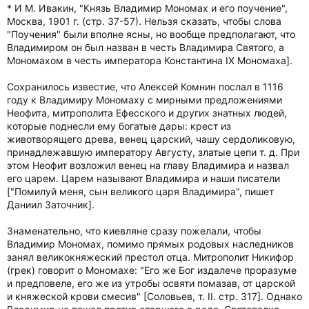
* И М. Ивакин, "Князь Владимир Мономах и его поучение",
Москва, 1901 г. (стр. 37-57). Нельзя сказать, чтобы слова
"Поучения" были вполне ясны, но вообще предполагают, что
Владимиром он был назван в честь Владимира Святого, а
Мономахом в честь императора Константина IX Мономаха].
Сохранилось известие, что Алексей Комнин послал в 1116
году к Владимиру Мономаху с мирными предложениями
Неофита, митрополита Ефесского и других знатных людей,
которые поднесли ему богатые дары: крест из
животворящего древа, венец царский, чашу сердоликовую,
принадлежавшую императору Августу, златые цепи т. д. При
этом Неофит возложил венец на главу Владимира и назвал
его царем. Царем называют Владимира и наши писатели
["Помилуй меня, сын великого царя Владимира", пишет
Даниил Заточник].
Знаменательно, что киевляне сразу пожелали, чтобы
Владимир Мономах, помимо прямых родовых наследников
занял великокняжеский престол отца. Митрополит Никифор
(грек) говорит о Мономахе: "Его же Бог издалече проразуме
и предповеле, его же из утробы освяти помазав, от царской
и княжеской крови смесив" [Соловьев, т. II. стр. 317]. Однако