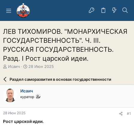
ЛЕВ ТИХОМИРОВ. "МОНАРХИЧЕСКАЯ
ГОСУДАРСТВЕННОСТЬ". Ч. III.
РУССКАЯ ГОСУДАРСТВЕННОСТЬ.
Разд. I Рост царской идеи.
А
Д
Исаич
28 Июн 2025
в
а
т
т
Раздел саморазвития в основах государственности
о
а
р
н
Исаич
т
а
куратор
е
ч
м
а
ы
л
28 Июн 2025
#1
а
Рост царской идеи.