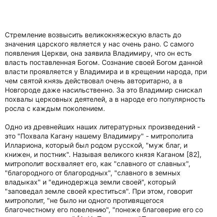
Стремление возвысить великокняжескую власть до
значения царского является у нас очень рано. С самого
появления Церкви, она заявила Владимиру, что он есть
власть поставленная Богом. Сознание своей Богом данной
власти проявляется у Владимира и в крещении народа, при
чем святой князь действовал очень авторитарно, а в
Новгороде даже насильственно. За это Владимир снискал
похвалы церковных деятелей, а в народе его популярность
росла с каждым поколением.
Одно из древнейших наших литературных произведений -
это "Похвала Кагану нашему Владимиру" - митрополита
Иллариона, который был родом русской, "муж благ, и
книжен, и постник". Называя великого князя Каганом [82],
митрополит восхваляет его, как "славного от славных",
"благородного от благородных", "славного в земных
владыках" и "единодержца земли своей", который
"заповедал земле своей креститься". При этом, говорит
митрополит, "не было ни одного противящегося
благочестному его повелению", "понеже благоверие его со