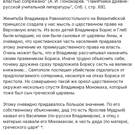
властью сопряжено" [А. И. Пономарев. "Памятники древне-
русской учительной литературы", Спб. I, стр. 69].
Женитьба Владимира Равноапостольного на Византийской
принцессе создала у нас мысль о царственном праве на
Верховную власть. Из всех детей Владимира Борис и Глеб
были младшие, но они были сыновья от царевны Анны, и
очевидно, что христианская часть населения придавала
этому значение их преимущественного права на власть.
Очень может быть, что и Владимир рассчитывал назначить
своим преемником Бориса. Иначе трудно объяснить себе,
почему дружина сразу предложила Борису сесть на великое
княжение... Святополк поспешил убийством отделаться от
предполагаемого соперника, несмотря на отказ Бориса от
престола. Но совершенно такой же ореол царственности
окружил несколько спустя Владимира Мономаха, который
тоже был сын греческой царевны.
Этому очевидно придавалось большое значение. По его
собственному объяснению, дед (то есть Ярослав Мудрый)
назвал его Василием (по-русски Владимиром), а отец с
матерью назвали его Мономахом, в честь деда (по матери),
греческого царя" *.