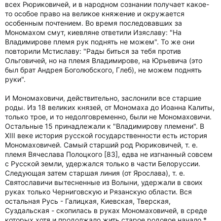
всех Рюриковичей, и в народном сознании получает какое-
то особое право на великое княжение и окружается
особенным почтением. Во время последовавших за
Мономахом смут, киевляне ответили Изяславу: "На
Владимирове племя рук поднять не можем". То же они
повторили Мстиславу: "Рады биться за тебя против
Ольговичей, но на племя Владимирове, на Юрьевича (это
был брат Андрея Боголюбского, Глеб), не можем поднять
руки".
И Мономаховичи, действительно, заслонили все старшие
роды. Из 18 великих князей, от Мономаха до Иоанна Калиты,
только трое, и то недолговременно, были не Мономаховичи.
Остальные 15 принадлежали к "Владимирову племени". В
XIII веке история русской государственности есть история
Мономаховичей. Самый старший род Рюриковичей, т. е.
племя Вячеслава Полоцкого [83], едва не изгнанный совсем
с Русской земли, удержался только в части Белоруссии.
Следующая затем старшая линия (от Ярослава), т. е.
Святославичи вытесненные из Волыни, удержали в своих
руках только Черниговскую и Рязанскую области. Вся
остальная Русь - Галицкая, Киевская, Тверская,
Суздальская - скопилась в руках Мономаховичей, в среде
которых хотя и продолжало жить старое родовое начало,*