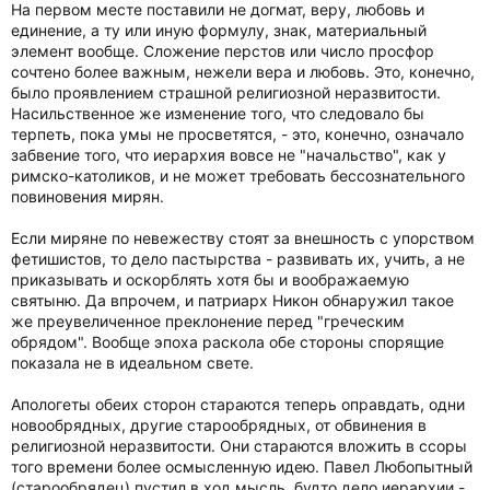
На первом месте поставили не догмат, веру, любовь и
единение, а ту или иную формулу, знак, материальный
элемент вообще. Сложение перстов или число просфор
сочтено более важным, нежели вера и любовь. Это, конечно,
было проявлением страшной религиозной неразвитости.
Насильственное же изменение того, что следовало бы
терпеть, пока умы не просветятся, - это, конечно, означало
забвение того, что иерархия вовсе не "начальство", как у
римско-католиков, и не может требовать бессознательного
повиновения мирян.
Если миряне по невежеству стоят за внешность с упорством
фетишистов, то дело пастырства - развивать их, учить, а не
приказывать и оскорблять хотя бы и воображаемую
святыню. Да впрочем, и патриарх Никон обнаружил такое
же преувеличенное преклонение перед "греческим
обрядом". Вообще эпоха раскола обе стороны спорящие
показала не в идеальном свете.
Апологеты обеих сторон стараются теперь оправдать, одни
новообрядных, другие старообрядных, от обвинения в
религиозной неразвитости. Они стараются вложить в ссоры
того времени более осмысленную идею. Павел Любопытный
(старообрядец) пустил в ход мысль, будто дело иерархии -