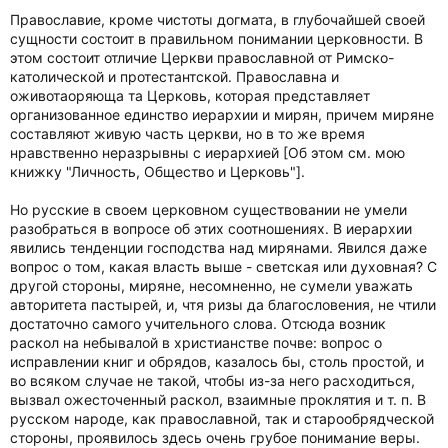
Православие, кроме чистоты догмата, в глубочайшей своей
сущности состоит в правильном понимании церковности. В
этом состоит отличие Церкви православной от Римско-
католической и протестантской. Православна и
оживотаоряюща та Церковь, которая представляет
организованное единство иерархии и мирян, причем миряне
составляют живую часть церкви, но в то же время
нравственно неразрывны с иерархией [Об этом см. мою
книжку "Личность, Общество и Церковь"].
Но русские в своем церковном существовании не умели
разобраться в вопросе об этих соотношениях. В иерархии
явились тенденции господства над мирянами. Явился даже
вопрос о том, какая власть выше - светская или духовная? С
другой стороны, миряне, несомненно, не сумели уважать
авторитета пастырей, и, чтя ризы да благословения, не чтили
достаточно самого учительного слова. Отсюда возник
раскол на небывалой в христианстве почве: вопрос о
исправлении книг и обрядов, казалось бы, столь простой, и
во всяком случае не такой, чтобы из-за него расходиться,
вызвал ожесточенный раскол, взаимные проклятия и т. п. В
русском народе, как православной, так и старообрядческой
стороны, проявилось здесь очень грубое понимание веры.