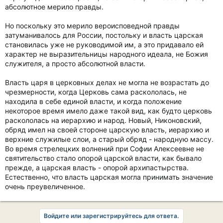
абсолютное мерило правды.
Но поскольку это мерило вероисповедной правды
затуманивалось для России, постольку и власть царская
становилась уже не руководимой им, а это придавало ей
характер не выразительницы народного идеала, не Божия
служителя, а просто абсолютной власти.
Власть царя в церковных делах не могла не возрастать до
чрезмерности, когда Церковь сама раскололась, не
находила в себе единой власти, и когда положение
некоторое время имело даже такой вид, как будто церковь
раскололась на иерархию и народ. Новый, Никоновский,
обряд имел на своей стороне царскую власть, иерархию и
верхние служилые слои, а старый обряд - народную массу.
Во время стрелецких волнений при Софии Алексеевне не
святительство стало опорой царской власти, как бывало
прежде, а царская власть - опорой архипастырства.
Естественно, что власть царская могла принимать значение
очень преувеличенное.
Войдите или зарегистрируйтесь для ответа.