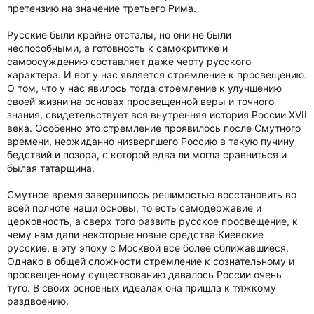
претензию на значение третьего Рима.
Русские были крайне отсталы, но они не были
неспособными, а готовность к самокритике и
самоосуждению составляет даже черту русского
характера. И вот у нас является стремление к просвещению.
О том, что у нас явилось тогда стремление к улучшению
своей жизни на основах просвещенной веры и точного
знания, свидетельствует вся внутренняя история России XVII
века. Особенно это стремление проявилось после Смутного
времени, неожиданно низвергшего Россию в такую пучину
бедствий и позора, с которой едва ли могла сравниться и
былая татарщина.
Смутное время завершилось решимостью восстановить во
всей полноте наши основы, то есть самодержавие и
церковность, а сверх того развить русское просвещение, к
чему нам дали некоторые новые средства Киевские
русские, в эту эпоху с Москвой все более сближавшиеся.
Однако в общей сложности стремление к сознательному и
просвещенному существованию давалось России очень
туго. В своих основных идеалах она пришла к тяжкому
раздвоению.