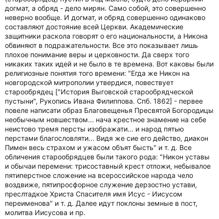
догмат, а обряд - дело мирян. Само собой, это совершенно
неверно вообще. И догмат, и обряд совершенно одинаково
составляют достояние всей Церкви. Академические
защитники раскола говорят о его национальности, а Никона
обвиняют в подражательности. Все это показывает лишь
плохое понимание веры и церковности. Да сверх того
никаких таких идей и не было в те времена. Вот каковы были
религиозные понятия того времени: "Егда же Никон на
новгородской митрополии утвердися, повествует
старообрядец ["История Выговской старообрядческой
пустыни", Рукопись Ивана Филиппова. Спб. 1862] - первее
повеле написати образ Благовещенья Пресвятой Богородицы
необычным новшеством... нача крестное знамение на себе
неистово тремя персты изображати... и народ пятью
перстами благословляти... Видя же сие его действо, диакон
Пимен весь страхом и ужасом объят бысть" и т. д. Все
обличения старообрядцев были такого рода: "Никон уставы
и обычаи перемени: трисоставный крест отложи, небывалое
пятиперстное сложение на всероссийское народа чело
воздвиже, пятипросфорное служение дерзостно устави,
преслтадкое Христа Спасителя имя Исус - Иисусом
переименова" и т. д. Далее идут поклоны земные в пост,
молитва Иисусова и пр.