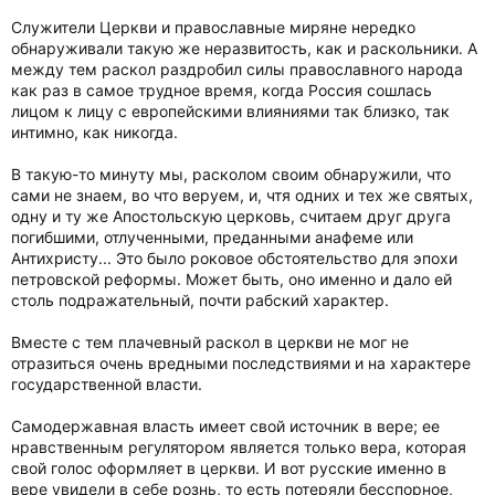
Служители Церкви и православные миряне нередко
обнаруживали такую же неразвитость, как и раскольники. А
между тем раскол раздробил силы православного народа
как раз в самое трудное время, когда Россия сошлась
лицом к лицу с европейскими влияниями так близко, так
интимно, как никогда.
В такую-то минуту мы, расколом своим обнаружили, что
сами не знаем, во что веруем, и, чтя одних и тех же святых,
одну и ту же Апостольскую церковь, считаем друг друга
погибшими, отлученными, преданными анафеме или
Антихристу... Это было роковое обстоятельство для эпохи
петровской реформы. Может быть, оно именно и дало ей
столь подражательный, почти рабский характер.
Вместе с тем плачевный раскол в церкви не мог не
отразиться очень вредными последствиями и на характере
государственной власти.
Самодержавная власть имеет свой источник в вере; ее
нравственным регулятором является только вера, которая
свой голос оформляет в церкви. И вот русские именно в
вере увидели в себе рознь, то есть потеряли бесспорное,