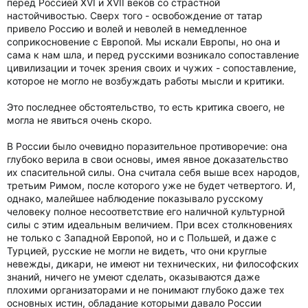
перед Россией XVI и XVII веков со страстной
настойчивостью. Сверх того - освобождение от татар
привело Россию и волей и неволей в немедленное
соприкосновение с Европой. Мы искали Европы, но она и
сама к нам шла, и перед русскими возникало сопоставление
цивилизации и точек зрения своих и чужих - сопоставление,
которое не могло не возбуждать работы мысли и критики.
Это последнее обстоятельство, то есть критика своего, не
могла не явиться очень скоро.
В России было очевидно поразительное противоречие: она
глубоко верила в свои основы, имея явное доказательство
их спасительной силы. Она считала себя выше всех народов,
третьим Римом, после которого уже не будет четвертого. И,
однако, малейшее наблюдение показывало русскому
человеку полное несоответствие его наличной культурной
силы с этим идеальным величием. При всех столкновениях
не только с Западной Европой, но и с Польшей, и даже с
Турцией, русские не могли не видеть, что они круглые
невежды, дикари, не имеют ни технических, ни философских
знаний, ничего не умеют сделать, оказываются даже
плохими организаторами и не понимают глубоко даже тех
основных истин, обладание которыми давало России