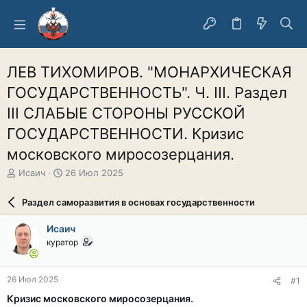
ЛЕВ ТИХОМИРОВ. "МОНАРХИЧЕСКАЯ
ГОСУДАРСТВЕННОСТЬ". Ч. III. Раздел
III СЛАБЫЕ СТОРОНЫ РУССКОЙ
ГОСУДАРСТВЕННОСТИ. Кризис
московского миросозерцания.
А
Д
Исаич
26 Июл 2025
в
а
т
т
Раздел саморазвития в основах государственности
о
а
р
н
Исаич
т
а
куратор
е
ч
м
а
ы
л
26 Июл 2025
#1
а
Кризис московского миросозерцания.