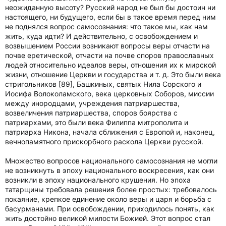
неожиданную высоту? Русский народ не был бы достоин ни
настоящего, ни будущего, если бы в такое время перед ним
не поднялся вопрос самосознания: что такое мы, как нам
жить, куда идти? И действительно, с освобождением и
возвышением России возникают вопросы веры отчасти на
почве еретической, отчасти на почве споров православных
людей относительно идеалов веры, отношения их к мирской
жизни, отношение Церкви и государства и т. д. Это были века
стригольников [89], Башкиных, святых Нила Сорского и
Иосифа Волоколамского, века церковных Соборов, миссии
между инородцами, учреждения патриаршества,
возвеличения патриаршества, споров боярства с
патриархами, это были века Филиппа митрополита и
патриарха Никона, начала сближения с Европой и, наконец,
вечнопамятного прискорбного раскола Церкви русской.
Множество вопросов национального самосознания не могли
не возникнуть в эпоху национального воскресения, как они
возникли в эпоху национального крушения. Но эпоха
татарщины требовала решения более простых: требовалось
покаяние, крепкое единение около веры и царя и борьба с
басурманами. При освобождении, приходилось понять, как
жить достойно великой милости Божией. Этот вопрос стал