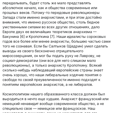
переделывать, будет столь же мало представлять
абсолютное начало, как и общества современные или
прошлых веков. Потому-то передовые революционеры
Запада стали именно анархистами, и при этом достойно
внимания, что именно русское общество, столь бедное
умственными силами во всех других отношениях, дало
Европе двух ее величайших теоретиков анархизма —
Бакунина [6] и Кропоткина [7]. Наши идеалисты сороковых
годов все более или менее анархисты, большею частью сами
того не сознавая. Если бы Салтыков (Щедрин) умел сделать
выводы из своего бесконечно отрицательного
миросозерцания, он мог бы подать руку не Лаврову, не
социал-демократам (они все для него слишком мало
революционны), а только анархисту Кропоткину. Всякий
сколько-нибудь наблюдавший европейские страны знает
очень хорошо, что наши либеральные ходячие понятия о
свободе по своей преувеличенности именно подходят к
понятиям европейских анархистов, а не либералов.
Космополитизм нашего образованного класса должен был
выродиться в нечто еще худшее. Анархист французский или
немецкий ненавидит вообще современное общество, а не
специально свое — немецкое или французское. Наш