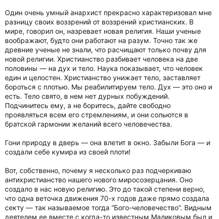
Один очень умный анархист прекрасно характеризовал мне
разницу своих воззрений от воззрений христианских. В
мире, говорил он, назревает новая религия. Наши ученые
воображают, будто они работают на разум. Точно так же
древние ученые не знали, что расчищают только почву для
новой религии. Христианство разбивает человека на две
половины — на дух и тело. Наука показывает, что человек
един и целостен. Христианство унижает тело, заставляет
бороться с плотью. Мы реабилитируем тело. Дух — это оно и
есть. Тело свято, в нем нет дурных побуждений.
Подчинитесь ему, а не боритесь, дайте свободно
проявляться всем его стремлениям, и они сольются в
братской гармонии желаний всего человечества.
Гони природу в дверь — она влетит в окно. Забыли Бога — и
создали себе кумира из своей плоти!
Вот, собственно, почему я несколько раз подчеркиваю
антихристианство нашего нового миросозерцания. Оно
создало в нас новую религию. Это до такой степени верно,
что одна веточка движения 70-х годов даже прямо создала
секту — так называемое тогда “Бого-человечество”. Видным
деятелем ее вместе с когда-то известным Маликовым был и