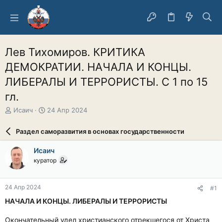
Лев Тихомиров. КРИТИКА
ДЕМОКРАТИИ. НАЧАЛА И КОНЦЫ.
ЛИБЕРАЛЫ И ТЕРРОРИСТЫ. С 1 по 15
гл.
А
Д
Исаич
24 Апр 2024
в
а
т
т
Раздел саморазвития в основах государственности
о
а
р
н
Исаич
т
а
куратор
е
ч
м
а
ы
л
24 Апр 2024
#1
а
НАЧАЛА И КОНЦЫ. ЛИБЕРАЛЫ И ТЕРРОРИСТЫ
Окончательный удел христианского отрекшегося от Христа