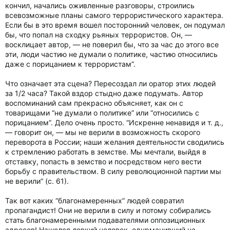
кончил, начались оживленные разговоры, строились
всевозможные планы самого террористического характера.
Если бы в это время вошел посторонний человек, он подумал
бы, что попал на сходку рьяных террористов. Он, —
восклицает автор, — не поверил бы, что за час до этого все
эти, люди частию не думали о политике, частию относились
даже с порицанием к террористам”.
Что означает эта сцена? Пересоздал ли оратор этих людей
за 1/2 часа? Такой вздор стыдно даже подумать. Автор
воспоминаний сам прекрасно объясняет, как он с
товарищами “не думали о политике” или “относились с
порицанием”. Дело очень просто. “Искренне ненавидя и т. д.,
— говорит он, — мы не верили в возможность скорого
переворота в России; наши желания деятельности сводились
к стремлению работать в земстве. Мы мечтали, выйдя в
отставку, попасть в земство и посредством него вести
борьбу с правительством. В силу революционной партии мы
не верили” (с. 61).
Так вот каких “благонамеренных” людей совратил
пропагандист! Они не верили в силу и потому собирались
стать благонамеренными подавателями оппозиционных
адресов! Нашелся ловкий человек, одурманивший на