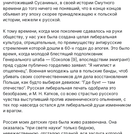
уничтоживший Сусаниных, в своей истории Смутного
времени до того ничего не понявший, что в конце концов
объявил эту эпоху скорее принадлежащею к польской
истории, нежели к русской.
К тому времени, когда мое поколение сдавалось на руки
обществу, у нас уже была создана целая либеральная
культура, отрицательные, по преимуществу антирусские
стремления которой дошли в 60-х годах до апогея. Это было
время, когда молодой блестящий подполковник
Генерального штаба — (Соколов [9], впоследствии эмигрант)
пред судом публично горделиво заявил: “Я нигилист и
отщепенец”. Военная молодежь шла в польские банды, чтоб
убивать своих соотечественников для дела восстановления
Польши, как будто выбирая девизом: “Где бунт — там
отечество”. Русская либеральная печать одобрила это
безобразие, и М. Н. Катков, со всею страстью русского
чувства выступивший против изменнического опьянения, с
тех пор навсегда остался для либеральной души изменником
и врагом.
Россия моих детских грез была живо развенчана. Она
оказалась “при свете науки” только бедною,
невежественною, отсталою страной, вся заслуга которой