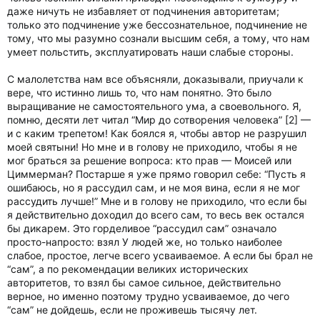
даже ничуть не избавляет от подчинения авторитетам;
только это подчинение уже бессознательное, подчинение не
тому, что мы разумно сознали высшим себя, а тому, что нам
умеет польстить, эксплуатировать наши слабые стороны.
С малолетства нам все объясняли, доказывали, приучали к
вере, что истинно лишь то, что нам понятно. Это было
выращивание не самостоятельного ума, а своевольного. Я,
помню, десяти лет читал “Мир до сотворения человека” [2] —
и с каким трепетом! Как боялся я, чтобы автор не разрушил
моей святыни! Но мне и в голову не приходило, чтобы я не
мог браться за решение вопроса: кто прав — Моисей или
Циммерман? Постарше я уже прямо говорил себе: “Пусть я
ошибаюсь, но я рассудил сам, и не моя вина, если я не мог
рассудить лучше!” Мне и в голову не приходило, что если бы
я действительно доходил до всего сам, то весь век остался
бы дикарем. Это горделивое “рассудил сам” означало
просто-напросто: взял У людей же, но только наиболее
слабое, простое, легче всего усваиваемое. А если бы брал не
“сам”, а по рекомендации великих исторических
авторитетов, то взял бы самое сильное, действительно
верное, но именно поэтому трудно усваиваемое, до чего
“сам” не дойдешь, если не проживешь тысячу лет.