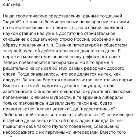
сильнее.
Наши теоретические представления, данные тогдашней
“наукой”, не только бесчисленными популярными статьями
по естествознанию, истории и т. п., но и самой школьной
наукой ставили нас уже в достаточно отрицательное
отношение к социальному строю России, особенно к ее
образу правления и т. п. Оценка литературой и обществом
текущей русской действительности довершала дело. Я
пережил мальчиком и юношей эпоху реформ, которые
теперь превозносятся либералами. Но в то время я
решительно не слыхал об этих самых реформах доброго
слова. Тогда оказывалось, что все делается не так, как
следует. За что ни берется правительство, все только портит.
Вместо того чтоб окружить доброго Государя, столь
заботящегося О желаниях общества, окружить его любовью,
попечением, сиянием мудрости, в те времена либералы
только жаловались и давали делу такой вид, будто
правительство “делает уступки”, да “недостаточные”.
Либералы действительно только “либеральные”, не имеющие
в глубине души анархистской подкладки, никогда бы не
позволили себе такого глупого поведения, совершенно
несообразного с их партийными интересами. Вместо того