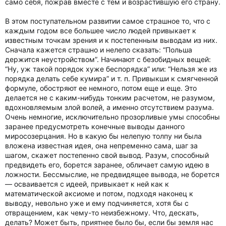
само себя, пожрав вместе с тем и возрастившую его страну.
В этом поступательном развитии самое страшное то, что с
каждым годом все большее число людей привыкает к
известным точкам зрения и к постепенным выводам из них.
Сначала кажется страшно и нелепо сказать: “Польша
держится неустройством”. Начинают с безобидных вещей:
“Ну, уж такой порядок хуже беспорядка” или: “Нельзя же из
порядка делать себе кумира” и т. п. Привыкши к смягченной
формуле, обостряют ее немного, потом еще и еще. Это
делается не с каким-нибудь тонким расчетом, не разумом,
вдохновляемым злой волей, а именно отсутствием разума.
Очень немногие, исключительно прозорливые умы способны
заранее предусмотреть конечные выводы данного
миросозерцания. Но в какую бы нелепую толпу ни была
вложена известная идея, она непременно сама, шаг за
шагом, скажет постепенно свой вывод. Разум, способный
предвидеть его, борется заранее, обличает самую идею в
ложности. Бессмыслие, не предвидящее вывода, не борется
— осваивается с идеей, привыкает к ней как к
математической аксиоме и потом, подходя наконец к
выводу, невольно уже и ему подчиняется, хотя бы с
отвращением, как чему-то неизбежному. Что, дескать,
делать? Может быть, приятнее было бы, если бы земля нас