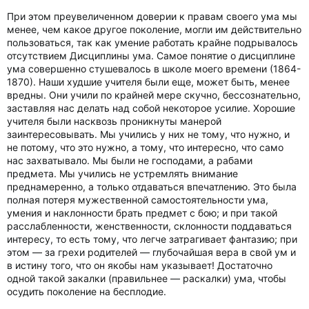
При этом преувеличенном доверии к правам своего ума мы
менее, чем какое другое поколение, могли им действительно
пользоваться, так как умение работать крайне подрывалось
отсутствием Дисциплины ума. Самое понятие о дисциплине
ума совершенно стушевалось в школе моего времени (1864-
1870). Наши худшие учителя были еще, может быть, менее
вредны. Они учили по крайней мере скучно, бессознательно,
заставляя нас делать над собой некоторое усилие. Хорошие
учителя были насквозь проникнуты манерой
заинтересовывать. Мы учились у них не тому, что нужно, и
не потому, что это нужно, а тому, что интересно, что само
нас захватывало. Мы были не господами, а рабами
предмета. Мы учились не устремлять внимание
преднамеренно, а только отдаваться впечатлению. Это была
полная потеря мужественной самостоятельности ума,
умения и наклонности брать предмет с бою; и при такой
расслабленности, женственности, склонности поддаваться
интересу, то есть тому, что легче затрагивает фантазию; при
этом — за грехи родителей — глубочайшая вера в свой ум и
в истину того, что он якобы нам указывает! Достаточно
одной такой закалки (правильнее — раскалки) ума, чтобы
осудить поколение на бесплодие.