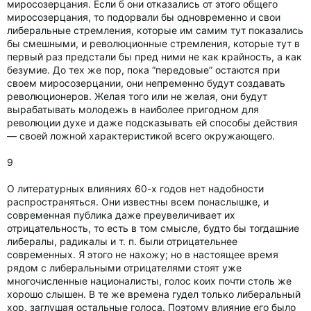
миросозерцания. Если б они отказались от этого общего
миросозерцания, то подорвали бы одновременно и свои
либеральные стремления, которые им самим тут показались
бы смешными, и революционные стремления, которые тут в
первый раз предстали бы пред ними не как крайность, а как
безумие. До тех же пор, пока “передовые” остаются при
своем миросозерцании, они непременно будут создавать
революционеров. Желая того или не желая, они будут
вырабатывать молодежь в наиболее пригодном для
революции духе и даже подсказывать ей способы действия
— своей ложной характеристикой всего окружающего.
9
О литературных влияниях 60-х годов нет надобности
распространяться. Они известны всем понаслышке, и
современная публика даже преувеличивает их
отрицательность, то есть в том смысле, будто бы тогдашние
либералы, радикалы и т. п. были отрицательнее
современных. Я этого не нахожу; но в настоящее время
рядом с либеральными отрицателями стоят уже
многочисленные националисты, голос коих почти столь же
хорошо слышен. В те же времена гудел только либеральный
хор, заглушая остальные голоса. Поэтому влияние его было