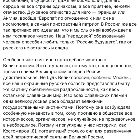
космополит, в сущности, даже не космополит, для его
сердца не все страны одинаковы, а все приятнее, нежели
отечество. Духовное отечество для него — Франция или
Англия, вообще “Европа”; по отношению к ним он не
космополит, а самый пристрастный патриот. В России же все
так противно его идеалам, что и мысль о ней возбуждает в
нем тоскливое чувство. Наш “передовой” образованный
человек способен любить только “Россию будущего”, где от
русского не осталось и следа.
Особенно часто истинно враждебное чувство к
Великороссии. Это натурально, потому что, в конце концов,
только гением Великороссии создана Россия
действительная. Не будь Великороссии, особенно Москвы,
все наши окраинные русские области представляли бы ту
же картину обезличенной раздробленности, как весь
остальной славянский мир. Изо всех славянских племен
одна великорусская раса обладает великими
государственными инстинктами. Поэтому она возбуждала
особенную ненависть в том, кому противно в обществе все
историческое, органическое, не случайное, не произвольное,
а необходимое. Потому и популярны у нас историки, как
Костомаров [8], потративший столько сил для развенчания
всей патриотической святыни Великой России,