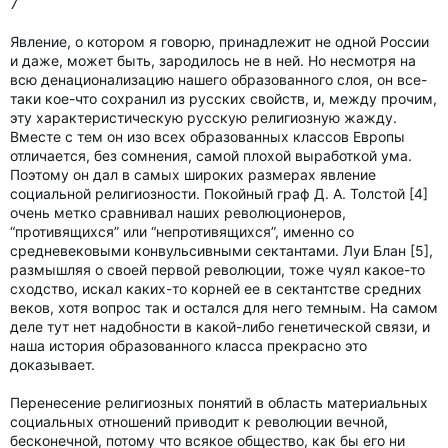
7
Явление, о котором я говорю, принадлежит не одной России
и даже, может быть, зародилось не в ней. Но несмотря на
всю денационализацию нашего образованного слоя, он все-
таки кое-что сохранил из русских свойств, и, между прочим,
эту характеристическую русскую религиозную жажду.
Вместе с тем он изо всех образованных классов Европы
отличается, без сомнения, самой плохой выработкой ума.
Поэтому он дал в самых широких размерах явление
социальной религиозности. Покойный граф Д. А. Толстой [4]
очень метко сравнивал наших революционеров,
“противящихся” или “непротивящихся”, именно со
средневековыми конвульсивными сектантами. Луи Блан [5],
размышляя о своей первой революции, тоже чуял какое-то
сходство, искал каких-то корней ее в сектантстве средних
веков, хотя вопрос так и остался для него темным. На самом
деле тут нет надобности в какой-либо генетической связи, и
наша история образованного класса прекрасно это
доказывает.
Перенесение религиозных понятий в область материальных
социальных отношений приводит к революции вечной,
бесконечной, потому что всякое общество, как бы его ни