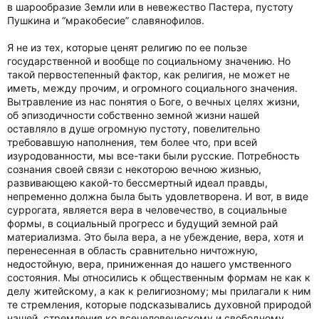
в шарообразие Земли или в невежество Пастера, пустоту
Пушкина и “мракобесие” славянофилов.
Я не из тех, которые ценят религию по ее пользе
государственной и вообще по социальному значению. Но
такой первостепенный фактор, как религия, не может не
иметь, между прочим, и огромного социального значения.
Вытравление из нас понятия о Боге, о вечных целях жизни,
об эпизодичности собственно земной жизни нашей
оставляло в душе огромную пустоту, повелительно
требовавшую наполнения, тем более что, при всей
изуродованности, мы все-таки были русские. Потребность
сознания своей связи с некоторою вечною жизнью,
развивающею какой-то бессмертный идеал правды,
непременно должна была быть удовлетворена. И вот, в виде
суррогата, является вера в человечество, в социальные
формы, в социальный прогресс и будущий земной рай
материализма. Это была вера, а не убеждение, вера, хотя и
перенесенная в область сравнительно ничтожную,
недостойную, вера, приниженная до нашего умственного
состояния. Мы относились к общественным формам не как к
делу житейскому, а как к религиозному; мы прилагали к ним
те стремления, которые подсказывались духовной природой
нашей, стремления ко всечеловеческому и свободному.