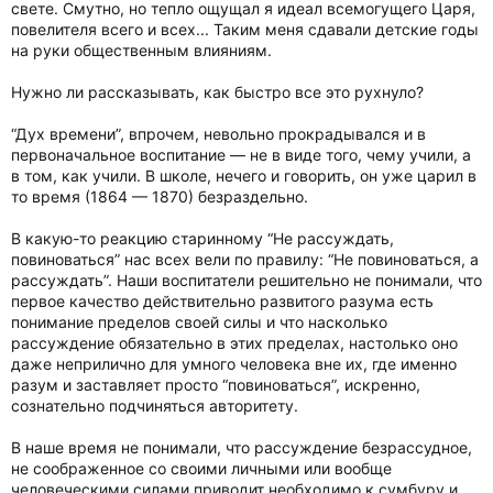
свете. Смутно, но тепло ощущал я идеал всемогущего Царя,
повелителя всего и всех... Таким меня сдавали детские годы
на руки общественным влияниям.
Нужно ли рассказывать, как быстро все это рухнуло?
“Дух времени”, впрочем, невольно прокрадывался и в
первоначальное воспитание — не в виде того, чему учили, а
в том, как учили. В школе, нечего и говорить, он уже царил в
то время (1864 — 1870) безраздельно.
В какую-то реакцию старинному “Не рассуждать,
повиноваться” нас всех вели по правилу: “Не повиноваться, а
рассуждать”. Наши воспитатели решительно не понимали, что
первое качество действительно развитого разума есть
понимание пределов своей силы и что насколько
рассуждение обязательно в этих пределах, настолько оно
даже неприлично для умного человека вне их, где именно
разум и заставляет просто “повиноваться”, искренно,
сознательно подчиняться авторитету.
В наше время не понимали, что рассуждение безрассудное,
не соображенное со своими личными или вообще
человеческими силами приводит необходимо к сумбуру и