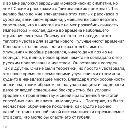
и во мне заложил зародыши монархических симпатий, но
чем? Своими рассказами о “николаевских временах”. Так
велико было во мне впечатление этих теплых рассказов о
суровом, величавом времени, умевшем высоко держать
свое знамя, что я никогда уже не мог разлюбить личность
Императора Николая, даже во времена наибольшего
отрицания системы. Почему же отец не находил этого
теплого чувства для защиты нового, “улучшенного” времени?
Крепостных он не имел, да и не захотел бы иметь.
Улучшениям вообще радовался, ничего даже прямо не
порицал. Но, видно, новое время чем-то не совпадало с его
русским православным чувством. Он оставался холоден.
Так и другие. Они не были теоретики, но просто чувствовали,
что новое время со всеми своими улучшениями стремится
куда-то в ненадлежащее место. Благодаря этой особенности
эпохи она, таким образом, не получала защиты и поддержки
даже от людей совершенно бескорыстно, без условий
преданных правительству и своей нравственной чистотой
способных сильно влиять на молодежь... Повторяю, то было
несчастное, обреченное поколение, как будто нарочно
какой-то таинственной силой систематически отрезываемое
ото всего, что могло бы спасти его от гибели.
10