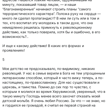
минуту, показавший товар лицом, — и наши
“благонамеренные” начинают строить планы “самого
террористического характера”. Положа руку на сердце —
много ли сделал пропагандист? В нем ли суть или в том и
тех, кто воспитал эту молодежь в таком духе, что она
немедленно решилась примкнуть к революционному
действию, как только поверила, хотя бы и ошибочно, в его
возможность?..
И еще к какому действию! В каких его формах и
проявлениях!
5
Мое детство не предсказывало, по-видимому, никаких
революций. У нас в семье верили в Бога не тем упрощенным
лютеранским способом, который я часто вижу теперь, а по-
настоящему, по-православному. Для нас существовали и
церковь, и таинства. Помню до сих пор то чувство, с
которым я молился во время Херувимской, уверенный, что в
такую минуту Господь менее всего захочет отказать моей
детской мольбе. Я очень любил Россию. За что — не знаю, но
я гордился ее громадой, я считал ее первой страной на