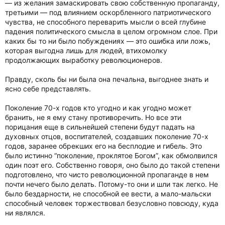
— из желания замаскировать свою собственную пропаганду,
третьими — под влиянием оскорбленного патриотического
чувства, не способного переварить мысли о всей глубине
падения политического смысла в целом огромном слое. При
каких бы то ни было побуждениях — это ошибка или ложь,
которая выгодна лишь для людей, втихомолку
продолжающих выработку революционеров.
Правду, сколь бы ни была она печальна, выгоднее знать и
ясно себе представлять.
Поколение 70-х годов кто угодно и как угодно может
бранить, не я ему стану противоречить. Но все эти
порицания еще в сильнейшей степени будут падать на
духовных отцов, воспитателей, создавших поколение 70-х
годов, заранее обрекших его на бесплодие и гибель. Это
было истинно “поколение, проклятое Богом”, как обмолвился
один поэт его. Собственно говоря, оно было до такой степени
подготовлено, что чисто революционной пропаганде в нем
почти нечего было делать. Потому-то они и шли так легко. Не
было бездарности, не способной ее вести, а мало-мальски
способный человек торжествовал безусловно повсюду, куда
ни являлся.