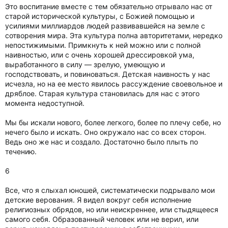
Это воспитание вместе с тем обязательно отрывало нас от
старой исторической культуры, с Божией помощью и
усилиями миллиардов людей развивавшейся на земле с
сотворения мира. Эта культура полна авторитетами, нередко
непостижимыми. Примкнуть к ней можно или с полной
наивностью, или с очень хорошей дрессировкой ума,
выработанного в силу — зрелую, умеющую и
господствовать, и повиноваться. Детская наивность у нас
исчезла, но на ее место явилось рассуждение своевольное и
дряблое. Старая культура становилась для нас с этого
момента недоступной.
Мы бы искали нового, более легкого, более по плечу себе, но
нечего было и искать. Оно окружало нас со всех сторон.
Ведь оно же нас и создало. Достаточно было плыть по
течению.
6
Все, что я слыхал юношей, систематически подрывало мои
детские верования. Я видел вокруг себя исполнение
религиозных обрядов, но или неискреннее, или стыдящееся
самого себя. Образованный человек или не верил, или