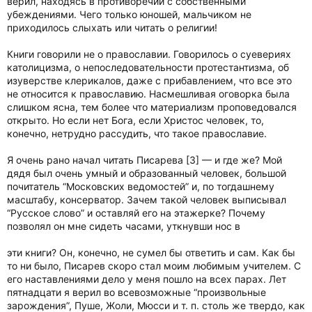
верил, находясь в противоречии с собственными
убеждениями. Чего только юношей, мальчиком не
приходилось слыхать или читать о религии!
Книги говорили не о православии. Говорилось о суевериях
католицизма, о непоследовательности протестантизма, об
изуверстве клерикалов, даже с прибавлением, что все это
не относится к православию. Насмешливая оговорка была
слишком ясна, тем более что материализм проповедовался
открыто. Но если нет Бога, если Христос человек, то,
конечно, нетрудно рассудить, что такое православие.
Я очень рано начал читать Писарева [3] — и где же? Мой
дядя был очень умный и образованный человек, большой
почитатель “Московских ведомостей” и, по тогдашнему
масштабу, консерватор. Зачем такой человек выписывал
“Русское слово” и оставляй его на этажерке? Почему
позволял он мне сидеть часами, уткнувши нос в
эти книги? Он, конечно, не сумел бы ответить и сам. Как бы
то ни было, Писарев скоро стал моим любимым учителем. С
его наставлениями дело у меня пошло на всех парах. Лет
пятнадцати я верил во всевозможные “произвольные
зарождения”, Пуше, Жоли, Мюсси и т. п. столь же твердо, как