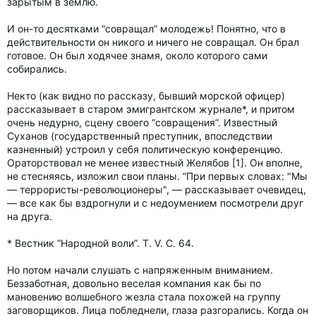
зарытым в землю.
И он-то десятками “совращал” молодежь! Понятно, что в
действительности он никого и ничего не совращал. Он брал
готовое. Он был ходячее знамя, около которого сами
собирались.
Некто (как видно по рассказу, бывший морской офицер)
рассказывает в старом эмигрантском журнале*, и притом
очень недурно, сцену своего “совращения”. Известный
Суханов (государственный преступник, впоследствии
казненный) устроил у себя политическую конференцию.
Ораторствовал не менее известный Желябов [1]. Он вполне,
не стесняясь, изложил свои планы. “При первых словах: "Мы
— террористы-революционеры", — рассказывает очевидец,
— все как бы вздрогнули и с недоумением посмотрели друг
на друга.
* Вестник “Народной воли”. Т. V. С. 64.
Но потом начали слушать с напряженным вниманием.
Беззаботная, довольно веселая компания как бы по
мановению волшебного жезла стала похожей на группу
заговорщиков. Лица побледнели, глаза разгорались. Когда он