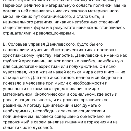
Перенося религию в материальную область политики, мы не
хотели в ней признавать никаких законов материального
мира, никаких пут органического, а стало быть, и
национального развития, никаких неизбежных стеснений
общественных форм и в результате неизбежно становились
отрицателями и революционерами.
В. Соловьев упрекал Данилевского, будто бы его
национализм и учение об исторических типах противны
христианскому чувству. Напротив, Данилевский, именно как
глубокий христианин, не мог впасть в ошибку, неизбежную
для социологов-нехристиан или полухристиан. Он ясно
чувствовал, что в жизни нашей есть от мира сего и что — не
от мира сего. Для него абсолютное, вечное и свободное не
исчезало в человеке при мысли о необходимости и
условности его земного существования в мире
материальном, биологическом и социальном, где есть и
раса, и национальность, и их роковое органическое
развитие. А потому Данилевский и мог думать о
необходимых, несвободных законах социологии и
подчинении им человека совершенно объективно, не
тревожимый в своем анализе лишними вторжениями из
области чисто духовной.