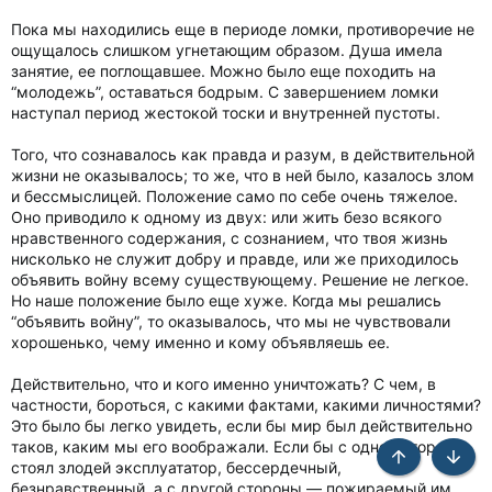
Пока мы находились еще в периоде ломки, противоречие не
ощущалось слишком угнетающим образом. Душа имела
занятие, ее поглощавшее. Можно было еще походить на
“молодежь”, оставаться бодрым. С завершением ломки
наступал период жестокой тоски и внутренней пустоты.
Того, что сознавалось как правда и разум, в действительной
жизни не оказывалось; то же, что в ней было, казалось злом
и бессмыслицей. Положение само по себе очень тяжелое.
Оно приводило к одному из двух: или жить безо всякого
нравственного содержания, с сознанием, что твоя жизнь
нисколько не служит добру и правде, или же приходилось
объявить войну всему существующему. Решение не легкое.
Но наше положение было еще хуже. Когда мы решались
“объявить войну”, то оказывалось, что мы не чувствовали
хорошенько, чему именно и кому объявляешь ее.
Действительно, что и кого именно уничтожать? С чем, в
частности, бороться, с какими фактами, какими личностями?
Это было бы легко увидеть, если бы мир был действительно
таков, каким мы его воображали. Если бы с одной стороны
стоял злодей эксплуататор, бессердечный,
Сверху
Снизу
безнравственный, а с другой стороны — пожираемый им