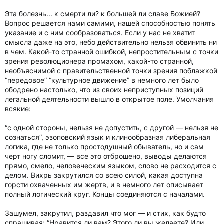
Эта болезнь... к смерти ли? к большей ли славе Божией?
Вопрос решается нами самими, нашей способностью понять
указание и с ним сообразоваться. Если у нас не хватит
смысла даже на это, небо действительно нельзя обвинить ни
в чем. Какой-то странной ошибкой, непростительным с точки
зрения революционера промахом, какой-то странной,
необъяснимой с правительственной точки зрения поблажкой
“передовое” “культурное движение” в немного лет было
ободрено настолько, что из своих неприступных позиций
легальной деятельности вышло в открытое поле. Умолчания
всякие:
“с одной стороны, нельзя не допустить, с другой — нельзя не
сознаться”, эзоповский язык и клинообразная либеральная
логика, где не только простодушный обыватель, но и сам
черт ногу сломит, — все это отброшено, выводы делаются
прямо, смело, человеческим языком, слово не расходится с
делом. Вихрь закрутился со всею силой, какая доступна
горсти охваченных им жертв, и в немного лет описывает
полный логический круг. Концы соединяются с началами.
Зашумел, закрутил, раздавил что мог — и стих, как будто
спрашивая: “Нравится ли вам? Этого ли вы желаете? Или