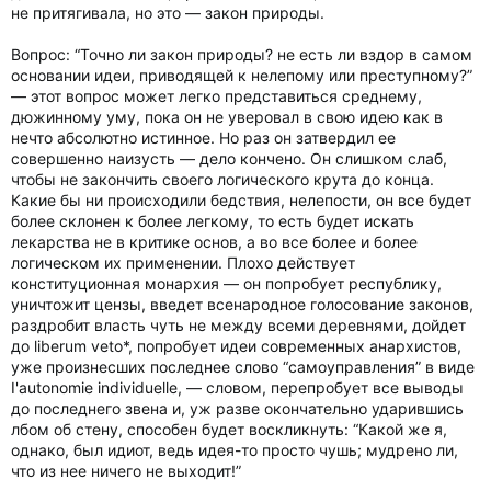
не притягивала, но это — закон природы.
Вопрос: “Точно ли закон природы? не есть ли вздор в самом
основании идеи, приводящей к нелепому или преступному?”
— этот вопрос может легко представиться среднему,
дюжинному уму, пока он не уверовал в свою идею как в
нечто абсолютно истинное. Но раз он затвердил ее
совершенно наизусть — дело кончено. Он слишком слаб,
чтобы не закончить своего логического крута до конца.
Какие бы ни происходили бедствия, нелепости, он все будет
более склонен к более легкому, то есть будет искать
лекарства не в критике основ, а во все более и более
логическом их применении. Плохо действует
конституционная монархия — он попробует республику,
уничтожит цензы, введет всенародное голосование законов,
раздробит власть чуть не между всеми деревнями, дойдет
до liberum veto*, попробует идеи современных анархистов,
уже произнесших последнее слово “самоуправления” в виде
I'autonomie individuelle, — словом, перепробует все выводы
до последнего звена и, уж разве окончательно ударившись
лбом об стену, способен будет воскликнуть: “Какой же я,
однако, был идиот, ведь идея-то просто чушь; мудрено ли,
что из нее ничего не выходит!”