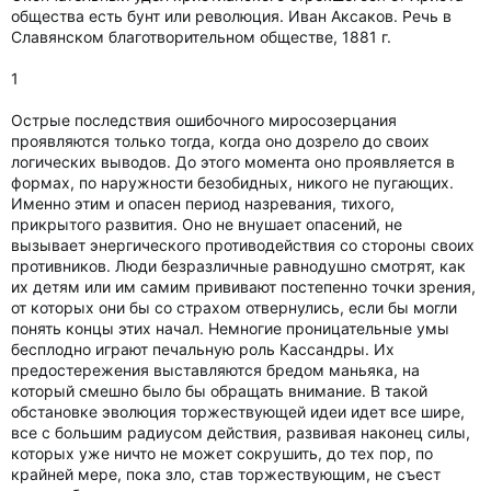
общества есть бунт или революция. Иван Аксаков. Речь в
Славянском благотворительном обществе, 1881 г.
1
Острые последствия ошибочного миросозерцания
проявляются только тогда, когда оно дозрело до своих
логических выводов. До этого момента оно проявляется в
формах, по наружности безобидных, никого не пугающих.
Именно этим и опасен период назревания, тихого,
прикрытого развития. Оно не внушает опасений, не
вызывает энергического противодействия со стороны своих
противников. Люди безразличные равнодушно смотрят, как
их детям или им самим прививают постепенно точки зрения,
от которых они бы со страхом отвернулись, если бы могли
понять концы этих начал. Немногие проницательные умы
бесплодно играют печальную роль Кассандры. Их
предостережения выставляются бредом маньяка, на
который смешно было бы обращать внимание. В такой
обстановке эволюция торжествующей идеи идет все шире,
все с большим радиусом действия, развивая наконец силы,
которых уже ничто не может сокрушить, до тех пор, по
крайней мере, пока зло, став торжествующим, не съест