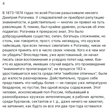
4
В 1873-1874 годах по всей России разыскивали некоего
Дмитрия Рогачева. У следователей он приобрел репутацию
знаменитости, и действительно — многих он привел на путь
революции. Я, помню, был крайне удивлен, услыхав об этих
подвигах: Рогачева я прекрасно знал. Это было
добродушнейшее существо, силач, богатырь сложением, но
столь, как говорится, прост, столь несведущ, что кружок
чайковцев, при всех личных симпатиях к Рогачеву, никак не
решился принять его в число своих членов. Кого и в чем мог
он убедить? Впоследствии, уже арестованный, он начал
писать свои воспоминания и усердно потел над ними. Кое-
кто из адвокатов, имевших случай видеть это произведение
“знаменитого пропагандиста”, на процессе 193-х
удостоившегося места среди пяти “наиболее отличных”, были
до жалости разочарованы. Действительно, трудно себе
представить что-нибудь более — не говорю уже литературно
бездарное, но пустое, без одной искры содержания. Этот
человек, исколесивший пол-России, побывавший в
разнообразных кружках интеллигенции, в рабочих артелях,
среди бурлаков, сектантов и т. д., даже ничего не заметил,
не запомнил, как будто он все эти два-три года оставался