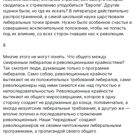
сводилась к стремлению уподобиться “Европе”. Другие
оценки были, но где их искать? В литературе действительно
распространенной, в самой школьной науке царствовали
либеральные точки зрения. Нужно было особенное счастье и
совершенно исключительное положение, чтобы не попасть
под их влияние, со всех сторон гнавшее нас к революции.
8
Многие этого не могут понять. Что общего между
смиренным либералом и революционными крайностями?
Так смотрят люди, думающие только о программе
либералов. Само собою, революционные крайности
вытекают не из положительных требований либералов, сами
революционеры над ними смеются как над глупостью и
непоследовательностью. Революционные крайности
вытекают из общего миросозерцания, которое в одну
сторону создает не додуманные до конца, половинчатые, а
иногда иезуитские либеральные требования, в другую же —
вполне логично и последовательно стремления
революционные. Наши “передовые” создают
революционеров не своими ничтожными либеральными
программами, а пропагандой своего общего