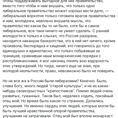
чтобы поддерживать выгодное для них правительство,
вместо того чтобы и нам внушать, что только одно
либеральное правительство может хорошо вести дело, —
либеральная воркотня только готовила врагов правительства
и нам, молодежи, невольно внушала мысль, что
правительство какое бы то ни было, хотя бы и самое
либеральное, все-таки ничего не умеет сделать. С ранней
молодости я только и слыхал, что Россия разорена,
находится накануне банкротства, что в ней нет ничего, кроме
произвола, беспорядка и хищений; это говорилось до того
единодушно и единогласно, что только побывавши за
границей, сравнивши наши монархические порядки с
республиканскими, я мог наконец понять всю вздорность
этих утверждений. Но тогда, ничего еще не зная, при
молодой неопытности, право, невозможно было не поверить.
Но не все же в России были либералами? Конечно. Было,
слава Богу, много людей “старой культуры”, и не из каких-
нибудь своекорыстных “крепостников”. Помню людей очень
развитых, гуманных. Таков был, недалеко ходить, покойный
отец мой. Но время было какое-то странное. Делались
улучшения. Но именно сердец этих людей, которые могли бы
быть лучшей нравственной опорой правительства,
улучшения не затрагивали. Отец мой был вполне монархист