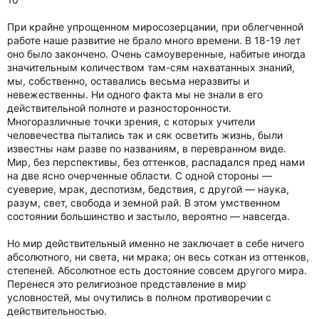
При крайне упрощенном миросозерцании, при облегченной
работе наше развитие не брало много времени. В 18-19 лет
оно было закончено. Очень самоуверенные, набитые иногда
значительным количеством там-сям нахватанных знаний,
мы, собственно, оставались весьма неразвиты и
невежественны. Ни одного факта мы не знали в его
действительной полноте и разносторонности.
Многоразличные точки зрения, с которых учители
человечества пытались так и сяк осветить жизнь, были
известны нам разве по названиям, в перевранном виде.
Мир, без перспективы, без оттенков, распадался пред нами
на две ясно очерченные области. С одной стороны —
суеверие, мрак, деспотизм, бедствия, с другой — наука,
разум, свет, свобода и земной рай. В этом умственном
состоянии большинство и застыло, вероятно — навсегда.
Но мир действительный именно не заключает в себе ничего
абсолютного, ни света, ни мрака; он весь соткан из оттенков,
степеней. Абсолютное есть достояние совсем другого мира.
Перенеся это религиозное представление в мир
условностей, мы очутились в полном противоречии с
действительностью.