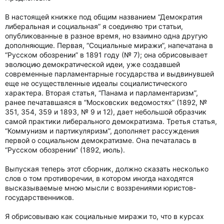
В настоящей книжке под общим названием “Демократия
либеральная и социальная” я соединяю три статьи,
опубликованные в разное время, но взаимно одна другую
дополняющие. Первая, “Социальные миражи”, напечатана в
“Русском обозрении” в 1891 году (№ 7); она обрисовывает
эволюцию демократической идеи, уже создавшей
современные парламентарные государства и выдвинувшей
еще не осуществленные идеалы социалистического
характера. Вторая статья, “Панама и парламентаризм”,
ранее печатавшаяся в “Московских ведомостях” (1892, №
351, 354, 359 и 1893, № 9 и 12), дает небольшой образчик
самой практики либерального демократизма. Третья статья,
“Коммунизм и партикуляризм”, дополняет рассуждения
первой о социальном демократизме. Она печаталась в
“Русском обозрении” (1892, июль).
Выпуская теперь этот сборник, должно сказать несколько
слов о том противоречии, в котором иногда находятся
высказываемые мною мысли с воззрениями юристов-
государственников.
Я обрисовываю как социальные миражи то, что в курсах