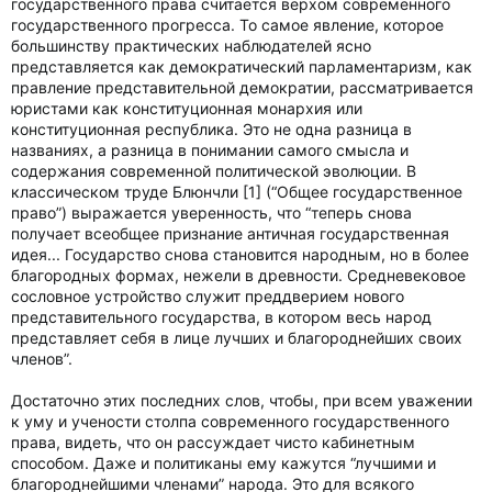
государственного права считается верхом современного
государственного прогресса. То самое явление, которое
большинству практических наблюдателей ясно
представляется как демократический парламентаризм, как
правление представительной демократии, рассматривается
юристами как конституционная монархия или
конституционная республика. Это не одна разница в
названиях, а разница в понимании самого смысла и
содержания современной политической эволюции. В
классическом труде Блюнчли [1] (“Общее государственное
право”) выражается уверенность, что “теперь снова
получает всеобщее признание античная государственная
идея... Государство снова становится народным, но в более
благородных формах, нежели в древности. Средневековое
сословное устройство служит преддверием нового
представительного государства, в котором весь народ
представляет себя в лице лучших и благороднейших своих
членов”.
Достаточно этих последних слов, чтобы, при всем уважении
к уму и учености столпа современного государственного
права, видеть, что он рассуждает чисто кабинетным
способом. Даже и политиканы ему кажутся “лучшими и
благороднейшими членами” народа. Это для всякого