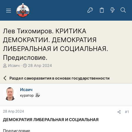
Лев Тихомиров. КРИТИКА
ДЕМОКРАТИИ. ДЕМОКРАТИЯ
ЛИБЕРАЛЬНАЯ И СОЦИАЛЬНАЯ.
Предисловие.
А
Д
Исаич
28 Апр 2024
в
а
т
т
Раздел саморазвития в основах государственности
о
а
р
н
Исаич
т
а
куратор
е
ч
м
а
ы
л
28 Апр 2024
#1
а
ДЕМОКРАТИЯ ЛИБЕРАЛЬНАЯ И СОЦИАЛЬНАЯ
Предисловие