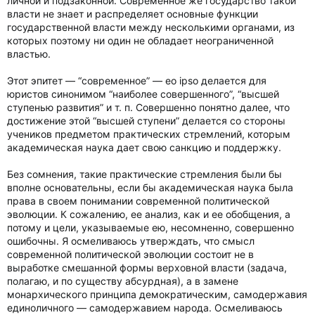
личной и подзаконной. Современное же государство такой
власти не знает и распределяет основные функции
государственной власти между несколькими органами, из
которых поэтому ни один не обладает неограниченной
властью.
Этот эпитет — “современное” — ео ipso делается для
юристов синонимом “наиболее совершенного”, “высшей
ступенью развития” и т. п. Совершенно понятно далее, что
достижение этой “высшей ступени” делается со стороны
учеников предметом практических стремлений, которым
академическая наука дает свою санкцию и поддержку.
Без сомнения, такие практические стремления были бы
вполне основательны, если бы академическая наука была
права в своем понимании современной политической
эволюции. К сожалению, ее анализ, как и ее обобщения, а
потому и цели, указываемые ею, несомненно, совершенно
ошибочны. Я осмеливаюсь утверждать, что смысл
современной политической эволюции состоит не в
выработке смешанной формы верховной власти (задача,
полагаю, и по существу абсурдная), а в замене
монархического принципа демократическим, самодержавия
единоличного — самодержавием народа. Осмеливаюсь