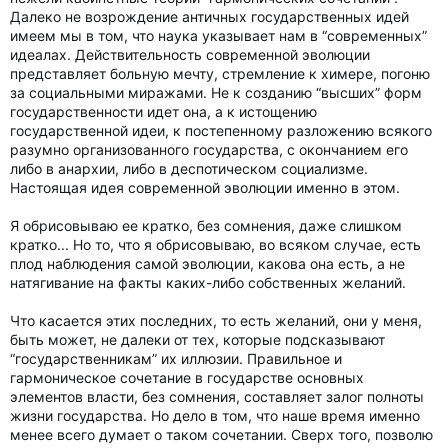
Далеко не возрождение античных государственных идей
имеем мы в том, что наука указывает нам в “современных”
идеалах. Действительность современной эволюции
представляет больную мечту, стремление к химере, погоню
за социальными миражами. Не к созданию “высших” форм
государственности идет она, а к истощению
государственной идеи, к постепенному разложению всякого
разумно организованного государства, с окончанием его
либо в анархии, либо в деспотическом социализме.
Настоящая идея современной эволюции именно в этом.
Я обрисовываю ее кратко, без сомнения, даже слишком
кратко... Но то, что я обрисовываю, во всяком случае, есть
плод наблюдения самой эволюции, какова она есть, а не
натягивание на факты каких-либо собственных желаний.
Что касается этих последних, то есть желаний, они у меня,
быть может, не далеки от тех, которые подсказывают
“государственникам” их иллюзии. Правильное и
гармоническое сочетание в государстве основных
элементов власти, без сомнения, составляет залог полноты
жизни государства. Но дело в том, что наше время именно
менее всего думает о таком сочетании. Сверх того, позволю