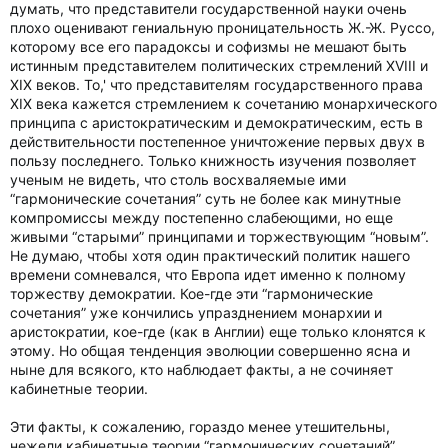
думать, что представители государственной науки очень
плохо оценивают гениальную проницательность Ж.-Ж. Руссо,
которому все его парадоксы и софизмы не мешают быть
истинным представителем политических стремлений XVIII и
XIX веков. То,' что представителям государственного права
XIX века кажется стремлением к сочетанию монархического
принципа с аристократическим и демократическим, есть в
действительности постепенное уничтожение первых двух в
пользу последнего. Только книжность изучения позволяет
ученым не видеть, что столь восхваляемые ими
“гармонические сочетания” суть не более как минутные
компромиссы между постепенно слабеющими, но еще
живыми “старыми” принципами и торжествующим “новым”.
Не думаю, чтобы хотя один практический политик нашего
времени сомневался, что Европа идет именно к полному
торжеству демократии. Кое-где эти “гармонические
сочетания” уже кончились упразднением монархии и
аристократии, кое-где (как в Англии) еще только клонятся к
этому. Но общая тенденция эволюции совершенно ясна и
ныне для всякого, кто наблюдает факты, а не сочиняет
кабинетные теории.
Эти факты, к сожалению, гораздо менее утешительны,
нежели кабинетные теории “гармонических сочетаний”.