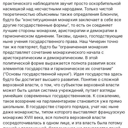
практического наблюдателя звучит просто оскорбительной
насмешкой над несчастными народами. Только чистой
теоретичностью объяснимы также определения Блюнчли,
будто бы “конституционная монархия заключает в себе все
другие государственные формы”, то есть он соединяет
лучшие стороны монархии, аристократии и демократии в
гармоническом единении. Таковы, однако, господствующие
ныне учения государственного права. Наш Чичерин точно
так же повторяет, будто бы “ограниченная монархия
представляет сочетание монархического начала с
аристократическим и демократическим. В этой
политической форме выражается полнота развития всех
элементов государства и гармоническое их сочетание”
(“Основы государственной науки”). Идея государства здесь
будто бы достигает высшего развития. Понятие о сложной
верховной власти, о том, что субъектом верховной власти
может быть целая система учреждений, путает взгляды
умнейших современных государственников. К сожалению,
такое воззрение на парламентаризм становится уже прямо
школьным. В государстве старого порядка, учат нас ныне
даже монархисты, типом которого выставляют французскую
монархию XVIII века, вся полнота верховной власти
сосредоточивалась в одном лице, и эта власть была потому