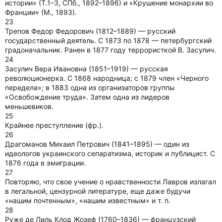
истории» (Т.1–3, СПб., 1892–1896) и «Крушение монархии во
Франции» (М., 1893).
23
Трепов Федор Федорович (1812–1889) — русский
государственный деятель. С 1873 по 1878 — петербургский
градоначальник. Ранен в 1877 году террористкой В. Засулич.
24
Засулич Вера Ивановна (1851–1919) — русская
революционерка. С 1868 народница; с 1879 член «Черного
передела»; в 1883 одна из организаторов группы
«Освобождение труда». Затем одна из лидеров
меньшевиков.
25
Крайнее преступление (фр.).
26
Драгоманов Михаил Петрович (1841–1895) — один из
идеологов украинского сепаратизма, историк и публицист. С
1876 года в эмиграции.
27
Повторяю, что свое учение о нравственности Лавров излагал
в легальной, цензурной литературе, еще даже будучи
«нашим почтенным», «нашим известным» и т. п.
28
Руже де Лиль Клод Жозеф (1760–1836) — французский