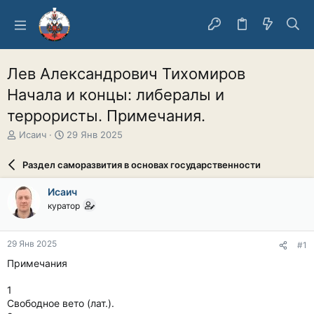
Лев Александрович Тихомиров
Начала и концы: либералы и
террористы. Примечания.
А
Д
Исаич
29 Янв 2025
в
а
т
т
Раздел саморазвития в основах государственности
о
а
р
н
Исаич
т
а
куратор
е
ч
м
а
ы
л
29 Янв 2025
#1
а
Примечания
1
Свободное вето (лат.).