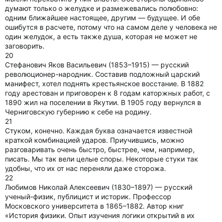
думают только о желудке и размежевались полюбовно:
одним ближайшее настоящее, другим — будущее. И обе
ошибутся в расчете, потому что на самом деле у человека не
один желудок, а есть также душа, которая не может не
заговорить.
20
Стефанович Яков Васильевич (1853–1915) — русский
революционер-народник. Составив подложный царский
манифест, хотел поднять крестьянское восстание. В 1882
году арестован и приговорен к 8 годам каторжных работ, с
1890 жил на поселении в Якутии. В 1905 году вернулся в
Черниговскую губернию к себе на родину.
21
Стуком, конечно. Каждая буква означается известной
краткой комбинацией ударов. Приучившись, можно
разговаривать очень быстро, быстрее, чем, например,
писать. Мы так вели целые споры. Некоторые стуки так
удобны, что их от нас переняли даже сторожа.
22
Любимов Николай Алексеевич (1830–1897) — русский
ученый-физик, публицист и историк. Профессор
Московского университета в 1865–1882. Автор книг
«История физики. Опыт изучения логики открытий в их