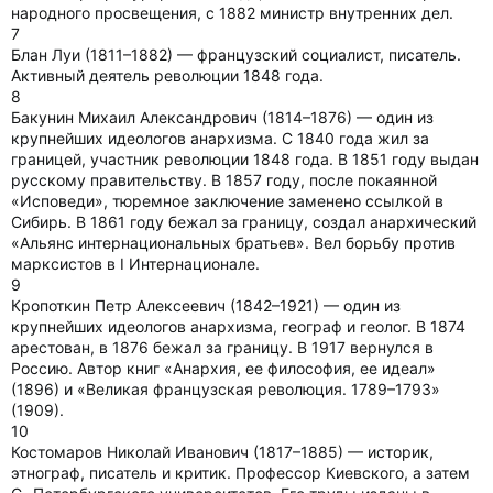
народного просвещения, с 1882 министр внутренних дел.
7
Блан Луи (1811–1882) — французский социалист, писатель.
Активный деятель революции 1848 года.
8
Бакунин Михаил Александрович (1814–1876) — один из
крупнейших идеологов анархизма. С 1840 года жил за
границей, участник революции 1848 года. В 1851 году выдан
русскому правительству. В 1857 году, после покаянной
«Исповеди», тюремное заключение заменено ссылкой в
Сибирь. В 1861 году бежал за границу, создал анархический
«Альянс интернациональных братьев». Вел борьбу против
марксистов в I Интернационале.
9
Кропоткин Петр Алексеевич (1842–1921) — один из
крупнейших идеологов анархизма, географ и геолог. В 1874
арестован, в 1876 бежал за границу. В 1917 вернулся в
Россию. Автор книг «Анархия, ее философия, ее идеал»
(1896) и «Великая французская революция. 1789–1793»
(1909).
10
Костомаров Николай Иванович (1817–1885) — историк,
этнограф, писатель и критик. Профессор Киевского, а затем