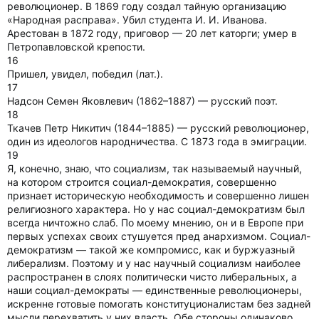
революционер. В 1869 году создал тайную организацию
«Народная расправа». Убил студента И. И. Иванова.
Арестован в 1872 году, приговор — 20 лет каторги; умер в
Петропавловской крепости.
16
Пришел, увидел, победил (лат.).
17
Надсон Семен Яковлевич (1862–1887) — русский поэт.
18
Ткачев Петр Никитич (1844–1885) — русский революционер,
один из идеологов народничества. С 1873 года в эмиграции.
19
Я, конечно, знаю, что социализм, так называемый научный,
на котором строится социал-демократия, совершенно
признает историческую необходимость и совершенно лишен
религиозного характера. Но у нас социал-демократизм был
всегда ничтожно слаб. По моему мнению, он и в Европе при
первых успехах своих стушуется пред анархизмом. Социал-
демократизм — такой же компромисс, как и буржуазный
либерализм. Поэтому и у нас научный социализм наиболее
распространен в слоях политически чисто либеральных, а
наши социал-демократы — единственные революционеры,
искренне готовые помогать конституционалистам без задней
мысли перехватить у них власть. Обе стороны одинаково