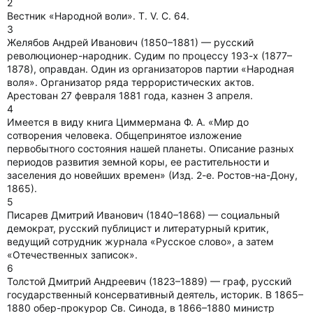
2
Вестник «Народной воли». Т. V. С. 64.
3
Желябов Андрей Иванович (1850–1881) — русский
революционер-народник. Судим по процессу 193-х (1877–
1878), оправдан. Один из организаторов партии «Народная
воля». Организатор ряда террористических актов.
Арестован 27 февраля 1881 года, казнен 3 апреля.
4
Имеется в виду книга Циммермана Ф. А. «Мир до
сотворения человека. Общепринятое изложение
первобытного состояния нашей планеты. Описание разных
периодов развития земной коры, ее растительности и
заселения до новейших времен» (Изд. 2-е. Ростов-на-Дону,
1865).
5
Писарев Дмитрий Иванович (1840–1868) — социальный
демократ, русский публицист и литературный критик,
ведущий сотрудник журнала «Русское слово», а затем
«Отечественных записок».
6
Толстой Дмитрий Андреевич (1823–1889) — граф, русский
государственный консервативный деятель, историк. В 1865–
1880 обер-прокурор Св. Синода, в 1866–1880 министр