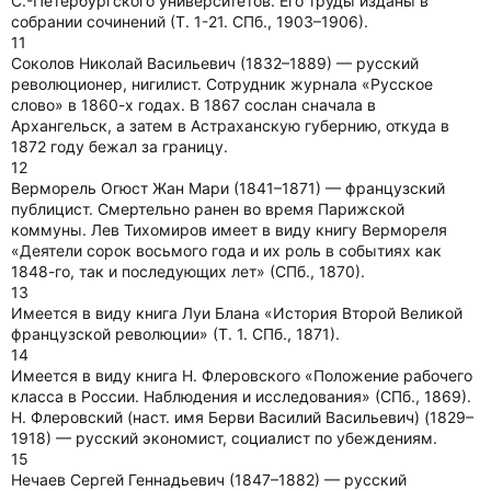
С.-Петербургского университетов. Его труды изданы в
собрании сочинений (Т. 1-21. СПб., 1903–1906).
11
Соколов Николай Васильевич (1832–1889) — русский
революционер, нигилист. Сотрудник журнала «Русское
слово» в 1860-х годах. В 1867 сослан сначала в
Архангельск, а затем в Астраханскую губернию, откуда в
1872 году бежал за границу.
12
Верморель Огюст Жан Мари (1841–1871) — французский
публицист. Смертельно ранен во время Парижской
коммуны. Лев Тихомиров имеет в виду книгу Вермореля
«Деятели сорок восьмого года и их роль в событиях как
1848-го, так и последующих лет» (СПб., 1870).
13
Имеется в виду книга Луи Блана «История Второй Великой
французской революции» (Т. 1. СПб., 1871).
14
Имеется в виду книга Н. Флеровского «Положение рабочего
класса в России. Наблюдения и исследования» (СПб., 1869).
Н. Флеровский (наст. имя Берви Василий Васильевич) (1829–
1918) — русский экономист, социалист по убеждениям.
15
Нечаев Сергей Геннадьевич (1847–1882) — русский