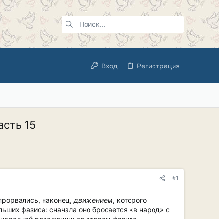
Вход
Регистрация
асть 15
#1
прорвались, наконец,
движением
, которого
ьших фазиса: сначала оно бросается «в народ» с
 народной революции; во втором фазисе