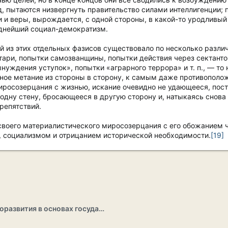
, пытаются низвергнуть правительство силами интеллигенции; 
 и веры, вырождается, с одной стороны, в какой-то уродливый
однейший социал-демократизм.
й из этих отдельных фазисов существовало по несколько разл
тари, попытки самозванщины, попытки действия через сектанто
нуждения уступок», попытки «аграрного террора» и т. п., — то н
чное метание из стороны в сторону, к самым даже противополож
иросозерцания с жизнью, искание очевидно не удающееся, пос
одну стену, бросающееся в другую сторону и, натыкаясь снова 
препятствий.
своего материалистического миросозерцания с его обожанием
 социализмом и отрицанием исторической необходимости.
[19]
Раздел саморазвития в основах государственности