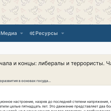
Медиа
Ресурсы
ала и концы: либералы и террористы. Ч
Раздел саморазвития в основах государственности
онное настроение, назрев до последней степени напряжения, 
тили целые пятнадцать лет. Это движение представляет два бол
чью целей, но в конце концов они все сводились к возбуждению