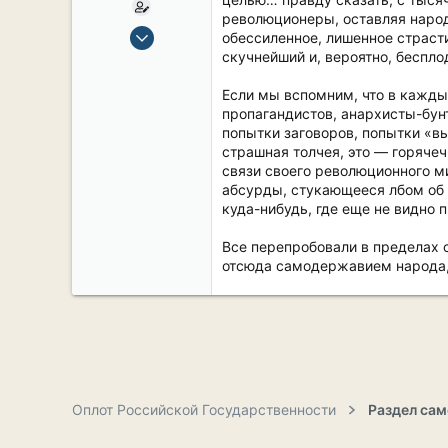
революционеры, оставляя народ
15 Сен 2019
обессиленное, лишенное страсти
2,124
скучнейший и, вероятно, беспл
17
Если мы вспомним, что в кажды
38
пропагандистов, анархисты-бун
54
попытки заговоров, попытки «вы
страшная толчея, это — горяче
СПб. Центр.
связи своего революционного м
абсурды, стукающееся лбом об 
куда-нибудь, где еще не видно 
Все перепробовали в пределах 
отсюда самодержавием народа,
Оплот Российской Государственности