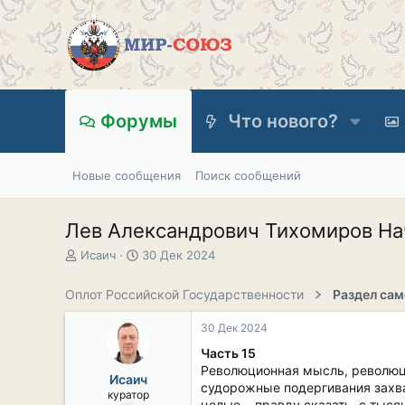
Форумы
Что нового?
Новые сообщения
Поиск сообщений
Лев Александрович Тихомиров Нач
А
Д
Исаич
30 Дек 2024
в
а
т
т
Оплот Российской Государственности
о
а
р
н
30 Дек 2024
т
а
е
ч
Часть 15
м
а
Революционная мысль, революци
Исаич
ы
л
судорожные подергивания захва
куратор
а
целью… правду сказать, с тыся