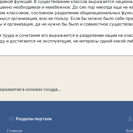
димой функций. В существовании классов выражается национал
ршенно необходимое и неизбежное. До сих пор никогда еще не н
ком классовом, сословном разделении общенациональных функц
смысл организации, всю ее пользу. Если бы можно было себе пр
ы и организация, да не нужно бы было и совместное существов
и труда и сочетания его выражается в разделении нации на кла
ду и достигаются не эксплуатация, не интересы одной какой-либ
Раздел саморазвития в основах государственности
Разделы портала
Главная
Вой