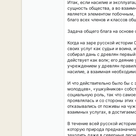
Итак, если насилие и эксплуата
сущность общества, а во взаимн
является элементом побочным,
благо всех членов и классов об
Задача общего блага на основе 
Когда на заре русской истории 
своих услуг как судьи и воина,
собирал дань с древлян первый 
действует как волк; его деяние
учреждением у древлян правиль
насилие, а взаимная необходим
И что действительно было бы с
молодцев», «ушкуйников» собст
социальную роль, так что самое
проявлялась и со стороны этих 
отказывались от поживы на чужо
взаимных услугах, в достигаем
В течение всей русской истори
которую природа предназначила
заходить даже в северные лесн