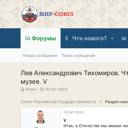
Форумы
Что нового?
Новые сообщения
Поиск сообщений
Лев Александрович Тихомиров. Чт
музее. V
А
Д
Исаич
19 Окт 2024
в
а
т
т
Оплот Российской Государственности
о
а
р
н
19 Окт 2024
т
а
е
ч
V
м
а
Итак, в Отечестве мы имеем нек