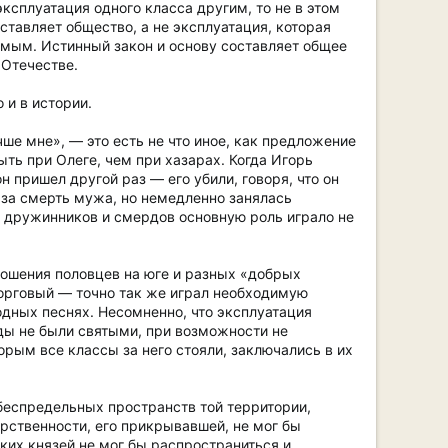
ксплуатация одного класса другим, то не в этом
ставляет общество, а не эксплуатация, которая
мым. Истинный закон и основу составляет общее
 Отечестве.
 и в истории.
чше мне», — это есть не что иное, как предложение
ыть при Олеге, чем при хазарах. Когда Игорь
н пришел другой раз — его убили, говоря, что он
а за смерть мужа, но немедленно занялась
 дружинников и смердов основную роль играло не
тошения половцев на юге и разных «добрых
торговый — точно так же играл необходимую
одных песнях. Несомненно, что эксплуатация
рды не были святыми, при возможности не
орым все классы за него стояли, заключались в их
 беспредельных пространств той территории,
рственности, его прикрывавшей, не мог бы
ких князей не мог бы распространиться и