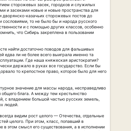
ытием сторожевых засек, городков и служилых
ами и засеками новые и новые пространства для
 и дворянско-казачьих сторожевых постов до
и сословиями, то не было бы и народа русского
рственности и с помощью других классов, особенно
омнить, что Сибирь закреплена в пользовании
есте найти достаточно поводов для фальшивых
ей едва ли не более всего выиграла именно та
ксплуатации. Где наша княжеская аристократия?
ически держало в руках все государство. Если бы
дорвало то крепостное право, которое было для него
ьтурное значение для массы народа, несправедливо
и общего блага. А между тем крестьянство
й, с владением большой частью русских земель,
ых людей.
 всегда видим рост целого — Отечества, отдельные
ей целого. При этом, класс, попавший в
е в этом смысл его существования, а в исполнении