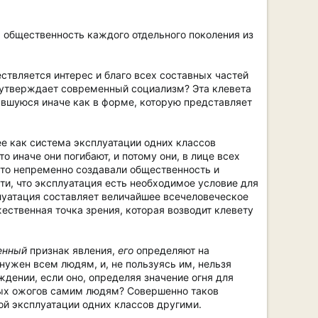
 общественность каждого отдельного поколения из
ствляется интерес и благо всех составных частей
к утверждает современный социализм? Эта клевета
явшуюся иначе как в форме, которую представляет
ее как система эксплуатации одних классов
о иначе они погибают, и потому они, в лице всех
 что непременно создавали общественность и
ти, что эксплуатация есть необходимое условие для
сплуатация составляет величайшее всечеловеческое
ественная точка зрения, которая возводит клевету
енный
признак явления,
его
определяют на
нужен всем людям, и, не пользуясь им, нельзя
ждении, если оно, определяя значение огня для
сных ожогов самим людям? Совершенно таков
ой эксплуатации одних классов другими.