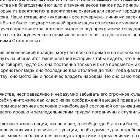
ства на благодатный юг шло в течение веков также под прикр
торые из десятилетия в десятилетие охватывали своими городк
тока. Наши тогдашние «украины» все исчерчены линиями засек
 бы не было государственной организации со всеми ее чинами 
огучего крестьянства, которое выросло под прикрытием госуда
 «гостей», купеческого промышленного слоя, то достаточно всп
лиями Строгановых.
ия человеческой вражды могут во всякое время и на всяком м
нуть на общий итог тысячелетней истории, чтобы видеть, что в н
ой говорят, будто бы она постоянно только и была предметом э
ворянство? Ведь оно последние два столетия до 1861 года факт
ству, оно могло бы и посейчас владеть народом. Но оно само по
нства, несправедливо и неразумно забывать его огромное кул
 себя уничтожило как класс из-за соображений высшей правды 
громное могучее сословие с наибольшей сословной организацие
 всего кровью и земледельческим трудом пограничных служил
летнюю жизнь нации, мы не у нас, а вообще где бы то ни было,
ысле исполняют различные функции, необходимые для потребност
ие, может соблазниться эксплуататорскими стремлениями, но н