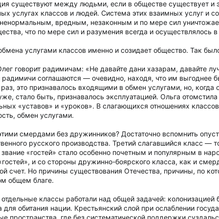
ция существуют между людьми, если в обществе существует и э
ых услугах классов и людей. Система этих взаимных услуг и со
 ненормальным, вредным, незаконным и по мере сил уничтожае
щества, что по мере сил и разумения всегда и осуществлялось в
обмена услугами классов именно и созидает общество. Так было
Олег говорит радимичам: «Не давайте дани хазарам, давайте лу
 и радимичи соглашаются — очевидно, находя, что им выгоднее б
раз, это признавалось входящими в обмен услугами, но, когда о
 уже, стало быть, признавалось эксплуатацией. Ольга отомстил
ных «уставов» и «уроков». В слагающихся отношениях классов
ость, обмен услугами.
 этими смердами без дружинников? Достаточно вспомнить опус
венного русского производства. Третий слагавшийся класс — 
 звание «гостей» стало особенно почетным и популярным в нар
«гостей», и со стороны дружинно-боярского класса, как и сме
й счет. Но причины существования Отечества, причины, по кот
ом общем благе.
и отдельные классы работали над общей задачей: колонизацией
 для обитания нации. Крестьянский слой при ослаблении госуда
ые пространства, где без систематической поддержки суздальс