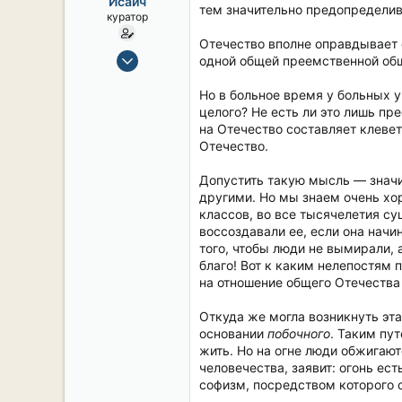
Исаич
ы
л
тем значительно предопределив
куратор
а
Отечество вполне оправдывает 
15 Сен 2019
одной общей преемственной общ
2,124
Но в больное время у больных у
17
целого? Не есть ли это лишь п
38
на Отечество составляет клеве
54
Отечество.
СПб. Центр.
Допустить такую мысль — значит
другими. Но мы знаем очень хор
классов, во все тысячелетия су
воссоздавали ее, если она начи
того, чтобы люди не вымирали, 
благо! Вот к каким нелепостям 
на отношение общего Отечества 
Откуда же могла возникнуть эта
основании
побочного
. Таким пу
жить. Но на огне люди обжигают
человечества, заявит: огонь е
софизм, посредством которого 