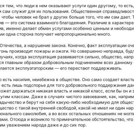
 тем, что люди в нем оказывают услуги один другому, то есть,
 сам служит для их пользования. Общественная справедливост
 чтобы человек не брал у других больше того, что им сам дает.
ив — это система взаимного благодеяния. Различие в характере 
тив, именно делает обмен услугами особенно ценным и необход
ами одна сторона получает непропорционально много.
 Отечества, а нарушение закона. Конечно, факт эксплуатации о
огонь производит пожары и ожоги. Но совершенно неправда, буд
случаях, когда эксплуатация развивается сильно, общество, напр
тся главным образом добровольным подчинением всех данному
делается эксплуататорским — его перестают поддерживать.
о есть насилия, неизбежна в обществе. Оно само создает власт
 есть лишь подспорье для того добровольного поддержания дан
жет держаться никакая власть и никакой класс, если бы он и 
угим классам. Даже в случаях чистого завоевания, как, напри
дычество и берут на себя какую-либо необходимую для обществ
щество с такой внутренней свободой, какой не имел ни один на
онального самолюбия, а во всех остальных отношениях не могли
ами. Отсюда и возникло то примечательное обстоятельство, что
им уважением народа даже и до сих пор.