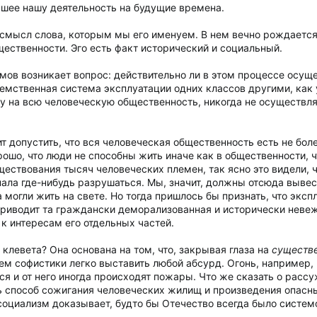
шее нашу деятельность на будущие времена.
смысл слова, которым мы его именуем. В нем вечно рождается
ественности. Эго есть факт исторический и социальный.
мов возникает вопрос: действительно ли в этом процессе осуще
реемственная система эксплуатации одних классов другими, ка
ту на всю человеческую общественность, никогда не осуществл
 допустить, что вся человеческая общественность есть не бол
ошо, что люди не способны жить иначе как в общественности, чт
ществования тысяч человеческих племен, так ясно это видели,
нала где-нибудь разрушаться. Мы, значит, должны отсюда вывес
а могли жить на свете. Но тогда пришлось бы признать, что эк
приводит та граждански деморализованная и исторически невеж
к интересам его отдельных частей.
 клевета? Она основана на том, что, закрывая глаза на
существ
тем софистики легко выставить любой абсурд. Огонь, например, 
ся и от него иногда происходят пожары. Что же сказать о рассу
сть способ сожигания человеческих жилищ и произведения опа
социализм доказывает, будто бы Отечество всегда было систем