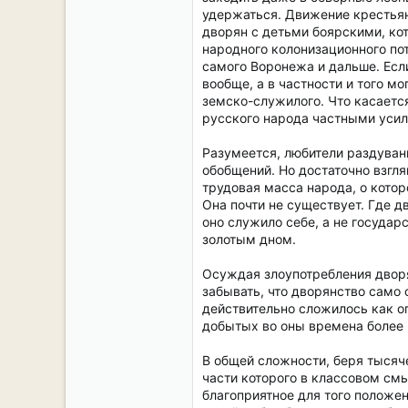
удержаться. Движение крестьян
дворян с детьми боярскими, ко
народного колонизационного по
самого Воронежа и дальше. Если
вообще, а в частности и того м
земско-служилого. Что касается
русского народа частными уси
Разумеется, любители раздуван
обобщений. Но достаточно взгля
трудовая масса народа, о котор
Она почти не существует. Где д
оно служило себе, а не государ
золотым дном.
Осуждая злоупотребления дворя
забывать, что дворянство само
действительно сложилось как о
добытых во оны времена более
В общей сложности, беря тысяче
части которого в классовом см
благоприятное для того положен