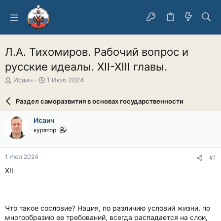
Л.А. Тихомиров. Рабочий вопрос и
русские идеалы. XII-XIII главы.
А
Д
Исаич
1 Июл 2024
в
а
т
т
Раздел саморазвития в основах государственности
о
а
р
н
Исаич
т
а
куратор
е
ч
м
а
ы
л
1 Июл 2024
#1
а
XII
Что такое сословие? Нация, по различию условий жизни, по
многообразию ее требований, всегда распадается на слои,