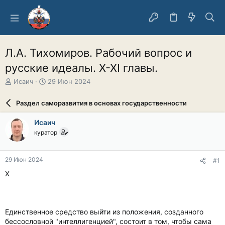
Л.А. Тихомиров. Рабочий вопрос и
русские идеалы. X-XI главы.
А
Д
Исаич
29 Июн 2024
в
а
т
т
Раздел саморазвития в основах государственности
о
а
р
н
Исаич
т
а
куратор
е
ч
м
а
ы
л
29 Июн 2024
#1
а
X
Единственное средство выйти из положения, созданного
бессословной "интеллигенцией", состоит в том, чтобы сама