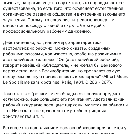
жизнью, напротив, ищет в науке того, что оправдывает ее
существование, то есть того, что объясняет естественное,
органическое развитие общества и внутренние законы его
улучшения. Потому-то социалисты-революционеры и
относятся повсюду с явной и скрытой враждой к
профессиональному рабочему движению.
Действительно, вот, например, характеристика
австралийских рабочих, можно сказать, созданных
рабочими союзами, как известно, особенно развитыми в
австралийских колониях. "Он (австралийский рабочий), -
говорит новейший наблюдатель, - не желал бы цензового
парламента, как в Великобритании, но проявляет самую
недвусмысленную привязанность к монархии" {Alburt Metin.
Le Socialisme sans doctrines. Paris, 1901. С 266 - 267.}.
Точно так же "религия и ее обряды составляют предмет,
если можно, еще большего его почитания". Австралийский
рабочий аккуратно посещает церковь, молится за обедом и
т. п. Никогда он не дозволит кому-либо отрицания
христианства и т. п.
Если все это под влиянием сословной жизни проявляется у
английской рабочей интеллигенции, то что же сказать о