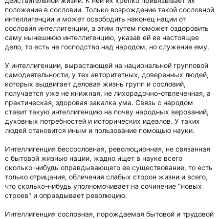
действительной жизни. К ней их крепко привязывает их
положение в сословии. Только возрождение такой сословной
интеллигенции и может освободить наконец нации от
сословия интеллигенции, а этим путем поможет оздоровить
саму нынешнюю интеллигенцию, указав ей ее настоящее
дело, то есть не господство над народом, но служение ему.
У интеллигенции, вырастающей на национальной групповой
самодеятельности, у тех авторитетных, доверенных людей,
которых выдвигает деловая жизнь групп и сословий,
получается уже не книжная, не лихорадочно-отвлеченная, а
практическая, здоровая закалка ума. Связь с народом
ставит такую интеллигенцию на почву народных верований,
духовных потребностей и исторических идеалов. У таких
людей становится иным и пользование помощью науки.
Интеллигенция бессословная, революционная, не связанная
с бытовой жизнью нации, жадно ищет в науке всего
сколько-нибудь оправдывающего ее существование, то есть
только отрицания, обличения слабых сторон жизни и всего,
что сколько-нибудь уполномочивает на сочинение "новых
строев" и оправдывает революцию.
Интеллигенция сословная, порождаемая бытовой и трудовой