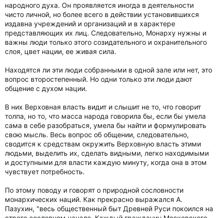
народного духа. Он проявляется иногда в деятельности
чисто личной, но более всего в действии установившихся
издавна учреждений и организаций и в характере
представляющих их лиц. Следовательно, Монарху нужны и
важны люди только этого созидательного и охранительного
слоя, цвет нации, ее живая сила.
Находятся ли эти люди собранными в одной зале или нет, это
вопрос второстепенный. Но одни только эти люди дают
общение с духом нации.
В них Верховная власть видит и слышит не то, что говорит
толпа, но то, что масса народа говорила бы, если бы умела
сама в себе разобраться, умела бы найти и формулировать
свою мысль. Весь вопрос об общении, следовательно,
сводится к средствам окружить Верховную власть этими
людьми, выделить их, сделать видными, легко находимыми
и доступными для власти каждую минуту, когда она в этом
чувствует потребность.
По этому поводу и говорят о природной сословности
монархических наций. Как прекрасно выражался А.
Пазухин, "весь общественный быт Древней Руси покоился на
строго сословном начале. Каждый гражданин Московского