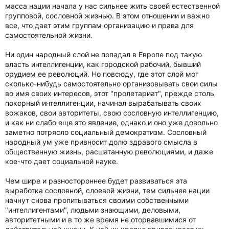
масса нации начала у нас сильнее жить своей естественной
групповой, сословной жизнью. В этом отношении и важно
все, что дает этим группам организацию и права для
самостоятельной жизни.
Ни один народный слой не попадал в Европе под такую
власть интеллигенции, как городской рабочий, бывший
орудием ее революций. Но повсюду, где этот слой мог
сколько-нибудь самостоятельно организовывать свои силы
во имя своих интересов, этот "пролетариат", прежде столь
покорный интеллигенции, начинал вырабатывать своих
вожаков, свои авторитеты, свою сословную интеллигенцию,
и как ни слабо еще это явление, однако и оно уже довольно
заметно потрясло социальный демократизм. Сословный
народный ум уже привносит долю здравого смысла в
общественную жизнь, расшатанную революциями, и даже
кое-что дает социальной науке.
Чем шире и разностороннее будет развиваться эта
выработка сословной, слоевой жизни, тем сильнее нации
начнут снова пропитываться своими собственными
"интеллигентами", людьми знающими, деловыми,
авторитетными и в то же время не оторвавшимися от