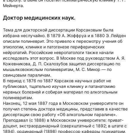
Мейнерта.
Доктор медицинских наук.
Тема для докторской диссертации Корсаковым была
избрана неслучайно. В 1879 А. Жоффруа и в 1880 Э. Лейден
описали полиневрит. Это привело к пересмотру учения об
этиологии, клинике и патогенезе периферических
нейропатий. Российские невропатологи также начали
исследовать этот вопрос. В Москве под руководством А. Я.
Кожевникова, Д. П. Скалозубов защитил диссертацию по
мышьяковокислым полиневритам, М. С. Минор — по
свинцовым параличам.
В период с 1876 по 1887 Корсаков научных работ не
публиковал, тщательно изучая клинику и патанатомию
нервных болезней и собирая материал по алкогольным
полиневритам.
Наконец, 12 мая 1887 года в Московском университете он
получил степень доктора медицины, представив в качестве
диссертации свою работу «Об алкогольном параличе».
Преподавал (c 1888) в Московском университете: приват-
доцент, экстраординарный (сверхштатный с 1892; в штате с
1894), ординарный (1898) профессор кафедры психиатрии,