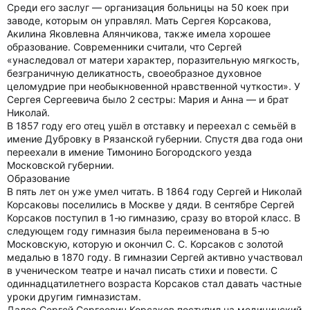
Среди его заслуг — организация больницы на 50 коек при
заводе, которым он управлял. Мать Сергея Корсакова,
Акилина Яковлевна Алянчикова, также имела хорошее
образование. Современники считали, что Сергей
«унаследовал от матери характер, поразительную мягкость,
безграничную деликатность, своеобразное духовное
целомудрие при необыкновенной нравственной чуткости». У
Сергея Сергеевича было 2 сестры: Мария и Анна — и брат
Николай.
В 1857 году его отец ушёл в отставку и переехал с семьёй в
имение Дубровку в Рязанской губернии. Спустя два года они
переехали в имение Тимонино Богородского уезда
Московской губернии.
Образование
В пять лет он уже умел читать. В 1864 году Сергей и Николай
Корсаковы поселились в Москве у дяди. В сентябре Сергей
Корсаков поступил в 1-ю гимназию, сразу во второй класс. В
следующем году гимназия была переименована в 5-ю
Московскую, которую и окончил С. С. Корсаков с золотой
медалью в 1870 году. В гимназии Сергей активно участвовал
в ученическом театре и начал писать стихи и повести. С
одиннадцатилетнего возраста Корсаков стал давать частные
уроки другим гимназистам.
Далее Сергей Сергеевич Корсаков поступил на медицинский