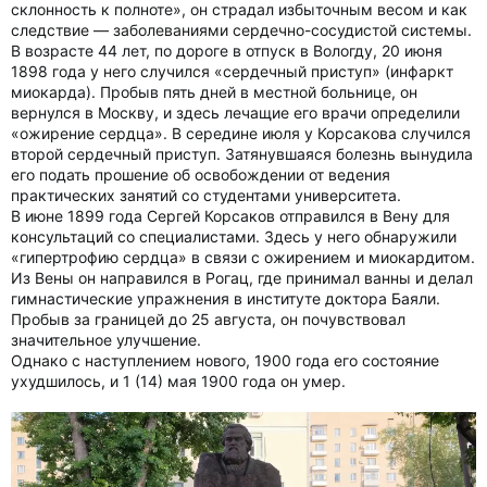
склонность к полноте», он страдал избыточным весом и как
следствие — заболеваниями сердечно-сосудистой системы.
В возрасте 44 лет, по дороге в отпуск в Вологду, 20 июня
1898 года у него случился «сердечный приступ» (инфаркт
миокарда). Пробыв пять дней в местной больнице, он
вернулся в Москву, и здесь лечащие его врачи определили
«ожирение сердца». В середине июля у Корсакова случился
второй сердечный приступ. Затянувшаяся болезнь вынудила
его подать прошение об освобождении от ведения
практических занятий со студентами университета.
В июне 1899 года Сергей Корсаков отправился в Вену для
консультаций со специалистами. Здесь у него обнаружили
«гипертрофию сердца» в связи с ожирением и миокардитом.
Из Вены он направился в Рогац, где принимал ванны и делал
гимнастические упражнения в институте доктора Баяли.
Пробыв за границей до 25 августа, он почувствовал
значительное улучшение.
Однако с наступлением нового, 1900 года его состояние
ухудшилось, и 1 (14) мая 1900 года он умер.