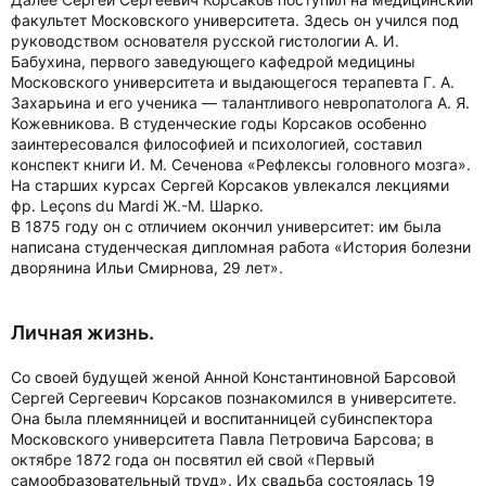
факультет Московского университета. Здесь он учился под
руководством основателя русской гистологии А. И.
Бабухина, первого заведующего кафедрой медицины
Московского университета и выдающегося терапевта Г. А.
Захарьина и его ученика — талантливого невропатолога А. Я.
Кожевникова. В студенческие годы Корсаков особенно
заинтересовался философией и психологией, составил
конспект книги И. М. Сеченова «Рефлексы головного мозга».
На старших курсах Сергей Корсаков увлекался лекциями
фр. Leçons du Mardi Ж.-М. Шарко.
В 1875 году он с отличием окончил университет: им была
написана студенческая дипломная работа «История болезни
дворянина Ильи Смирнова, 29 лет».
Личная жизнь.
Со своей будущей женой Анной Константиновной Барсовой
Сергей Сергеевич Корсаков познакомился в университете.
Она была племянницей и воспитанницей субинспектора
Московского университета Павла Петровича Барсова; в
октябре 1872 года он посвятил ей свой «Первый
самообразовательный труд». Их свадьба состоялась 19