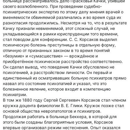
больнице рассматривалось дело Прасковьи Качки, убившей
своего возлюбленного. При проведении судебно-
психиатрических экспертиз по этому делу мнения врачей о
вменяемости обвиняемой различались и во время суда их
разногласия продолжились. Несмотря на то, что в результате
Качку признали невменяемой, этот сложный случай, не
укладывающийся в рамки юриспруденции того времени,
стал поводом для конференции. С. С. Корсаков выделил
психическую болезнь преступницы в отдельную форму,
отличную от признанных законом в то время понятий
«безумие» и «сумасшествие» — врождённое и
приобретённое психическое расстройство соответственно.
Он сделал вывод, что поведение Качки обусловлено не
психогенией, а расстройством личности. Он первый и
единственный из осматривавших больную психиатров прямо
назвал это состояние психопатией и указал, что это
болезненное явление, которое входит в компетенцию
психиатрии.
В том же 1880 году Сергей Сергеевич Корсаков стал членом
кружка доцента физиологии В. Е. Глики. Кружок позже стал
основой общества невропатологов и психиатров.
Продолжая работать в больнице Беккера, в которой для
этого были созданы благоприятные условия, Корсаков
впервые организовал режим нестеснения. Опыт оказался