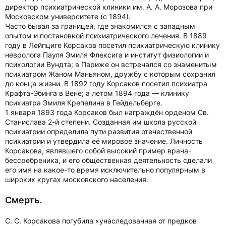
директор психиатрической клиники им. А. А. Морозова при
Московском университете (с 1894).
Часто бывал за границей, где знакомился с западным
опытом и постановкой психиатрического лечения. В 1889
году в Лейпциге Корсаков посетил психиатрическую клинику
невролога Пауля Эмиля Флексига и институт физиологии и
психологии Вундта; в Париже он встречался со знаменитым
психиатром Жаном Маньяном, дружбу с которым сохранил
до конца жизни. В 1892 году Корсаков посетил психиатра
Крафта-Эбинга в Вене; а летом 1894 года — клинику
психиатра Эмиля Крепелина в Гейдельберге.
1 января 1893 года Корсаков был награждён орденом Св.
Станислава 2-й степени. Созданная им школа русской
психиатрии определила пути развития отечественной
психиатрии и утвердила её мировое значение. Личность
Корсакова, являвшего собой высокий пример врача-
бессребреника, и его общественная деятельность сделали
его имя на какое-то время исключительно популярным в
широких кругах московского населения.
Смерть.
С. С. Корсакова погубила «унаследованная от предков