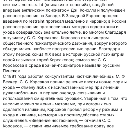
системы no restraint («никаких стеснений»), введённой
впервые английским психиатром Дж. Конолли и получившей
распространение на Западе. В Западной Европе процесс
введения no restraint протекал медленно и неровно; в России
распространение прогрессивных методов содержания и
ухода совершилось значительно легче, во многом благодаря
энтузиазму С. С. Корсакова. Корсаков стал лидером
общественного психиатрического движения, вокруг которого
объединились наиболее прогрессивные врачи. Благодаря
этому период конца XIX века в истории русской психиатрии
порой называют «эрой Корсакова»; самого же С. С.
Корсакова в среде врачей-психиатров называли русским
Пинелем.
С 1881 года работая консультантом частной лечебницы М. Ф.
Беккер, С. С. Корсаков принял решение ввести новые формы
ухода — отмену любых насильственных мер при лечении
душевнобольных, в первую очередь связывания и
использования смирительных рубашек. Уверенный в том, что
насилие можно заменить методами, при которых оно
сделается излишним, Корсаков провёл реформу режима и
ухода в клинике, несмотря на противодействие старых
служителей. «Введение нестеснения, — отмечал С. С.
Корсаков, — ставит неминуемое требование сразу все