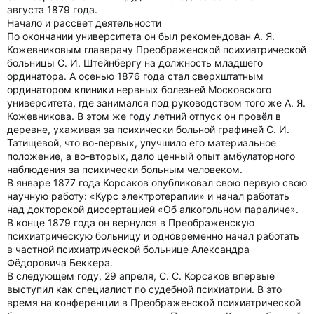
августа 1879 года.
Начало и рассвет деятельности
По окончании университета он был рекомендован А. Я.
Кожевниковым главврачу Преображенской психиатрической
больницы С. И. Штейнбергу на должность младшего
ординатора. А осенью 1876 года стал сверхштатным
ординатором клиники нервных болезней Московского
университета, где занимался под руководством того же А. Я.
Кожевникова. В этом же году летний отпуск он провёл в
деревне, ухаживая за психически больной графиней С. И.
Татищевой, что во-первых, улучшило его материальное
положение, а во-вторых, дало ценный опыт амбулаторного
наблюдения за психически больным человеком.
В январе 1877 года Корсаков опубликовал свою первую свою
научную работу: «Курс электротерапии» и начал работать
над докторской диссертацией «Об алкогольном параличе».
В конце 1879 года он вернулся в Преображенскую
психиатрическую больницу и одновременно начал работать
в частной психиатрической больнице Александра
Фёдоровича Беккера.
В следующем году, 29 апреля, С. С. Корсаков впервые
выступил как специалист по судебной психиатрии. В это
время на конференции в Преображенской психиатрической