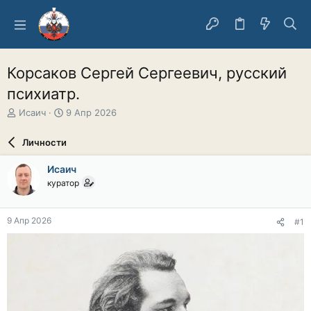
Корсаков Сергей Сергеевич, русский
психиатр.
А
Д
Исаич
9 Апр 2026
в
а
т
т
Личности
о
а
р
н
Исаич
т
а
куратор
е
ч
м
а
ы
л
9 Апр 2026
#1
а