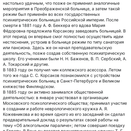
настолько удачным, что позже он применил аналогичные
мероприятия в Преображенской больнице, а затем такой
режим был применён во всех государственных
психиатрических больницах Российской империи. После
смерти в 1881 году А. Ф. Беккера его вдова Мария
Фёдоровна предложила Корсакову заведовать больницей. В
этот период он впервые смог полностью осуществить идеи
нестеснения, устроив в больнице режим по типу санатория
или пансиона. Здесь же он начал преподавательскую
деятельность, позже создав собственную психиатрическую
школу. Его учениками были Н. Н. Баженов, В. П. Сербский, А.
А. Токарский и другие.
В 1883 году он получил чин коллежского асессора. Летом
того же года С. С. Корсаков познакомился с устройством
психиатрических больниц в Санкт-Петербурге и Великом
княжестве Финляндском.
В 1885 году он активно занимался общественной
деятельностью: в январе участвовал в организации
Московского психологического общества; принимал участие
в создании и работе неврологического кружка А. Я.
Кожевникова и во время одного из его заседаний он сделал
предварительный доклад о результатах своей работы на
тему «Об алкогольном параличе»; летом совершил поездку
в Европу. В Вене он посетил психиатрическую клинику Т. Г.